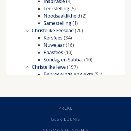
Inspirasie
(4)
Leerstelling
(5)
Noodsaaklikheid
(2)
Samestelling
(1)
Christelike Feesdae
(70)
Kersfees
(34)
Nuwejaar
(16)
Paasfees
(10)
Sondag en Sabbat
(10)
Christelike lewe
(197)
Beproewings en siekte
(51)
Besluitneming
(6)
Dissipline
(10)
Geestelike Groei
(10)
Gehoorsaamheid
(6)
PREKE
Geld
(21)
Grys Areas
(4)
GESKIEDENIS
Hofsake
(2)
GELOOFSBELYDENIS