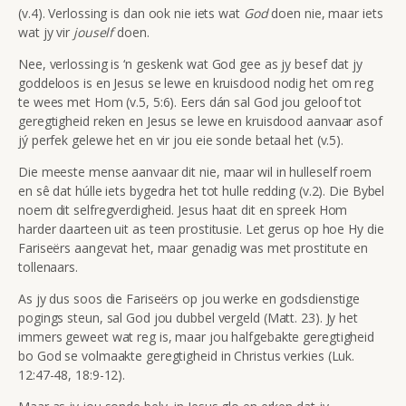
(v.4). Verlossing is dan ook nie iets wat
God
doen nie, maar iets
wat jy vir
jouself
doen.
Nee, verlossing is ‘n geskenk wat God gee as jy besef dat jy
goddeloos is en Jesus se lewe en kruisdood nodig het om reg
te wees met Hom (v.5, 5:6). Eers dán sal God jou geloof tot
geregtigheid reken en Jesus se lewe en kruisdood aanvaar asof
jý perfek gelewe het en vir jou eie sonde betaal het (v.5).
Die meeste mense aanvaar dit nie, maar wil in hulleself roem
en sê dat húlle iets bygedra het tot hulle redding (v.2). Die Bybel
noem dit selfregverdigheid. Jesus haat dit en spreek Hom
harder daarteen uit as teen prostitusie. Let gerus op hoe Hy die
Fariseërs aangevat het, maar genadig was met prostitute en
tollenaars.
As jy dus soos die Fariseërs op jou werke en godsdienstige
pogings steun, sal God jou dubbel vergeld (Matt. 23). Jy het
immers geweet wat reg is, maar jou halfgebakte geregtigheid
bo God se volmaakte geregtigheid in Christus verkies (Luk.
12:47-48, 18:9-12).