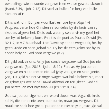
bekeerlinge wie se sonde vergewe is en wie se gewete skoon is
(Hand. 8:39, 1Joh. 2:12). Dit voel vir hulle of ‘n berg van hulle
skouers af is.
Dit is wat John Bunyan wou illustreer toe hy in
Pilgrim’s
Progress
vertel hoe Christen se sondelas by die kruis van sy
skouers afgeval het. Dit is ook wat my swaer vir my gesê het
toe hy tot bekering kom. En dit is die punt as Paulus Dawid (Ps.
32:1-2) in v.7-8 aanhaal. Toe Dawid sy sonde wegsteek, het hy
geen vrede en seën gehad nie. Hy het dit eers gekry toe hy sy
sonde bely en God hom vergewe (v.7).
Dit geld ook vir ons. As jy jou sonde wegsteek sal God jou nie
vergewe nie (Spr. 28:13, 1Joh. 1:8-10). Eers as Hy jou sonde
vergewe en nie toereken nie, sal jy sy vreugde en seën geniet
(v.8). Dit geld nie net vir ongelowiges wat hulle bekeer nie, maar
vir gelowiges wat soos Dawid afdwaal en terugkeer. God sal
jou herstel en met blydskap vul (Ps. 51:10, 14).
God sal jou sondige hart en rekord skoon was. A.g.v. die kruis
sal Hy die sonde nie teen jou hou nie, maar jou vergewe. Dit
maak nie saak hoe groot jou sonde is nie: as jy in Jesus glo sal