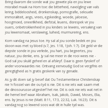
Bring daarom die sonde wat jou gewete pla en jou lewe
misrabel maak na Hom toe: die bitterheid, navolgling van vals
lering, biddeloosheid, dronkenskap, pornografie, seksuele
immoraliteit, angs, vrees, egskeiding, woede, jaloesie,
hoogmoed, oneerlikheid, diefstal, leuens, disrespek vir jou
ouers, onbetrokkenheid in jou kinders se lewens, versaking van
jou lewensmaat, verslawing, luiheid, murmurering, ens.
Kom vandag na Jesus toe. Hy sal al jou sonde bedek en jou
skoon was met sy bloed (v.7, Jes. 1:18, 1Joh. 1:7). Dit geld vir die
diepste sonde in jou verlede, jou hart, jou begeertes, jou
natuur, jou denke, ens. Jy sal nie meer in die rooi wees nie -
God sal jou skuld geheel en al afskryf. Daar is geen fynskrif of
ander voorwaardes nie. Ontvang eenvoudig God se vergifnis en
geregtigheid as ‘n gratis geskenk van sy genade.
As jy dit doen sal jy besef dat Ou Testamentiese Christenskap
nie ‘n fossiel van die ou tyd is nie. Dit is nie iets wat saam met
die dinosourusse uitgesterf het nie. Dit is ook nie iets wat net in
die hemel leef waar Abraham, Isak, Jakob, Dawid, Moses, Elia,
ens. by Jesus is nie (Matt. 8:11, 17:3, 22:32, Luk. 16:23). Dit is
vandag nog so lewend soos wat dit in hulle tyd was.