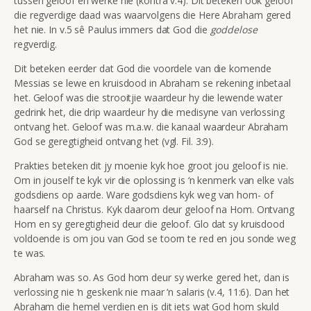
tussen geloof en werke nie (kontra v.4). Dit beteken ook geloof
die regverdige daad was waarvolgens die Here Abraham gered
het nie. In v.5 sê Paulus immers dat God die
goddelose
regverdig.
Dit beteken eerder dat God die voordele van die komende
Messias se lewe en kruisdood in Abraham se rekening inbetaal
het. Geloof was die strooitjie waardeur hy die lewende water
gedrink het, die drip waardeur hy die medisyne van verlossing
ontvang het. Geloof was m.a.w. die kanaal waardeur Abraham
God se geregtigheid ontvang het (vgl. Fil. 3:9).
Prakties beteken dit jy moenie kyk hoe groot jou geloof is nie.
Om in jouself te kyk vir die oplossing is ‘n kenmerk van elke vals
godsdiens op aarde. Ware godsdiens kyk weg van hom- of
haarself na Christus. Kyk daarom deur geloof na Hom. Ontvang
Hom en sy geregtigheid deur die geloof. Glo dat sy kruisdood
voldoende is om jou van God se toorn te red en jou sonde weg
te was.
Abraham was so. As God hom deur sy werke gered het, dan is
verlossing nie ‘n geskenk nie maar ‘n salaris (v.4, 11:6). Dan het
Abraham die hemel verdien en is dit iets wat God hom skuld