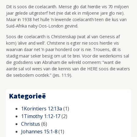
Dit is soos die coelacanth. Mense glo dat hierdie vis 70 miljoen
jaar gelede uitgesterf het (nie dat ek in miljoene jare glo nie).
Maar in 1938 het hulle ‘n lewende coelacanth teen die kus van
Suid-Afrika naby Oos-London gevind.
Soos die coelacanth is Christenskap (wat al van Genesis af
kom) ‘alive and well’. Christene is egter nie soos hierdie vis
waarvan daar net ‘n paar honderd oor is nie. Trouens, dit is
stadig maar seker besig om uit te brei. Voor die wederkoms sal
die godsdiens van Abraham die wêreld oorneem: “want die
aarde sal vol wees van die kennis van die HERE soos die waters
die seebodem oordek.” (Jes. 11:9).
Kategorieë
1Korintiers 12:13a
(1)
1Timothy 1:12-17
(2)
Christus
(6)
Johannes 15:1-8
(1)