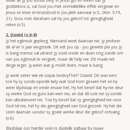
Maar as jy jou sonde bely, in Jesus glo en erken dat jy
goddeloos is, sal God jou met onmiddellike effek vergewe en
Jesus se lewe en kruisdood in jou plek aanvaar (v.5, 2Kor. 5:19,
21). Soos met Abraham sal Hy jou geloof tot geregtigheid
reken (v.5).
2. Dawid (v.6-8)
Jy het egbreuk gepleeg. Niemand weet daarvan nie. Jy probeer
dit al vir ‘n jaar wegsteek. Dit eet jou op - jou gewete pla jou. Jy
is bang mense sal uitvind. Jy soek vrede en doen nóg sonde om
van jou egbreuk te vergeet, maar dit help nie. Dit maak net
dinge erger. Jy weet wat jy móét doen, maar is bang.
Jy weet seker wie ek sopas beskryf het? Dawid. Dit was eers
toe hy sy sonde openlik bely wat God hom geseën het en hy
weer blydskap en vrede ervaar het. Hy het besef dat hy nie deur
sy werke God se guns kan wen nie, en dat dit ook nie sy sonde
kan uitbalanseer nie. Toe hy besef dat sy geregtigheid nie voor
God tel nie, het hy die geregtigheid van God gesoek. Hy het die
seën daarvan
sonder
sy goeie werke deur die geloof ontvang
(v.6).
Blydskap oor hierdie seën is duidelik sigbaar by nuwe