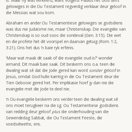
is. Maar hy was verkeerd, want volgens Paulus het God selfs
gelowiges in die Ou Testament regverdig verklaar deur geloof in
die Messias wat sou kom.
Abraham en ander Ou Testamentiese gelowiges se godsdiens
was dus nie Judaïsme nie, maar Christenskap. Die evangelie van
Christenskap is so oud soos die sondeval (Gen. 3:15). Die wet
en die profete het dit voorspel en daarvan getuig (Rom. 1:2,
3:21). Ons het dus ‘n baie ryk erfenis.
‘Maar wat maak dit saak of die evangelie oud is?’ wonder
iemand. Dit maak baie saak. Dit beskerm ons o.a. teen die
dwaling wat sê dat die Jode gered kan word
sonder
geloof in
Jesus, omdat God hulle kamtig in die Ou Testament deur die
Tien Gebooie gered het. Per implikasie hoef jy dan nie die
evangelie met die Jode te deel nie.
‘n Ou evangelie beskerm ons verder teen die dwaling wat sê
ons moet terugkeer na die sg. Ou Testamentiese godsdiens
van redding deur geloof
plus
die onderhouding van die
Sewendedag Sabbat, die Ou Testament Feeste, die
voedselwette, ens.