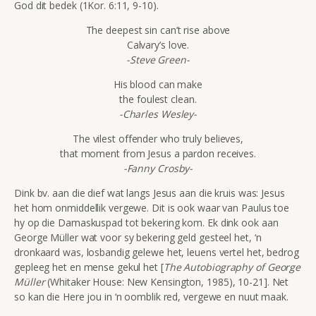
God dit bedek (1Kor. 6:11, 9-10).
The deepest sin can’t rise above
Calvary’s love.
-Steve Green-
His blood can make
the foulest clean.
-Charles Wesley-
The vilest offender who truly believes,
that moment from Jesus a pardon receives.
-Fanny Crosby-
Dink bv. aan die dief wat langs Jesus aan die kruis was: Jesus
het hom onmiddellik vergewe. Dit is ook waar van Paulus toe
hy op die Damaskuspad tot bekering kom. Ek dink ook aan
George Müller wat voor sy bekering geld gesteel het, ‘n
dronkaard was, losbandig gelewe het, leuens vertel het, bedrog
gepleeg het en mense gekul het [
The Autobiography of George
Müller
(Whitaker House: New Kensington, 1985), 10-21]. Net
so kan die Here jou in ‘n oomblik red, vergewe en nuut maak.