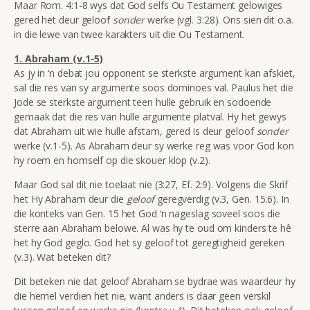
Maar Rom. 4:1-8 wys dat God selfs Ou Testament gelowiges
gered het deur geloof
sonder
werke (vgl. 3:28). Ons sien dit o.a.
in die lewe van twee karakters uit die Ou Testament.
1. Abraham (v.1-5)
As jy in ‘n debat jou opponent se sterkste argument kan afskiet,
sal die res van sy argumente soos dominoes val. Paulus het die
Jode se sterkste argument teen hulle gebruik en sodoende
gemaak dat die res van hulle argumente platval. Hy het gewys
dat Abraham uit wie hulle afstam, gered is deur geloof
sonder
werke (v.1-5). As Abraham deur sy werke reg was voor God kon
hy roem en homself op die skouer klop (v.2).
Maar God sal dit nie toelaat nie (3:27, Ef. 2:9). Volgens die Skrif
het Hy Abraham deur die
geloof
geregverdig (v.3, Gen. 15:6). In
die konteks van Gen. 15 het God ‘n nageslag soveel soos die
sterre aan Abraham belowe. Al was hy te oud om kinders te hê
het hy God geglo. God het sy geloof tot geregtigheid gereken
(v.3). Wat beteken dit?
Dit beteken nie dat geloof Abraham se bydrae was waardeur hy
die hemel verdien het nie, want anders is daar geen verskil