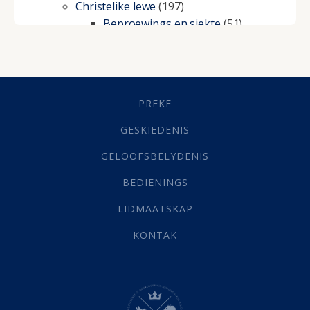
Christelike lewe
(197)
Beproewings en siekte
(51)
Besluitneming
(6)
Dissipline
(10)
Geestelike Groei
(10)
Gehoorsaamheid
(6)
PREKE
Geld
(21)
Grys Areas
(4)
GESKIEDENIS
Hofsake
(2)
GELOOFSBELYDENIS
Lewensdoel
(3)
Selfondersoek
(1)
BEDIENINGS
Vervolging
(19)
LIDMAATSKAP
Werk
(22)
Eindtyd
(142)
KONTAK
Belonings
(4)
Dood
(26)
Hel
(21)
Hemel
(31)