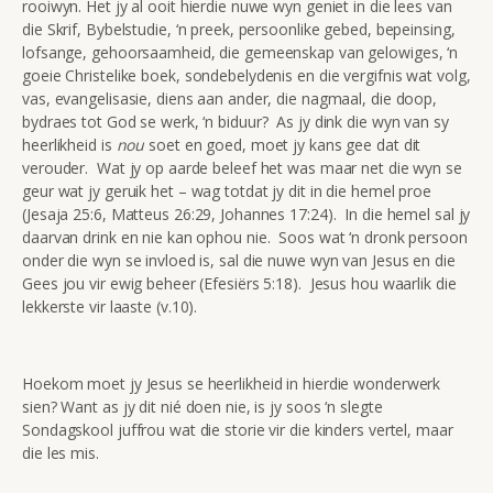
rooiwyn. Het jy al ooit hierdie nuwe wyn geniet in die lees van
die Skrif, Bybelstudie, ‘n preek, persoonlike gebed, bepeinsing,
lofsange, gehoorsaamheid, die gemeenskap van gelowiges, ‘n
goeie Christelike boek, sondebelydenis en die vergifnis wat volg,
vas, evangelisasie, diens aan ander, die nagmaal, die doop,
bydraes tot God se werk, ‘n biduur? As jy dink die wyn van sy
heerlikheid is
nou
soet en goed, moet jy kans gee dat dit
verouder. Wat jy op aarde beleef het was maar net die wyn se
geur wat jy geruik het – wag totdat jy dit in die hemel proe
(Jesaja 25:6, Matteus 26:29, Johannes 17:24). In die hemel sal jy
daarvan drink en nie kan ophou nie. Soos wat ‘n dronk persoon
onder die wyn se invloed is, sal die nuwe wyn van Jesus en die
Gees jou vir ewig beheer (Efesiërs 5:18). Jesus hou waarlik die
lekkerste vir laaste (v.10).
Hoekom moet jy Jesus se heerlikheid in hierdie wonderwerk
sien? Want as jy dit nié doen nie, is jy soos ‘n slegte
Sondagskool juffrou wat die storie vir die kinders vertel, maar
die les mis.