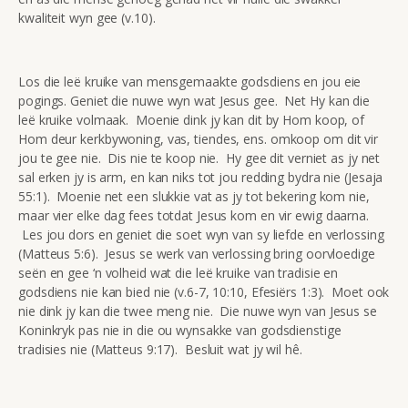
kwaliteit wyn gee (v.10).
Los die leë kruike van mensgemaakte godsdiens en jou eie
pogings. Geniet die nuwe wyn wat Jesus gee. Net Hy kan die
leë kruike volmaak. Moenie dink jy kan dit by Hom koop, of
Hom deur kerkbywoning, vas, tiendes, ens. omkoop om dit vir
jou te gee nie. Dis nie te koop nie. Hy gee dit verniet as jy net
sal erken jy is arm, en kan niks tot jou redding bydra nie (Jesaja
55:1). Moenie net een slukkie vat as jy tot bekering kom nie,
maar vier elke dag fees totdat Jesus kom en vir ewig daarna.
Les jou dors en geniet die soet wyn van sy liefde en verlossing
(Matteus 5:6). Jesus se werk van verlossing bring oorvloedige
seën en gee ‘n volheid wat die leë kruike van tradisie en
godsdiens nie kan bied nie (v.6-7, 10:10, Efesiërs 1:3). Moet ook
nie dink jy kan die twee meng nie. Die nuwe wyn van Jesus se
Koninkryk pas nie in die ou wynsakke van godsdienstige
tradisies nie (Matteus 9:17). Besluit wat jy wil hê.