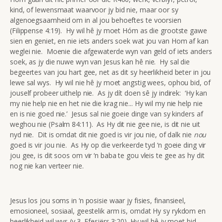
kind, of lewensmaat waarvoor jy bid nie, maar oor sy
algenoegsaamheid om in al jou behoeftes te voorsien
(Filippense 4:19). Hy wil hê jy moet Hóm as die grootste gawe
sien en geniet, en nie iets anders soek wat jou van Hom af kan
weglei nie. Moenie die afgewaterde wyn van geld of iets anders
soek, as jy die nuwe wyn van Jesus kan hê nie. Hy sal die
begeertes van jou hart gee, net as dit sy heerlikheid beter in jou
lewe sal wys. Hy wil nie hê jy moet angstig wees, ophou bid, of
jouself probeer uithelp nie. As jy dít doen sê jy indirek: ‘Hy kan
my nie help nie en het nie die krag nie... Hy wil my nie help nie
en is nie goed nie.’ Jesus sal nie goeie dinge van sy kinders af
weghou nie (Psalm 84:11). As Hy dit nie gee nie, is dit nie uit
nyd nie. Dit is omdat dit nie goed is vir jou nie, of dalk nie
nou
goed is vir jou nie. As Hy op die verkeerde tyd ‘n goeie ding vir
jou gee, is dit soos om vir ‘n baba te gou vleis te gee as hy dit
nog nie kan verteer nie.
Jesus los jou soms in ‘n posisie waar jy fisies, finansieel,
emosioneel, sosiaal, geestelik arm is, omdat Hy sy rykdom en
heerlikheid wil wys (v.3, Efesiërs 3:20). Hy wil hê jy moet bid,