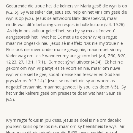
Gedurende die troue het die kelners vir Maria gesê die wyn is op
(v.2, 5). Sy was seker dat Jesus sou help en het vir Hom gesê die
wyn is op (v.2). Jesus se antwoord klink disrespekvol, maar
eintlik was dit ‘n betoning van respek in hulle kultuur (v.4, 19:26).
As Hy in ons kultuur geleef het, sou hy sy ma as ‘mevrou’
aangespreek het. ‘Wat het Ek met u te doen?’ (v.4) is reguit
maar nie ongeskik nie. Jesus sê in effek: ‘Dis nie my troue nie.
Ek is ook nie meer onder ma se gesag nie, maar moet vir my
Vader wag om te sê wanneer my uur gekom het (v.4, 7:30, 8:20,
12:23, 27, 13:1, 17:1). Ek moet sý wil uitvoer (4:34). Ek het nie
gekom om wyn vir partytjies te voorsien nie, maar om nuwe
wyn vir die siel te gee, sodat mense kan feesvier en God kan
prys (Amos 9:13-14).’ Jesus se ma het nie sy antwoord as
negatief ervaar nie, maar het geweet Hy sou iets doen (v.5). Sy
het vir die kelners gesê om presies te doen wat haar Seun sê
(v.5).
Kry ‘n regte fokus in jou krisis. Jesus se doel is nie om dadelik
jou klein krisis op te los nie, maar om sy heerlikheid te wys. Vir
Hom gaan dit nie primêr oor die R400, werk, verblyf, petrol,