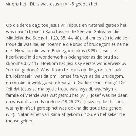
vir ons het. Dit is wat Jesus in v.1-5 gedoen het.
Op die derde dag, toe Jesus vir Filippus en Nataniël geroep het,
was daar ‘n troue in Kana tussen die See van Galilea en die
Middellandse See (v.1, 1:29, 35, 44, 48). Johannes sê nie wie se
troue dit was nie, en noem nie die bruid of bruidegom se name
nie. Hy wil op die ware Bruidegom fokus (3:29). Jesus se
heerlikheid in die wonderwerk is belangriker as die bruid se
skoonheid (v.11). Hoekom het Jesus sy eerste wonderwerk by
‘n troue gedoen? Was dit om te fokus op die groot en finale
bruilofsmaal? Was dit om Homself te wys as die Bruidegom,
en om die huwelik goed te keur as ‘n Goddelike instelling? Die
feit dat Jesus se ma by die troue was, wys dit waarskynlik
familie of vriende was wat getrou het (v.1). Josef was nie daar,
en was dalk alreeds oorlede (19:26-27). Jesus en die dissipels
wat hy in hfst.1 geroep het was ook na die troue toe genooi
(v.2). Nataniël het van Kana af gekom (21:2), en het seker die
mense geken.