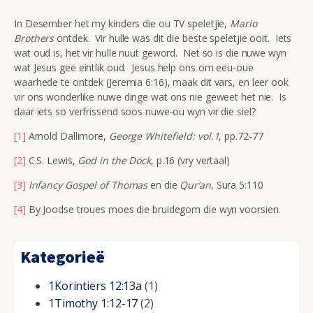
In Desember het my kinders die ou TV speletjie,
Mario
Brothers
ontdek. Vir hulle was dit die beste speletjie ooit. Iets
wat oud is, het vir hulle nuut geword. Net so is die nuwe wyn
wat Jesus gee eintlik oud. Jesus help ons om eeu-oue
waarhede te ontdek (Jeremia 6:16), maak dit vars, en leer ook
vir ons wonderlike nuwe dinge wat ons nie geweet het nie. Is
daar iets so verfrissend soos nuwe-ou wyn vir die siel?
[1]
Arnold Dallimore,
George Whitefield: vol.1
, pp.72-77
[2]
C.S. Lewis,
God in the Dock
, p.16 (vry vertaal)
[3]
Infancy Gospel of Thomas
en die
Qur’an
, Sura 5:110
[4]
By Joodse troues moes die bruidegom die wyn voorsien.
Kategorieë
1Korintiers 12:13a
(1)
1Timothy 1:12-17
(2)