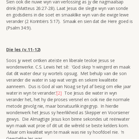
Sien ook die nuwe wyn van verlossing as jy die nagmaalsap
drink (Matteus 26:27-28). Laat Jesus die slegte wyn van sonde
en godsdiens in die soet en smaaklike wyn van die ewige lewe
verander (2 Korintiërs 5:17). Smaak en sien dat die Here goed is
(Psalm 34:9).
Die les (v.11-12)
Soos jy weet ontken ateïste en liberale teoloë Jesus se
wonderwerke. C.S. Lewis het sê: ‘God skep ‘n wingerd en maak
dat dit water deur sy wortels opsuig. Met behulp van die son
verander die water in sap wat vergis en sekere kwaliteite
aanneem. Dus is God al van Noag se tyd af besig om elke jaar
water in wyn te verander.’
[2]
Toe Jesus die water in wyn
verander het, het hy die proses versnel en ook nie die normale
metode gevolg nie, maar bonatuurlik ingegryp. In hierdie
wonderwerk het Jesus sy heerlikheid as Skepper en Voorsiener
gewys. Die Almagtige Jesus kon binne sekondes uit reënwater
wyn maak wat proe of dit uit die wêreld se beste kelders kom.
Maar om kwaliteit wyn te maak was nie sy hoofdoel nie. ‘n
Geestelike les was.