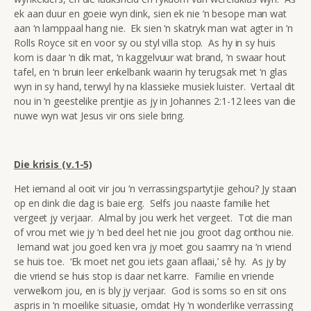
ek aan duur en goeie wyn dink, sien ek nie ‘n besope man wat
aan ‘n lamppaal hang nie. Ek sien ‘n skatryk man wat agter in ‘n
Rolls Royce sit en voor sy ou styl villa stop. As hy in sy huis
kom is daar ‘n dik mat, ‘n kaggelvuur wat brand, ‘n swaar hout
tafel, en ‘n bruin leer enkelbank waarin hy terugsak met ‘n glas
wyn in sy hand, terwyl hy na klassieke musiek luister. Vertaal dit
nou in ‘n geestelike prentjie as jy in Johannes 2:1-12 lees van die
nuwe wyn wat Jesus vir ons siele bring.
Die krisis (v.1-5)
Het iemand al ooit vir jou ‘n verrassingspartytjie gehou? Jy staan
op en dink die dag is baie erg. Selfs jou naaste familie het
vergeet jy verjaar. Almal by jou werk het vergeet. Tot die man
of vrou met wie jy ‘n bed deel het nie jou groot dag onthou nie.
Iemand wat jou goed ken vra jy moet gou saamry na ‘n vriend
se huis toe. ‘Ek moet net gou iets gaan aflaai,’ sê hy. As jy by
die vriend se huis stop is daar net karre. Familie en vriende
verwelkom jou, en is bly jy verjaar. God is soms so en sit ons
aspris in ‘n moeilike situasie, omdat Hy ‘n wonderlike verrassing