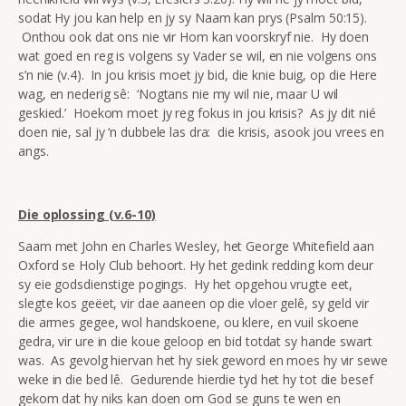
sodat Hy jou kan help en jy sy Naam kan prys (Psalm 50:15).
Onthou ook dat ons nie vir Hom kan voorskryf nie. Hy doen
wat goed en reg is volgens sy Vader se wil, en nie volgens ons
s’n nie (v.4). In jou krisis moet jy bid, die knie buig, op die Here
wag, en nederig sê: ‘Nogtans nie my wil nie, maar U wil
geskied.’ Hoekom moet jy reg fokus in jou krisis? As jy dit nié
doen nie, sal jy ‘n dubbele las dra: die krisis, asook jou vrees en
angs.
Die oplossing (v.6-10)
Saam met John en Charles Wesley, het George Whitefield aan
Oxford se Holy Club behoort. Hy het gedink redding kom deur
sy eie godsdienstige pogings. Hy het opgehou vrugte eet,
slegte kos geëet, vir dae aaneen op die vloer gelê, sy geld vir
die armes gegee, wol handskoene, ou klere, en vuil skoene
gedra, vir ure in die koue geloop en bid totdat sy hande swart
was. As gevolg hiervan het hy siek geword en moes hy vir sewe
weke in die bed lê. Gedurende hierdie tyd het hy tot die besef
gekom dat hy niks kan doen om God se guns te wen en