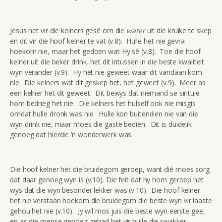
Jesus het vir die kelners gesê om die
water
uit die kruike te skep
en dit vir die hoof kelner te vat (v.8). Hulle het nie gevra
hoekom nie, maar het gedoen wat Hy sê (v.8). Toe die hoof
kelner uit die beker drink, het dit intussen in die beste kwaliteit
wyn verander (v.9). Hy het nie geweet waar dit vandaan kom
nie. Die kelners wat dit geskep het, het geweet (v.9). Meer as
een kelner het dit geweet. Dit bewys dat niemand se sintuie
hom bedrieg het nie. Die kelners het hulself ook nie misgis
omdat hulle dronk was nie. Hulle kon buitendien nie van die
wyn drink nie, maar moes die gaste bedien. Dit is duidelik
genoeg dat hierdie ‘n wonderwerk was.
Die hoof kelner het die bruidegom geroep, want dié moes sorg
dat daar genoeg wyn is (v.10). Die feit dat hy hom geroep het
wys dat die wyn besonder lekker was (v.10). Die hoof kelner
het nie verstaan hoekom die bruidegom die beste wyn vir laaste
gehou het nie (v.10). Jy wil mos juis die beste wyn eerste gee,
en as die mense genoeg gehad het vir hulle die swakker