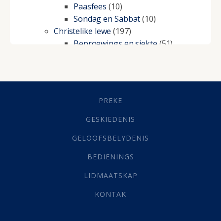
Paasfees
(10)
Sondag en Sabbat
(10)
Christelike lewe
(197)
Beproewings en siekte
(51)
Besluitneming
(6)
Dissipline
(10)
Geestelike Groei
(10)
Gehoorsaamheid
(6)
PREKE
Geld
(21)
Grys Areas
(4)
GESKIEDENIS
Hofsake
(2)
GELOOFSBELYDENIS
Lewensdoel
(3)
Selfondersoek
(1)
BEDIENINGS
Vervolging
(19)
LIDMAATSKAP
Werk
(22)
Eindtyd
(142)
KONTAK
Belonings
(4)
Dood
(26)