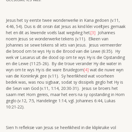
Jesus het sy eerste twee wonderwerke in Kana gedoen (v.11,
4:46, 54). Dus is dit onsin dat Jesus as kind klei voëltjies gemaak
het en dit as lewende voëls laat wegvlieg het.
[3]
Johannes
noem Jesus se wonderwerke tekens (v.11). Elkeen van
Johannes se sewe tekens sê iets van Jesus. Jesus vermeerder
die brood om te wys Hy is die Brood van die Lewe (6:35). Hy
wek vir Lasarus uit die dood op om te wys Hy is die Opstanding
en die Lewe (11:25-26). By die troue verander Hy die water in
wyn om te wys Hy is die ware Bruidegom
[4]
wat die nuwe wyn
van die Koninkryk gee (v.11). Sy heerlikheid wat voorheen
bedek was, was nou sigbaar, sodat sy dissipels geglo het Hy is
die Seun van God (v.11, 1:14, 20:30-31). Jesus se broers het
saam met Hom gereis, maar het eers na sy opstanding in Hom
geglo (v.12, 7:5, Handelinge 1:14, vgl. Johannes 6:44, Lukas
10:21-22).
Sien ‘n refleksie van Jesus se heerlikheid in die klipkruike vol