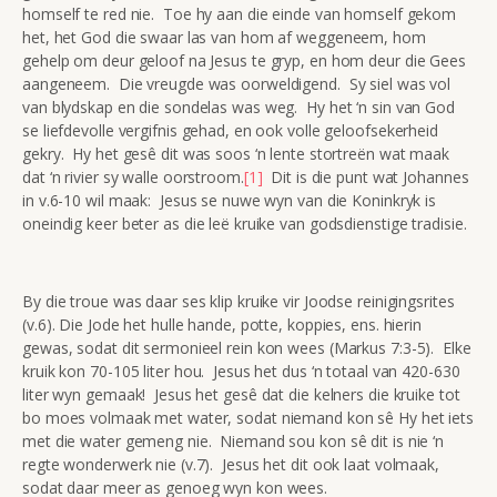
homself te red nie. Toe hy aan die einde van homself gekom
het, het God die swaar las van hom af weggeneem, hom
gehelp om deur geloof na Jesus te gryp, en hom deur die Gees
aangeneem. Die vreugde was oorweldigend. Sy siel was vol
van blydskap en die sondelas was weg. Hy het ‘n sin van God
se liefdevolle vergifnis gehad, en ook volle geloofsekerheid
gekry. Hy het gesê dit was soos ‘n lente stortreën wat maak
dat ‘n rivier sy walle oorstroom.
[1]
Dit is die punt wat Johannes
in v.6-10 wil maak: Jesus se nuwe wyn van die Koninkryk is
oneindig keer beter as die leë kruike van godsdienstige tradisie.
By die troue was daar ses klip kruike vir Joodse reinigingsrites
(v.6). Die Jode het hulle hande, potte, koppies, ens. hierin
gewas, sodat dit sermonieel rein kon wees (Markus 7:3-5). Elke
kruik kon 70-105 liter hou. Jesus het dus ‘n totaal van 420-630
liter wyn gemaak! Jesus het gesê dat die kelners die kruike tot
bo moes volmaak met water, sodat niemand kon sê Hy het iets
met die water gemeng nie. Niemand sou kon sê dit is nie ‘n
regte wonderwerk nie (v.7). Jesus het dit ook laat volmaak,
sodat daar meer as genoeg wyn kon wees.