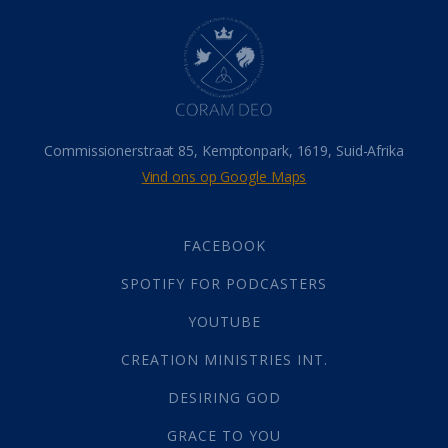
Hel
(21)
Hemel
(31)
Israel
(14)
Millennium
(1)
Oordeelsdag
(19)
Verheerlikte liggaam
(3)
Commissionerstraat 85, Kemptonpark, 1619, Suid-Afrika
Wederkoms
(27)
Vind ons op Google Maps
Gebed
(87)
Dankbaarheid
(5)
Die Onse Vader
(12)
FACEBOOK
Vas
(2)
SPOTIFY FOR PODCASTERS
God
(392)
Afgode
(23)
YOUTUBE
Tien Plae
(5)
CREATION MINISTRIES INT.
Almag
(1)
Alomteenwoordig
(4)
DESIRING GOD
Liefde
(1)
GRACE TO YOU
Alwetendheid
(1)