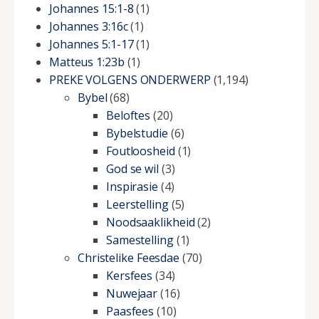
Johannes 15:1-8
(1)
Johannes 3:16c
(1)
Johannes 5:1-17
(1)
Matteus 1:23b
(1)
PREKE VOLGENS ONDERWERP
(1,194)
Bybel
(68)
Beloftes
(20)
Bybelstudie
(6)
Foutloosheid
(1)
God se wil
(3)
Inspirasie
(4)
Leerstelling
(5)
Noodsaaklikheid
(2)
Samestelling
(1)
Christelike Feesdae
(70)
Kersfees
(34)
Nuwejaar
(16)
Paasfees
(10)