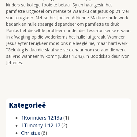
kinders se kollege fooie te betaal. Sy en haar gesin het
pamflette uitgedeel om mense te waarsku dat Jesus op 21 Mei
sou terugkeer. Net so het Joel en Adrienne Martinez hulle werk
bedank en hulle spaargeld spandeer om pamflette te druk.
Paulus het dieselfde probleem onder die Tessalonisense ervaar.
In afwagting op die wederkoms het hulle lui geraak.
Wanneer
Jesus egter terugkeer moet ons nie leeglê nie, maar hard werk.
“
Gelukkig is daardie slaaf wie se eienaar hom so aan die werk
sal vind wanneer hy kom.” (Lukas 12:43). ’n Boodskap deur Ivor
Jefferies.
Kategorieë
1Korintiers 12:13a
(1)
1Timothy 1:12-17
(2)
Christus
(6)