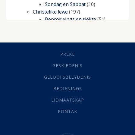
Sondag en Sabbat
(10)
Christelike lewe
(197)
Beproewings en siekte
(51)
Besluitneming
(6)
Dissipline
(10)
Geestelike Groei
(10)
Gehoorsaamheid
(6)
PREKE
Geld
(21)
Grys Areas
(4)
GESKIEDENIS
Hofsake
(2)
GELOOFSBELYDENIS
Lewensdoel
(3)
Selfondersoek
(1)
BEDIENINGS
Vervolging
(19)
LIDMAATSKAP
Werk
(22)
Eindtyd
(142)
KONTAK
Belonings
(4)
Dood
(26)
Hel
(21)