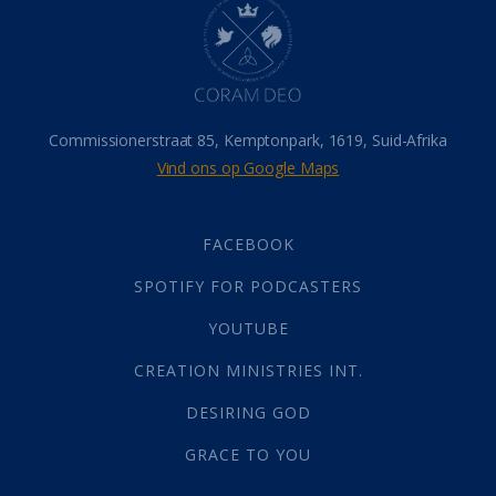
Hemel
(31)
Israel
(14)
Millennium
(1)
Oordeelsdag
(19)
Verheerlikte liggaam
(3)
Commissionerstraat 85, Kemptonpark, 1619, Suid-Afrika
Wederkoms
(27)
Vind ons op Google Maps
Gebed
(87)
Dankbaarheid
(5)
Die Onse Vader
(12)
FACEBOOK
Vas
(2)
SPOTIFY FOR PODCASTERS
God
(392)
Afgode
(23)
YOUTUBE
Tien Plae
(5)
CREATION MINISTRIES INT.
Almag
(1)
Alomteenwoordig
(4)
DESIRING GOD
Liefde
(1)
GRACE TO YOU
Alwetendheid
(1)
Christus
(202)