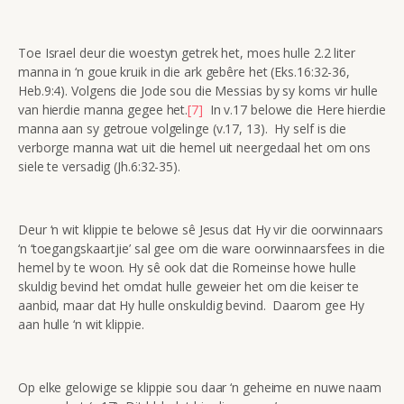
Toe Israel deur die woestyn getrek het, moes hulle 2.2 liter
manna in ‘n goue kruik in die ark gebêre het (Eks.16:32-36,
Heb.9:4). Volgens die Jode sou die Messias by sy koms vir hulle
van hierdie manna gegee het.
[7]
In v.17 belowe die Here hierdie
manna aan sy getroue volgelinge (v.17, 13). Hy self is die
verborge manna wat uit die hemel uit neergedaal het om ons
siele te versadig (Jh.6:32-35).
Deur ‘n wit klippie te belowe sê Jesus dat Hy vir die oorwinnaars
‘n ‘toegangskaartjie’ sal gee om die ware oorwinnaarsfees in die
hemel by te woon. Hy sê ook dat die Romeinse howe hulle
skuldig bevind het omdat hulle geweier het om die keiser te
aanbid, maar dat Hy hulle onskuldig bevind. Daarom gee Hy
aan hulle ‘n wit klippie.
Op elke gelowige se klippie sou daar ‘n geheime en nuwe naam