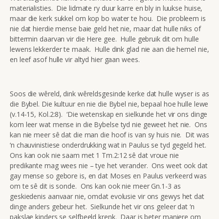
materialisties. Die lidmate ry duur karre en bly in luukse huise,
maar die kerk sukkel om kop bo water te hou. Die probleem is
nie dat hierdie mense baie geld het nie, maar dat hulle niks of
bittermin daarvan vir die Here gee. Hulle gebruik dit om hulle
lewens lekkerder te maak. Hulle dink glad nie aan die hemel nie,
en leef asof hulle vir altyd hier gaan wees.
Soos die wêreld, dink wêreldsgesinde kerke dat hulle wyser is as
die Bybel. Die kultuur en nie die Bybel nie, bepaal hoe hulle lewe
(v.14-15, Kol.2:8). ‘Die wetenskap en sielkunde het vir ons dinge
kom leer wat mense in die Bybelse tyd nie geweet het nie. Ons
kan nie meer sê dat die man die hoof is van sy huis nie. Dit was
‘n chauvinistiese onderdrukking wat in Paulus se tyd gegeld het.
Ons kan ook nie saam met 1 Tm.2:12 sê dat vroue nie
predikante mag wees nie – tye het verander. Ons weet ook dat
gay mense so gebore is, en dat Moses en Paulus verkeerd was
om te sê dit is sonde. Ons kan ook nie meer Gn.1-3 as
geskiedenis aanvaar nie, omdat evolusie vir ons gewys het dat
dinge anders gebeur het. Sielkunde het vir ons geleer dat ‘n
pakslae kinders se selfbeeld krenk. Daar is beter maniere om