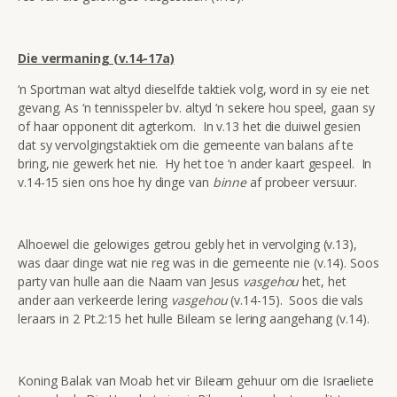
Die vermaning (v.14-17a)
‘n Sportman wat altyd dieselfde taktiek volg, word in sy eie net
gevang. As ‘n tennisspeler bv. altyd ‘n sekere hou speel, gaan sy
of haar opponent dit agterkom. In v.13 het die duiwel gesien
dat sy vervolgingstaktiek om die gemeente van balans af te
bring, nie gewerk het nie. Hy het toe ‘n ander kaart gespeel. In
v.14-15 sien ons hoe hy dinge van
binne
af probeer versuur.
Alhoewel die gelowiges getrou gebly het in vervolging (v.13),
was daar dinge wat nie reg was in die gemeente nie (v.14). Soos
party van hulle aan die Naam van Jesus
vasgehou
het, het
ander aan verkeerde lering
vasgehou
(v.14-15). Soos die vals
leraars in 2 Pt.2:15 het hulle Bileam se lering aangehang (v.14).
Koning Balak van Moab het vir Bileam gehuur om die Israeliete