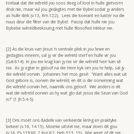
toelaat dat die wêreld jou soos deeg of loot in hulle gietvorm
druk nie, maar vul jou gedagtes met die Bybel sodat jy anders
as hulle dink (v.13, Rm.12:2). Lees die koerant en luister na die
nuus deur die filter van die Bybel. Pasop dat hulle nie jou
Bybelse wêreldbeskouing met hulle filosofieë inkleur nie.
[2] As die kruis van Jesus ‘n sentrale plek in jou lewe en
gedagtes inneem, sal jy vir die wêreld sterf en hulle vir jou
(Gal.6:14). In jou eie krag kan jy nie vir die wêreld ‘nee’ kan sê
nie. As jy egter in geloof na die Here kyk om jou te help, sal jy
die wêreld oorwin. Johannes het mos gesê: “Want alles wat uit
God gebore is, oorwin die wêreld; en dit is die oorwinning wat
die wêreld oorwin het, naamlik ons geloof. Wie anders is dit
wat die wêreld oorwin as hy wat glo dat Jesus die Seun van God
is?” (1 Jh.5:4-5).
[3] Ons moet ons dadelik van verkeerde lering en praktyke
bekeer (v.16, 14-15). Moenie uitstel nie, maar doen dit gou
(v.16, Ps.119:60, 2 Kor.6:2, Heb.3:13, 15). Wie weet of dit nie