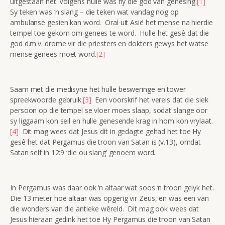
uitgestaan het. Volgens hulle was hy die god van genesing.
[1]
Sy teken was ‘n slang – die teken wat vandag nog op
ambulanse gesien kan word. Oral uit Asië het mense na hierdie
tempel toe gekom om genees te word. Hulle het gesê dat die
god d.m.v. drome vir die priesters en dokters gewys het watse
mense genees moet word.
[2]
Saam met die medisyne het hulle besweringe en tower
spreekwoorde gebruik.
[3]
Een voorskrif het vereis dat die siek
persoon op die tempel se vloer moes slaap, sodat slange oor
sy liggaam kon seil en hulle genesende krag in hom kon vrylaat.
[4]
Dit mag wees dat Jesus dít in gedagte gehad het toe Hy
gesê het dat Pergamus die troon van Satan is (v.13), omdat
Satan self in 12:9 ‘die ou slang’ genoem word.
In Pergamus was daar ook ‘n altaar wat soos ‘n troon gelyk het.
Die 13 meter hoë altaar was opgerig vir Zeus, en was een van
die wonders van die antieke wêreld. Dit mag ook wees dat
Jesus hieraan gedink het toe Hy Pergamus die troon van Satan