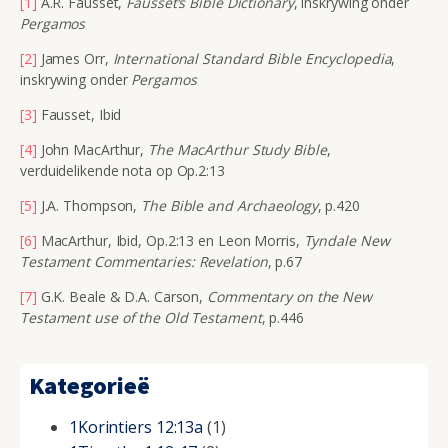
[1]
A.R. Fausset,
Fausset’s Bible Dictionary
, inskrywing onder
Pergamos
[2]
James Orr,
International Standard Bible Encyclopedia
,
inskrywing onder
Pergamos
[3]
Fausset, Ibid
[4]
John MacArthur,
The MacArthur Study Bible
,
verduidelikende nota op Op.2:13
[5]
J.A. Thompson,
The Bible and Archaeology
, p.420
[6]
MacArthur, Ibid, Op.2:13 en Leon Morris,
Tyndale New
Testament Commentaries: Revelation
, p.67
[7]
G.K. Beale & D.A. Carson,
Commentary on the New
Testament use of the Old Testament
, p.446
Kategorieë
1Korintiers 12:13a
(1)