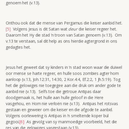
genoem het (v.13).
Onthou ook dat die mense van Pergamus die keiser aanbid het.
[5]
Volgens Jesus is dit Satan wat
deur
die keiser regeer het.
Daarom het Hy die stad ‘n troon van Satan genoem (v.13). Om
v.13 te verstaan, sal dit help as ons hierdie agtergrond in ons
gedagtes het.
Jesus het geweet dat sy kinders in ‘n stad woon waar die duiwel
oor mense se harte regeer, en hulle soos zombies agter hom
aanloop (v.13, Joh.12:31, 14:30, 2 Kor.4:4, Ef.2:2, 1 Jh.5:19). Tog
het die gelowiges nie toegegee aan die druk om ander gode te
aanbid nie (v.13). Selfs toe die getroue Antipas daar
doodgemaak is, het hulle aan hulle geloof in die Here
vasgehou, en Hom nie verloën nie (v.13). Antipas het rotsvas
gestaan en geweier om die keiser en die afgode te aanbid.
Volgens oorlewering is Antipas in ‘n smeltende koper bul
gegooi.
[6]
As gevolg van sy manmoedige voorbeeld, het die
res van die gelowiges vasgestaan (v.13).