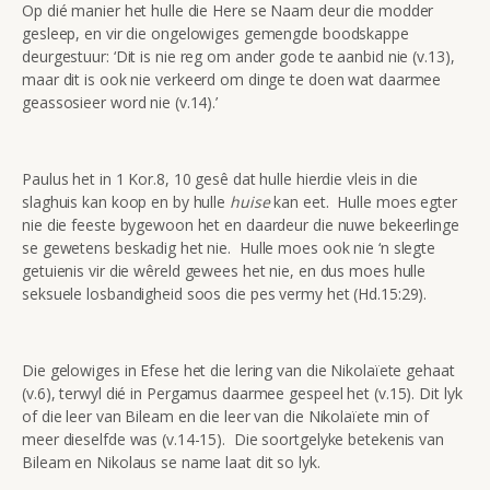
Op dié manier het hulle die Here se Naam deur die modder
gesleep, en vir die ongelowiges gemengde boodskappe
deurgestuur: ‘Dit is nie reg om ander gode te aanbid nie (v.13),
maar dit is ook nie verkeerd om dinge te doen wat daarmee
geassosieer word nie (v.14).’
Paulus het in 1 Kor.8, 10 gesê dat hulle hierdie vleis in die
slaghuis kan koop en by hulle
huise
kan eet. Hulle moes egter
nie die feeste bygewoon het en daardeur die nuwe bekeerlinge
se gewetens beskadig het nie. Hulle moes ook nie ‘n slegte
getuienis vir die wêreld gewees het nie, en dus moes hulle
seksuele losbandigheid soos die pes vermy het (Hd.15:29).
Die gelowiges in Efese het die lering van die Nikolaïete gehaat
(v.6), terwyl dié in Pergamus daarmee gespeel het (v.15). Dit lyk
of die leer van Bileam en die leer van die Nikolaïete min of
meer dieselfde was (v.14-15). Die soortgelyke betekenis van
Bileam en Nikolaus se name laat dit so lyk.