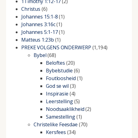
1Timothy 1:12-17
(2)
Christus
(6)
Johannes 15:1-8
(1)
Johannes 3:16c
(1)
Johannes 5:1-17
(1)
Matteus 1:23b
(1)
PREKE VOLGENS ONDERWERP
(1,194)
Bybel
(68)
Beloftes
(20)
Bybelstudie
(6)
Foutloosheid
(1)
God se wil
(3)
Inspirasie
(4)
Leerstelling
(5)
Noodsaaklikheid
(2)
Samestelling
(1)
Christelike Feesdae
(70)
Kersfees
(34)