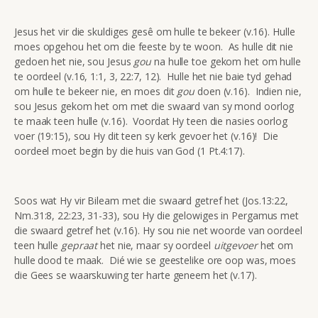
Jesus het vir die skuldiges gesê om hulle te bekeer (v.16). Hulle
moes opgehou het om die feeste by te woon. As hulle dit nie
gedoen het nie, sou Jesus
gou
na hulle toe gekom het om hulle
te oordeel (v.16, 1:1, 3, 22:7, 12). Hulle het nie baie tyd gehad
om hulle te bekeer nie, en moes dit
gou
doen (v.16). Indien nie,
sou Jesus gekom het om met die swaard van sy mond oorlog
te maak teen hulle (v.16). Voordat Hy teen die nasies oorlog
voer (19:15), sou Hy dit teen sy kerk gevoer het (v.16)! Die
oordeel moet begin by die huis van God (1 Pt.4:17).
Soos wat Hy vir Bileam met die swaard getref het (Jos.13:22,
Nm.31:8, 22:23, 31-33), sou Hy die gelowiges in Pergamus met
die swaard getref het (v.16). Hy sou nie net woorde van oordeel
teen hulle
gepraat
het nie, maar sy oordeel
uitgevoer
het om
hulle dood te maak. Dié wie se geestelike ore oop was, moes
die Gees se waarskuwing ter harte geneem het (v.17).