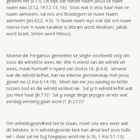
gewees het (v.17). Dit blyk dat hierdie naam
Jesus
se nuwe
naam was (3:12, 19:12-13, 16). Soos wat ‘n vrou haar man se
naam aanneem, sal ons
ons
Bruidegom se nuwe Naam
aanneem (Jes.62:2, 4-5). ‘n Nuwe naam wys ook dat ons nuwe
mense met ‘n nuwe karakter is (Abram word Abraham, Jakob
word Israel, Simon word Petrus).
Moenie die Pergamus-gemeente se slegte voorbeeld volg om
soos die wêreld te wees nie. Wie ‘n vriend van die wêreld wil
wees, maak homself ‘n vyand van God (v.16, Jk.4:4). Iemand
wat die wêreld liefhet, kan nie intieme gemeenskap met Jesus
geniet nie (2 Kor.6:14-18). Moet dan nie jou aandag en liefde
tussen God en die wêreld verdeel nie. Sal jy ‘n wêreld liefhê wat
jou Here haat (Jh.7:7)? Sal jy ewige dinge prysgee vir iets wat
eendag vernietig gaan word (1 Jh.2:17)?
Om wêreldsgesindheid teë te staan, moet ons eers weet wat
dit beteken. In ‘n wêreldsgesinde kerk kan almal leef soos hulle
wil – daar sal nie tug toegepas word nie (v.16, 1 Kor.5:1-13).