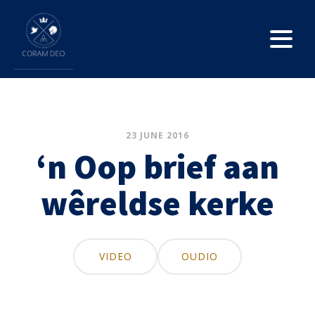
23 JUNE 2016
‘n Oop brief aan
wêreldse kerke
VIDEO
OUDIO