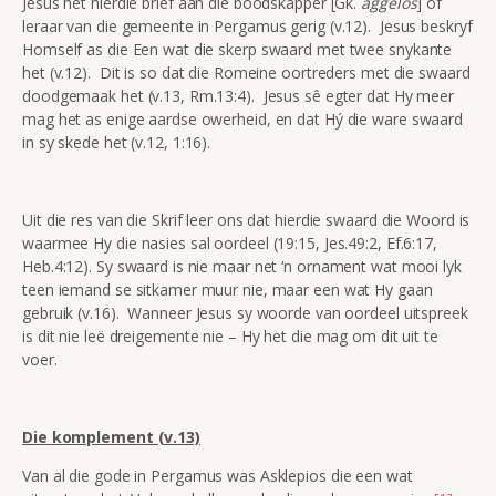
Jesus het hierdie brief aan die boodskapper [Gk.
aggelos
] of
leraar van die gemeente in Pergamus gerig (v.12). Jesus beskryf
Homself as die Een wat die skerp swaard met twee snykante
het (v.12). Dit is so dat die Romeine oortreders met die swaard
doodgemaak het (v.13, Rm.13:4). Jesus sê egter dat Hy meer
mag het as enige aardse owerheid, en dat Hý die ware swaard
in sy skede het (v.12, 1:16).
Uit die res van die Skrif leer ons dat hierdie swaard die Woord is
waarmee Hy die nasies sal oordeel (19:15, Jes.49:2, Ef.6:17,
Heb.4:12). Sy swaard is nie maar net ‘n ornament wat mooi lyk
teen iemand se sitkamer muur nie, maar een wat Hy gaan
gebruik (v.16). Wanneer Jesus sy woorde van oordeel uitspreek
is dit nie leë dreigemente nie – Hy het die mag om dit uit te
voer.
Die komplement (v.13)
Van al die gode in Pergamus was Asklepios die een wat