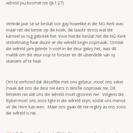
wêreld jou besmet nie (Jk.1:27).
Verlede jaar se se besluit oor gay huwelike in die NG-Kerk was
maar net die kersie op die koek, die laaste strooi wat die
kameel se rug gebreek het. Voor hierdie besluit het die NG-Kerk
stelselmatig haar deure vir die wêreld begin oopmaak. Omdat
die wêreld jare gelede ‘n voet in die deur gekry het, was dit
maklik om die deur oop te forseer en dit uiteindelik van sy
skaniere af te haal.
Om te verhoed dat dieselfde met ons gebeur, moet ons seker
maak dat ons die deur nie eers ‘n skrefie oopmaak nie. Dit
beteken nie dat ons die wêreld moet ignoreer nie. Volgens die
Bybel moet ons soos ligte in die wêreld skyn, sodat ons mense
vir die Here kan wen. Maar ons gaan dit nie regkry as ons soos
die wêreld is nie.