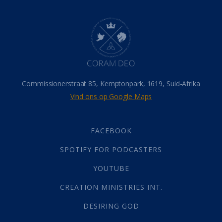
Dood
(26)
Hel
(21)
Hemel
(31)
Israel
(14)
Millennium
(1)
Oordeelsdag
(19)
Verheerlikte liggaam
(3)
Commissionerstraat 85, Kemptonpark, 1619, Suid-Afrika
Wederkoms
(27)
Vind ons op Google Maps
Gebed
(87)
Dankbaarheid
(5)
Die Onse Vader
(12)
FACEBOOK
Vas
(2)
SPOTIFY FOR PODCASTERS
God
(392)
Afgode
(23)
YOUTUBE
Tien Plae
(5)
CREATION MINISTRIES INT.
Almag
(1)
Alomteenwoordig
(4)
DESIRING GOD
Liefde
(1)