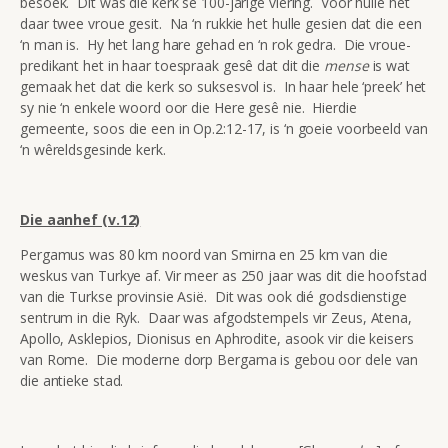
besoek. Dit was die kerk se 100-jarige viering. Voor hulle het
daar twee vroue gesit. Na ‘n rukkie het hulle gesien dat die een
‘n man is. Hy het lang hare gehad en ‘n rok gedra. Die vroue-
predikant het in haar toespraak gesê dat dit die
mense
is wat
gemaak het dat die kerk so suksesvol is. In haar hele ‘preek’ het
sy nie ‘n enkele woord oor die Here gesê nie. Hierdie
gemeente, soos die een in Op.2:12-17, is ‘n goeie voorbeeld van
‘n wêreldsgesinde kerk.
Die aanhef (v.12)
Pergamus was 80 km noord van Smirna en 25 km van die
weskus van Turkye af. Vir meer as 250 jaar was dit die hoofstad
van die Turkse provinsie Asië. Dit was ook dié godsdienstige
sentrum in die Ryk. Daar was afgodstempels vir Zeus, Atena,
Apollo, Asklepios, Dionisus en Aphrodite, asook vir die keisers
van Rome. Die moderne dorp Bergama is gebou oor dele van
die antieke stad.