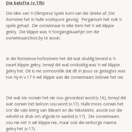
Die belofte (v.17b)
Die idee van ‘n Olimpiese Spele kom van die Grieke af. Die
Romeine het in hulle voetspore gevolg. Pergamum het ook ‘n
spele gehad. Die oorwinnaar in elke item het ‘n wit klippie
gekry. Die klippie was ‘n ‘toegangskaartjie’ om die
oorwinnaarsfees by te woon.
In die Romeinse hofsisteem het dié wat skuldig bevind is ‘n
swart klippie gekry, terwyl dié wat onskuldig was ‘n wit klippie
gekry het. Dit is nie onmoontlik dat dít in Jesus se gedagtes was
toe Hy in v.17 ‘n wit klippie aan die oorwinnaars belowe het nie.
Dié wat nie oorwin het nie sou geoordeel word (v.16), terwyl dié
wat oorwin het beloon sou word (v.17). Hulle moes oorwin het
oor die vals lering van Bileam en die Nikolaïete, asook oor die
wêreld se druk om afgode te aanbid (v.17). Die oorwinnaars
sou nie net ‘n wit klippie nie, maar ook die verborge manna
gekry het (v.17).