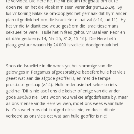
te vervloek. Die Here het nie vir Bileam toegelaat om dit te
doen nie, en het die vloek in ‘n seën verander (Nm.22-24). Sy
lus vir koning Balak se omkoopgeld het gemaak dat hy ‘n ander
plan uitgedink het om die Israeliete te laat val (v.14, Jud.11). Hy
het vir die Midianitiese vroue gesê om die Israelitiese mans
seksueel te verlei. Hulle het ‘n fees gehou vir Baäl van Peor en
dit dáár gedoen (v.14, Nm.25, 31:8, 15-16). Die Here het ‘n
plaag gestuur waarin Hy 24 000 Israeliete doodgemaak het.
Soos die Israeliete in die woestyn, het sommige van die
gelowiges in Pergamus afgodspraktyke beoefen: hulle het vleis
geëet wat aan die afgode geoffer is, en met die tempel
prostitute geslaap (v.14). Hulle redenasie het seker so iets
geklink: ‘Dit is nie asof ons die keiser of enige van die ander
gode
aanbid
nie. Ons woon nou wel die afgodsfeeste by, maar
as ons mense vir die Here wil wen, moet ons wees waar húlle
is. Ons weet mos dat ‘n afgod niks is nie, en dus is dit nie
verkeerd as ons vleis eet wat aan hulle geoffer is nie.’