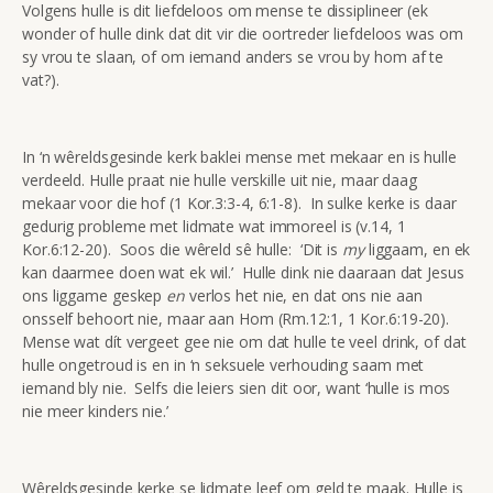
Volgens hulle is dit liefdeloos om mense te dissiplineer (ek
wonder of hulle dink dat dit vir die oortreder liefdeloos was om
sy vrou te slaan, of om iemand anders se vrou by hom af te
vat?).
In ‘n wêreldsgesinde kerk baklei mense met mekaar en is hulle
verdeeld. Hulle praat nie hulle verskille uit nie, maar daag
mekaar voor die hof (1 Kor.3:3-4, 6:1-8). In sulke kerke is daar
gedurig probleme met lidmate wat immoreel is (v.14, 1
Kor.6:12-20). Soos die wêreld sê hulle: ‘Dit is
my
liggaam, en ek
kan daarmee doen wat ek wil.’ Hulle dink nie daaraan dat Jesus
ons liggame geskep
en
verlos het nie, en dat ons nie aan
onsself behoort nie, maar aan Hom (Rm.12:1, 1 Kor.6:19-20).
Mense wat dít vergeet gee nie om dat hulle te veel drink, of dat
hulle ongetroud is en in ‘n seksuele verhouding saam met
iemand bly nie. Selfs die leiers sien dit oor, want ‘hulle is mos
nie meer kinders nie.’
Wêreldsgesinde kerke se lidmate leef om geld te maak. Hulle is