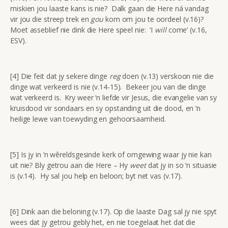
miskien jou laaste kans is nie? Dalk gaan die Here ná vandag
vir jou die streep trek en
gou
kom om jou te oordeel (v.16)?
Moet asseblief nie dink die Here speel nie: ‘I
will
come’ (v.16,
ESV).
[4] Die feit dat jy sekere dinge
reg
doen (v.13) verskoon nie die
dinge wat verkeerd is nie (v.14-15). Bekeer jou van die dinge
wat verkeerd is. Kry weer ‘n liefde vir Jesus, die evangelie van sy
kruisdood vir sondaars en sy opstanding uit die dood, en ‘n
heilige lewe van toewyding en gehoorsaamheid.
[5] Is jy in ‘n wêreldsgesinde kerk of omgewing waar jy nie kan
uit nie? Bly getrou aan die Here – Hy
weet
dat jy in so ‘n situasie
is (v.14). Hy sal jou help en beloon; byt net vas (v.17).
[6] Dink aan die beloning (v.17). Op die laaste Dag sal jy nie spyt
wees dat jy getrou gebly het, en nie toegelaat het dat die