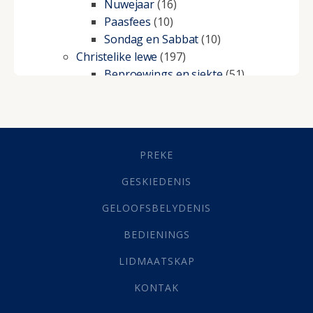
Nuwejaar
(16)
Paasfees
(10)
Sondag en Sabbat
(10)
Christelike lewe
(197)
Beproewings en siekte
(51)
Besluitneming
(6)
Dissipline
(10)
Geestelike Groei
(10)
Gehoorsaamheid
(6)
PREKE
Geld
(21)
Grys Areas
(4)
GESKIEDENIS
Hofsake
(2)
GELOOFSBELYDENIS
Lewensdoel
(3)
Selfondersoek
(1)
BEDIENINGS
Vervolging
(19)
LIDMAATSKAP
Werk
(22)
Eindtyd
(142)
KONTAK
Belonings
(4)