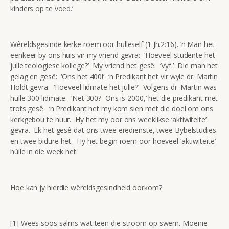
kinders op te voed.’
Wêreldsgesinde kerke roem oor hulleself (1 Jh.2:16). ‘n Man het
eenkeer by ons huis vir my vriend gevra: ‘Hoeveel studente het
julle teologiese kollege?’ My vriend het gesê: ‘Vyf.’ Die man het
gelag en gesê: ‘Ons het 400!’ ‘n Predikant het vir wyle dr. Martin
Holdt gevra: ‘Hoeveel lidmate het julle?’ Volgens dr. Martin was
hulle 300 lidmate. ‘Net 300? Ons is 2000,’ het die predikant met
trots gesê. ‘n Predikant het my kom sien met die doel om ons
kerkgebou te huur. Hy het my oor ons weeklikse ‘aktiwiteite’
gevra. Ek het gesê dat ons twee eredienste, twee Bybelstudies
en twee bidure het. Hy het begin roem oor hoeveel ‘aktiwiteite’
húlle in die week het.
Hoe kan jy hierdie wêreldsgesindheid oorkom?
[1] Wees soos salms wat teen die stroom op swem. Moenie