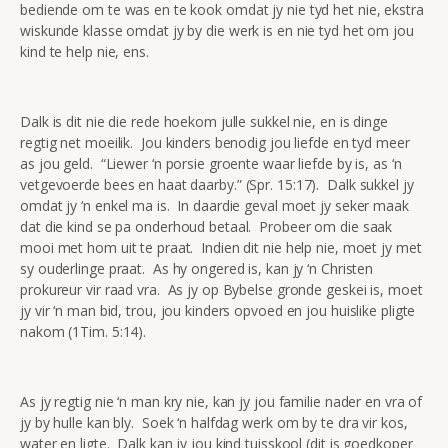
bediende om te was en te kook omdat jy nie tyd het nie, ekstra
wiskunde klasse omdat jy by die werk is en nie tyd het om jou
kind te help nie, ens.
Dalk is dit nie die rede hoekom julle sukkel nie, en is dinge
regtig net moeilik. Jou kinders benodig jou liefde en tyd meer
as jou geld. “Liewer ‘n porsie groente waar liefde by is, as ‘n
vetgevoerde bees en haat daarby.” (Spr. 15:17). Dalk sukkel jy
omdat jy ‘n enkel ma is. In daardie geval moet jy seker maak
dat die kind se pa onderhoud betaal. Probeer om die saak
mooi met hom uit te praat. Indien dit nie help nie, moet jy met
sy ouderlinge praat. As hy ongered is, kan jy ‘n Christen
prokureur vir raad vra. As jy op Bybelse gronde geskei is, moet
jy vir ‘n man bid, trou, jou kinders opvoed en jou huislike pligte
nakom (1Tim. 5:14).
As jy regtig nie ‘n man kry nie, kan jy jou familie nader en vra of
jy by hulle kan bly. Soek ‘n halfdag werk om by te dra vir kos,
water en ligte. Dalk kan jy jou kind tuisskool (dit is goedkoper