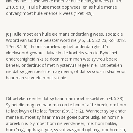
kinders nie. Goeie werke moet vir hulle belangrik wees (1Tim.
2:10, 5:10). Hulle huise moet oop wees, en as hulle mense
ontvang moet hulle vriendelik wees (1Pet. 4:9).
[6] Hulle moet aan hulle eie mans onderdanig wees, sodat die
Woord van God nie belaster word nie (v.5, Ef. 5:22-23, Kol. 3:18,
1Pet. 3:1-6). In ons samelewing het onderdanigheid ‘n
vloekwoord geword. Maar in die konteks van die Bybel het
onderdanigheid niks te doen met ‘n man wat sy vrou boelie,
beheer, onderdruk of met ‘n ystervuis regeer nie. Dit beteken
nie dat sy geen besluite mag neem, of dat sy soos ‘n slaaf voor
haar man se voete moet val nie.
Dit beteken eerder dat sy haar man moet respekteer (Ef. 5:33).
Sy het die mag om haar man op te bou of af te breek, om hom
te laat kwyn of te laat floreer (Spr. 31:12). Wanneer sy by ander
mense is, moet sy haar man se goeie punte uitlig, en hom nie
afbreek nie. Sy moet hom nie verkleineer, met hom baklei,
hom ‘nag’, opdragte gee, sy vuil wasgoed ophang, oor hom kla,