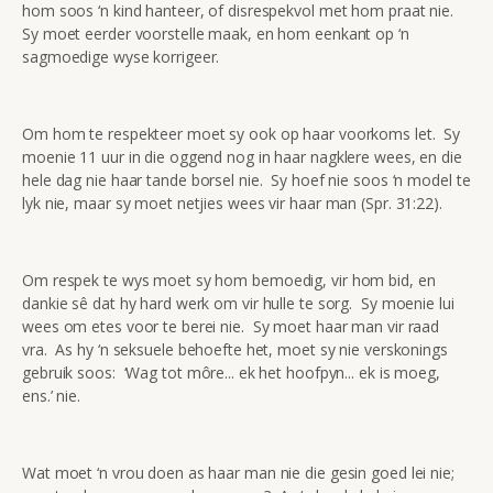
hom soos ‘n kind hanteer, of disrespekvol met hom praat nie.
Sy moet eerder voorstelle maak, en hom eenkant op ‘n
sagmoedige wyse korrigeer.
Om hom te respekteer moet sy ook op haar voorkoms let. Sy
moenie 11 uur in die oggend nog in haar nagklere wees, en die
hele dag nie haar tande borsel nie. Sy hoef nie soos ‘n model te
lyk nie, maar sy moet netjies wees vir haar man (Spr. 31:22).
Om respek te wys moet sy hom bemoedig, vir hom bid, en
dankie sê dat hy hard werk om vir hulle te sorg. Sy moenie lui
wees om etes voor te berei nie. Sy moet haar man vir raad
vra. As hy ‘n seksuele behoefte het, moet sy nie verskonings
gebruik soos: ‘Wag tot môre... ek het hoofpyn... ek is moeg,
ens.’ nie.
Wat moet ‘n vrou doen as haar man nie die gesin goed lei nie;