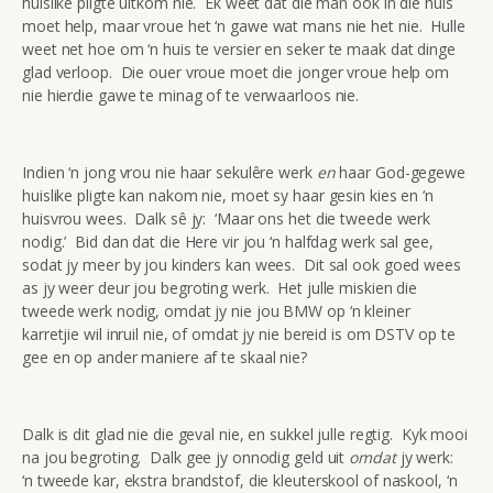
huislike pligte uitkom nie. Ek weet dat die man ook in die huis
moet help, maar vroue het ‘n gawe wat mans nie het nie. Hulle
weet net hoe om ‘n huis te versier en seker te maak dat dinge
glad verloop. Die ouer vroue moet die jonger vroue help om
nie hierdie gawe te minag of te verwaarloos nie.
Indien ‘n jong vrou nie haar sekulêre werk
en
haar God-gegewe
huislike pligte kan nakom nie, moet sy haar gesin kies en ‘n
huisvrou wees. Dalk sê jy: ‘Maar ons het die tweede werk
nodig.’ Bid dan dat die Here vir jou ‘n halfdag werk sal gee,
sodat jy meer by jou kinders kan wees. Dit sal ook goed wees
as jy weer deur jou begroting werk. Het julle miskien die
tweede werk nodig, omdat jy nie jou BMW op ‘n kleiner
karretjie wil inruil nie, of omdat jy nie bereid is om DSTV op te
gee en op ander maniere af te skaal nie?
Dalk is dit glad nie die geval nie, en sukkel julle regtig. Kyk mooi
na jou begroting. Dalk gee jy onnodig geld uit
omdat
jy werk:
‘n tweede kar, ekstra brandstof, die kleuterskool of naskool, ‘n