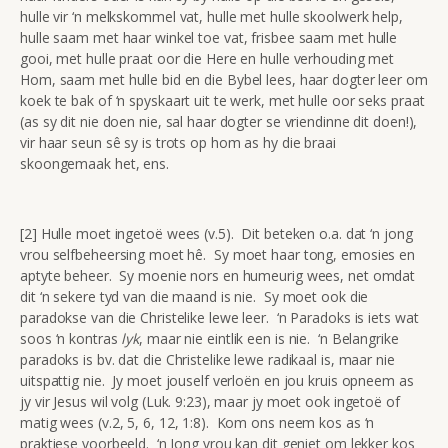
hulle vir ‘n melkskommel vat, hulle met hulle skoolwerk help,
hulle saam met haar winkel toe vat, frisbee saam met hulle
gooi, met hulle praat oor die Here en hulle verhouding met
Hom, saam met hulle bid en die Bybel lees, haar dogter leer om
koek te bak of ‘n spyskaart uit te werk, met hulle oor seks praat
(as sy dit nie doen nie, sal haar dogter se vriendinne dit doen!),
vir haar seun sê sy is trots op hom as hy die braai
skoongemaak het, ens.
[2] Hulle moet ingetoë wees (v.5). Dit beteken o.a. dat ‘n jong
vrou selfbeheersing moet hê. Sy moet haar tong, emosies en
aptyte beheer. Sy moenie nors en humeurig wees, net omdat
dit ‘n sekere tyd van die maand is nie. Sy moet ook die
paradokse van die Christelike lewe leer. ‘n Paradoks is iets wat
soos ‘n kontras
lyk
, maar nie eintlik een is nie. ‘n Belangrike
paradoks is bv. dat die Christelike lewe radikaal is, maar nie
uitspattig nie. Jy moet jouself verloën en jou kruis opneem as
jy vir Jesus wil volg (Luk. 9:23), maar jy moet ook ingetoë of
matig wees (v.2, 5, 6, 12, 1:8). Kom ons neem kos as ‘n
praktiese voorbeeld. ‘n Jong vrou kan dit geniet om lekker kos