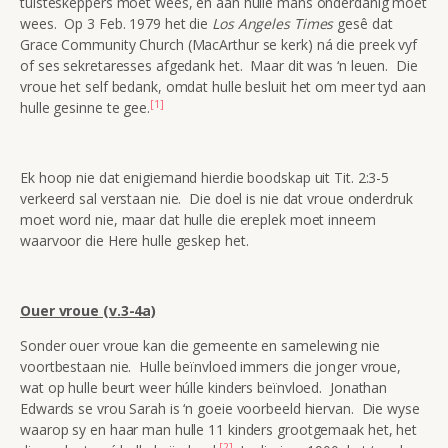
tuisteskeppers moet wees, en aan hulle mans onderdanig moet
wees. Op 3 Feb. 1979 het die
Los Angeles Times
gesê dat
Grace Community Church (MacArthur se kerk) ná die preek vyf
of ses sekretaresses afgedank het. Maar dit was ‘n leuen. Die
vroue het self bedank, omdat hulle besluit het om meer tyd aan
[1]
hulle gesinne te gee.
Ek hoop nie dat enigiemand hierdie boodskap uit Tit. 2:3-5
verkeerd sal verstaan nie. Die doel is nie dat vroue onderdruk
moet word nie, maar dat hulle die ereplek moet inneem
waarvoor die Here hulle geskep het.
Ouer vroue (v.3-4a)
Sonder ouer vroue kan die gemeente en samelewing nie
voortbestaan nie. Hulle beïnvloed immers die jonger vroue,
wat op hulle beurt weer húlle kinders beïnvloed. Jonathan
Edwards se vrou Sarah is ‘n goeie voorbeeld hiervan. Die wyse
waarop sy en haar man hulle 11 kinders grootgemaak het, het
[2]