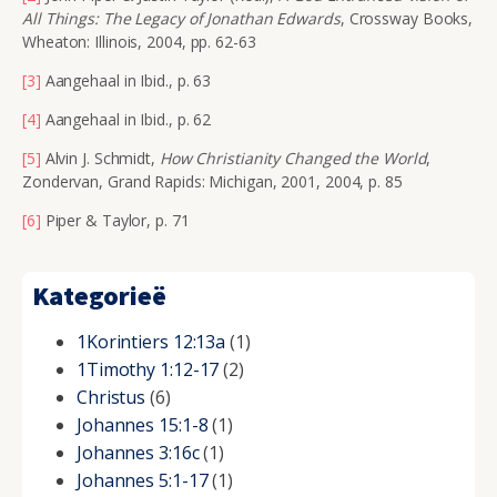
All Things: The Legacy of Jonathan Edwards
, Crossway Books,
Wheaton: Illinois, 2004, pp. 62-63
[3]
Aangehaal in Ibid., p. 63
[4]
Aangehaal in Ibid., p. 62
[5]
Alvin J. Schmidt,
How Christianity Changed the World
,
Zondervan, Grand Rapids: Michigan, 2001, 2004, p. 85
[6]
Piper & Taylor, p. 71
Kategorieë
1Korintiers 12:13a
(1)
1Timothy 1:12-17
(2)
Christus
(6)
Johannes 15:1-8
(1)
Johannes 3:16c
(1)
Johannes 5:1-17
(1)