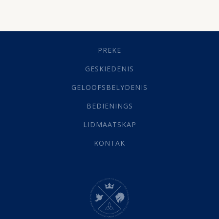
Besluitneming
(6)
Dissipline
(10)
Geestelike Groei
(10)
Gehoorsaamheid
(6)
PREKE
Geld
(21)
Grys Areas
(4)
GESKIEDENIS
Hofsake
(2)
GELOOFSBELYDENIS
Lewensdoel
(3)
Selfondersoek
(1)
BEDIENINGS
Vervolging
(19)
LIDMAATSKAP
Werk
(22)
Eindtyd
(142)
KONTAK
Belonings
(4)
Dood
(26)
Hel
(21)
Hemel
(31)
Israel
(14)
Millennium
(1)