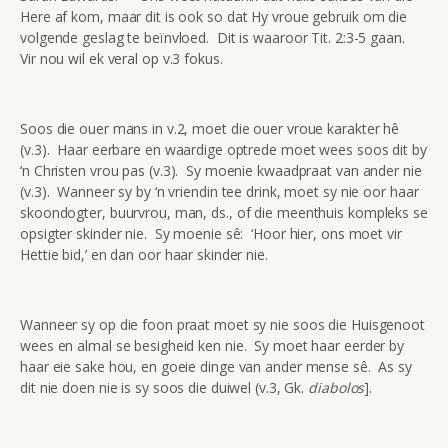
Here af kom, maar dit is ook so dat Hy vroue gebruik om die
volgende geslag te beïnvloed. Dit is waaroor Tit. 2:3-5 gaan.
Vir nou wil ek veral op v.3 fokus.
Soos die ouer mans in v.2, moet die ouer vroue karakter hê
(v.3). Haar eerbare en waardige optrede moet wees soos dit by
‘n Christen vrou pas (v.3). Sy moenie kwaadpraat van ander nie
(v.3). Wanneer sy by ‘n vriendin tee drink, moet sy nie oor haar
skoondogter, buurvrou, man, ds., of die meenthuis kompleks se
opsigter skinder nie. Sy moenie sê: ‘Hoor hier, ons moet vir
Hettie bid,’ en dan oor haar skinder nie.
Wanneer sy op die foon praat moet sy nie soos die Huisgenoot
wees en almal se besigheid ken nie. Sy moet haar eerder by
haar eie sake hou, en goeie dinge van ander mense sê. As sy
dit nie doen nie is sy soos die duiwel (v.3, Gk.
diabolos
].