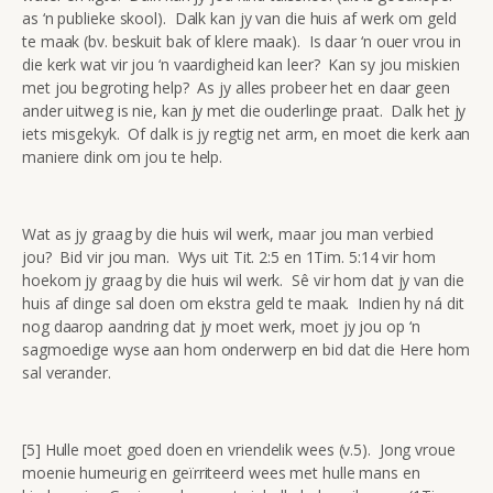
as ‘n publieke skool). Dalk kan jy van die huis af werk om geld
te maak (bv. beskuit bak of klere maak). Is daar ‘n ouer vrou in
die kerk wat vir jou ‘n vaardigheid kan leer? Kan sy jou miskien
met jou begroting help? As jy alles probeer het en daar geen
ander uitweg is nie, kan jy met die ouderlinge praat. Dalk het jy
iets misgekyk. Of dalk is jy regtig net arm, en moet die kerk aan
maniere dink om jou te help.
Wat as jy graag by die huis wil werk, maar jou man verbied
jou? Bid vir jou man. Wys uit Tit. 2:5 en 1Tim. 5:14 vir hom
hoekom jy graag by die huis wil werk. Sê vir hom dat jy van die
huis af dinge sal doen om ekstra geld te maak. Indien hy ná dit
nog daarop aandring dat jy moet werk, moet jy jou op ‘n
sagmoedige wyse aan hom onderwerp en bid dat die Here hom
sal verander.
[5] Hulle moet goed doen en vriendelik wees (v.5). Jong vroue
moenie humeurig en geïrriteerd wees met hulle mans en