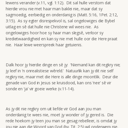
lewens verander (v.11, vgl. 1:12). Dit sal hulle verstom dat
hierdie vrou nie met haar man baklei nie, maar dat sy
sagmoedig, eerbiedig en onderdanig is (Matt. 5:16, 1Pet. 2:12,
3:15). As sy egter disrespekvol is, sal ongelowiges die Bybel
uitlag en sê dat hulle nie Christene wil wees nie. As
ongelowiges hoor hoe sy haar man slegsê, verloor sy
kredietwaardigheid en kan sy nie met hulle oor die Here praat
nie. Haar lewe weerspreek haar getuienis.
Dalk hoor jy hierdie dinge en sê jy: ‘Niemand kan dit regkry nie;
jy leef in ‘n onrealistiese wêreld.’ Natuurlik kan jy dit nie self
regkry nie, maar met die Here is alle dinge moontlik. Deur die
genade van God in Jesus se kruisdood, kan ons ‘nee’ sê vir
sonde en ‘ja’ vir goeie werke (v.11-14).
As jy dit nie regkry om uit liefde vir God aan jou man
onderdanig te wees nie, moet jy wonder of jy gered is. Die
rede hoekom jy teen jou man se gesag rebelleer, is omdat jy
jou nie aan die Woord van God (bv. Tit. 2:5) wil onderwerp nie.