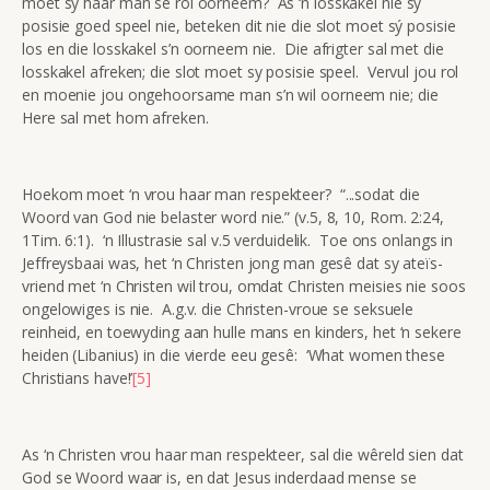
moet sy haar man se rol oorneem? As ‘n losskakel nie sy
posisie goed speel nie, beteken dit nie die slot moet sý posisie
los en die losskakel s’n oorneem nie. Die afrigter sal met die
losskakel afreken; die slot moet sy posisie speel. Vervul jou rol
en moenie jou ongehoorsame man s’n wil oorneem nie; die
Here sal met hom afreken.
Hoekom moet ‘n vrou haar man respekteer? “...sodat die
Woord van God nie belaster word nie.” (v.5, 8, 10, Rom. 2:24,
1Tim. 6:1). ‘n Illustrasie sal v.5 verduidelik. Toe ons onlangs in
Jeffreysbaai was, het ‘n Christen jong man gesê dat sy ateïs-
vriend met ‘n Christen wil trou, omdat Christen meisies nie soos
ongelowiges is nie. A.g.v. die Christen-vroue se seksuele
reinheid, en toewyding aan hulle mans en kinders, het ‘n sekere
heiden (Libanius) in die vierde eeu gesê: ‘What women these
Christians have!’
[5]
As ‘n Christen vrou haar man respekteer, sal die wêreld sien dat
God se Woord waar is, en dat Jesus inderdaad mense se