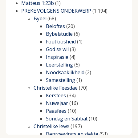
Matteus 1:23b
(1)
PREKE VOLGENS ONDERWERP
(1,194)
Bybel
(68)
Beloftes
(20)
Bybelstudie
(6)
Foutloosheid
(1)
God se wil
(3)
Inspirasie
(4)
Leerstelling
(5)
Noodsaaklikheid
(2)
Samestelling
(1)
Christelike Feesdae
(70)
Kersfees
(34)
Nuwejaar
(16)
Paasfees
(10)
Sondag en Sabbat
(10)
Christelike lewe
(197)
Beproewings en siekte
(51)