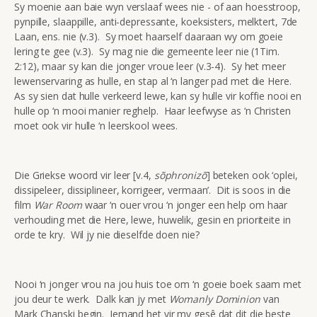
Sy moenie aan baie wyn verslaaf wees nie - of aan hoesstroop,
pynpille, slaappille, anti-depressante, koeksisters, melktert, 7de
Laan, ens. nie (v.3). Sy moet haarself daaraan wy om goeie
lering te gee (v.3). Sy mag nie die gemeente leer nie (1Tim.
2:12), maar sy kan die jonger vroue leer (v.3-4). Sy het meer
lewenservaring as hulle, en stap al ‘n langer pad met die Here.
As sy sien dat hulle verkeerd lewe, kan sy hulle vir koffie nooi en
hulle op ‘n mooi manier reghelp. Haar leefwyse as ‘n Christen
moet ook vir hulle ‘n leerskool wees.
Die Griekse woord vir leer [v.4,
sõphronizõ
] beteken ook ‘oplei,
dissipeleer, dissiplineer, korrigeer, vermaan’. Dit is soos in die
film
War Room
waar ‘n ouer vrou ‘n jonger een help om haar
verhouding met die Here, lewe, huwelik, gesin en prioriteite in
orde te kry. Wil jy nie dieselfde doen nie?
Nooi ‘n jonger vrou na jou huis toe om ‘n goeie boek saam met
jou deur te werk. Dalk kan jy met
Womanly Dominion
van
Mark Chanski begin. Iemand het vir my gesê dat dit die beste