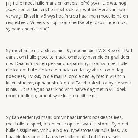
[1] Hulle moet hulle mans en kinders liefhê (v.4). Dié wat nog
gaan
trou en kinders hê moet ook leer wat die Here van hulle
verwag. Ek sal in v.5 wys hoe ‘n vrou haar man moet liefhê en
respekteer. Vir eers wil op haar ouerlike plig fokus: hoe moet
sy haar kinders liefhê?
Sy moet hulle nie afskeep nie. Sy moenie die TV, X-Box of i-Pad
aansit om hulle groot te maak, omdat sy haar eie ding wil doen
nie. Daar is ‘n tyd en plek vir ontspanning, maar sy moet hulle
nie los om hulle eie kos te maak, omdat sy vir ure op ‘n dag
boek lees, TV kyk, in die mall is, op die bed lê, met ‘n vriendin
kuier, studeer, op haar slimfoon of Facebook sit, of by die werk
is nie. Dit is sleg as haar kind vir ‘n halwe dag met ‘n vuil doek
moet rondloop, omdat sy te lui is om dit te ruil.
Sy kan eerder tyd maak om vir haar kinders boekies te lees,
met hulle te speel, of om hulle op die swaai te stoot. Sy moet
hulle dissiplineer, vir hulle bid en Bybelstories vir hulle lees. As
haar kinders ouer is kan sy by hulle op die bed lê en gesels,