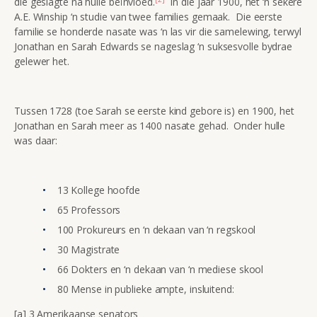
die geslagte ná hulle beïnvloed.
In die jaar 1900, het ‘n sekere
A.E. Winship ‘n studie van twee families gemaak. Die eerste
familie se honderde nasate was ‘n las vir die samelewing, terwyl
Jonathan en Sarah Edwards se nageslag ‘n suksesvolle bydrae
gelewer het.
Tussen 1728 (toe Sarah se eerste kind gebore is) en 1900, het
Jonathan en Sarah meer as 1400 nasate gehad. Onder hulle
was daar:
13 Kollege hoofde
65 Professors
100 Prokureurs en ‘n dekaan van ‘n regskool
30 Magistrate
66 Dokters en ‘n dekaan van ‘n mediese skool
80 Mense in publieke ampte, insluitend:
[a] 3 Amerikaanse senators