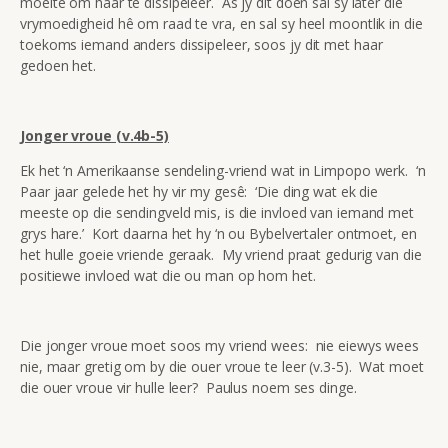
moeite om haar te dissipeleer. As jy dit doen sal sy later die
vrymoedigheid hê om raad te vra, en sal sy heel moontlik in die
toekoms iemand anders dissipeleer, soos jy dit met haar
gedoen het.
Jonger vroue (v.4b-5)
Ek het ‘n Amerikaanse sendeling-vriend wat in Limpopo werk. ‘n
Paar jaar gelede het hy vir my gesê: ‘Die ding wat ek die
meeste op die sendingveld mis, is die invloed van iemand met
grys hare.’ Kort daarna het hy ‘n ou Bybelvertaler ontmoet, en
het hulle goeie vriende geraak. My vriend praat gedurig van die
positiewe invloed wat die ou man op hom het.
Die jonger vroue moet soos my vriend wees: nie eiewys wees
nie, maar gretig om by die ouer vroue te leer (v.3-5). Wat moet
die ouer vroue vir hulle leer? Paulus noem ses dinge.