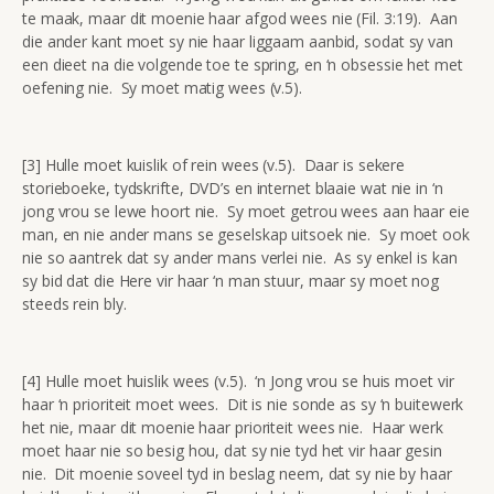
te maak, maar dit moenie haar afgod wees nie (Fil. 3:19). Aan
die ander kant moet sy nie haar liggaam aanbid, sodat sy van
een dieet na die volgende toe te spring, en ‘n obsessie het met
oefening nie. Sy moet matig wees (v.5).
[3] Hulle moet kuislik of rein wees (v.5). Daar is sekere
storieboeke, tydskrifte, DVD’s en internet blaaie wat nie in ‘n
jong vrou se lewe hoort nie. Sy moet getrou wees aan haar eie
man, en nie ander mans se geselskap uitsoek nie. Sy moet ook
nie so aantrek dat sy ander mans verlei nie. As sy enkel is kan
sy bid dat die Here vir haar ‘n man stuur, maar sy moet nog
steeds rein bly.
[4] Hulle moet huislik wees (v.5). ‘n Jong vrou se huis moet vir
haar ‘n prioriteit moet wees. Dit is nie sonde as sy ‘n buitewerk
het nie, maar dit moenie haar prioriteit wees nie. Haar werk
moet haar nie so besig hou, dat sy nie tyd het vir haar gesin
nie. Dit moenie soveel tyd in beslag neem, dat sy nie by haar