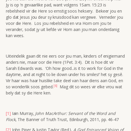
Jy is op ‘n gevaarlike pad, want volgens 1Sam. 15:23 is
rebelsheid vir die Here so ernstig soos heksery. Bekeer jou en
glo dat Jesus jou deur sy kruisdood kan vergewe. Verneder jou
voor die Here. Los jou rebelsheid en vra Hom om jou te
verander, sodat jy uit liefde vir Hom aan jou man onderdanig
kan wees.
Uiteindelik gaan dit nie eers oor jou man, kinders of enigiemand
anders nie, maar oor die Here (1Pet. 3:4). Dit is hoe dit vir
Sarah Edwards was. ‘Oh how good...is it to work for God in the
daytime, and at night to lie down under his smiles!’ het sy gesê.
Vir haar was haar huislike take deel van haar diens aan God, en
[6]
so wonderlik soos gebed.
Mag dit so wees vir elke vrou wat
bely dat sy die Here ken.
[1]
Iain Murray,
John MacArthur: Servant of the Word and
Flock
, The Banner of Truth Trust, Edinburgh, 2011, pp. 46-47
[2]
John Piper & Justin Taylor (Red.),
A God Entranced Vision of