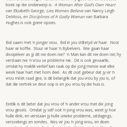
boek op die onderwerp is.
A Woman After God’s Own Heart
van Elizabeth George,
Lies Women Believe
van Nancy Leigh
DeMoss, en
Disciplines of A Godly Woman
van Barbara
Hughes is ook goeie opsies.
Bid saam met ‘n jonger vrou. Bid in jou stiltetyd vir haar. Nooi
haar vir koffie. Stuur vir haar ‘n Bybelvers. Wie gaan haar
dissipeleer as jý dit nie doen nie? ‘n Man kan dit nie doen nie; hy
verstaan nie ‘n vrou se probleme nie. Dit is ook gevaarlik,
omdat hy maklik verlief kan raak op die jong meisie wat elke
week haar hart met hom deel. As dit ooit gebeur dat jy vir ‘n
vrou móét raad gee, is dit belangrik dat jou vrou by jou is, of
dat die vertrek se deur oop is en jou vrou by die huis is.
Eintlik is dit beter dat jou vrou of ‘n ander vrou met die jong
vrou gesels. Omdat jy self ook ‘n jong vrou was, weet jy hoe
hulle dink, en verstaan jy hulle unieke probleme, uitdagings,
versoekings en sondes. Kies vir jou ‘n jong vrou, en doen