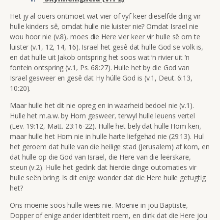
Het jy al ouers ontmoet wat vier of vyf keer dieselfde ding vir
hulle kinders sê, omdat hulle nie luister nie? Omdat Israel nie
wou hoor nie (v.8), moes die Here vier keer vir hulle sê om te
luister (v.1, 12, 14, 16). Israel het gesê dat hulle God se volk is,
en dat hulle uit Jakob ontspring het soos wat ‘n rivier uit ‘n
fontein ontspring (v.1, Ps. 68:27). Hulle het by die God van
Israel gesweer en gesê dat Hy húlle God is (v.1, Deut. 6:13,
10:20).
Maar hulle het dit nie opreg en in waarheid bedoel nie (v.1).
Hulle het m.a.w. by Hom gesweer, terwyl hulle leuens vertel
(Lev. 19:12, Matt. 23:16-22). Hulle het bely dat hulle Hom ken,
maar hulle het Hom nie in hulle harte liefgehad nie (29:13). Hul
het geroem dat hulle van die heilige stad (Jerusalem) af kom, en
dat hulle op die God van Israel, die Here van die leërskare,
steun (v.2). Hulle het gedink dat hierdie dinge outomaties vir
hulle seën bring. Is dit enige wonder dat die Here hulle getugtig
het?
Ons moenie soos hulle wees nie. Moenie in jou Baptiste,
Dopper of enige ander identiteit roem, en dink dat die Here jou