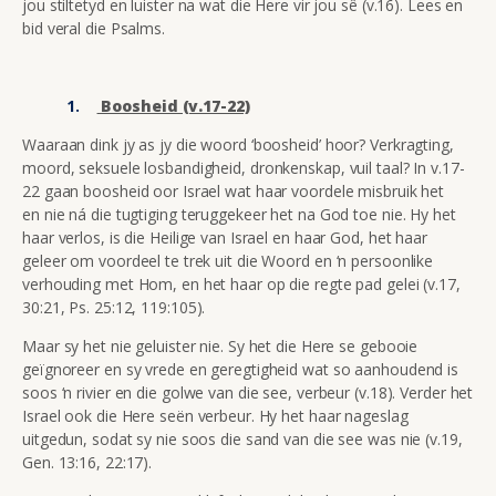
jou stiltetyd en luister na wat die Here vir jou sê (v.16). Lees en
bid veral die Psalms.
Boosheid (v.17-22)
Waaraan dink jy as jy die woord ‘boosheid’ hoor? Verkragting,
moord, seksuele losbandigheid, dronkenskap, vuil taal? In v.17-
22 gaan boosheid oor Israel wat haar voordele misbruik het
en nie ná die tugtiging teruggekeer het na God toe nie. Hy het
haar verlos, is die Heilige van Israel en haar God, het haar
geleer om voordeel te trek uit die Woord en ‘n persoonlike
verhouding met Hom, en het haar op die regte pad gelei (v.17,
30:21, Ps. 25:12, 119:105).
Maar sy het nie geluister nie. Sy het die Here se gebooie
geïgnoreer en sy vrede en geregtigheid wat so aanhoudend is
soos ‘n rivier en die golwe van die see, verbeur (v.18). Verder het
Israel ook die Here seën verbeur. Hy het haar nageslag
uitgedun, sodat sy nie soos die sand van die see was nie (v.19,
Gen. 13:16, 22:17).