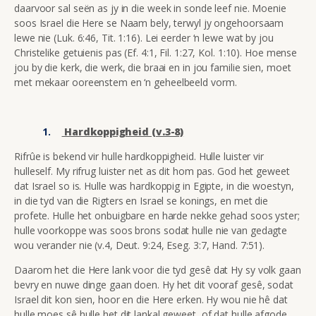
daarvoor sal seën as jy in die week in sonde leef nie. Moenie
soos Israel die Here se Naam bely, terwyl jy ongehoorsaam
lewe nie (Luk. 6:46, Tit. 1:16). Lei eerder ‘n lewe wat by jou
Christelike getuienis pas (Ef. 4:1, Fil. 1:27, Kol. 1:10). Hoe mense
jou by die kerk, die werk, die braai en in jou familie sien, moet
met mekaar ooreenstem en ‘n geheelbeeld vorm.
Hardkoppigheid (v.3-8)
Rifrûe is bekend vir hulle hardkoppigheid. Hulle luister vir
hulleself. My rifrug luister net as dit hom pas. God het geweet
dat Israel so is. Hulle was hardkoppig in Egipte, in die woestyn,
in die tyd van die Rigters en Israel se konings, en met die
profete. Hulle het onbuigbare en harde nekke gehad soos yster;
hulle voorkoppe was soos brons sodat hulle nie van gedagte
wou verander nie (v.4, Deut. 9:24, Eseg. 3:7, Hand. 7:51).
Daarom het die Here lank voor die tyd gesê dat Hy sy volk gaan
bevry en nuwe dinge gaan doen. Hy het dit vooraf gesê, sodat
Israel dit kon sien, hoor en die Here erken. Hy wou nie hê dat
hulle moes sê hulle het dit lankal geweet, of dat hulle afgode