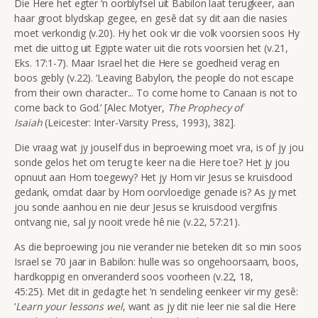
Die Here het egter ‘n oorblyfsel uit Babilon laat terugkeer, aan
haar groot blydskap gegee, en gesê dat sy dit aan die nasies
moet verkondig (v.20). Hy het ook vir die volk voorsien soos Hy
met die uittog uit Egipte water uit die rots voorsien het (v.21,
Eks. 17:1-7). Maar Israel het die Here se goedheid verag en
boos gebly (v.22). ‘Leaving Babylon, the people do not escape
from their own character... To come home to Canaan is not to
come back to God.’ [Alec Motyer,
The Prophecy of
Isaiah
(Leicester: Inter-Varsity Press, 1993), 382].
Die vraag wat jy jouself dus in beproewing moet vra, is of jy jou
sonde gelos het om terug te keer na die Here toe? Het jy jou
opnuut aan Hom toegewy? Het jy Hom vir Jesus se kruisdood
gedank, omdat daar by Hom oorvloedige genade is? As jy met
jou sonde aanhou en nie deur Jesus se kruisdood vergifnis
ontvang nie, sal jy nooit vrede hê nie (v.22, 57:21).
As die beproewing jou nie verander nie beteken dit so min soos
Israel se 70 jaar in Babilon: hulle was so ongehoorsaam, boos,
hardkoppig en onveranderd soos voorheen (v.22, 18,
45:25). Met dit in gedagte het ‘n sendeling eenkeer vir my gesê:
‘
Learn your lessons wel
, want as jy dit nie leer nie sal die Here