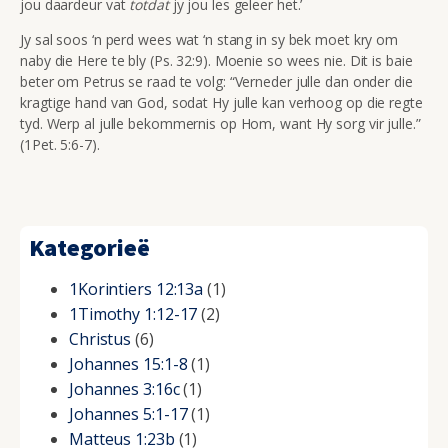
jou daardeur vat
totdat
jy jou les geleer het.’
Jy sal soos ‘n perd wees wat ‘n stang in sy bek moet kry om
naby die Here te bly (Ps. 32:9). Moenie so wees nie. Dit is baie
beter om Petrus se raad te volg: “Verneder julle dan onder die
kragtige hand van God, sodat Hy julle kan verhoog op die regte
tyd. Werp al julle bekommernis op Hom, want Hy sorg vir julle.”
(1Pet. 5:6-7).
Kategorieë
1Korintiers 12:13a
(1)
1Timothy 1:12-17
(2)
Christus
(6)
Johannes 15:1-8
(1)
Johannes 3:16c
(1)
Johannes 5:1-17
(1)
Matteus 1:23b
(1)