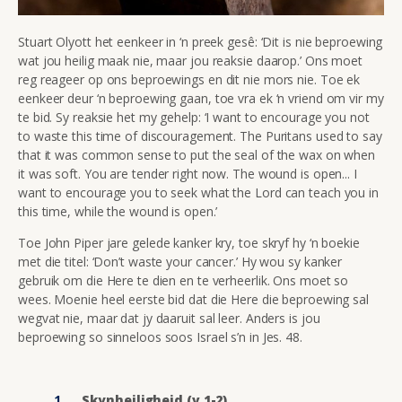
Stuart Olyott het eenkeer in ‘n preek gesê: ‘Dit is nie beproewing
wat jou heilig maak nie, maar jou reaksie daarop.’ Ons moet
reg reageer op ons beproewings en dit nie mors nie. Toe ek
eenkeer deur ‘n beproewing gaan, toe vra ek ‘n vriend om vir my
te bid. Sy reaksie het my gehelp: ‘I want to encourage you not
to waste this time of discouragement. The Puritans used to say
that it was common sense to put the seal of the wax on when
it was soft. You are tender right now. The wound is open... I
want to encourage you to seek what the Lord can teach you in
this time, while the wound is open.’
Toe John Piper jare gelede kanker kry, toe skryf hy ‘n boekie
met die titel: ‘Don’t waste your cancer.’ Hy wou sy kanker
gebruik om die Here te dien en te verheerlik. Ons moet so
wees. Moenie heel eerste bid dat die Here die beproewing sal
wegvat nie, maar dat jy daaruit sal leer. Anders is jou
beproewing so sinneloos soos Israel s’n in Jes. 48.
Skynheiligheid (v.1-2)