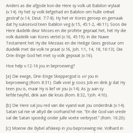
Anders as die afgode kon die Here sy volk uit Babilon vrylaat
(v.14). Hy het sy volk liefgehad en Babilon om hulle ontwil
gestraf (v.14, Deut. 7:7-8). Hy het vir Kores geroep en gemaak
dat hy suksesvol teen Babilon veg (v.15, 45:1-2, 46:11). Soos die
Here duidelik deur Moses en die profete gepraat het, het Hy die
volk duidelik van Kores vertel (v.16, 45:19). In die Nuwe
Testament het Hy die Messias en die Heilige Gees gestuur om
duidelik met die volk te praat (v.16, Joh. 1:1, 14, 18, 16:13). Die
Drie-Enige God het met sy volk gepraat (v.16).
Hoe help v.12-16 jou in beproewing?
[a] Die ewige, Drie-Enige Skeppergod is
vir
jou in
beproewing (Rom. 8:31). Dalk voel jy soos Job en dink jy dat Hy
teen jou is, maar Hy is lief vir jou (v.14). As jy aan sy
liefde twyfel, dink aan die kruis (Rom. 8:32, 1Joh. 4:10).
[b] Die Here sal jou red van die vyand wat jou onderdruk (v.14).
Satan sal nie vir altyd die oorhand hê nie. “En die God van vrede
sal die Satan spoedig onder julle voete verbrysel.” (Rom. 16:20).
[c] Moenie die Bybel afskeep in jou beproewing nie. Volhard in