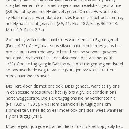
krag beheer en nie vir Israel volgens haar rebelsheid gestraf nie
(v.8-9). Tot sy eer het Hy die volk gered. Omdat Hy wou hê dat
sy Hom moet prys en dat die nasies Hom nie moet belaster nie,
het Hy haar nie afgesny nie (v.9, 11, Eks. 20:7, Eseg. 36:20-23,
Matt. 6:9, Rom. 2:24).
God het sy volk uit die smeltkroes van ellende in Egipte gered
(Deut. 4:20). As Hy haar soos silwer in die smeltkroes gelos het
om die onsuiwerhede weg te brand, sou sy verwoes gewees
het omdat sy byna nét uit onsuiwerhede bestaan het (v.10,
1:22). God se tugtiging in Babilon was ook nie genoeg om Israel
se onsuiwerhede weg te vat nie (v.10, Jer. 6:29-30). Die Here
moes haar weer suiwer.
Die Here doen dit met ons ook. Dit is genade, want as Hy ons
in een sessie moes suiwer het Hy ons a.g.v. die sonde in ons
harte weggebrand. Die Here tugtig ons nie na verdienste nie
(Ps. 103:10, 130:3). Prys Hom daarvoor! Hy tugtig ons om
Homself te verheerlik. Sy eer moet ook ons doel wees wanneer
Hy ons tugtig (v.11).
Moenie geld, jou goeie planne, die feit dat jy koel kop gebly het,