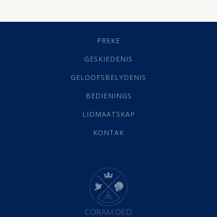
Dissipline
(10)
Geestelike Groei
(10)
Gehoorsaamheid
(6)
PREKE
Geld
(21)
Grys Areas
(4)
GESKIEDENIS
Hofsake
(2)
GELOOFSBELYDENIS
Lewensdoel
(3)
Selfondersoek
(1)
BEDIENINGS
Vervolging
(19)
LIDMAATSKAP
Werk
(22)
Eindtyd
(142)
KONTAK
Belonings
(4)
Dood
(26)
Hel
(21)
Hemel
(31)
Israel
(14)
Millennium
(1)
Oordeelsdag
(19)