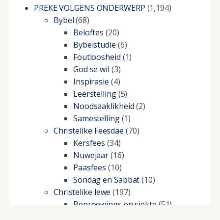
PREKE VOLGENS ONDERWERP
(1,194)
Bybel
(68)
Beloftes
(20)
Bybelstudie
(6)
Foutloosheid
(1)
God se wil
(3)
Inspirasie
(4)
Leerstelling
(5)
Noodsaaklikheid
(2)
Samestelling
(1)
Christelike Feesdae
(70)
Kersfees
(34)
Nuwejaar
(16)
Paasfees
(10)
Sondag en Sabbat
(10)
Christelike lewe
(197)
Beproewings en siekte
(51)
Besluitneming
(6)