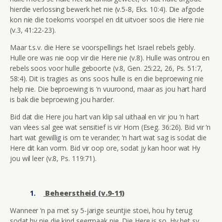
hierdie verlossing bewerk het nie (v.5-8, Eks. 10:4). Die afgode
kon nie die toekoms voorspel en dit uitvoer soos die Here nie
(v.3, 41:22-23).
Maar t.s.v. die Here se voorspellings het Israel rebels gebly.
Hulle ore was nie oop vir die Here nie (v.8). Hulle was ontrou en
rebels soos voor hulle geboorte (v.8, Gen. 25:22, 26, Ps. 51:7,
58:4). Dit is tragies as ons soos hulle is en die beproewing nie
help nie. Die beproewing is ‘n vuuroond, maar as jou hart hard
is bak die beproewing jou harder.
Bid dat die Here jou hart van klip sal uithaal en vir jou ‘n hart
van vlees sal gee wat sensitief is vir Hom (Eseg. 36:26). Bid vir ‘n
hart wat gewillig is om te verander; ‘n hart wat sag is sodat die
Here dit kan vorm. Bid vir oop ore, sodat jy kan hoor wat Hy
jou wil leer (v.8, Ps. 119:71).
Beheerstheid (v.9-11)
Wanneer ‘n pa met sy 5-jarige seuntjie stoei, hou hy terug
sodat hy nie die kind seermaak nie. Die Here is so. Hy het sy