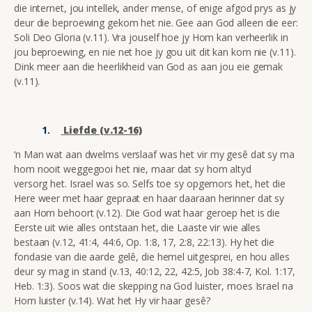
die internet, jou intellek, ander mense, of enige afgod prys as jy
deur die beproewing gekom het nie. Gee aan God alleen die eer:
Soli Deo Gloria (v.11). Vra jouself hoe jy Hom kan verheerlik in
jou beproewing, en nie net hoe jy gou uit dit kan kom nie (v.11).
Dink meer aan die heerlikheid van God as aan jou eie gemak
(v.11).
Liefde (v.12-16)
‘n Man wat aan dwelms verslaaf was het vir my gesê dat sy ma
hom nooit weggegooi het nie, maar dat sy hom altyd
versorg het. Israel was so. Selfs toe sy opgemors het, het die
Here weer met haar gepraat en haar daaraan herinner dat sy
aan Hom behoort (v.12). Die God wat haar geroep het is die
Eerste uit wie alles ontstaan het, die Laaste vir wie alles
bestaan (v.12, 41:4, 44:6, Op. 1:8, 17, 2:8, 22:13). Hy het die
fondasie van die aarde gelê, die hemel uitgesprei, en hou alles
deur sy mag in stand (v.13, 40:12, 22, 42:5, Job 38:4-7, Kol. 1:17,
Heb. 1:3). Soos wat die skepping na God luister, moes Israel na
Hom luister (v.14). Wat het Hy vir haar gesê?