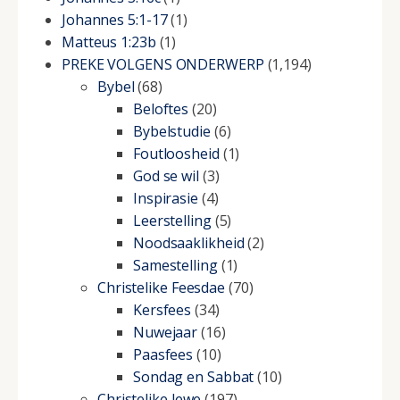
Johannes 5:1-17
(1)
Matteus 1:23b
(1)
PREKE VOLGENS ONDERWERP
(1,194)
Bybel
(68)
Beloftes
(20)
Bybelstudie
(6)
Foutloosheid
(1)
God se wil
(3)
Inspirasie
(4)
Leerstelling
(5)
Noodsaaklikheid
(2)
Samestelling
(1)
Christelike Feesdae
(70)
Kersfees
(34)
Nuwejaar
(16)
Paasfees
(10)
Sondag en Sabbat
(10)
Christelike lewe
(197)