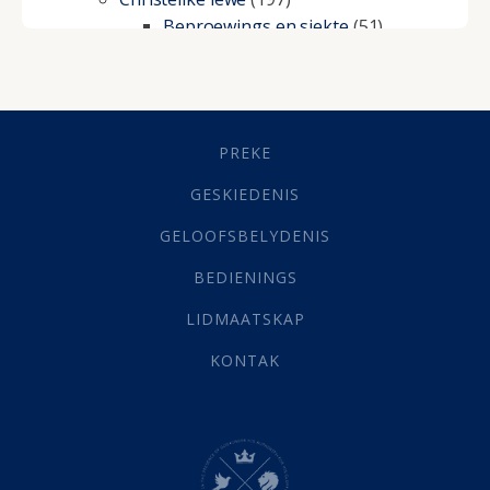
Beproewings en siekte
(51)
Besluitneming
(6)
Dissipline
(10)
Geestelike Groei
(10)
Gehoorsaamheid
(6)
PREKE
Geld
(21)
Grys Areas
(4)
GESKIEDENIS
Hofsake
(2)
GELOOFSBELYDENIS
Lewensdoel
(3)
Selfondersoek
(1)
BEDIENINGS
Vervolging
(19)
LIDMAATSKAP
Werk
(22)
Eindtyd
(142)
KONTAK
Belonings
(4)
Dood
(26)
Hel
(21)
Hemel
(31)