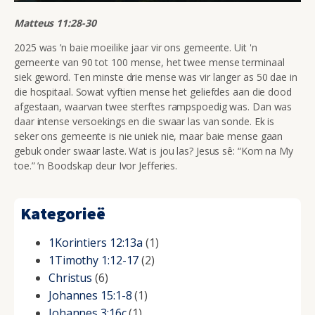
Matteus 11:28-30
2025 was ’n baie moeilike jaar vir ons gemeente. Uit 'n
gemeente van 90 tot 100 mense, het twee mense terminaal
siek geword. Ten minste drie mense was vir langer as 50 dae in
die hospitaal. Sowat vyftien mense het geliefdes aan die dood
afgestaan, waarvan twee sterftes rampspoedig was. Dan was
daar intense versoekings en die swaar las van sonde. Ek is
seker ons gemeente is nie uniek nie, maar baie mense gaan
gebuk onder swaar laste. Wat is jou las? Jesus sê: “Kom na My
toe.” ’n Boodskap deur Ivor Jefferies.
Kategorieë
1Korintiers 12:13a
(1)
1Timothy 1:12-17
(2)
Christus
(6)
Johannes 15:1-8
(1)
Johannes 3:16c
(1)