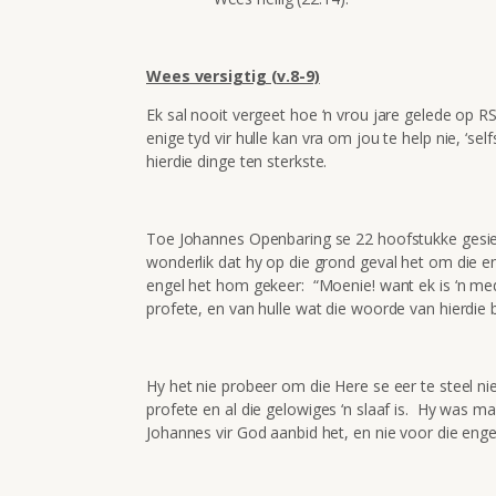
Wees versigtig (v.8-9)
Ek sal nooit vergeet hoe ‘n vrou jare gelede op R
enige tyd vir hulle kan vra om jou te help nie, ‘sel
hierdie dinge ten sterkste.
Toe Johannes Openbaring se 22 hoofstukke gesien
wonderlik dat hy op die grond geval het om die en
engel het hom gekeer: “Moenie! want ek is ‘n me
profete, en van hulle wat die woorde van hierdie 
Hy het nie probeer om die Here se eer te steel ni
profete en al die gelowiges ‘n slaaf is. Hy was m
Johannes vir God aanbid het, en nie voor die engel