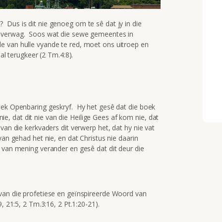
Dus is dit nie genoeg om te sê dat jy in die
s verwag. Soos wat die sewe gemeentes in
e van hulle vyande te red, moet ons uitroep en
sal terugkeer (2 Tm.4:8).
oek Openbaring geskryf. Hy het gesê dat die boek
 nie, dat dit nie van die Heilige Gees af kom nie, dat
van die kerkvaders dit verwerp het, dat hy nie vat
van gehad het nie, en dat Christus nie daarin
 van mening verander en gesê dat dit deur die
van die profetiese en geïnspireerde Woord van
, 21:5, 2 Tm.3:16, 2 Pt.1:20-21).