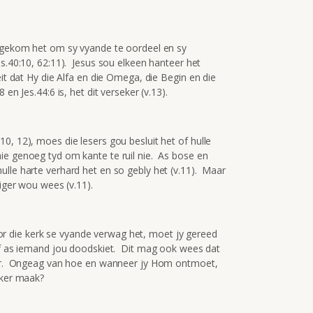
. gekom het om sy vyande te oordeel en sy
es.40:10, 62:11). Jesus sou elkeen hanteer het
it dat Hy die Alfa en die Omega, die Begin en die
en Jes.44:6 is, het dit verseker (v.13).
0, 12), moes die lesers gou besluit het of hulle
ie genoeg tyd om kante te ruil nie. As bose en
ulle harte verhard het en so gebly het (v.11). Maar
liger wou wees (v.11).
 die kerk se vyande verwag het, moet jy gereed
 of as iemand jou doodskiet. Dit mag ook wees dat
keer. Ongeag van hoe en wanneer jy Hom ontmoet,
eker maak?