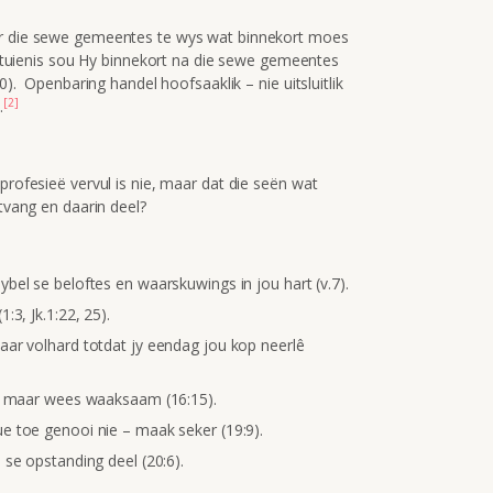
vir die sewe gemeentes te wys wat binnekort moes
 getuienis sou Hy binnekort na die sewe gemeentes
20). Openbaring handel hoofsaaklik – nie uitsluitlik
[2]
.
profesieë vervul is nie, maar dat die seën wat
ntvang en daarin deel?
bel se beloftes en waarskuwings in jou hart (v.7).
:3, Jk.1:22, 25).
aar volhard totdat jy eendag jou kop neerlê
e, maar wees waaksaam (16:15).
e toe genooi nie – maak seker (19:9).
 se opstanding deel (20:6).