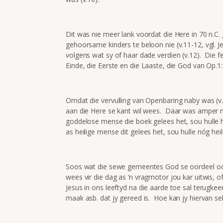
Dit was nie meer lank voordat die Here in 70 n.C
gehoorsame kinders te beloon nie (v.11-12, vgl. J
volgens wat sy of haar dade verdien (v.12). Die fe
Einde, die Eerste en die Laaste, die God van Op.1:8 
Omdat die vervulling van Openbaring naby was (v.1
aan die Here se kant wil wees. Daar was amper n
goddelose mense die boek gelees het, sou hulle h
as heilige mense dit gelees het, sou hulle nóg hei
Soos wat die sewe gemeentes God se oordeel oor
wees vir die dag as ‘n vragmotor jou kar uitwis,
Jesus in ons leeftyd na die aarde toe sal terug
maak asb. dat jy gereed is. Hoe kan jy hiervan s