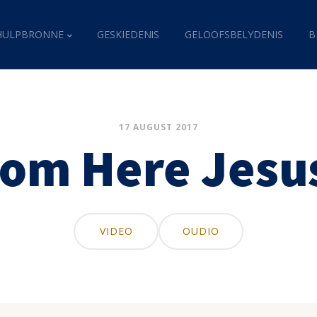
HULPBRONNE
GESKIEDENIS
GELOOFSBELYDENIS
B
17 AUGUST 2017
om Here Jesu
VIDEO
OUDIO