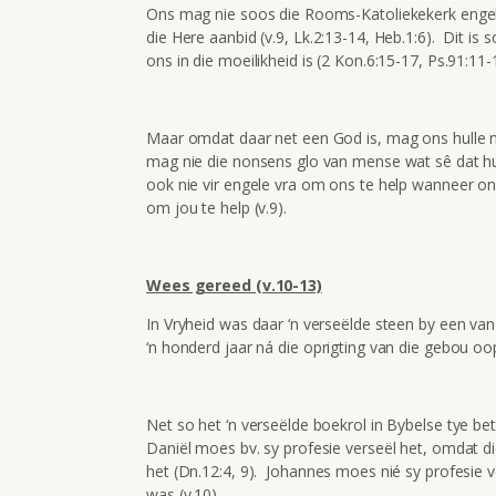
Ons mag nie soos die Rooms-Katoliekekerk engel
die Here aanbid (v.9, Lk.2:13-14, Heb.1:6). Dit i
ons in die moeilikheid is (2 Kon.6:15-17, Ps.91:11-
Maar omdat daar net een God is, mag ons hulle nie
mag nie die nonsens glo van mense wat sê dat hu
ook nie vir engele vra om ons te help wanneer ons
om jou te help (v.9).
Wees gereed (v.10-13)
In Vryheid was daar ‘n verseëlde steen by een van
‘n honderd jaar ná die oprigting van die gebou 
Net so het ‘n verseëlde boekrol in Bybelse tye b
Daniël moes bv. sy profesie verseël het, omdat di
het (Dn.12:4, 9). Johannes moes nié sy profesie v
was (v.10).