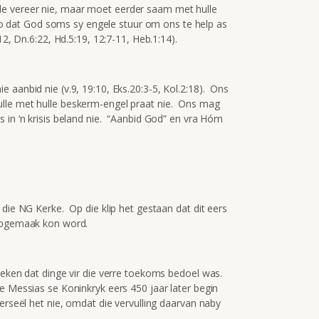
e vereer nie, maar moet eerder saam met hulle
s so dat God soms sy engele stuur om ons te help as
12, Dn.6:22, Hd.5:19, 12:7-11, Heb.1:14).
 aanbid nie (v.9, 19:10, Eks.20:3-5, Kol.2:18). Ons
lle met hulle beskerm-engel praat nie. Ons mag
 in ‘n krisis beland nie. “Aanbid God” en vra Hóm
 die NG Kerke. Op die klip het gestaan dat dit eers
oopgemaak kon word.
eteken dat dinge vir die verre toekoms bedoel was.
e Messias se Koninkryk eers 450 jaar later begin
erseël het nie, omdat die vervulling daarvan naby