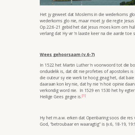
Het jy geweet dat Moslems in die wederkoms glo? 
wederkoms glo nie, maar moet jy die regte Jesu
Op.22:6-21 gebid het dat Jesus moes kom om hull
verlang dat Hy vir ‘n laaste keer na die aarde toe 
Wees gehoorsaam (v.6-7)
In 1522 het Martin Luther ‘n voorwoord tot die b
onduidelik is, dat dit nie profeties of apostolies is
die outeur sy eie werk te hoog geag het, dat baie 
daaraan kon kry nie, dat hy nie ‘n hoë opinie daar
verkondig word nie. In 1529 en 1530 het hy egter
[1]
Heilige Gees gegee is.
Hy het m.a.w. erken dat Openbaring soos die res 
God, “betroubaar en waaragtig” is (v.6, 18-19, 19:9