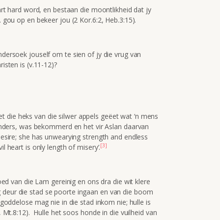
hart hard word, en bestaan die moontlikheid dat jy
. gou op en bekeer jou (2 Kor.6:2, Heb.3:15).
ondersoek jouself om te sien of jy die vrug van
isten is (v.11-12)?
het die heks van die silwer appels geëet wat ‘n mens
 kinders, was bekommerd en het vir Aslan daarvan
desire; she has unwearying strength and endless
[3]
l heart is only length of misery’.
loed van die Lam gereinig en ons dra die wit klere
 deur die stad se poorte ingaan en van die boom
 goddelose mag nie in die stad inkom nie; hulle is
8, Mt.8:12). Hulle het soos honde in die vuilheid van