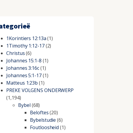
ategorieë
1Korintiers 12:13a
(1)
1Timothy 1:12-17
(2)
Christus
(6)
Johannes 15:1-8
(1)
Johannes 3:16c
(1)
Johannes 5:1-17
(1)
Matteus 1:23b
(1)
PREKE VOLGENS ONDERWERP
(1,194)
Bybel
(68)
Beloftes
(20)
Bybelstudie
(6)
Foutloosheid
(1)