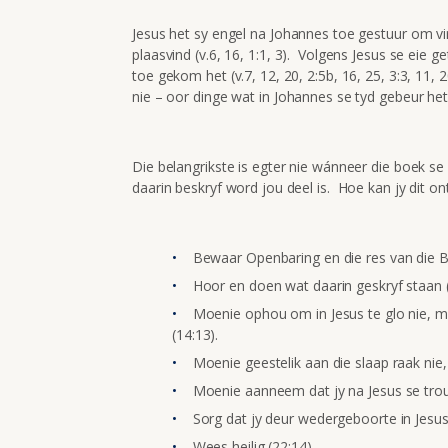
Jesus het sy engel na Johannes toe gestuur om 
plaasvind (v.6, 16, 1:1, 3). Volgens Jesus se eie
toe gekom het (v.7, 12, 20, 2:5b, 16, 25, 3:3, 11, 
nie – oor dinge wat in Johannes se tyd gebeur het
Die belangrikste is egter nie wánneer die boek se 
daarin beskryf word jou deel is. Hoe kan jy dit o
Bewaar Openbaring en die res van die By
Hoor en doen wat daarin geskryf staan (1
Moenie ophou om in Jesus te glo nie, m
(14:13).
Moenie geestelik aan die slaap raak ni
Moenie aanneem dat jy na Jesus se trou
Sorg dat jy deur wedergeboorte in Jesus
Wees heilig (22:14).