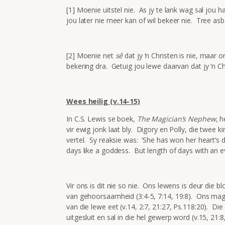
[1] Moenie uitstel nie. As jy te lank wag sal jou 
jou later nie meer kan of wil bekeer nie. Tree asb
[2] Moenie net
sê
dat jy ‘n Christen is nie, maar 
bekering dra. Getuig jou lewe daarvan dat jy ‘n Chr
Wees heilig (v.14-15)
In C.S. Lewis se boek,
The Magician’s Nephew
, 
vir ewig jonk laat bly. Digory en Polly, die twee
vertel. Sy reaksie was: ‘She has won her heart’s 
days like a goddess. But length of days with an evi
Vir ons is dit nie so nie. Ons lewens is deur die b
van gehoorsaamheid (3:4-5, 7:14, 19:8). Ons mag
van die lewe eet (v.14, 2:7, 21:27, Ps.118:20). Die
uitgesluit en sal in die hel gewerp word (v.15, 21: