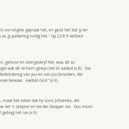
SG oor engele gepraat het, en gesê het dat jy ter
fs as jy parkering nodig het.’ Op.22:8-9 verbied
, gehoor en neergeskryf het, was dit so
gel wat dit vir hom gewys het te aanbid (v.8). Die
dedienskneg van jou en van jou broeders, die
boek bewaar. Aanbid God.” (v.9).
e, maar het erken dat hy soos Johannes, die
aar net ‘n skepsel en nie die Skepper nie. Dus moes
 gebuig het nie (v.9).