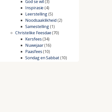
God se wil
(3)
Inspirasie
(4)
Leerstelling
(5)
Noodsaaklikheid
(2)
Samestelling
(1)
Christelike Feesdae
(70)
Kersfees
(34)
Nuwejaar
(16)
Paasfees
(10)
Sondag en Sabbat
(10)
Christelike lewe
(197)
Beproewings en siekte
(51)
Besluitneming
(6)
Dissipline
(10)
Geestelike Groei
(10)
Gehoorsaamheid
(6)
Geld
(21)