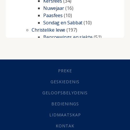
Kersfees
(34)
Nuwejaar
(16)
Paasfees
(10)
Sondag en Sabbat
(10)
Christelike lewe
(197)
Beproewings en siekte
(51)
Besluitneming
(6)
Dissipline
(10)
Geestelike Groei
(10)
Gehoorsaamheid
(6)
PREKE
Geld
(21)
Grys Areas
(4)
GESKIEDENIS
Hofsake
(2)
GELOOFSBELYDENIS
Lewensdoel
(3)
Selfondersoek
(1)
BEDIENINGS
Vervolging
(19)
LIDMAATSKAP
Werk
(22)
Eindtyd
(142)
KONTAK