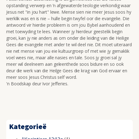
opstanding verwerp en ŉ afgewaterde teologie verkondig waar
Jesus net “in jou hart" lewe. Mense sien nie meer Jesus soos hy
werklik was en is nie – hulle begin twyfel oor die evangelie. Die
antwoord vir hierdie probleem is om jou Bybel aanhoudend en
met toewyding te lees. Wanneer jy hierdeur geestelik begin
groei, kan jy nie anders as om onder die leiding van die Heilige
Gees die evangelie met ander te wil deel nie. Dit moet uiteraard
nie net mense van jou eie kultuurgroep of met wie jy gemaklik
voel wees nie, maar alle nasies en tale. Soos jy groei sal jy
meer wil deelneem aan geleenthede soos bidure en so ook
deur die werk van die Heilge Gees die krag van God ervaar en
meer soos Jesus Christus self word.
'n Boodskap deur Ivor Jefferies.
Kategorieë