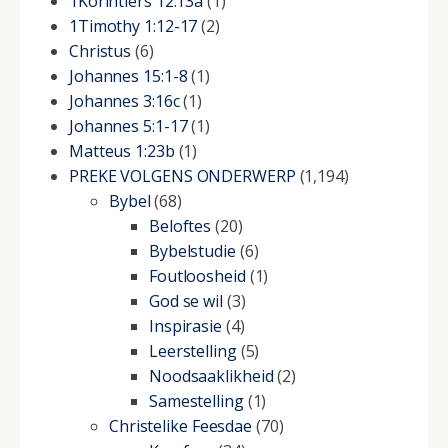
1Korintiers 12:13a
(1)
1Timothy 1:12-17
(2)
Christus
(6)
Johannes 15:1-8
(1)
Johannes 3:16c
(1)
Johannes 5:1-17
(1)
Matteus 1:23b
(1)
PREKE VOLGENS ONDERWERP
(1,194)
Bybel
(68)
Beloftes
(20)
Bybelstudie
(6)
Foutloosheid
(1)
God se wil
(3)
Inspirasie
(4)
Leerstelling
(5)
Noodsaaklikheid
(2)
Samestelling
(1)
Christelike Feesdae
(70)