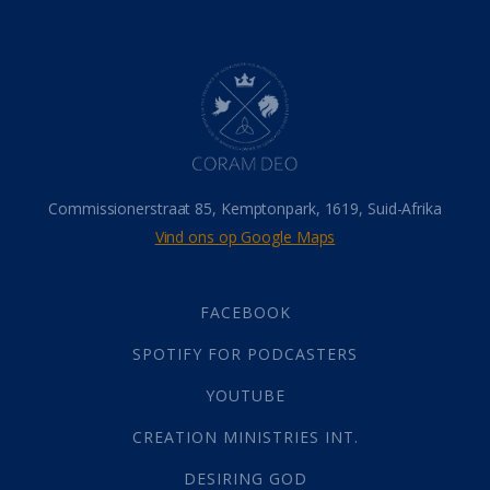
Belonings
(4)
Dood
(26)
Hel
(21)
Hemel
(31)
Israel
(14)
Millennium
(1)
Oordeelsdag
(19)
Verheerlikte liggaam
(3)
Commissionerstraat 85, Kemptonpark, 1619, Suid-Afrika
Wederkoms
(27)
Vind ons op Google Maps
Gebed
(87)
Dankbaarheid
(5)
Die Onse Vader
(12)
FACEBOOK
Vas
(2)
SPOTIFY FOR PODCASTERS
God
(392)
Afgode
(23)
YOUTUBE
Tien Plae
(5)
CREATION MINISTRIES INT.
Almag
(1)
Alomteenwoordig
(4)
DESIRING GOD