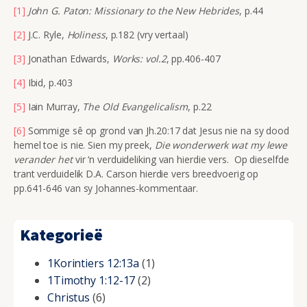
[1]
John G. Paton: Missionary to the New Hebrides
, p.44
[2]
J.C. Ryle,
Holiness
, p.182 (vry vertaal)
[3]
Jonathan Edwards,
Works: vol.2
, pp.406-407
[4]
Ibid, p.403
[5]
Iain Murray,
The Old Evangelicalism
, p.22
[6]
Sommige sê op grond van Jh.20:17 dat Jesus nie na sy dood
hemel toe is nie. Sien my preek,
Die wonderwerk wat my lewe
verander het
vir ‘n verduideliking van hierdie vers. Op dieselfde
trant verduidelik D.A. Carson hierdie vers breedvoerig op
pp.641-646 van sy Johannes-kommentaar.
Kategorieë
1Korintiers 12:13a
(1)
1Timothy 1:12-17
(2)
Christus
(6)