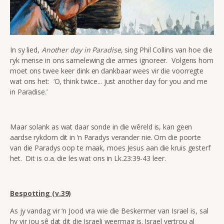
In sy lied,
Another day in Paradise
, sing Phil Collins van hoe die
ryk mense in ons samelewing die armes ignoreer. Volgens hom
moet ons twee keer dink en dankbaar wees vir die voorregte
wat ons het: ‘O, think twice... just another day for you and me
in Paradise.’
Maar solank as wat daar sonde in die wêreld is, kan geen
aardse rykdom dit in ‘n Paradys verander nie. Om die poorte
van die Paradys oop te maak, moes Jesus aan die kruis gesterf
het. Dit is o.a. die les wat ons in Lk.23:39-43 leer.
Bespotting (v.39)
As jy vandag vir ‘n Jood vra wie die Beskermer van Israel is, sal
hy vir jou sê dat dit die Israeli weermag is. Israel vertrou al