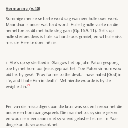
Vermaning (v.40)
Sommige mense se harte word sag wanneer hulle ouer word.
Maar daar is ander wat hard word. Hulle lig hulle vuiste na die
hemel toe as dit met hulle sleg gaan (Op.16:9, 11). Selfs op
hulle sterfbeddens is hulle so hard soos graniet, en wil hulle niks
met die Here te doen hê nie.
‘n Ateïs op sy sterfbed in Glasgow het op John Paton gespoeg
toe hy met hom oor Jesus gepraat het. Toe Paton vir hom wou
bid het hy gesê: ‘Pray for me to the devil... I have hated [God] in
life, and I hate Him in death!’ Met hierdie woorde is hy die
[1]
ewigheid in.
Een van die misdadigers aan die kruis was so, en hieroor het die
ander een hom aangespreek. Die man het tot sy sinne gekom
en wou nie meer saam met sy vriend gelaster het nie. ‘n Paar
dinge kon dit veroorsaak het.