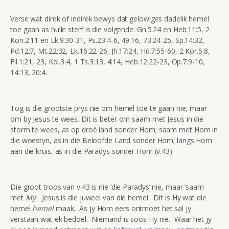
Verse wat direk of indirek bewys dat gelowiges dadelik hemel
toe gaan as hulle sterf is die volgende: Gn.5:24 en Heb.11:5, 2
Kon.2:11 en Lk.9:30-31, Ps.23:4-6, 49:16, 73:24-25, Sp.14:32,
Pd.12:7, Mt.22:32, Lk.16:22-26, Jh.17:24, Hd.7:55-60, 2 Kor.5:8,
Fil.1:21, 23, Kol.3:4, 1 Ts.3:13, 4:14, Heb.12:22-23, Op.7:9-10,
14:13, 20:4.
Tog is die grootste prys nie om hemel toe te gaan nie, maar
om by Jesus te wees. Dit is beter om saam met Jesus in die
storm te wees, as op droë land sonder Hom; saam met Hom in
die woestyn, as in die Beloofde Land sonder Hom; langs Hom
aan die kruis, as in die Paradys sonder Hom (v.43).
Die groot troos van v.43 is nie ‘die Paradys’ nie, maar ‘saam
met
My
’. Jesus is die juweel van die hemel. Dit is Hy wat die
hemel
hemel
maak. As jy Hom eers ontmoet het sal jy
verstaan wat ek bedoel. Niemand is soos Hy nie. Waar het jy