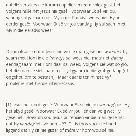
dat die vertalers die komma op die verkeerde plek gesit het.
Volgens hulle het Jesus nie gesê: ‘Voorwaar Ek sê vir jou,
vandag sal jy saam met My in die Paradys wees’ nie. Hy het
eerder gesê: ‘Voorwaar Ek sê vir jou vandag: Jy sal saam met
My in die Paradys wees.’
Die implikasie is dat Jesus nie vir die man gesê het
wanneer
hy
saam met Hom in die Paradys sal wees nie, maar net
dat
hy
eendag saam met Hom daar sal wees. Volgens dié wat so glo,
het die man se siel saam met sy liggaam in die graf geslaap (of
opgehou om te bestaan). Maar daar is ten minste vyf
probleme met hierdie interpretasie.
[1] Jesus het nooit gesê: ‘Voorwaar Ek sê vir jou
vandag’
nie. Hy
het altyd gesê: ‘Voorwaar Ek sê vir jou,’ en dan volg wat Hy
gesê het. Hoekom sou Jesus buitendien vir die man gesê het
dat Hy
vandag
iets vir hom sê? Dit is mos voor die hand
liggend dat Hy dit nie gister of môre vir hom wou sê nie.