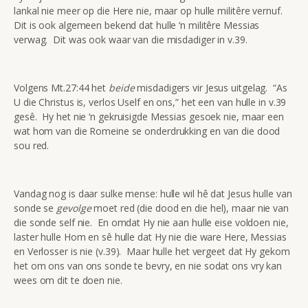
lankal nie meer op die Here nie, maar op hulle militêre vernuf.
Dit is ook algemeen bekend dat hulle ‘n militêre Messias
verwag. Dit was ook waar van die misdadiger in v.39.
Volgens Mt.27:44 het
beide
misdadigers vir Jesus uitgelag. “As
U die Christus is, verlos Uself en ons,” het een van hulle in v.39
gesê. Hy het nie ‘n gekruisigde Messias gesoek nie, maar een
wat hom van die Romeine se onderdrukking en van die dood
sou red.
Vandag nog is daar sulke mense: hulle wil hê dat Jesus hulle van
sonde se
gevolge
moet red (die dood en die hel), maar nie van
die sonde self nie. En omdat Hy nie aan hulle eise voldoen nie,
laster hulle Hom en sê hulle dat Hy nie die ware Here, Messias
en Verlosser is nie (v.39). Maar hulle het vergeet dat Hy gekom
het om ons van ons sonde te bevry, en nie sodat ons vry kan
wees om dit te doen nie.