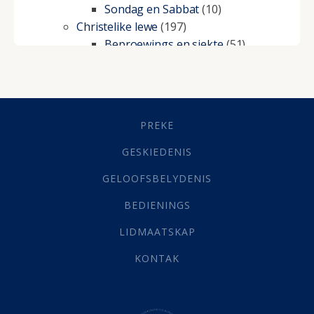
Sondag en Sabbat
(10)
Christelike lewe
(197)
Beproewings en siekte
(51)
Besluitneming
(6)
Dissipline
(10)
Geestelike Groei
(10)
Gehoorsaamheid
(6)
PREKE
Geld
(21)
Grys Areas
(4)
GESKIEDENIS
Hofsake
(2)
GELOOFSBELYDENIS
Lewensdoel
(3)
Selfondersoek
(1)
BEDIENINGS
Vervolging
(19)
LIDMAATSKAP
Werk
(22)
Eindtyd
(142)
KONTAK
Belonings
(4)
Dood
(26)
Hel
(21)