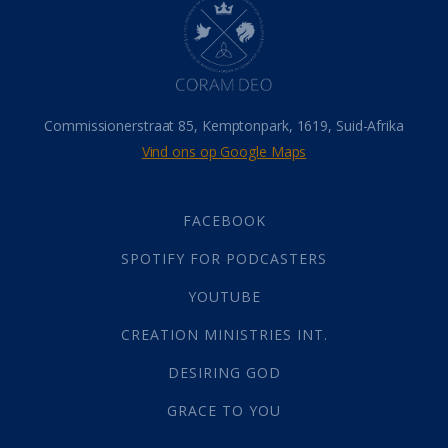
Hemel
(31)
Israel
(14)
Millennium
(1)
Oordeelsdag
(19)
Verheerlikte liggaam
(3)
Commissionerstraat 85, Kemptonpark, 1619, Suid-Afrika
Wederkoms
(27)
Vind ons op Google Maps
Gebed
(87)
Dankbaarheid
(5)
Die Onse Vader
(12)
FACEBOOK
Vas
(2)
SPOTIFY FOR PODCASTERS
God
(392)
Afgode
(23)
YOUTUBE
Tien Plae
(5)
CREATION MINISTRIES INT.
Almag
(1)
Alomteenwoordig
(4)
DESIRING GOD
Liefde
(1)
GRACE TO YOU
Alwetendheid
(1)
Christus
(202)