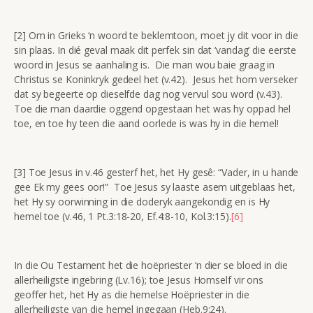
[2] Om in Grieks ‘n woord te beklemtoon, moet jy dit voor in die
sin plaas. In dié geval maak dit perfek sin dat ‘vandag’ die eerste
woord in Jesus se aanhaling is. Die man wou baie graag in
Christus se Koninkryk gedeel het (v.42). Jesus het hom verseker
dat sy begeerte op dieselfde dag nog vervul sou word (v.43).
Toe die man daardie oggend opgestaan het was hy oppad hel
toe, en toe hy teen die aand oorlede is was hy in die hemel!
[3] Toe Jesus in v.46 gesterf het, het Hy gesê: “Vader, in u hande
gee Ek my gees oor!” Toe Jesus sy laaste asem uitgeblaas het,
het Hy sy oorwinning in die doderyk aangekondig en is Hy
hemel toe (v.46, 1 Pt.3:18-20, Ef.4:8-10, Kol.3:15).
[6]
In die Ou Testament het die hoëpriester ‘n dier se bloed in die
allerheiligste ingebring (Lv.16); toe Jesus Homself vir ons
geoffer het, het Hy as die hemelse Hoëpriester in die
allerheiligste van die hemel ingegaan (Heb.9:24).