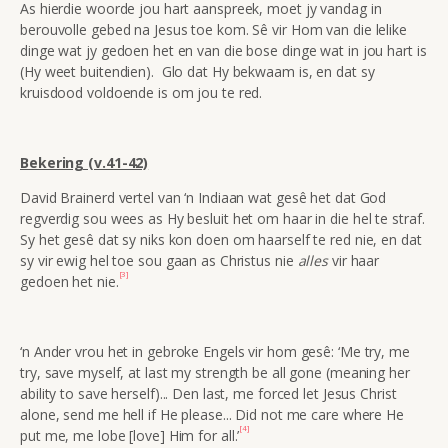
As hierdie woorde jou hart aanspreek, moet jy vandag in
berouvolle gebed na Jesus toe kom. Sê vir Hom van die lelike
dinge wat jy gedoen het en van die bose dinge wat in jou hart is
(Hy weet buitendien). Glo dat Hy bekwaam is, en dat sy
kruisdood voldoende is om jou te red.
Bekering (v.41-42)
David Brainerd vertel van ‘n Indiaan wat gesê het dat God
regverdig sou wees as Hy besluit het om haar in die hel te straf.
Sy het gesê dat sy niks kon doen om haarself te red nie, en dat
sy vir ewig hel toe sou gaan as Christus nie
alles
vir haar
[3]
gedoen het nie.
‘n Ander vrou het in gebroke Engels vir hom gesê: ‘Me try, me
try, save myself, at last my strength be all gone (meaning her
ability to save herself)... Den last, me forced let Jesus Christ
alone, send me hell if He please... Did not me care where He
[4]
put me, me lobe [love] Him for all.’