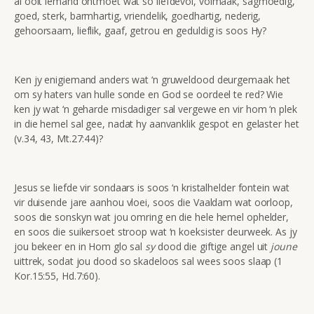
al ooit iemand ontmoet wat so liefdevol, volmaak, sagmoedig,
goed, sterk, barmhartig, vriendelik, goedhartig, nederig,
gehoorsaam, lieflik, gaaf, getrou en geduldig is soos Hy?
Ken jy enigiemand anders wat ‘n gruweldood deurgemaak het
om sy haters van hulle sonde en God se oordeel te red? Wie
ken jy wat ‘n geharde misdadiger sal vergewe en vir hom ‘n plek
in die hemel sal gee, nadat hy aanvanklik gespot en gelaster het
(v.34, 43, Mt.27:44)?
Jesus se liefde vir sondaars is soos ‘n kristalhelder fontein wat
vir duisende jare aanhou vloei, soos die Vaaldam wat oorloop,
soos die sonskyn wat jou omring en die hele hemel ophelder,
en soos die suikersoet stroop wat ‘n koeksister deurweek. As jy
jou bekeer en in Hom glo sal
sy
dood die giftige angel uit
joune
uittrek, sodat jou dood so skadeloos sal wees soos slaap (1
Kor.15:55, Hd.7:60).