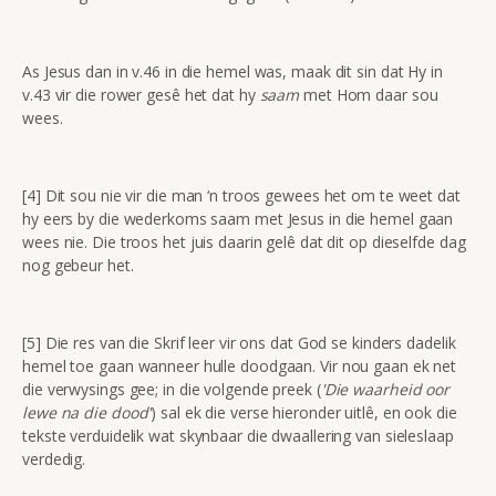
As Jesus dan in v.46 in die hemel was, maak dit sin dat Hy in
v.43 vir die rower gesê het dat hy
saam
met Hom daar sou
wees.
[4] Dit sou nie vir die man ‘n troos gewees het om te weet dat
hy eers by die wederkoms saam met Jesus in die hemel gaan
wees nie. Die troos het juis daarin gelê dat dit op dieselfde dag
nog gebeur het.
[5] Die res van die Skrif leer vir ons dat God se kinders dadelik
hemel toe gaan wanneer hulle doodgaan. Vir nou gaan ek net
die verwysings gee; in die volgende preek (
'Die waarheid oor
lewe na die dood'
) sal ek die verse hieronder uitlê, en ook die
tekste verduidelik wat skynbaar die dwaallering van sieleslaap
verdedig.