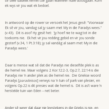
se siele dadelik hemel toe gaan wanneer hulle doodgaan. Kom
ek wys vir jou wat ek bedoel.
In antwoord op die rower se versoek het Jesus gesê: “Voorwaar
Ek sê vir jou, vandag sal jy saam met My in die Paradys wees.”
(v.43). Dit is asof Hy gesê het: ‘Jy hoef nie te wag tot in die
toekoms nie. Ek het vir jou redding gebid en vir jou sonde
gesterf (v.34, 1 Pt.3:18); jy sal vandág al saam met My in die
Paradys wees.’
Daar is mense wat sê dat die Paradys nie dieselfde plek is as
die hemel nie. Maar volgens 2 Kor.12:2-3, Op.2:7, 22:14 is die
Paradys nie ‘n ander plek as die hemel nie. Die Griekse woord
Paradys [
paradeisos
] verwys na ‘n tuin of park van plesier, en
volgens Op.22 is dit presies wat die hemel is. Dit is as’t ware ‘n
herstelde tuin van Eden – net beter.
Ander sê weer dat daar nie leestekens in die Grieks is nie, en