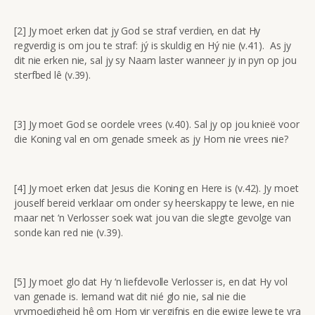
[2] Jy moet erken dat jy God se straf verdien, en dat Hy
regverdig is om jou te straf: jý is skuldig en Hý nie (v.41). As jy
dit nie erken nie, sal jy sy Naam laster wanneer jy in pyn op jou
sterfbed lê (v.39).
[3] Jy moet God se oordele vrees (v.40). Sal jy op jou knieë voor
die Koning val en om genade smeek as jy Hom nie vrees nie?
[4] Jy moet erken dat Jesus die Koning en Here is (v.42). Jy moet
jouself bereid verklaar om onder sy heerskappy te lewe, en nie
maar net ‘n Verlosser soek wat jou van die slegte gevolge van
sonde kan red nie (v.39).
[5] Jy moet glo dat Hy ‘n liefdevolle Verlosser is, en dat Hy vol
van genade is. Iemand wat dit nié glo nie, sal nie die
vrymoedigheid hê om Hom vir vergifnis en die ewige lewe te vra