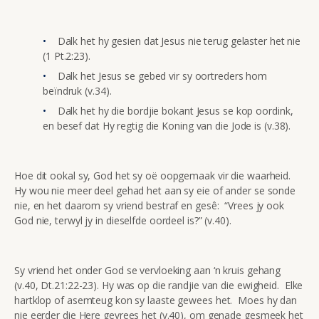
Dalk het hy gesien dat Jesus nie terug gelaster het nie
(1 Pt.2:23).
Dalk het Jesus se gebed vir sy oortreders hom
beïndruk (v.34).
Dalk het hy die bordjie bokant Jesus se kop oordink,
en besef dat Hy regtig die Koning van die Jode is (v.38).
Hoe dit ookal sy, God het sy oë oopgemaak vir die waarheid.
Hy wou nie meer deel gehad het aan sy eie of ander se sonde
nie, en het daarom sy vriend bestraf en gesê: “Vrees jy ook
God nie, terwyl jy in dieselfde oordeel is?” (v.40).
Sy vriend het onder God se vervloeking aan ‘n kruis gehang
(v.40, Dt.21:22-23). Hy was op die randjie van die ewigheid. Elke
hartklop of asemteug kon sy laaste gewees het. Moes hy dan
nie eerder die Here gevrees het (v.40), om genade gesmeek het