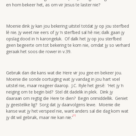
en hom bekeer het, as om vir Jesus te laster nie?
Moenie dink jy kan jou bekering uitstel totdat jy op jou sterfbed
lê nie. Jy weet nie eers of jy ‘n sterfbed sal hê nie; dalk gaan jy
opslag dood in ‘n karongeluk. Of dalk het jy op jou sterfbed
geen begeerte om tot bekering te kom nie, omdat jy so verhard
geraak het soos die rower in v.39.
Gebruik dan die kans wat die Here vir jou gee en bekeer jou.
Moenie die sonde oortuiging wat jy vandag in jou hart voel
uitstel nie, maar reageer daarop. J.C. Ryle het gesê: ‘Het jy ‘n
neiging om te begin bid? Stel dit dadelik in plek. Dink jy
daaraan om regtig die Here te dien? Begin onmiddellik. Geniet
jy geestelike lig? Sorg dat jy daarvolgens lewe. Moenie die
kanse wat jy het verspeel nie, want anders sal die dag kom wat
[2]
jy dit wil gebruik, maar nie kan nie.’