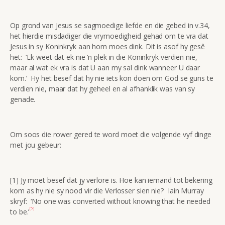
Op grond van Jesus se sagmoedige liefde en die gebed in v.34,
het hierdie misdadiger die vrymoedigheid gehad om te vra dat
Jesus in sy Koninkryk aan hom moes dink. Dit is asof hy gesê
het: ‘Ek weet dat ek nie ‘n plek in die Koninkryk verdien nie,
maar al wat ek vra is dat U aan my sal dink wanneer U daar
kom.’ Hy het besef dat hy nie iets kon doen om God se guns te
verdien nie, maar dat hy geheel en al afhanklik was van sy
genade.
Om soos die rower gered te word moet die volgende vyf dinge
met jou gebeur:
[1] Jy moet besef dat jy verlore is. Hoe kan iemand tot bekering
kom as hy nie sy nood vir die Verlosser sien nie? Iain Murray
skryf: ‘No one was converted without knowing that he needed
[5]
to be.’