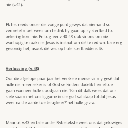
nie (v.42).
Ek het reeds onder die vorige punt gewys dat niemand so
vermetel moet wees om te dink hy gaan op sy sterfbed tot
bekering kom nie. En tog leer v.40-43 ook vir ons om nie
wanhopig te raak nie; Jesus is instaat om dié te red wat baie erg
gesondig het, asook dié wat op hulle sterfbeddens lê.
Verlossing (v.43)
Oor die afgelope paar jaar het verskeie mense vir my gesê dat
hulle nie meer seker is of God se kinders dadelik hemel toe
gaan wanneer hulle doodgaan nie. ‘Kan dit dalk wees dat ons
siele saam met ons liggame in die graf sal slaap totdat Jesus
weer na die aarde toe terugkeer?’ het hulle gevra.
Maar uit v.43 en talle ander Bybeltekste weet ons dat gelowiges