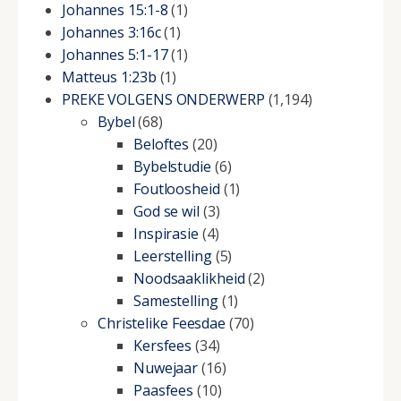
Johannes 15:1-8
(1)
Johannes 3:16c
(1)
Johannes 5:1-17
(1)
Matteus 1:23b
(1)
PREKE VOLGENS ONDERWERP
(1,194)
Bybel
(68)
Beloftes
(20)
Bybelstudie
(6)
Foutloosheid
(1)
God se wil
(3)
Inspirasie
(4)
Leerstelling
(5)
Noodsaaklikheid
(2)
Samestelling
(1)
Christelike Feesdae
(70)
Kersfees
(34)
Nuwejaar
(16)
Paasfees
(10)