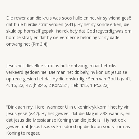
Die rower aan die kruis was soos hulle en het vir sy vriend gesê
dat hulle hierdie straf verdien (v.41). Hy het sy sonde erken, die
skuld op homself gepak, indirek bely dat God regverdig was om
hom te straf, en dat hy die verdiende beloning vir sy dade
ontvang het (Rm.3:4).
Jesus het dieselfde straf as hulle ontvang, maar het niks
verkeerd gedoen nie. Die man het dit bely; hy kon uit Jesus se
optrede gesien het dat Hy die onskuldige Seun van God is (v.41,
4, 15, 22, 47, Jh.8:46, 2 Kor.5:21, Heb.4:15, 1 Pt.2:22).
“Dink aan my, Here, wanneer U in u koninkryk kom,” het hy vir
Jesus gesê (v.42). Hy het geweet dat die klag in v.38 waar is, en
dat Jesus die Messiaanse Koning van die Jode is. Hy het ook
geweet dat Jesus t.s.v. sy kruisdood op die troon sou sit om as
Koning te regeer.