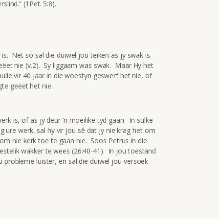
lind.” (1Pet. 5:8).
is. Net so sal die duiwel jou teiken as jy swak is.
geëet nie (v.2). Sy liggaam was swak. Maar Hy het
ulle vir 40 jaar in die woestyn geswerf het nie, of
te geëet het nie.
rk is, of as jy deur ‘n moeilike tyd gaan. In sulke
ng ure werk, sal hy vir jou sê dat jy nie krag het om
sê om nie kerk toe te gaan nie. Soos Petrus in die
estelik wakker te wees (26:40-41). In jou toestand
 probleme luister, en sal die duiwel jou versoek