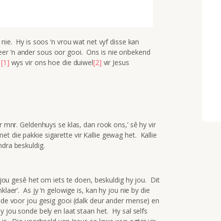
 nie. Hy is soos ‘n vrou wat net vyf disse kan
er ‘n ander sous oor gooi. Ons is nie onbekend
1
[1]
wys vir ons hoe die duiwel
[2]
vir Jesus
r mnr. Geldenhuys se klas, dan rook ons,’ sê hy vir
 die pakkie sigarette vir Kallie gewag het. Kallie
ndra beskuldig.
r jou gesê het om iets te doen, beskuldig hy jou. Dit
laer’. As jy ‘n gelowige is, kan hy jou nie by die
lede voor jou gesig gooi (dalk deur ander mense) en
y jou sonde bely en laat staan het. Hy sal selfs