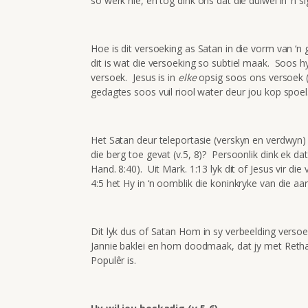
so werk nie, en tog dink ons dat die duiwel in ‘n 
Hoe is dit versoeking as Satan in die vorm van ‘n 
dit is wat die versoeking so subtiel maak. Soos h
versoek. Jesus is in
elke
opsig soos ons versoek (
gedagtes soos vuil riool water deur jou kop spoel
Het Satan deur teleportasie (verskyn en verdwyn) 
die berg toe gevat (v.5, 8)? Persoonlik dink ek da
Hand. 8:40). Uit Mark. 1:13 lyk dit of Jesus vir di
4:5 het Hy in ‘n oomblik die koninkryke van die aa
Dit lyk dus of Satan Hom in sy verbeelding verso
Jannie baklei en hom doodmaak, dat jy met Retha 
Populêr is.