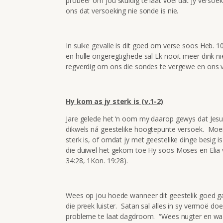
probeer om jou skuldig te laat voel dat jy versoek
ons dat versoeking nie sonde is nie.
In sulke gevalle is dit goed om verse soos Heb. 1
en hulle ongeregtighede sal Ek nooit meer dink nie
regverdig om ons die sondes te vergewe en ons van
Hy kom as jy sterk is (v.1-2)
Jare gelede het ‘n oom my daarop gewys dat Jesus
dikwels ná geestelike hoogtepunte versoek. Moenie
sterk is, of omdat jy met geestelike dinge besig i
die duiwel het gekom toe Hy soos Moses en Elia vir
34:28, 1Kon. 19:28).
Wees op jou hoede wanneer dit geestelik goed gaan
die preek luister. Satan sal alles in sy vermoë 
probleme te laat dagdroom. “Wees nugter en waak