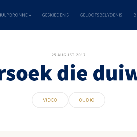
HULPBRONNE
GESKIEDENIS
GELOOFSBELYDENIS
B
25 AUGUST 2017
rsoek die duiw
VIDEO
OUDIO