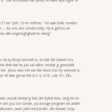
 is. Die voorbeeld van Jesus se lewe wys egter vir
0:17 en 1Joh. 1:9 te onthou: “en aan hulle sondes
... ...As ons ons sondes bely, Hy is getrou en
 alle ongeregtigheid te reinig.”
 ná sy doop versoek is, en dat die duiwel ons
 dink dat hy jou sal uitlos omdat jy geestelik
s nie. Jesus was vol van die Gees toe Hy versoek is;
 40 dae gevas het (v.1-2, 3:16, Luk. 4:1, Eks.
, asook terwyl jy bid, die Bybel lees, sing en na
doen om jou oor sonde, jou besige program en ander
saam, want julle teëstander, die duiwel, loop