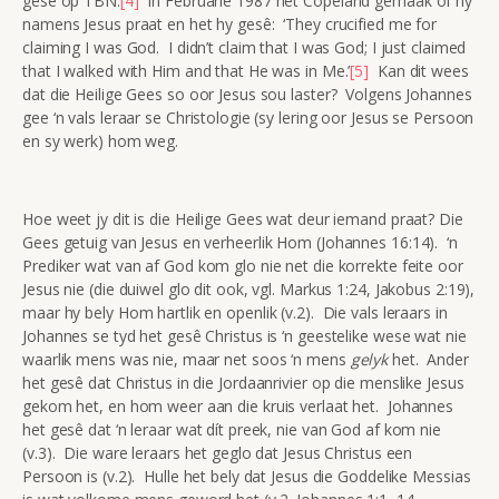
gesê op TBN.
[4]
In Februarie 1987 het Copeland gemaak of hy
namens Jesus praat en het hy gesê: ‘They crucified me for
claiming I was God. I didn’t claim that I was God; I just claimed
that I walked with Him and that He was in Me.’
[5]
Kan dit wees
dat die Heilige Gees so oor Jesus sou laster? Volgens Johannes
gee ‘n vals leraar se Christologie (sy lering oor Jesus se Persoon
en sy werk) hom weg.
Hoe weet jy dit is die Heilige Gees wat deur iemand praat? Die
Gees getuig van Jesus en verheerlik Hom (Johannes 16:14). ‘n
Prediker wat van af God kom glo nie net die korrekte feite oor
Jesus nie (die duiwel glo dit ook, vgl. Markus 1:24, Jakobus 2:19),
maar hy bely Hom hartlik en openlik (v.2). Die vals leraars in
Johannes se tyd het gesê Christus is ‘n geestelike wese wat nie
waarlik mens was nie, maar net soos ‘n mens
gelyk
het. Ander
het gesê dat Christus in die Jordaanrivier op die menslike Jesus
gekom het, en hom weer aan die kruis verlaat het. Johannes
het gesê dat ‘n leraar wat dít preek, nie van God af kom nie
(v.3). Die ware leraars het geglo dat Jesus Christus een
Persoon is (v.2). Hulle het bely dat Jesus die Goddelike Messias