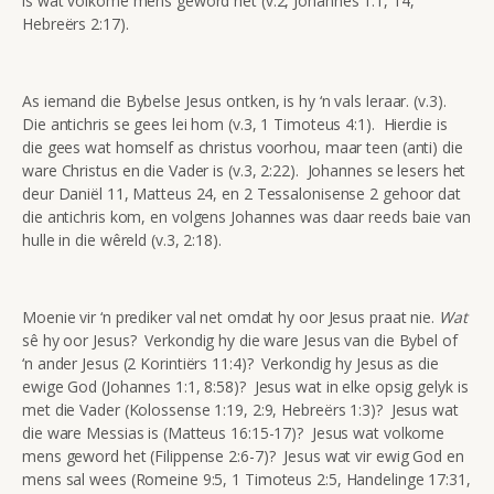
is wat volkome mens geword het (v.2, Johannes 1:1, 14,
Hebreërs 2:17).
As iemand die Bybelse Jesus ontken, is hy ‘n vals leraar. (v.3).
Die antichris se gees lei hom (v.3, 1 Timoteus 4:1). Hierdie is
die gees wat homself as christus voorhou, maar teen (anti) die
ware Christus en die Vader is (v.3, 2:22). Johannes se lesers het
deur Daniël 11, Matteus 24, en 2 Tessalonisense 2 gehoor dat
die antichris kom, en volgens Johannes was daar reeds baie van
hulle in die wêreld (v.3, 2:18).
Moenie vir ‘n prediker val net omdat hy oor Jesus praat nie.
Wat
sê hy oor Jesus? Verkondig hy die ware Jesus van die Bybel of
‘n ander Jesus (2 Korintiërs 11:4)? Verkondig hy Jesus as die
ewige God (Johannes 1:1, 8:58)? Jesus wat in elke opsig gelyk is
met die Vader (Kolossense 1:19, 2:9, Hebreërs 1:3)? Jesus wat
die ware Messias is (Matteus 16:15-17)? Jesus wat volkome
mens geword het (Filippense 2:6-7)? Jesus wat vir ewig God en
mens sal wees (Romeine 9:5, 1 Timoteus 2:5, Handelinge 17:31,