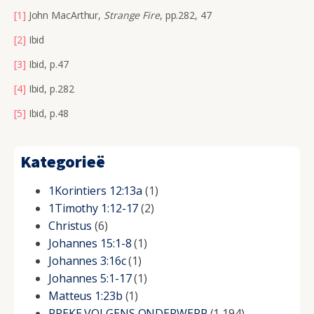
[1]
John MacArthur,
Strange Fire
, pp.282, 47
[2]
Ibid
[3]
Ibid, p.47
[4]
Ibid, p.282
[5]
Ibid, p.48
Kategorieë
1Korintiers 12:13a
(1)
1Timothy 1:12-17
(2)
Christus
(6)
Johannes 15:1-8
(1)
Johannes 3:16c
(1)
Johannes 5:1-17
(1)
Matteus 1:23b
(1)
PREKE VOLGENS ONDERWERP
(1,194)