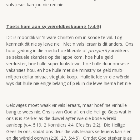
vals Jesus kan jou nie red nie.
Toets hom aan sy wêreldbeskouing (v.4-5)
Dit is moontlik vir ‘n ware Christen om in sonde te val. Tog
kenmerk dit nie sy lewe nie. Met ‘n vals leraar is dit anders. Ons
hoor gedurig in die media hoe liberale of
prosperity
predikers
se seksuele skandes op die lappe kom, hoe hulle geld
verduister, hoe hulle super luuks lewe, hoe hulle duur oorsese
vakansies hou, en hoe hulle met die ‘ministry’ se geld multi-
miljoen dollar privaat vliegtuie koop. Hulle liefde vir die wêreld
wys dat hulle nie enige belang of plek in die lewe hierna het nie.
Gelowiges moet waak vir vals leraars, maar hoef nie vir hulle
bang te wees nie. Ons is van God af, en die Heilige Gees wat in
ons is is sterker as die duiwel agter wie die bose wêreld
aanloop (v.4, 5:19, 2 Korintiërs 4:4, Efesiërs 2:2). Die Heilige
Gees lei ons, sodat ons deur die vals leraars se leuens kan sien
en die wêreld oorwin (2:20, 27, 5:4-5). Omdat God sterker is as