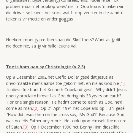
organisasies, Bybelvertalingskomitees, ens. Moenie sê: ‘Ek
probeer maar net oopkop wees’ nie. ‘n Oop kop is ‘n teiken vir
die duiwel se leuens net soos wat ‘n oop venster in die aand ‘n
teiken is vir motte en ander goggas.
Hoekom moet jy predikers aan die Skrif toets? Want as jy dit
nie doen nie, sal jy vir hulle leuens val.
Toets hom aan sy Christologie (v.2-3)
Op 8 Desember 2002 het Creflo Dollar gesê dat Jesus as
onvolmaakte mens aarde toe gekom het, en nie as God nie.
[1]
In dieselfde trant het Kenneth Copeland gesê: ‘Why didn’t Jesus
openly proclaim himself as God during his 33 years on earth?
For one single reason. He hadn’t come to earth as God, he’d
come as man.’
[2]
Op 21 April 1991 het Copeland op TBN gesê:
‘How did Jesus then on the cross say, ‘My God’? Because God
was not His Father any more. He took upon Himself the nature
of Satan.’
[3]
Op 1 Desember 1990 het Benny Hinn dieselfde