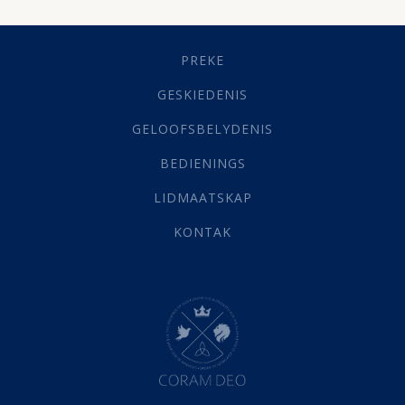
Dissipline
(10)
Geestelike Groei
(10)
Gehoorsaamheid
(6)
PREKE
Geld
(21)
Grys Areas
(4)
GESKIEDENIS
Hofsake
(2)
GELOOFSBELYDENIS
Lewensdoel
(3)
Selfondersoek
(1)
BEDIENINGS
Vervolging
(19)
LIDMAATSKAP
Werk
(22)
Eindtyd
(142)
KONTAK
Belonings
(4)
Dood
(26)
Hel
(21)
Hemel
(31)
Israel
(14)
Millennium
(1)
Oordeelsdag
(19)