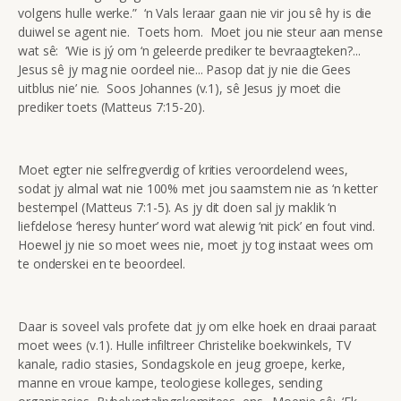
volgens hulle werke.” ‘n Vals leraar gaan nie vir jou sê hy is die
duiwel se agent nie. Toets hom. Moet jou nie steur aan mense
wat sê: ‘Wie is jý om ‘n geleerde prediker te bevraagteken?...
Jesus sê jy mag nie oordeel nie... Pasop dat jy nie die Gees
uitblus nie’ nie. Soos Johannes (v.1), sê Jesus jy moet die
prediker toets (Matteus 7:15-20).
Moet egter nie selfregverdig of krities veroordelend wees,
sodat jy almal wat nie 100% met jou saamstem nie as ‘n ketter
bestempel (Matteus 7:1-5). As jy dit doen sal jy maklik ‘n
liefdelose ‘heresy hunter’ word wat alewig ‘nit pick’ en fout vind.
Hoewel jy nie so moet wees nie, moet jy tog instaat wees om
te onderskei en te beoordeel.
Daar is soveel vals profete dat jy om elke hoek en draai paraat
moet wees (v.1). Hulle infiltreer Christelike boekwinkels, TV
kanale, radio stasies, Sondagskole en jeug groepe, kerke,
manne en vroue kampe, teologiese kolleges, sending