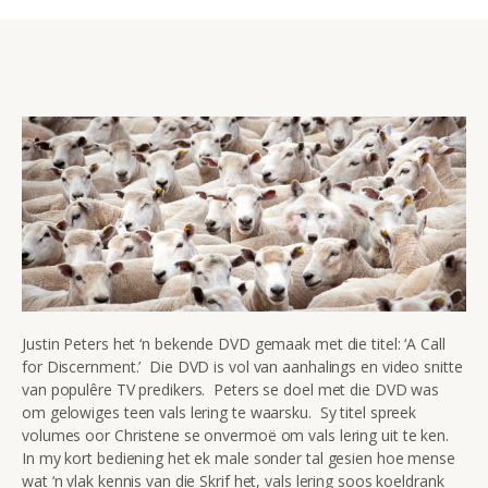
Justin Peters het ‘n bekende DVD gemaak met die titel: ‘A Call
for Discernment.’ Die DVD is vol van aanhalings en video snitte
van populêre TV predikers. Peters se doel met die DVD was
om gelowiges teen vals lering te waarsku. Sy titel spreek
volumes oor Christene se onvermoë om vals lering uit te ken.
In my kort bediening het ek male sonder tal gesien hoe mense
wat ‘n vlak kennis van die Skrif het, vals lering soos koeldrank