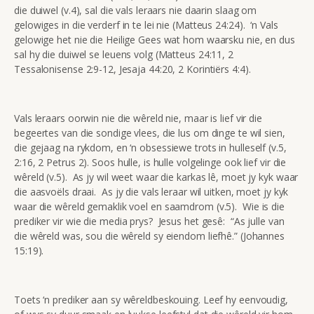
die duiwel (v.4), sal die vals leraars nie daarin slaag om
gelowiges in die verderf in te lei nie (Matteus 24:24). ‘n Vals
gelowige het nie die Heilige Gees wat hom waarsku nie, en dus
sal hy die duiwel se leuens volg (Matteus 24:11, 2
Tessalonisense 2:9-12, Jesaja 44:20, 2 Korintiërs 4:4).
Vals leraars oorwin nie die wêreld nie, maar is lief vir die
begeertes van die sondige vlees, die lus om dinge te wil sien,
die gejaag na rykdom, en ‘n obsessiewe trots in hulleself (v.5,
2:16, 2 Petrus 2). Soos hulle, is hulle volgelinge ook lief vir die
wêreld (v.5). As jy wil weet waar die karkas lê, moet jy kyk waar
die aasvoëls draai. As jy die vals leraar wil uitken, moet jy kyk
waar die wêreld gemaklik voel en saamdrom (v.5). Wie is die
prediker vir wie die media prys? Jesus het gesê: “As julle van
die wêreld was, sou die wêreld sy eiendom liefhê.” (Johannes
15:19).
Toets ‘n prediker aan sy wêreldbeskouing. Leef hy eenvoudig,