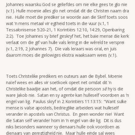
Johannes waarsku God se geliefdes om nie elke gees te glo nie
(v.1). Hulle moenie alles glo net omdat dit die Christen naam dra
nie. Hulle moet die prediker se woorde aan die Skrif toets soos
wat ‘n mens metaal vir egtheid toets in die vuur (v.1, 1
Tessalonisense 5:20-21, 1 Korintiërs 12:10, 14:29, Openbaring
2:2). Toe Johannes sy brief geskryf het, het baie mense die kerk
verlaat om die gif van hulle vals lering in die wêreld te versprei
(v.1, 2:19, 2 Johannes 7). Die vals leraars was oral, en juis
daarom moes die gelowiges ekstra waaksaam wees (v.1).
Toets Christelike predikers en outeurs aan die Bybel. Moenie
naïef wees en alles vir soetkoek opeet net omdat dit ‘n
Christelike baadjie aan het, of omdat die persoon
sê
hy is die
ware Jakob nie. Satan en sy agente kan hulleself voordoen as ‘n
engel van lig. Paulus skryf in 2 Korintiërs 11:13:15: “Want sulke
mense is valse apostels, bedrieglike arbeiders wat hulleself
verander in apostels van Christus. En geen wonder nie! Want
die Satan self verander hom in ‘n engel van die lig. Dit is dus
niks besonders wanneer sy dienaars hulle ook voordoen as
dienaars van geregtigheid nie. Maar hulle einde sal wees