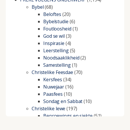
Bybel
(68)
Beloftes
(20)
Bybelstudie
(6)
Foutloosheid
(1)
God se wil
(3)
Inspirasie
(4)
Leerstelling
(5)
Noodsaaklikheid
(2)
Samestelling
(1)
Christelike Feesdae
(70)
Kersfees
(34)
Nuwejaar
(16)
Paasfees
(10)
Sondag en Sabbat
(10)
Christelike lewe
(197)
Beproewings en siekte
(51)
Besluitneming
(6)