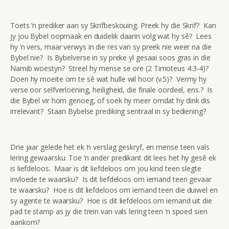
Toets ‘n prediker aan sy Skrifbeskouing. Preek hy die Skrif? Kan
jy jou Bybel oopmaak en duidelik daarin volg wat hy sê? Lees
hy ‘n vers, maar verwys in die res van sy preek nie weer na die
Bybel nie? Is Bybelverse in sy preke yl gesaai soos gras in die
Namib woestyn? Streel hy mense se ore (2 Timoteus 4:3-4)?
Doen hy moeite om te sê wat hulle wil hoor (v.5)? Vermy hy
verse oor selfverloëning, heiligheid, die finale oordeel, ens.? Is
die Bybel vir hom genoeg, of soek hy meer omdat hy dink dis
irrelevant? Staan Bybelse prediking sentraal in sy bediening?
Drie jaar gelede het ek ‘n verslag geskryf, en mense teen vals
lering gewaarsku. Toe ‘n ander predikant dit lees het hy gesê ek
is liefdeloos. Maar is dit liefdeloos om jou kind teen slegte
invloede te waarsku? Is dit liefdeloos om iemand teen gevaar
te waarsku? Hoe is dit liefdeloos om iemand teen die duiwel en
sy agente te waarsku? Hoe is dit liefdeloos om iemand uit die
pad te stamp as jy die trein van vals lering teen ‘n spoed sien
aankom?