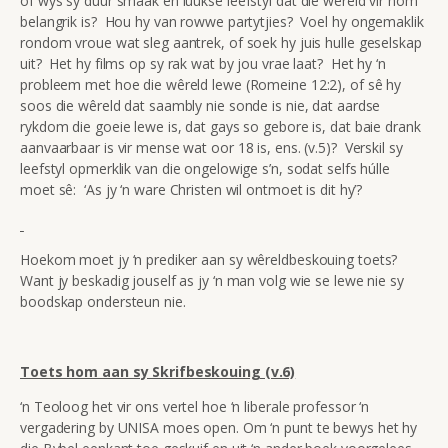
of wys sy duur smaak en luukse leefstyl dat die wêreld vir hom
belangrik is? Hou hy van rowwe partytjies? Voel hy ongemaklik
rondom vroue wat sleg aantrek, of soek hy juis hulle geselskap
uit? Het hy films op sy rak wat by jou vrae laat? Het hy ‘n
probleem met hoe die wêreld lewe (Romeine 12:2), of sê hy
soos die wêreld dat saambly nie sonde is nie, dat aardse
rykdom die goeie lewe is, dat gays so gebore is, dat baie drank
aanvaarbaar is vir mense wat oor 18 is, ens. (v.5)? Verskil sy
leefstyl opmerklik van die ongelowige s’n, sodat selfs húlle
moet sê: ‘As jy ‘n ware Christen wil ontmoet is dit hy’?
Hoekom moet jy ‘n prediker aan sy wêreldbeskouing toets?
Want jy beskadig jouself as jy ‘n man volg wie se lewe nie sy
boodskap ondersteun nie.
Toets hom aan sy Skrifbeskouing (v.6)
‘n Teoloog het vir ons vertel hoe ‘n liberale professor ‘n
vergadering by UNISA moes open. Om ‘n punt te bewys het hy