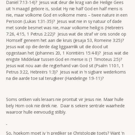
Daniël 7:13-14)? Jesus wat deur die krag van die Heilige Gees
uit ‘n maagd gebore is, sodat Hy nie half God en half mens is
nie, maar volkome God en volkome mens – twee nature in een
Persoon (Lukas 1:31-35)? Jesus wat nie in sy natuur of dade
met sonde besmet was nie, maar volkome heilig is (Hebreërs
7:26, 4:15, 1 Petrus 2:22)? Jesus wat die straf vir ons sonde op
Homself geneem het aan die kruis (Jesaja 53, Romeine 3:25)?
Jesus wat op die derde dag liggaamlik uit die dood uit
opgestaan het (Johannes 20, 1 Korintiërs 15:4-8)? Jesus wat die
enigste Middelaar tussen God en mense is (1 Timoteus 2:5)?
Jesus wat nou aan die regterhand van God sit (Psalm 110:1, 1
Petrus 3:22, Hebreërs 1:3)? Jesus wat in ‘n sigbare wederkoms
na die aarde toe sal terugkeer (Handelinge 1:9-11)?
Soms ontken vals leraars nie prontuit vir Jesus nie. Maar hulle
bely Hom ook nie direk nie. Daar is sekere sentrale waarhede
waaroor hulle eenvoudig stilbly.
So, hoekom moet jy ‘n prediker se Christologie toets? Want ‘n