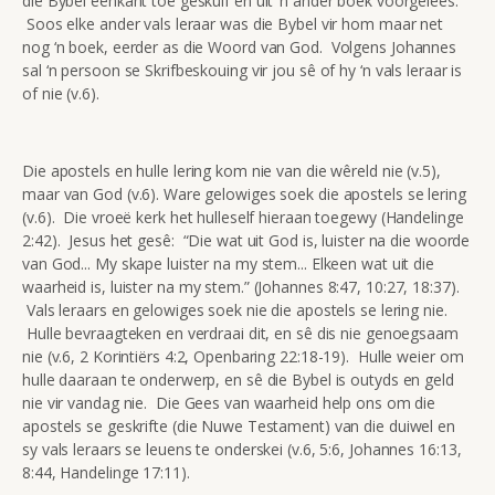
die Bybel eenkant toe geskuif en uit ‘n ander boek voorgelees.
Soos elke ander vals leraar was die Bybel vir hom maar net
nog ‘n boek, eerder as die Woord van God. Volgens Johannes
sal ‘n persoon se Skrifbeskouing vir jou sê of hy ‘n vals leraar is
of nie (v.6).
Die apostels en hulle lering kom nie van die wêreld nie (v.5),
maar van God (v.6). Ware gelowiges soek die apostels se lering
(v.6). Die vroeë kerk het hulleself hieraan toegewy (Handelinge
2:42). Jesus het gesê: “Die wat uit God is, luister na die woorde
van God... My skape luister na my stem... Elkeen wat uit die
waarheid is, luister na my stem.” (Johannes 8:47, 10:27, 18:37).
Vals leraars en gelowiges soek nie die apostels se lering nie.
Hulle bevraagteken en verdraai dit, en sê dis nie genoegsaam
nie (v.6, 2 Korintiërs 4:2, Openbaring 22:18-19). Hulle weier om
hulle daaraan te onderwerp, en sê die Bybel is outyds en geld
nie vir vandag nie. Die Gees van waarheid help ons om die
apostels se geskrifte (die Nuwe Testament) van die duiwel en
sy vals leraars se leuens te onderskei (v.6, 5:6, Johannes 16:13,
8:44, Handelinge 17:11).