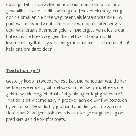
opslurp. Dit is skrikwekkend hoe baie mense nie besef hoe
gevaarlik dit is nie. Is dit toevallig dat Jesus direk na sy lering
oor die smal en die breë weg, teen vals leraars waarsku? Sy
punt was eenvoudig dat talle mense wat op die breë weg is
deur vals leraars daarheen gelei is. Die ergste van alles is dat
hulle dink die breë weg gaan hemel toe. Daarom is dit
lewensbelangrik dat jy vals lering moet uitken. 1 Johannes 4:1-6
help ons om dit te doen.
Toets hom (v.1)
Gestel jy koop ‘n tweedehandse kar. Die handelaar wat die kar
verkoop weier dat jy dit toetsbestuur, en sê jy moet eers die
geld in sy rekening inbetaal. Sal jy nie agterdogtig wees nie?
Net so is dit vreemd as jy ‘n prediker aan die Skrif wil toets, en
hy vir jou sê: ‘Hoe durf jy jou hand aan die gesalfde van die
Here slaan?’ Volgens Johannes is dit elke gelowige se plig om
predikers aan die Skrif te toets.