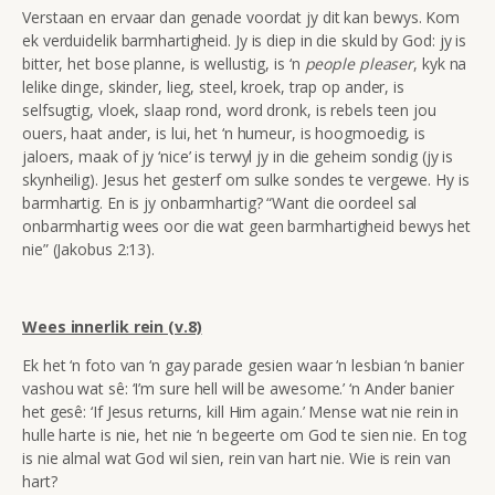
Verstaan en ervaar dan genade voordat jy dit kan bewys. Kom
ek verduidelik barmhartigheid. Jy is diep in die skuld by God: jy is
bitter, het bose planne, is wellustig, is ‘n
people pleaser
, kyk na
lelike dinge, skinder, lieg, steel, kroek, trap op ander, is
selfsugtig, vloek, slaap rond, word dronk, is rebels teen jou
ouers, haat ander, is lui, het ‘n humeur, is hoogmoedig, is
jaloers, maak of jy ‘nice’ is terwyl jy in die geheim sondig (jy is
skynheilig). Jesus het gesterf om sulke sondes te vergewe. Hy is
barmhartig. En is jy onbarmhartig? “Want die oordeel sal
onbarmhartig wees oor die wat geen barmhartigheid bewys het
nie” (Jakobus 2:13).
Wees innerlik rein (v.8)
Ek het ‘n foto van ‘n gay parade gesien waar ‘n lesbian ‘n banier
vashou wat sê: ‘I’m sure hell will be awesome.’ ‘n Ander banier
het gesê: ‘If Jesus returns, kill Him again.’ Mense wat nie rein in
hulle harte is nie, het nie ‘n begeerte om God te sien nie. En tog
is nie almal wat God wil sien, rein van hart nie. Wie is rein van
hart?