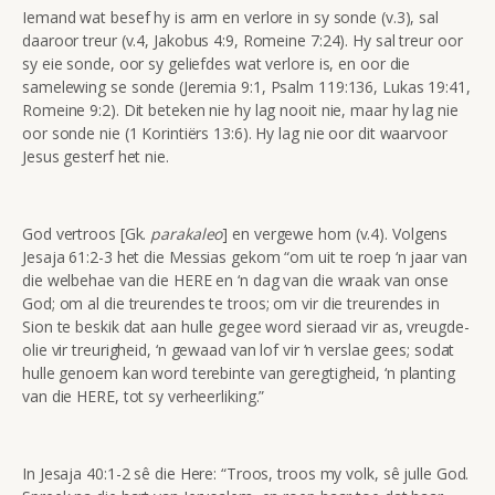
Iemand wat besef hy is arm en verlore in sy sonde (v.3), sal
daaroor treur (v.4, Jakobus 4:9, Romeine 7:24). Hy sal treur oor
sy eie sonde, oor sy geliefdes wat verlore is, en oor die
samelewing se sonde (Jeremia 9:1, Psalm 119:136, Lukas 19:41,
Romeine 9:2). Dit beteken nie hy lag nooit nie, maar hy lag nie
oor sonde nie (1 Korintiërs 13:6). Hy lag nie oor dit waarvoor
Jesus gesterf het nie.
God vertroos [Gk.
parakaleo
] en vergewe hom (v.4). Volgens
Jesaja 61:2-3 het die Messias gekom “om uit te roep ‘n jaar van
die welbehae van die HERE en ‘n dag van die wraak van onse
God; om al die treurendes te troos; om vir die treurendes in
Sion te beskik dat aan hulle gegee word sieraad vir as, vreugde-
olie vir treurigheid, ‘n gewaad van lof vir ‘n verslae gees; sodat
hulle genoem kan word terebinte van geregtigheid, ‘n planting
van die HERE, tot sy verheerliking.”
In Jesaja 40:1-2 sê die Here: “Troos, troos my volk, sê julle God.