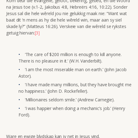
Kom deur die evangelie, geloof, bekering, gebed, en die Woord
na Jesus toe (v.1-2, Jakobus 4:8, Hebreërs 4:16, 10:22). Sonder
Jesus sal die hele wêreld jou nie gelukkig maak nie: “Want wat
baat dit ‘n mens as hy die hele wêreld win, maar aan sy siel
skade ly?” (Matteus 16:26). Verskeie van die wêreld se rykstes
getuig hiervan:
[3]
‘The care of $200 million is enough to kill anyone.
There is no pleasure in it.’ (W.H. Vanderbilt).
‘I am the most miserable man on earth.’ (John Jacob
Astor).
‘I have made many millions, but they have brought me
no happiness.’ (John D. Rockefeller).
‘Millionaires seldom smile.’ (Andrew Carnegie).
‘I was happier when doing a mechanic’s job.’ (Henry
Ford).
Ware en ewige blydskap kan jy net in Jesus vind.