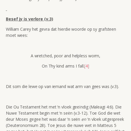
Besef jy is verlore (v.3)
William Carey het gevra dat hierdie woorde op sy grafsteen
moet wees:
A wretched, poor and helpless worm,
On Thy kind arms I fall.
[4]
Dit som die lewe op van iemand wat arm van gees was (v.3).
Die Ou Testament het met ‘n vloek geeïndig (Maleagi 4:6). Die
Nuwe Testament begin met ‘n seën (v.3-12). Toe God die wet
deur Moses gegee het was daar ‘n seën
en
‘n vloek uitgespreek
(Deuteronomium 28). Toe Jesus die nuwe wet in Matteus 5