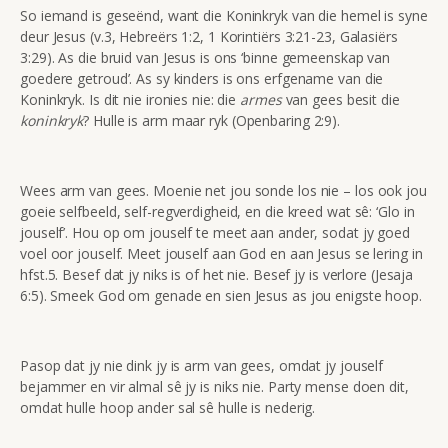
So iemand is geseënd, want die Koninkryk van die hemel is syne
deur Jesus (v.3, Hebreërs 1:2, 1 Korintiërs 3:21-23, Galasiërs
3:29). As die bruid van Jesus is ons ‘binne gemeenskap van
goedere getroud’. As sy kinders is ons erfgename van die
Koninkryk. Is dit nie ironies nie: die
armes
van gees besit die
koninkryk
? Hulle is arm maar ryk (Openbaring 2:9).
Wees arm van gees. Moenie net jou sonde los nie – los ook jou
goeie selfbeeld, self-regverdigheid, en die kreed wat sê: ‘Glo in
jouself’. Hou op om jouself te meet aan ander, sodat jy goed
voel oor jouself. Meet jouself aan God en aan Jesus se lering in
hfst.5. Besef dat jy niks is of het nie. Besef jy is verlore (Jesaja
6:5). Smeek God om genade en sien Jesus as jou enigste hoop.
Pasop dat jy nie dink jy is arm van gees, omdat jy jouself
bejammer en vir almal sê jy is niks nie. Party mense doen dit,
omdat hulle hoop ander sal sê hulle is nederig.