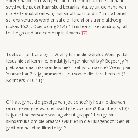
Spreek na die hart van Jerusalem, en roep haar toe dat haar
stryd verby is, dat haar skuld betaal is, dat sy uit die hand van
die HERE dubbel ontvang het vir al haar sondes.” In die hemel
sal ons vertroos word en sal die Here al ons trane afdroog
(Lukas 16:25, Openbaring 21:4). ‘Thus tears, like raindrops, fall
to the ground and come up in flowers.’
[7]
Toets of jou trane eg is. Voel jy tuis in die wêreld? Wens jy dat
Jesus nié sal kom nie, omdat jy langer hier wil bly? Begeer jy ‘n
plek waar daar niks sonde is nie? Haat jy jou sonde? Wens jy vir
‘n nuwe hart? Is jy jammer dat jou sonde die Here bedroef (2
Korintiërs 7:10-11)?
Of haat jy net die gevolge van jou sonde? Jy hou nie daarvan
om uitgevang te word en skuldig te voel nie (2 Korintiërs 7:10)?
Is jy die tipe persoon wat lag vir vuil grappe? Hou jy van
skindernuus om die braaivleisvuur en in die Huisgenoot? Geniet
jy dit om na lelike films te kyk?