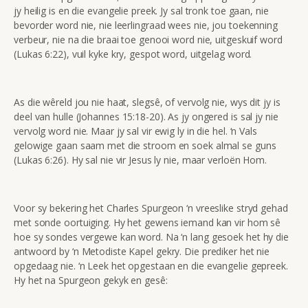
jy heilig is en die evangelie preek. Jy sal tronk toe gaan, nie
bevorder word nie, nie leerlingraad wees nie, jou toekenning
verbeur, nie na die braai toe genooi word nie, uitgeskuif word
(Lukas 6:22), vuil kyke kry, gespot word, uitgelag word.
As die wêreld jou nie haat, slegsê, of vervolg nie, wys dit jy is
deel van hulle (Johannes 15:18-20). As jy ongered is sal jy nie
vervolg word nie. Maar jy sal vir ewig ly in die hel. ‘n Vals
gelowige gaan saam met die stroom en soek almal se guns
(Lukas 6:26). Hy sal nie vir Jesus ly nie, maar verloën Hom.
Voor sy bekering het Charles Spurgeon ‘n vreeslike stryd gehad
met sonde oortuiging. Hy het gewens iemand kan vir hom sê
hoe sy sondes vergewe kan word. Na ‘n lang gesoek het hy die
antwoord by ‘n Metodiste Kapel gekry. Die prediker het nie
opgedaag nie. ‘n Leek het opgestaan en die evangelie gepreek.
Hy het na Spurgeon gekyk en gesê: