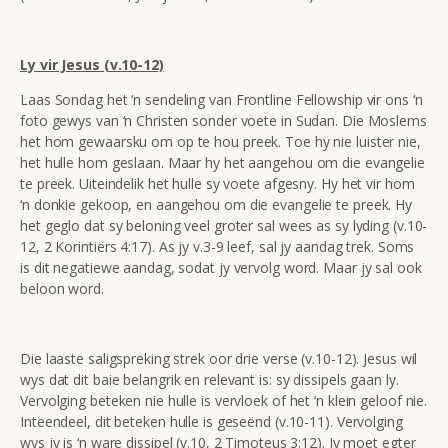
Ly vir Jesus (v.10-12)
Laas Sondag het ‘n sendeling van Frontline Fellowship vir ons ‘n
foto gewys van ‘n Christen sonder voete in Sudan. Die Moslems
het hom gewaarsku om op te hou preek. Toe hy nie luister nie,
het hulle hom geslaan. Maar hy het aangehou om die evangelie
te preek. Uiteindelik het hulle sy voete afgesny. Hy het vir hom
‘n donkie gekoop, en aangehou om die evangelie te preek. Hy
het geglo dat sy beloning veel groter sal wees as sy lyding (v.10-
12, 2 Korintiërs 4:17). As jy v.3-9 leef, sal jy aandag trek. Soms
is dit negatiewe aandag, sodat jy vervolg word. Maar jy sal ook
beloon word.
Die laaste saligspreking strek oor drie verse (v.10-12). Jesus wil
wys dat dit baie belangrik en relevant is: sy dissipels gaan ly.
Vervolging beteken nie hulle is vervloek of het ‘n klein geloof nie.
Inteendeel, dit beteken hulle is geseënd (v.10-11). Vervolging
wys jy is ‘n ware dissipel (v.10, 2 Timoteus 3:12). Jy moet egter