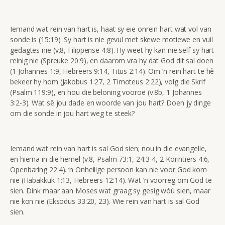
Iemand wat rein van hart is, haat sy eie onrein hart wat vol van
sonde is (15:19). Sy hart is nie gevul met skewe motiewe en vuil
gedagtes nie (v.8, Filippense 4:8). Hy weet hy kan nie self sy hart
reinig nie (Spreuke 20:9), en daarom vra hy dat God dit sal doen
(1 Johannes 1:9, Hebreërs 9:14, Titus 2:14). Om ‘n rein hart te hê
bekeer hy hom (Jakobus 1:27, 2 Timoteus 2:22), volg die Skrif
(Psalm 119:9), en hou die beloning vooroë (v.8b, 1 Johannes
3:2-3). Wat sê jou dade en woorde van jou hart? Doen jy dinge
om die sonde in jou hart weg te steek?
Iemand wat rein van hart is sal God sien; nou in die evangelie,
en hierna in die hemel (v.8, Psalm 73:1, 24:3-4, 2 Korintiërs 4:6,
Openbaring 22:4). ‘n Onheilige persoon kan nie voor God kom
nie (Habakkuk 1:13, Hebreërs 12:14). Wat ‘n voorreg om God te
sien. Dink maar aan Moses wat graag sy gesig wóú sien, maar
nie kon nie (Eksodus 33:20, 23). Wie rein van hart is sal God
sien.