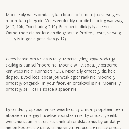
Moenie bly wees omdat jy kan brand, of omdat jou vervolgers
moord kan pleeg nie. Wees eerder bly oor die beloning wat wag
(v.12, 10b, Openbaring 2:10). En moenie dink jy ly alleen nie.
Onthou hoe die profete en die grootste Profeet, Jesus, vervolg
is – jy is in goeie geselskap (v.12).
Wees bereid om vir Jesus te ly. Moenie lyding
soek
, sodat jy
skuldig is aan selfmoord nie. Moenie wil ly, sodat jy beroemd
kan wees nie (1 Korintiërs 13:3). Moenie ly omdat jy die hele
dag jou Bybel lees, sodat jou werk agter raak nie. Moenie ly
omdat jy ongeskik, ‘in-your-face’, en ontaktvol is nie. Moenie ly
omdat jy sê: ‘I call a spade a spade’ nie.
Ly omdat jy opstaan vir die waarheid. Ly omdat jy opstaan teen
aborsie en nie gay huwelike voorstaan nie. Ly omdat jy eerlik
werk, nie saam met die res drink of rondslaap nie. Ly omdat jy
nie omkoopgeld vat nie, en nie vir vuil grappe lag nie. Ly omdat