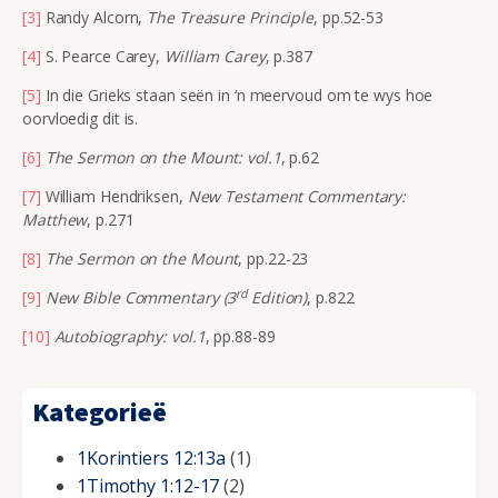
[3]
Randy Alcorn,
The Treasure Principle
, pp.52-53
[4]
S. Pearce Carey,
William Carey
, p.387
[5]
In die Grieks staan seën in ‘n meervoud om te wys hoe
oorvloedig dit is.
[6]
The Sermon on the Mount: vol.1
, p.62
[7]
William Hendriksen,
New Testament Commentary:
Matthew
, p.271
[8]
The Sermon on the Mount
, pp.22-23
rd
[9]
New Bible Commentary
(3
Edition)
, p.822
[10]
Autobiography: vol.1
, pp.88-89
Kategorieë
1Korintiers 12:13a
(1)
1Timothy 1:12-17
(2)