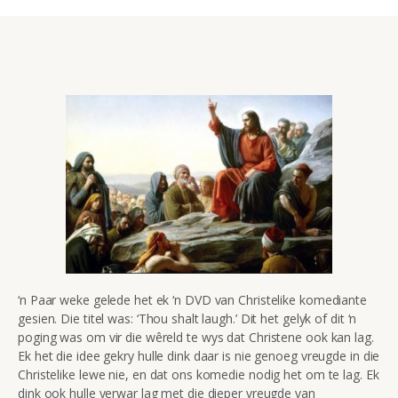
‘n Paar weke gelede het ek ‘n DVD van Christelike komediante
gesien. Die titel was: ‘Thou shalt laugh.’ Dit het gelyk of dit ‘n
poging was om vir die wêreld te wys dat Christene ook kan lag.
Ek het die idee gekry hulle dink daar is nie genoeg vreugde in die
Christelike lewe nie, en dat ons komedie nodig het om te lag. Ek
dink ook hulle verwar lag met die dieper vreugde van