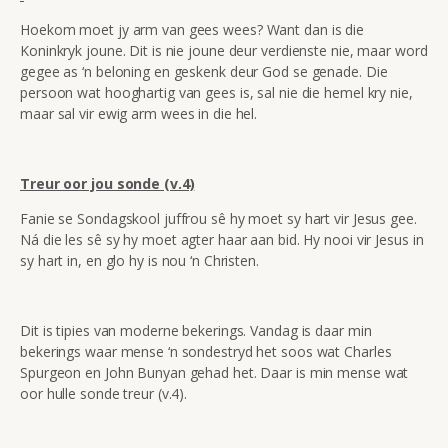
Hoekom moet jy arm van gees wees? Want dan is die
Koninkryk joune. Dit is nie joune deur verdienste nie, maar word
gegee as ‘n beloning en geskenk deur God se genade. Die
persoon wat hooghartig van gees is, sal nie die hemel kry nie,
maar sal vir ewig arm wees in die hel.
Treur oor jou sonde (v.4)
Fanie se Sondagskool juffrou sê hy moet sy hart vir Jesus gee.
Ná die les sê sy hy moet agter haar aan bid. Hy nooi vir Jesus in
sy hart in, en glo hy is nou ‘n Christen.
Dit is tipies van moderne bekerings. Vandag is daar min
bekerings waar mense ‘n sondestryd het soos wat Charles
Spurgeon en John Bunyan gehad het. Daar is min mense wat
oor hulle sonde treur (v.4).