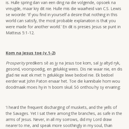
is. Hulle spring dan van een ding na die volgende, opsoek na
vreugde, maar kry dit nie. Hulle mis die waarheid van C.S. Lewis
se woorde: ‘If you find in yourself a desire that nothing in this
world can satisfy, the most probable explanation is that you
were made for another world.’ En dit is presies Jesus se punt in
Matteus 5:1-12.
Kom na Jesus toe (v.1-2)
Prosperity
predikers sê as jy na Jesus toe kom, sal jy altyd ryk,
gesond, voorspoedig, en gelukkig wees. Dis nie waar nie, en dis
glad nie wat ek met ‘n gelukkige lewe bedoel nie. Ek bedoel
eerder wat John Paton ervaar het. Toe die kannibale hom wou
doodmaak moes hy in ‘n boom skuil. Só onthou hy sy ervaring:
‘I heard the frequent discharging of muskets, and the yells of
the Savages. Yet I sat there among the branches, as safe in the
arms of Jesus. Never, in all my sorrows, did my Lord draw
nearer to me, and speak more soothingly in my soul, than