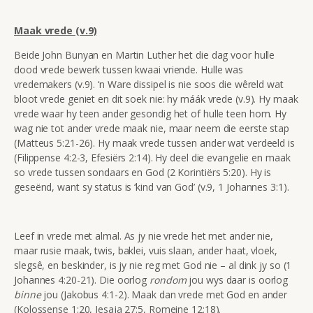
Maak vrede (v.9)
Beide John Bunyan en Martin Luther het die dag voor hulle
dood vrede bewerk tussen kwaai vriende. Hulle was
vredemakers (v.9). ‘n Ware dissipel is nie soos die wêreld wat
bloot vrede geniet en dit soek nie: hy máák vrede (v.9). Hy maak
vrede waar hy teen ander gesondig het of hulle teen hom. Hy
wag nie tot ander vrede maak nie, maar neem die eerste stap
(Matteus 5:21-26). Hy maak vrede tussen ander wat verdeeld is
(Filippense 4:2-3, Efesiërs 2:14). Hy deel die evangelie en maak
so vrede tussen sondaars en God (2 Korintiërs 5:20). Hy is
geseënd, want sy status is ‘kind van God’ (v.9, 1 Johannes 3:1).
Leef in vrede met almal. As jy nie vrede het met ander nie,
maar rusie maak, twis, baklei, vuis slaan, ander haat, vloek,
slegsê, en beskinder, is jy nie reg met God nie – al dink jy so (1
Johannes 4:20-21). Die oorlog
rondom
jou wys daar is oorlog
binne
jou (Jakobus 4:1-2). Maak dan vrede met God en ander
(Kolossense 1:20, Jesaja 27:5, Romeine 12:18).