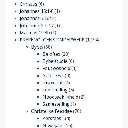
Christus
(6)
Johannes 15:1-8
(1)
Johannes 3:16c
(1)
Johannes 5:1-17
(1)
Matteus 1:23b
(1)
PREKE VOLGENS ONDERWERP
(1,194)
Bybel
(68)
Beloftes
(20)
Bybelstudie
(6)
Foutloosheid
(1)
God se wil
(3)
Inspirasie
(4)
Leerstelling
(5)
Noodsaaklikheid
(2)
Samestelling
(1)
Christelike Feesdae
(70)
Kersfees
(34)
Nuwejaar
(16)