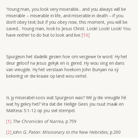
‘Young man, you look very miserable... and you always will be
miserable – miserable in life, and miserable in death – if you
don’t obey text; but if you obey now, this moment, you will be
saved... Young man, look to Jesus Christ. Look! Look! Look! You
have nothin’ to do but to look and live.’
[10]
Spurgeon het dadelik gesien hoe om vergewe te word. Hy het
deur geloof na Jesus gekyk en is gered. Hy wou sing en dans
van vreugde. Hy het verstaan hoekom John Bunyan na sý
bekering vir die kraaie op land wou vertel.
Is jy miserabel soos wat Spurgeon was? Wil jy die vreugde hê
wat hy gekry het? Vra dat die Heilige Gees jou nuut maak en
Matteus 5:1-12 op jou siel stempel.
[1]
The Chronicles of Narnia
, p.759
[2]
John G. Paton: Missionary to the New Hebrides
, p.200