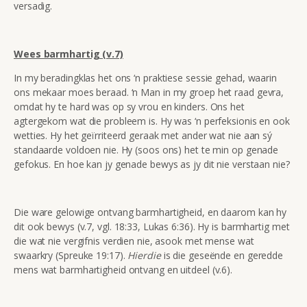
versadig.
Wees barmhartig (v.7)
In my beradingklas het ons ‘n praktiese sessie gehad, waarin
ons mekaar moes beraad. ‘n Man in my groep het raad gevra,
omdat hy te hard was op sy vrou en kinders. Ons het
agtergekom wat die probleem is. Hy was ‘n perfeksionis en ook
wetties. Hy het geïrriteerd geraak met ander wat nie aan sý
standaarde voldoen nie. Hy (soos ons) het te min op genade
gefokus. En hoe kan jy genade bewys as jy dit nie verstaan nie?
Die ware gelowige ontvang barmhartigheid, en daarom kan hy
dit ook bewys (v.7, vgl. 18:33, Lukas 6:36). Hy is barmhartig met
die wat nie vergifnis verdien nie, asook met mense wat
swaarkry (Spreuke 19:17).
Hierdie
is die geseënde en geredde
mens wat barmhartigheid ontvang en uitdeel (v.6).