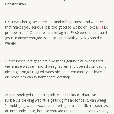
Christenskap.
C.S. Lewis het gesê: ‘there is a kind of happiness and wonder
that makes you serious. It is too good to waste on jokes.’
[1]
Ek
probeer nie sê Christene kan nie lag nie. Ek sê eerder dat daar in
Jesus ‘n dieper vreugde is as die oppervlakkige gelag van die
wêreld.
Blaise Pascal het gesê dat elke mens gelukkig wil wees; selfs
die mense wat selfmoord pleeg. So iemand doen dit omdat hy
nie langer ongelukkig wil wees nie, en neem dan sy eie lewe in
die hoop om van sy hartseer te ontsnap.
Mense soek geluk op baie plekke. En hul kry dit daar... vir ‘n
rukkie. As die ding wat hulle gelukkig maak sonde is, dan weeg
‘n skuldige gewete swaarder, en bring dit uiteindelik hartseer. As
dit nié sonde is nie, hou die vreugde op sodra die ervaring verby