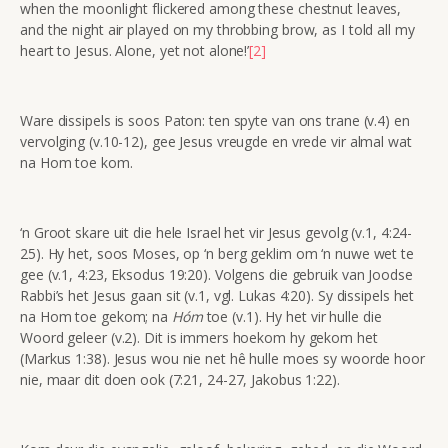
when the moonlight flickered among these chestnut leaves,
and the night air played on my throbbing brow, as I told all my
heart to Jesus. Alone, yet not alone!’
[2]
Ware dissipels is soos Paton: ten spyte van ons trane (v.4) en
vervolging (v.10-12), gee Jesus vreugde en vrede vir almal wat
na Hom toe kom.
‘n Groot skare uit die hele Israel het vir Jesus gevolg (v.1, 4:24-
25). Hy het, soos Moses, op ‘n berg geklim om ‘n nuwe wet te
gee (v.1, 4:23, Eksodus 19:20). Volgens die gebruik van Joodse
Rabbi’s het Jesus gaan sit (v.1, vgl. Lukas 4:20). Sy dissipels het
na Hom toe gekom; na
Hóm
toe (v.1). Hy het vir hulle die
Woord geleer (v.2). Dit is immers hoekom hy gekom het
(Markus 1:38). Jesus wou nie net hê hulle moes sy woorde hoor
nie, maar dit doen ook (7:21, 24-27, Jakobus 1:22).