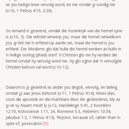
vir jou heilige lewe vervolg word, en nie omdat jy sondig nie
(v.10, 1 Petrus 4:15, 2:20).
So iemand is geseënd, omdat die Koninkryk van die hemel syne
is (v.10, 3). Die wêreld verwerp jou, maar die hemel verwelkom
jou. Jy het nie ‘n erfdeel op aarde nie, maar die hemel is jou
erfdeel. Die Moslems glo dat hulle die hemel verdien as hulle in
‘n heilige oorlog (Jihad) sterf. ‘n Christen glo nie hy verdien die
hemel omdat hy vervolg word nie. Hy glo egter dat ‘n vervolgde
Christen beloon sal word (v.10-12).
Daarom is jy geseënd as ander jou slegsê, vervolg, en belieg
omdat jy aan Jesus behoort (v.11, 1 Petrus 4:14). Wees dan,
soos die apostels en die martelare deur die geskiedenis, bly as
jy vir sy Naam moet ly (v.12, Handelinge 5:41, 2 Korintiërs
12:10, Kolossense 1:11, 24, Romeine 5:3, Hebreërs 10:34,
Jakobus 1:2, 1 Petrus 4:13). ‘Rejoice, because of, rather than in
spite of, pesecution.’
[9]