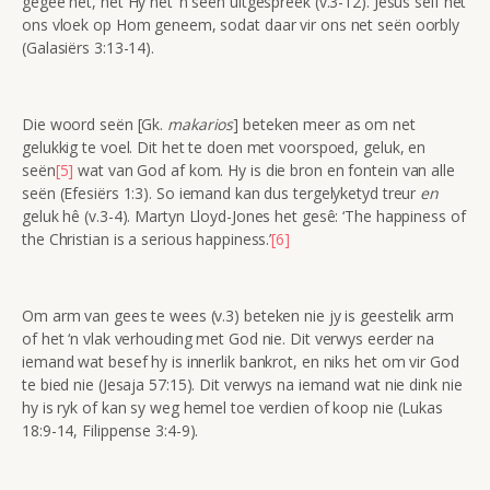
gegee het, het Hy net ‘n seën uitgespreek (v.3-12). Jesus self het
ons vloek op Hom geneem, sodat daar vir ons net seën oorbly
(Galasiërs 3:13-14).
Die woord seën [Gk.
makarios
] beteken meer as om net
gelukkig te voel. Dit het te doen met voorspoed, geluk, en
seën
[5]
wat van God af kom. Hy is die bron en fontein van alle
seën (Efesiërs 1:3). So iemand kan dus tergelyketyd treur
en
geluk hê (v.3-4). Martyn Lloyd-Jones het gesê: ‘The happiness of
the Christian is a serious happiness.’
[6]
Om arm van gees te wees (v.3) beteken nie jy is geestelik arm
of het ‘n vlak verhouding met God nie. Dit verwys eerder na
iemand wat besef hy is innerlik bankrot, en niks het om vir God
te bied nie (Jesaja 57:15). Dit verwys na iemand wat nie dink nie
hy is ryk of kan sy weg hemel toe verdien of koop nie (Lukas
18:9-14, Filippense 3:4-9).