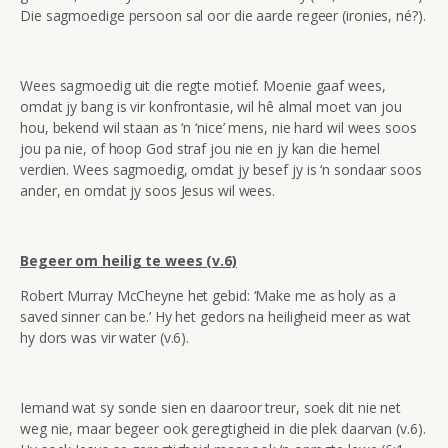
Die sagmoedige persoon sal oor die aarde regeer (ironies, né?).
Wees sagmoedig uit die regte motief. Moenie gaaf wees,
omdat jy bang is vir konfrontasie, wil hê almal moet van jou
hou, bekend wil staan as ‘n ‘nice’ mens, nie hard wil wees soos
jou pa nie, of hoop God straf jou nie en jy kan die hemel
verdien. Wees sagmoedig, omdat jy besef jy is ‘n sondaar soos
ander, en omdat jy soos Jesus wil wees.
Begeer om heilig te wees (v.6)
Robert Murray McCheyne het gebid: ‘Make me as holy as a
saved sinner can be.’ Hy het gedors na heiligheid meer as wat
hy dors was vir water (v.6).
Iemand wat sy sonde sien en daaroor treur, soek dit nie net
weg nie, maar begeer ook geregtigheid in die plek daarvan (v.6).