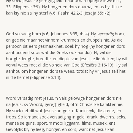
Hy soek Jesus se geregtigheid maar ook ‘n opregte lewe (6:1,
33, Filippense 3:9). Hy honger en dors daarna, en as hy dit nie
kan kry nie sal hy sterf (v.6, Psalm 42:2-3, Jesaja 55:1-2).
God versadig hom (v.6, Johannes 6:35, 4:14). Hy
versadig
hom,
en gee nie maar net vir hom krummels en druppels nie. As die
persoon dit eers gesmaak het, soek hy nog (hy honger en dors
aanhoudend soos wat die Grieks ook aandui). Hy wil die
hoogte, lengte, breedte, en diepte van Jesus se liefde ken; hy wil
vervul wees met al die volheid van God (Efesiërs 3:16-19). Hy sal
aanhou om honger en dors te wees, totdat hy vir Jesus self het
in die hemel (Filippense 3:14).
Word versadig met Jesus. ‘n Vals gelowige honger en dors nie
na Jesus, sy Woord, geregtigheid, of ‘n Christelike karakter nie.
Hy soek net dít wat Jesus kan gee: ‘n Koninkryk, die aarde, en
troos. So iemand soek versadiging in geld, drank, dwelms, seks,
mense se guns, sport, ‘n mooi liggaam, films, musiek, ens.
Gevolglik bly hy leeg, honger, en dors, want net Jesus kan