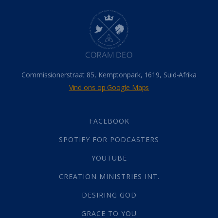
Hel
(21)
Hemel
(31)
Israel
(14)
Millennium
(1)
Oordeelsdag
(19)
Verheerlikte liggaam
(3)
Commissionerstraat 85, Kemptonpark, 1619, Suid-Afrika
Wederkoms
(27)
Vind ons op Google Maps
Gebed
(87)
Dankbaarheid
(5)
Die Onse Vader
(12)
FACEBOOK
Vas
(2)
SPOTIFY FOR PODCASTERS
God
(392)
Afgode
(23)
YOUTUBE
Tien Plae
(5)
CREATION MINISTRIES INT.
Almag
(1)
Alomteenwoordig
(4)
DESIRING GOD
Liefde
(1)
GRACE TO YOU
Alwetendheid
(1)