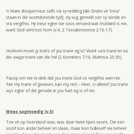
‘n Ware dissipel treur selfs ná sy redding [die Grieks vir ‘treur’
staan in die voortdurende tyd]. Hy sug gereeld oor sy sonde en
vra vergifnis. Hy treur egter nie soos iemand wat morbied is nie,
want God vertroos hom (v.4, 2 Tessalonisense 2:16-17).
Hoekom moet jy toets of jou trane eg is? Want
vals
trane lei na
die
ewige
trane van die hel (2 Korintiërs 7:10, Matteus 25:30).
Pasop om nie te dink dat jou trane God se vergifnis wen nie.
‘Nie my trane of geween, kan my red – Heer, U alleen!’ Jou trane
wys egter of die genade in jou hart eg is of nie.
Wees sagmoedig (v.5)
Toe ek op hoërskool was, was daar twee tipes seuns. Die een
soort kon ander beheer en slaan, maar kon hulleself nie beheer