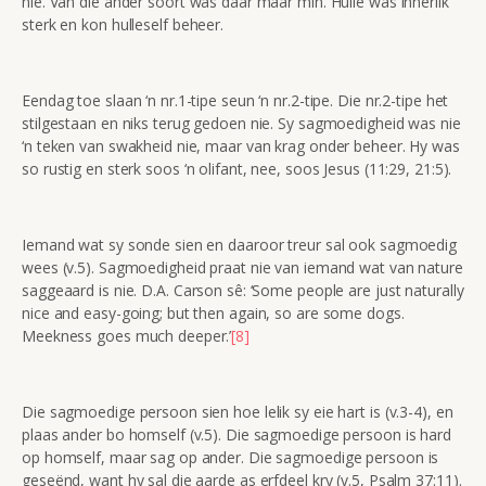
nie. Van die ander soort was daar maar min. Hulle was innerlik
sterk en kon hulleself beheer.
Eendag toe slaan ‘n nr.1-tipe seun ‘n nr.2-tipe. Die nr.2-tipe het
stilgestaan en niks terug gedoen nie. Sy sagmoedigheid was nie
‘n teken van swakheid nie, maar van krag onder beheer. Hy was
so rustig en sterk soos ‘n olifant, nee, soos Jesus (11:29, 21:5).
Iemand wat sy sonde sien en daaroor treur sal ook sagmoedig
wees (v.5). Sagmoedigheid praat nie van iemand wat van nature
saggeaard is nie. D.A. Carson sê: ‘Some people are just naturally
nice and easy-going; but then again, so are some dogs.
Meekness goes much deeper.’
[8]
Die sagmoedige persoon sien hoe lelik sy eie hart is (v.3-4), en
plaas ander bo homself (v.5). Die sagmoedige persoon is hard
op homself, maar sag op ander. Die sagmoedige persoon is
geseënd, want hy sal die aarde as erfdeel kry (v.5, Psalm 37:11).