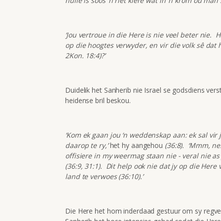
hulle is soos ‘n riet kiere wat in ‘n krom ou ma
‘Jou vertroue in die Here is nie veel beter nie. 
op die hoogtes verwyder, en vir die volk sê dat 
2Kon. 18:4)?’
Duidelik het Sanherib nie Israel se godsdiens ver
heidense bril beskou.
‘Kom ek gaan jou ‘n weddenskap aan: ek sal vir 
daarop te ry,’
het hy aangehou
(36:8). ‘Mmm, nes
offisiere in my weermag staan nie - veral nie a
(36:9, 31:1). Dit help ook nie dat jy op die Her
land te verwoes (36:10).’
Die Here het hom inderdaad gestuur om sy regver