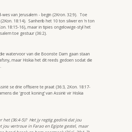
d-wes van Jerusalem - begin (2Kron. 32:9). Toe
 (2Kon. 18:14). Sanherib het 10 ton silwer en ‘n ton
on. 18:15-16), maar in tipies ongelowige-styl het
usalem toe gestuur (36:2).
t by die watervoor van die Boonste Dam gaan staan
fsny, maar Hiskia het dit reeds gedoen sodat die
.
ië se drie offisiere te praat (36:3, 2Kon. 18:17-
mens die ‘groot koning’ van Assirië vir Hiskia
 het (36:4-5)? Het jy regtig gedink dat jou
t jou vertroue in Farao en Egipte gestel, maar