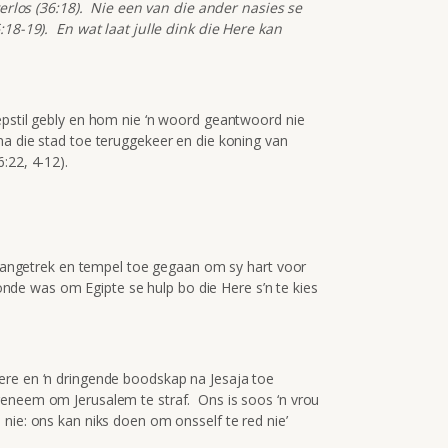
 verlos (36:18). Nie een van die ander nasies se
:18-19). En wat laat julle dink die Here kan
epstil gebly en hom nie ‘n woord geantwoord nie
a die stad toe teruggekeer en die koning van
:22, 4-12).
e aangetrek en tempel toe gegaan om sy hart voor
 sonde was om Egipte se hulp bo die Here s’n te kies
ere en ‘n dringende boodskap na Jesaja toe
geneem om Jerusalem te straf. Ons is soos ‘n vrou
nie: ons kan niks doen om onsself te red nie’