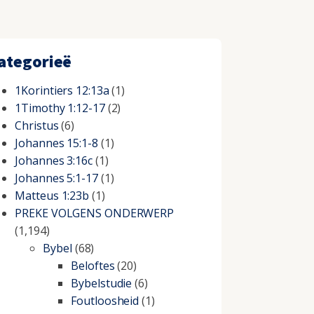
ategorieë
1Korintiers 12:13a
(1)
1Timothy 1:12-17
(2)
Christus
(6)
Johannes 15:1-8
(1)
Johannes 3:16c
(1)
Johannes 5:1-17
(1)
Matteus 1:23b
(1)
PREKE VOLGENS ONDERWERP
(1,194)
Bybel
(68)
Beloftes
(20)
Bybelstudie
(6)
Foutloosheid
(1)