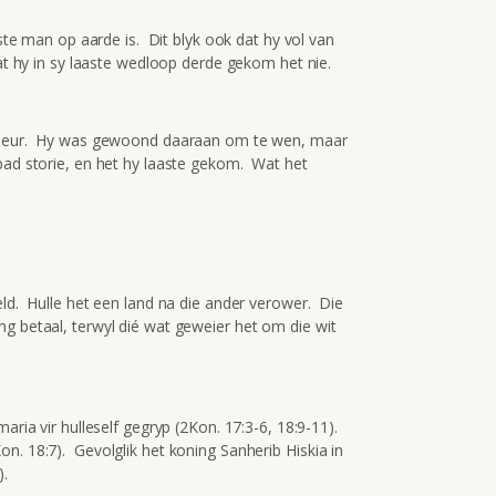
gste man op aarde is. Dit blyk ook dat hy vol van
dat hy in sy laaste wedloop derde gekom het nie.
 gebeur. Hy was gewoond daaraan om te wen, maar
lpad storie, en het hy laaste gekom. Wat het
eld. Hulle het een land na die ander verower. Die
ng betaal, terwyl dié wat geweier het om die wit
.
aria vir hulleself gegryp (2Kon. 17:3-6, 18:9-11).
n. 18:7). Gevolglik het koning Sanherib Hiskia in
).