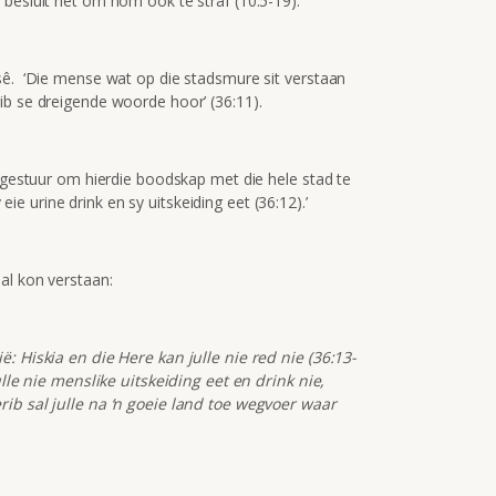
 besluit het om hom ook te straf (10:5-19).
sê. ‘Die mense wat op die stadsmure sit verstaan
ib se dreigende woorde hoor’ (36:11).
y gestuur om hierdie boodskap met die hele stad te
y eie urine drink en sy uitskeiding eet (36:12).’
al kon verstaan:
: Hiskia en die Here kan julle nie red nie (36:13-
ulle nie menslike uitskeiding eet en drink nie,
ib sal julle na ‘n goeie land toe wegvoer waar