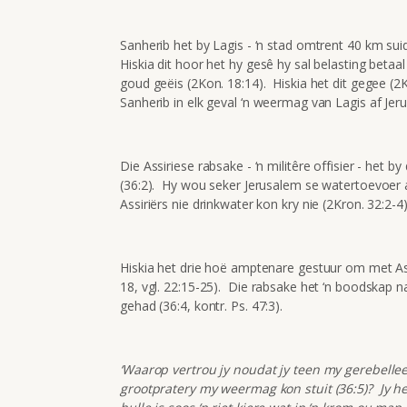
Sanherib het by Lagis - ‘n stad omtrent 40 km sui
Hiskia dit hoor het hy gesê hy sal belasting betaal
goud geëis (2Kon. 18:14). Hiskia het dit gegee (2K
Sanherib in elk geval ‘n weermag van Lagis af Jer
Die Assiriese rabsake - ‘n militêre offisier - he
(36:2). Hy wou seker Jerusalem se watertoevoer a
Assiriërs nie drinkwater kon kry nie (2Kron. 32:2-4)
Hiskia het drie hoë amptenare gestuur om met Assir
18, vgl. 22:15-25). Die rabsake het ‘n boodskap na
gehad (36:4, kontr. Ps. 47:3).
‘Waarop vertrou jy noudat jy teen my gerebelleer
grootpratery my weermag kon stuit (36:5)? Jy he