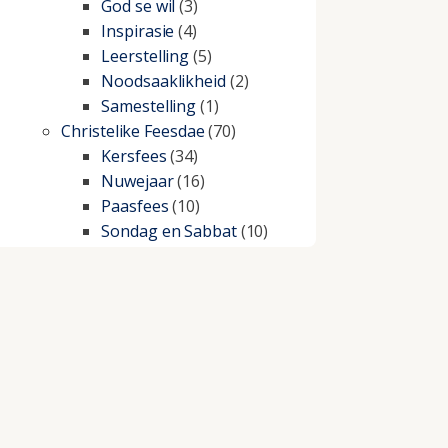
God se wil
(3)
Inspirasie
(4)
Leerstelling
(5)
Noodsaaklikheid
(2)
Samestelling
(1)
Christelike Feesdae
(70)
Kersfees
(34)
Nuwejaar
(16)
Paasfees
(10)
Sondag en Sabbat
(10)
Christelike lewe
(197)
Beproewings en siekte
(51)
Besluitneming
(6)
Dissipline
(10)
Geestelike Groei
(10)
Gehoorsaamheid
(6)
Geld
(21)