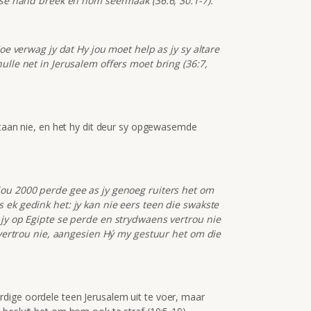
n se hand breek en hom seermaak (36:6, 30:1-7).
Hoe verwag jy dat Hy jou moet help as jy sy altare
hulle net in Jerusalem offers moet bring (36:7,
staan nie, en het hy dit deur sy opgewasemde
jou 2000 perde gee as jy genoeg ruiters het om
 ek gedink het: jy kan nie eers teen die swakste
s jy op Egipte se perde en strydwaens vertrou nie
e vertrou nie, aangesien Hý my gestuur het om die
dige oordele teen Jerusalem uit te voer, maar