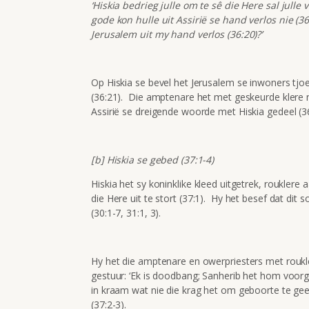
‘Hiskia bedrieg julle om te sê die Here sal julle
gode kon hulle uit Assirië se hand verlos nie (36
Jerusalem uit my hand verlos (36:20)?’
Op Hiskia se bevel het Jerusalem se inwoners tjo
(36:21). Die amptenare het met geskeurde klere n
Assirië se dreigende woorde met Hiskia gedeel (36
[b] Hiskia se gebed (37:1-4)
Hiskia het sy koninklike kleed uitgetrek, roukler
die Here uit te stort (37:1). Hy het besef dat dit
(30:1-7, 31:1, 3).
Hy het die amptenare en owerpriesters met roukl
gestuur: ‘Ek is doodbang; Sanherib het hom voor
in kraam wat nie die krag het om geboorte te gee 
(37:2-3).