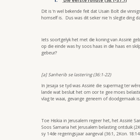
Die eerste rondte (36:1-37:7)
Dit is ‘n wel bekende feit dat Usain Bolt die vinni
homself is. Dus was dit seker nie ‘n slegte ding 
Iets soortgelyk het met die koning van Assirië
op die einde was hy soos haas in die haas en ski
gebeur?
[a] Sanherib se lastering (36:1-22)
In Jesaja se tyd was Assirië die supermag ter wêr
lande wat besluit het om oor te gee moes belasti
vlag te waai, gevange geneem of doodgemaak is
Toe Hiskia in Jerusalem regeer het, het Assirië Sam
Soos Samaria het Jerusalem belasting ontduik (2Ko
sy 14de regeringsjaar aangeval (36:1, 2Kon. 18:14