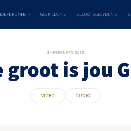
HULPBRONNE
GESKIEDENIS
GELOOFSBELYDENIS
B
24 FEBRUARY 2018
 groot is jou 
VIDEO
OUDIO