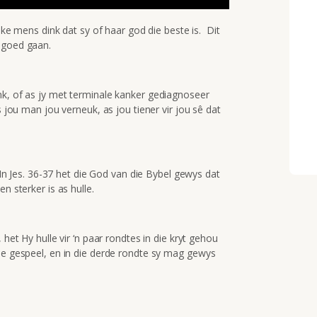
elke mens dink dat sy of haar god die beste is. Dit
 goed gaan.
nk, of as jy met terminale kanker gediagnoseer
s jou man jou verneuk, as jou tiener vir jou sê dat
? In Jes. 36-37 het die God van die Bybel gewys dat
n sterker is as hulle.
 het Hy hulle vir ‘n paar rondtes in die kryt gehou
le gespeel, en in die derde rondte sy mag gewys