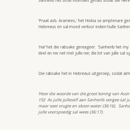
Sanherib het bose intensies gehad sodat die Here
‘Praat asb. Aramees,’ het Hiskia se amptenare ge
Hebreeus en sal moed verloor indien hulle Sanher
‘Ha!’ het die rabsake gereageer. ‘Sanherib het m
deel en nie net met julle nie; die lot van julle sal s
Die rabsake het in Hebreeus uitgeroep, sodat alm
‘Hoor die woorde van die groot koning van Assirië
15)! As julle julleself aan Sanherib oorgee sal j
maar soet vrugte en skoon water (36:16). Sanher
julle voorspoedig sal wees (36:17).