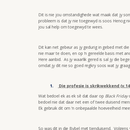
Dit is nie jou omstandighede wat maak dat jy son
probleem is dat jy nie toegewyd is soos Henog ni
jou sal help om toegewyd te wees.
Dit kan net gebeur as jy gedurig in gebed met die
nie maar te doen, en op ‘n gereelde basis met a
Here aanbid. As jy waarlik gered is sal jy die beg
omdat jy dit nie so goed regkry soos wat jy graag 
Die profesie is skrikwekkend (v.14
Wat bedoel ek as ek sê dat daar op
Black Friday
d
bedoel nie dat daar net een of twee duisend mens
Ek gebruik dit om ‘n onbepaalde hoeveelheid mee 
So was dit in die Bybel met tienduisend. Volgens 