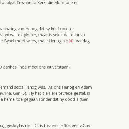
Ortodokse Tewahedo Kerk, die Mormone en
anhaling van Henog dat sy brief ook nie
tyd wat dit glo nie, maar is seker dat daar so
 die Bybel moet wees, maar Henog nie.
[4]
Vandag
9 aanhaal; hoe moet ons dit verstaan?
 so iemand soos Henog was. As ons Henog en Adam
.14a, Gen. 5). Hy het die Here tevrede gestel, in
ia hemel toe gegaan sonder dat hy dood is (Gen.
geskryf is nie. Dit is tussen die 3de eeu v.C. en