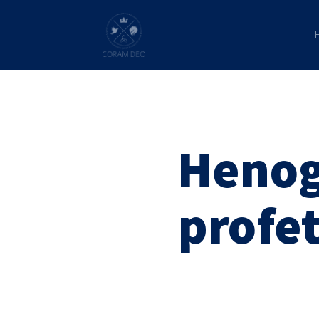
Henog 
profe