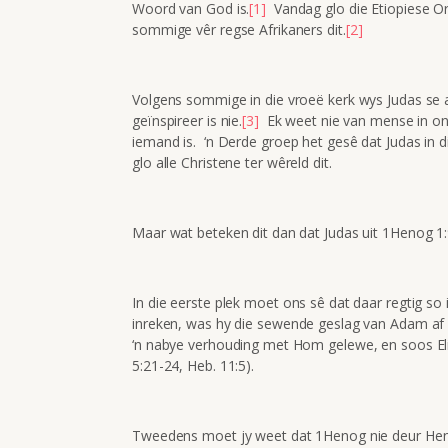
Woord van God is.
[1]
Vandag glo die Etiopiese 
sommige vêr regse Afrikaners dit.
[2]
Volgens sommige in die vroeë kerk wys Judas se a
geïnspireer is nie.
[3]
Ek weet nie van mense in ons 
iemand is. ‘n Derde groep het gesê dat Judas in
glo alle Christene ter wêreld dit.
Maar wat beteken dit dan dat Judas uit 1Henog 1:
In die eerste plek moet ons sê dat daar regtig
inreken, was hy die sewende geslag van Adam af (v
‘n nabye verhouding met Hom gelewe, en soos El
5:21-24, Heb. 11:5).
Tweedens moet jy weet dat 1Henog nie deur Henog 