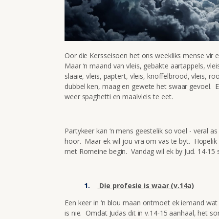
Oor die Kersseisoen het ons weekliks mense vir 
Maar ‘n maand van vleis, gebakte aartappels, vleis
slaaie, vleis, paptert, vleis, knoffelbrood, vleis, 
dubbel ken, maag en gewete het swaar gevoel. Ek
weer spaghetti en maalvleis te eet.
Partykeer kan ‘n mens geestelik so voel - veral as 
hoor. Maar ek wil jou vra om vas te byt. Hopelik 
met Romeine begin. Vandag wil ek by Jud. 14-15 s
Die profesie is waar (v.14a)
Een keer in ‘n blou maan ontmoet ek iemand wat
is nie. Omdat Judas dit in v.14-15 aanhaal, het 