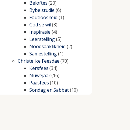
Beloftes
(20)
Bybelstudie
(6)
Foutloosheid
(1)
God se wil
(3)
Inspirasie
(4)
Leerstelling
(5)
Noodsaaklikheid
(2)
Samestelling
(1)
Christelike Feesdae
(70)
Kersfees
(34)
Nuwejaar
(16)
Paasfees
(10)
Sondag en Sabbat
(10)
Christelike lewe
(197)
Beproewings en siekte
(51)
Besluitneming
(6)
Dissipline
(10)