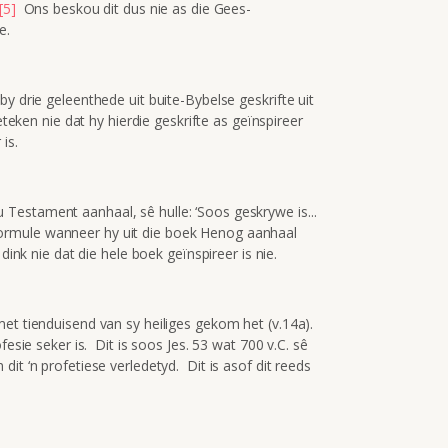
[5]
Ons beskou dit dus nie as die Gees-
e.
y drie geleenthede uit buite-Bybelse geskrifte uit
eteken nie dat hy hierdie geskrifte as geïnspireer
is.
Testament aanhaal, sê hulle: ‘Soos geskrywe is...
ie formule wanneer hy uit die boek Henog aanhaal
dink nie dat die hele boek geïnspireer is nie.
met tienduisend van sy heiliges gekom het (v.14a).
fesie seker is. Dit is soos Jes. 53 wat 700 v.C. sê
it ‘n profetiese verledetyd. Dit is asof dit reeds