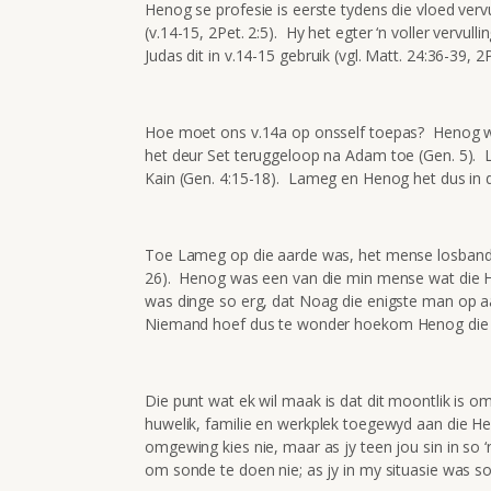
Henog se profesie is eerste tydens die vloed ver
(v.14-15, 2Pet. 2:5). Hy het egter ‘n voller vervu
Judas dit in v.14-15 gebruik (vgl. Matt. 24:36-39, 2P
Hoe moet ons v.14a op onsself toepas? Henog w
het deur Set teruggeloop na Adam toe (Gen. 5).
Kain (Gen. 4:15-18). Lameg en Henog het dus in d
Toe Lameg op die aarde was, het mense losbandig
26). Henog was een van die min mense wat die He
was dinge so erg, dat Noag die enigste man op a
Niemand hoef dus te wonder hoekom Henog die vl
Die punt wat ek wil maak is dat dit moontlik is o
huwelik, familie en werkplek toegewyd aan die He
omgewing kies nie, maar as jy teen jou sin in so ‘n
om sonde te doen nie; as jy in my situasie was sou