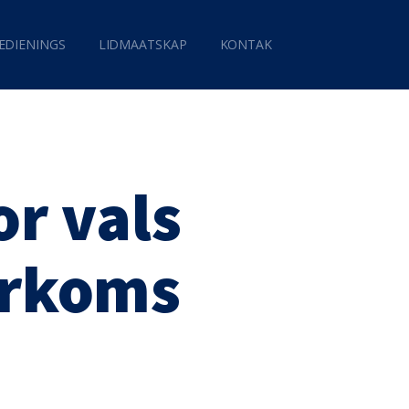
EDIENINGS
LIDMAATSKAP
KONTAK
or vals
erkoms