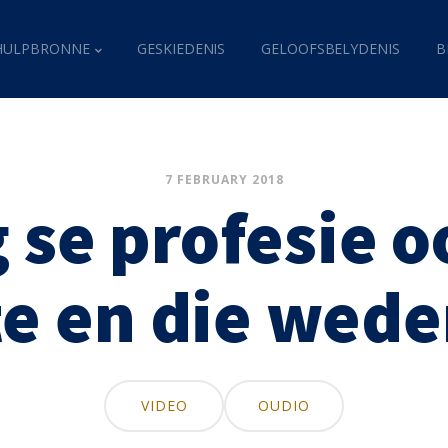
HULPBRONNE
GESKIEDENIS
GELOOFSBELYDENIS
B
7 FEBRUARY 2018
se profesie o
te en die wed
VIDEO
OUDIO