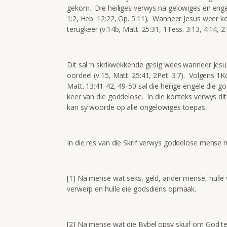
gekom. Die heiliges verwys na gelowiges en engele
1:2, Heb. 12:22, Op. 5:11). Wanneer Jesus weer 
terugkeer (v.14b, Matt. 25:31, 1Tess. 3:13, 4:14, 2T
Dit sal ‘n skrikwekkende gesig wees wanneer Jes
oordeel (v.15, Matt. 25:41, 2Pet. 3:7). Volgens 1
Matt. 13:41-42, 49-50 sal die heilige engele die go
keer van die goddelose. In die konteks verwys dit
kan sy woorde op alle ongelowiges toepas.
In die res van die Skrif verwys goddelose mense n
[1] Na mense wat seks, geld, ander mense, hulle
verwerp en hulle eie godsdiens opmaak.
[2] Na mense wat die Bybel opsy skuif om God te 