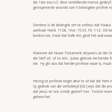
die 1ste eeu n.C. deur verskillende mense geskryf.
geïnspireerde woorde van ‘n belangrike profeet ni
Derdens is dit belangrik om te onthou dat Paulus b
aanhaal: Hand. 17:28, 1Kor. 15:33, Tit. 1:12. Dit b
beskou nie, maar dat hulle iets gesê het wat waar 
Wanneer die Nuwe Testament skrywers uit die Ou 
die Skrif sê,’ of so iets. Judas gebruik nie hierd
nie. Hy glo dus dat hierdie profesie waar is, maar 
Henog se profesie begin deur te sê dat die Here 
Sy gebruik van die verledetyd [Gk.] wys dat die pro
dat Jesus vir ons sonde gesterf
het
. Teoloë noem d
gebeur het.