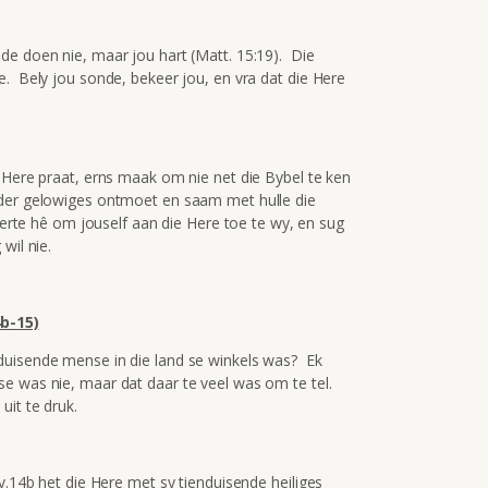
de doen nie, maar jou hart (Matt. 15:19). Die
e. Bely jou sonde, bekeer jou, en vra dat die Here
 Here praat, erns maak om nie net die Bybel te ken
nder gelowiges ontmoet en saam met hulle die
eerte hê om jouself aan die Here toe te wy, en sug
wil nie.
b-15)
uisende mense in die land se winkels was? Ek
e was nie, maar dat daar te veel was om te tel.
uit te druk.
v.14b het die Here met sy tienduisende heiliges