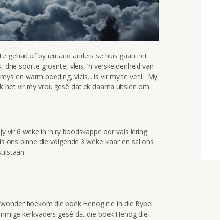
ete gehad of by iemand anders se huis gaan eet.
, drie soorte groente, vleis, ‘n verskeidenheid van
roomys en warm poeding, vleis... is vir my te veel. My
 het vir my vrou gesê dat ek daarna uitsien om
jy vir 6 weke in ‘n ry boodskappe oor vals lering
is ons binne die volgende 3 weke klaar en sal ons
tilstaan.
 wonder hoekom die boek Henog nie in die Bybel
sommige kerkvaders gesê dat die boek Henog die