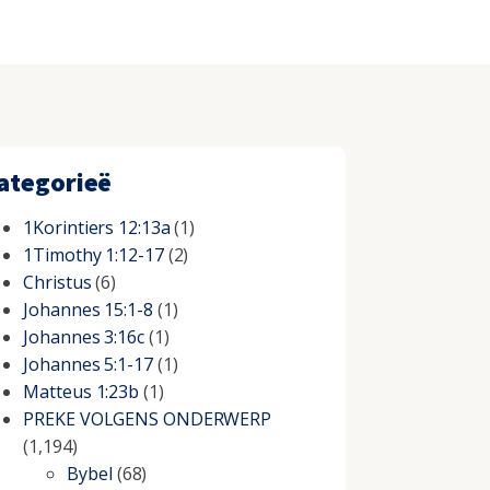
ategorieë
1Korintiers 12:13a
(1)
1Timothy 1:12-17
(2)
Christus
(6)
Johannes 15:1-8
(1)
Johannes 3:16c
(1)
Johannes 5:1-17
(1)
Matteus 1:23b
(1)
PREKE VOLGENS ONDERWERP
(1,194)
Bybel
(68)