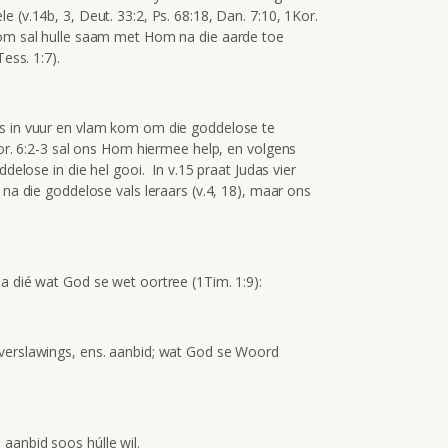
 (v.14b, 3, Deut. 33:2, Ps. 68:18, Dan. 7:10, 1Kor.
kom sal hulle saam met Hom na die aarde toe
ess. 1:7).
us in vuur en vlam kom om die goddelose te
Kor. 6:2-3 sal ons Hom hiermee help, en volgens
ddelose in die hel gooi. In v.15 praat Judas vier
 na die goddelose vals leraars (v.4, 18), maar ons
a dié wat God se wet oortree (1Tim. 1:9):
 verslawings, ens. aanbid; wat God se Woord
aanbid soos húlle wil.