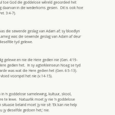
vul toe God die goddelose wêreld geoordeel het
lling daarvan in die wederkoms gesien. Dit is ook hoe
et. 3:4-7).
as die sewende geslag van Adam af; sy bloedlyn
 Lameg was die sewende geslag van Adam af deur
ieselfde tyd gelewe.
 gelewe en nie die Here gedien nie (Gen. 4:19-
re gedien het. In sy agterkleinseun Noag se tyd
arde was wat die Here gedien het (Gen. 6:5-13).
oed voorspel het nie (v.14-15).
m in ‘n goddelose samelewing, kultuur, skool,
re te lewe. Natuurlik moet jy nie ‘n goddelose
 situasie beland moet jy nie sê: ‘Ek kan nie help
 jy dieselfde gedoen het,’ nie.