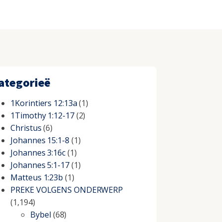
ategorieë
1Korintiers 12:13a
(1)
1Timothy 1:12-17
(2)
Christus
(6)
Johannes 15:1-8
(1)
Johannes 3:16c
(1)
Johannes 5:1-17
(1)
Matteus 1:23b
(1)
PREKE VOLGENS ONDERWERP
(1,194)
Bybel
(68)