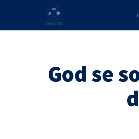
God se so
d