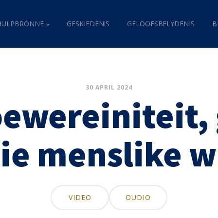
HULPBRONNE
GESKIEDENIS
GELOOFSBELYDENIS
B
30 APRIL 2024
ewereiniteit,
ie menslike w
VIDEO
OUDIO