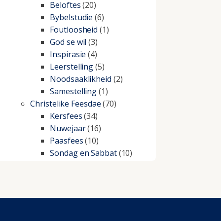
Beloftes
(20)
Bybelstudie
(6)
Foutloosheid
(1)
God se wil
(3)
Inspirasie
(4)
Leerstelling
(5)
Noodsaaklikheid
(2)
Samestelling
(1)
Christelike Feesdae
(70)
Kersfees
(34)
Nuwejaar
(16)
Paasfees
(10)
Sondag en Sabbat
(10)
Christelike lewe
(197)
Beproewings en siekte
(51)
Besluitneming
(6)
Dissipline
(10)