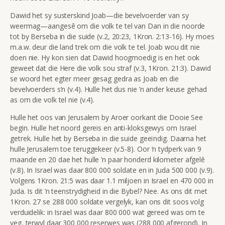
Dawid het sy susterskind Joab—die bevelvoerder van sy
weermag—aangesê om die volk te tel van Dan in die noorde
tot by Berseba in die suide (v.2, 20:23, 1Kron. 2:13-16). Hy moes
m.a.w. deur die land trek om die volk te tel. Joab wou dit nie
doen nie. Hy kon sien dat Dawid hoogmoedig is en het ook
geweet dat die Here die volk sou straf (v.3, 1Kron. 21:3). Dawid
se woord het egter meer gesag gedra as Joab en die
bevelvoerders s’n (v.4). Hulle het dus nie ’n ander keuse gehad
as om die volk tel nie (v.4).
Hulle het oos van Jerusalem by Aroer oorkant die Dooie See
begin. Hulle het noord gereis en anti-kloksgewys om Israel
getrek. Hulle het by Berseba in die suide geeïndig. Daarna het
hulle Jerusalem toe teruggekeer (v.5-8).
Oor ’n tydperk van
9
maande en 20 dae het hulle ’n paar honderd kilometer afgelê
(v.8). In Israel was daar 800 000 soldate en in Juda 500 000 (v.9).
Volgens 1Kron. 21:5 was daar 1.1 miljoen in Israel en 470 000 in
Juda. Is dit ’n teenstrydigheid in die Bybel? Nee. As ons dit met
1Kron. 27 se 288 000 soldate vergelyk, kan ons dit soos volg
verduidelik: in Israel was daar 800 000 wat gereed was om te
veg, terwyl daar 300 000 reserwes was (288 000 afgerond). In