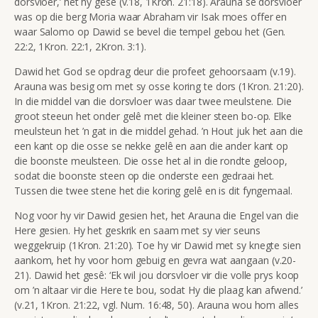
dorsvloer,’ het hy gesê (v.18, 1Kron. 21:18). Arauna se dorsvloer
was op die berg Moria waar Abraham vir Isak moes offer en
waar Salomo op Dawid se bevel die tempel gebou het (Gen.
22:2, 1Kron. 22:1, 2Kron. 3:1).
Dawid het God se opdrag deur die profeet gehoorsaam (v.19).
Arauna was besig om met sy osse koring te dors (1Kron. 21:20).
In die middel van die dorsvloer was daar twee meulstene. Die
groot steeun het onder gelê met die kleiner steen bo-op. Elke
meulsteun het ’n gat in die middel gehad. ’n Hout juk het aan die
een kant op die osse se nekke gelê en aan die ander kant op
die boonste meulsteen. Die osse het al in die rondte geloop,
sodat die boonste steen op die onderste een gedraai het.
Tussen die twee stene het die koring gelê en is dit fyngemaal.
Nog voor hy vir Dawid gesien het, het Arauna die Engel van die
Here gesien. Hy het geskrik en saam met sy vier seuns
weggekruip (1Kron. 21:20). Toe hy vir Dawid met sy knegte sien
aankom, het hy voor hom gebuig en gevra wat aangaan (v.20-
21). Dawid het gesê: ‘Ek wil jou dorsvloer vir die volle prys koop
om ’n altaar vir die Here te bou, sodat Hy die plaag kan afwend.’
(v.21, 1Kron. 21:22, vgl. Num. 16:48, 50). Arauna wou hom alles