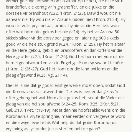
verniet gee: die dorsvloer om ’n altaar op te bou, die osse vir ’n
brandoffer, die koring vir ’n graanoffer, en die jukke en die
dorssleë vir brandhout (v.22, 1Kron. 21:23). Dawid wou dit nie
aanvaar nie. Hy wou nie vir Arauna indoen nie (1Kron. 21:24). Hy
wou die volle prys betaal, omdat hy nie vir die Here iets wou
offer wat hom niks gekos het nie (v.24). Hy het vir Arauna 50
sikkels silwer vir die dorsvloer gegee en later nóg 600 sikkels
goud vir die hele stuk grond (v.24, 1Kron. 21:25). Hy het ’n altaar
vir die Here gebou, gebid, en brandoffers en dankoffers vir die
Here geoffer (v.25, 1Kron. 21:26). God het hom met vuur uit die
hemel geantwoord en vir die Engel gesê om sy swaard te bêre
(1Kron. 21:26-27). God het Hom oor die land ontferm en die
plaag afgewend (v.25, vgl. 21:14).
Die les is nie dat jy godsdienstige werke moet doen, sodat God
die Koronavirus sal afwend nie. Die les is eerder dat
Jesus
’n
offer gebring het wat Hom alles gekos het, sodat die Vader die
plaag van die hel sou afwend (v.24-25, Rom. 3:25, 2Kor. 5:21,
Gal. 3:13, 1Pet. 1:18-19). Moet dan nie hoofsaaklik wens om die
Koronavirus vry te spring nie, maar eerder om vergewe te word
en die ewige lewe te hê. Wat help dit dat jy die Koronavirus
vryspring as jy sonder Jesus sterf en hel toe gaan?