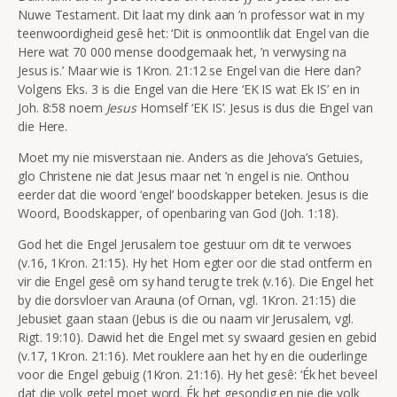
Nuwe Testament. Dit laat my dink aan ’n professor wat in my
teenwoordigheid gesê het: ‘Dit is onmoontlik dat Engel van die
Here wat 70 000 mense doodgemaak het, ’n verwysing na
Jesus is.’ Maar wie is 1Kron. 21:12 se Engel van die Here dan?
Volgens Eks. 3 is die Engel van die Here ‘EK IS wat Ek IS’ en in
Joh. 8:58 noem
Jesus
Homself ‘EK IS’. Jesus is dus die Engel van
die Here.
Moet my nie misverstaan nie. Anders as die Jehova’s Getuies,
glo Christene nie dat Jesus maar net ’n engel is nie. Onthou
eerder dat die woord ‘engel’ boodskapper beteken. Jesus is die
Woord, Boodskapper, of openbaring van God (Joh. 1:18).
God het die Engel Jerusalem toe gestuur om dit te verwoes
(v.16, 1Kron. 21:15). Hy het Hom egter oor die stad ontferm en
vir die Engel gesê om sy hand terug te trek (v.16). Die Engel het
by die dorsvloer van Arauna (of Ornan, vgl. 1Kron. 21:15) die
Jebusiet gaan staan (Jebus is die ou naam vir Jerusalem, vgl.
Rigt. 19:10). Dawid het die Engel met sy swaard gesien en gebid
(v.17, 1Kron. 21:16). Met rouklere aan het hy en die ouderlinge
voor die Engel gebuig (1Kron. 21:16). Hy het gesê: ‘Ék het beveel
dat die volk getel moet word. Ék het gesondig en nie die volk