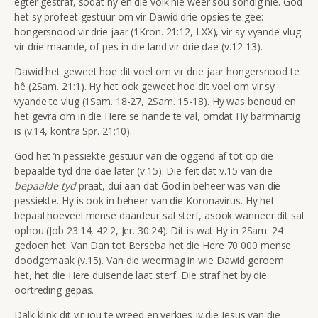
egter gestraf, sodat hy en die volk nie weer sou sondig nie. God
het sy profeet gestuur om vir Dawid drie opsies te gee:
hongersnood vir drie jaar (1Kron. 21:12, LXX),
vir sy vyande vlug
vir drie maande, of pes in die land vir drie dae (v.12-13).
Dawid het geweet hoe dit voel om vir drie jaar hongersnood te
hê (2Sam. 21:1). Hy het ook geweet hoe dit voel om vir sy
vyande te vlug (1Sam. 18-27, 2Sam. 15-18). Hy was benoud en
het gevra om in die Here se hande te val, omdat Hy barmhartig
is (v.14, kontra Spr. 21:10).
God het ’n pessiekte gestuur van die oggend af tot op die
bepaalde tyd drie dae later (v.15). Die feit dat v.15 van die
bepaalde tyd
praat, dui aan dat God in beheer was van die
pessiekte. Hy is ook in beheer van die Koronavirus. Hy het
bepaal hoeveel mense daardeur sal sterf, asook wanneer dit sal
ophou (Job 23:14, 42:2, Jer. 30:24).
Dit is wat Hy in
2Sam. 24
gedoen het. Van Dan tot Berseba het die Here
70 000 mense
doodgemaak (v.15). Van die weermag in wie Dawid geroem
het, het die Here duisende laat sterf. Die straf het by die
oortreding gepas.
Dalk klink dit vir jou te wreed en verkies jy die Jesus van die