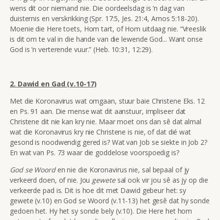
wens dit oor niemand nie. Die oordeelsdag is ’n dag van
duisternis en verskrikking (Spr. 17:5, Jes. 21:4, Amos 5:18-20).
Moenie die Here toets, Hom tart, of Hom uitdaag nie. “Vreeslik
is dit om te val in die hande van die lewende God... Want onse
God is ’n verterende vuur.” (Heb. 10:31, 12:29).
2.
Dawid en Gad (v.10-17)
Met die Koronavirus wat omgaan, stuur baie Christene Eks. 12
en Ps. 91 aan. Die mense wat dit aanstuur, impliseer dat
Christene dit nie kan kry nie. Maar moet ons dan sê dat almal
wat die Koronavirus kry nie Christene is nie, of dat dié wat
gesond is noodwendig gered is? Wat van Job se siekte in Job 2?
En wat van Ps. 73 waar die goddelose voorspoedig is?
God se Woord
en nie die Koronavirus nie, sal bepaal of jy
verkeerd doen, of nie. Jou
gewete
sal ook vir jou sê as jy op die
verkeerde pad is. Dit is hoe dit met Dawid gebeur het: sy
gewete (v.10) en God se Woord (v.11-13) het gesê dat hy sonde
gedoen het. Hy het sy sonde bely (v.10). Die Here het hom