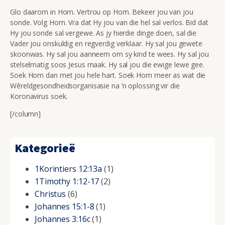
Glo daarom in Hom. Vertrou op Hom. Bekeer jou van jou
sonde. Volg Hom. Vra dat Hy jou van die hel sal verlos. Bid dat
Hy jou sonde sal vergewe. As jy hierdie dinge doen, sal die
Vader jou onskuldig en regverdig verklaar. Hy sal jou gewete
skoonwas. Hy sal jou aanneem om sy kind te wees. Hy sal jou
stelselmatig soos Jesus maak. Hy sal jou die ewige lewe gee.
Soek Hom dan met jou hele hart. Soek Hom meer as wat die
Wêreldgesondheidsorganisasie na ’n oplossing vir die
Koronavirus soek.
[/column]
Kategorieë
1Korintiers 12:13a
(1)
1Timothy 1:12-17
(2)
Christus
(6)
Johannes 15:1-8
(1)
Johannes 3:16c
(1)