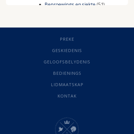
Beproewings en siekte
(51)
Besluitneming
(6)
Dissipline
(10)
Geestelike Groei
(10)
Gehoorsaamheid
(6)
PREKE
Geld
(21)
Grys Areas
(4)
GESKIEDENIS
Hofsake
(2)
GELOOFSBELYDENIS
Lewensdoel
(3)
Selfondersoek
(1)
BEDIENINGS
Vervolging
(19)
LIDMAATSKAP
Werk
(22)
Eindtyd
(142)
KONTAK
Belonings
(4)
Dood
(26)
Hel
(21)
Hemel
(31)
Israel
(14)