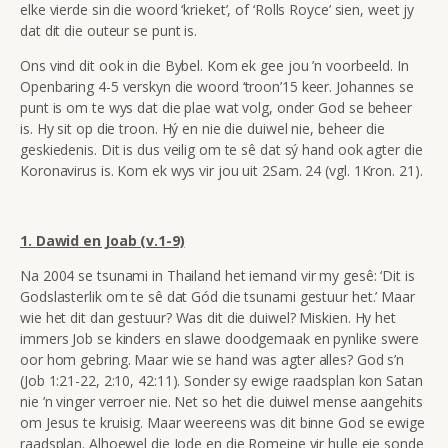
elke vierde sin die woord ‘krieket’, of ‘Rolls Royce’ sien, weet jy
dat dit die outeur se punt is.
Ons vind dit ook in die Bybel. Kom ek gee jou ’n voorbeeld. In
Openbaring 4-5 verskyn die woord ‘troon’15 keer. Johannes se
punt is om te wys dat die plae wat volg, onder God se beheer
is. Hy sit op die troon. Hý en nie die duiwel nie, beheer die
geskiedenis. Dit is dus veilig om te sê dat sý hand ook agter die
Koronavirus is. Kom ek wys vir jou uit 2Sam. 24 (vgl.
1Kron. 21
).
1.
Dawid en Joab (v.1-9)
Na 2004 se tsunami in Thailand het iemand vir my gesê: ‘Dit is
Godslasterlik om te sê dat Gód die tsunami gestuur het.’ Maar
wie het dit dan gestuur? Was dit die duiwel? Miskien. Hy het
immers Job se kinders en slawe doodgemaak en pynlike swere
oor hom gebring. Maar wie se hand was agter alles? God s’n
(Job 1:21-22, 2:10, 42:11). Sonder sy ewige raadsplan kon Satan
nie ’n vinger verroer nie. Net so het die duiwel mense aangehits
om Jesus te kruisig. Maar weereens was dit binne God se ewige
raadsplan. Alhoewel die Jode en die Romeine vir hulle eie sonde