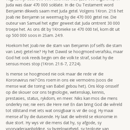
Juda was daar 470 000 soldate. In die Ou Testament word
Benjamin dikwels saam met Juda getel. Volgens 1Kron. 21:6 het
Joab nie Benjamin se weermag by die 470 000 getel nie. Die
outeur van Samuel het egter geweet dat Juda omtrent 30 000
troepe het. As ons dit by 1Kronieke se 470 000 tel, kom dit uit
op 500 000 soos in 2Sam. 24:9.
Hoekom het Joab nie die stam van Benjamin (of selfs die stam
van Levi) getel nie? Hy het Dawid se hoogmoed verafsku, maar
God het ook reeds begin om die volk te straf, sodat hy die
sensus moes stop (1Kron. 21:6-7, 27:24).
Is mense se hoogmoed nie ook maar die rede vir die
Koronavirus nie? Ons roem in ons eie vermoëns (soos die
mense wat die toring van Babel gebou het). Ons klop onsself
op die skouer oor ons tegnologie, wetenskap, kennis,
prestasies, status, rykdom, en meer. Niks kan mos die mens
onderkry nie; nie eers die Here nie! En dan bring God die wêreld
tot stilstand met iets wat onsigbaar is vir die oog. Hy maai
mense af by die duisende. Hy laat die wêreld se ekonomie in
duie stort. Hy wys vir die mens dat hy, sy afgode, sy
voorvaderaanbidding, sy bygelowigheid, sy teologie van