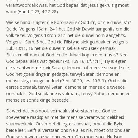
verantwoordelik was, het God bepaal dat Jesus gekruisig moet
word (Hand. 2:23, 4:27-28).
Wie se hand is agter die Koronavirus? God s’n, of die duiwel s’n?
Beide. Volgens 1Sam. 24:1 het Gód vir Dawid aangehits om die
volk te tel. Volgens 1Kron. 21:1 het die duiwel hom aangehits.
Volgens 1Sam. 5 het Gód die Filistyne siek gemaak en volgens
Luk. 13:11, 16 het die duiwel ’n sekere vrou siek gemaak.
Beteken dit dan dat God en die duiwel kop in een mus is? Nee.
God bepaal alles wat gebeur (Ps. 139:16, Ef. 1:11). Hy is egter
nie verantwoordelik vir Satan, demone, of mense se sonde nie.
God het goeie dinge in gedagte, terwyl Satan, demone en
mense slegte dinge bedoel (Gen. 50:20, Jes. 10:5-7). God is die
eerste oorsaak, terwyl Satan, demone en mense die tweede
oorsaak is. God se planne is volmaak, terwyl Satan, demone en
mense se sonde dinge besoedel.
Ek weet dat ons nooit volmaak sal verstaan hoe God se
soewereine raadsplan met die mens se verantwoordelikheid
saamwerk nie. Ons moet dit egter aanvaar, omdat die Bybel
beide leer. Selfs al verstaan ons nie alles nie, moet ons ons aan
God se soewereine wil onderwerp. Ons moet soos Hudson