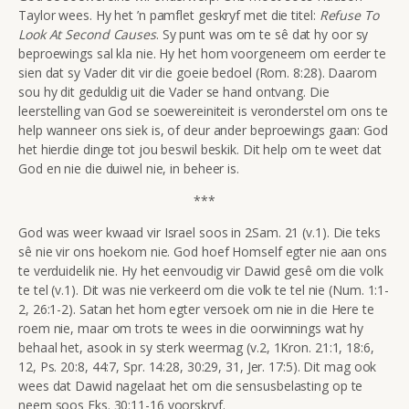
Taylor wees. Hy het ’n pamflet geskryf met die titel:
Refuse To
Look At Second Causes
. Sy punt was om te sê dat hy oor sy
beproewings sal kla nie. Hy het hom voorgeneem om eerder te
sien dat sy Vader dit vir die goeie bedoel (Rom. 8:28). Daarom
sou hy dit geduldig uit die Vader se hand ontvang. Die
leerstelling van God se soewereiniteit is veronderstel om ons te
help wanneer ons siek is, of deur ander beproewings gaan: God
het hierdie dinge tot jou beswil beskik. Dit help om te weet dat
God en nie die duiwel nie, in beheer is.
***
God was weer kwaad vir Israel soos in 2Sam. 21 (v.1). Die teks
sê nie vir ons hoekom nie. God hoef Homself egter nie aan ons
te verduidelik nie. Hy het eenvoudig vir Dawid gesê om die volk
te tel (v.1). Dit was nie verkeerd om die volk te tel nie (Num. 1:1-
2, 26:1-2). Satan het hom egter versoek om nie in die Here te
roem nie, maar om trots te wees in die oorwinnings wat hy
behaal het, asook in sy sterk weermag (v.2, 1Kron. 21:1, 18:6,
12, Ps. 20:8, 44:7, Spr. 14:28, 30:29, 31, Jer. 17:5). Dit mag ook
wees dat Dawid nagelaat het om die sensusbelasting op te
neem soos
Eks. 30:11-16 voorskryf.