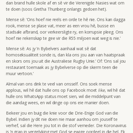
dan brand hulle skole af en sê vir die Verenigde Nasies wat om
te doen (soos Gretha Thunberg onlangs gedoen het).
Mense sê: ‘Ons hoef nie reëls en orde te hê nie. Ons kan dagga
rook, mense se plase vat, meer as een vrou hê, busse en
stadsale afbrand, oor verkeersligte ry, en korrupsie pleeg. Ons
hoef nie rekenskap te gee vir die R55 miljoen wat weg is nie.’
Mense sê: As jy ’n Bybelvers aanhaal wat sê dat
homoseksualiteit sonde is, dan kla ons jou aan van haatspraak
en skors ons jou uit die Australiese Rugby Unie.’ Of: ‘Ons sal jou
restaurant toemaak as jy Bybelverse op die skerm teen die
muur vertoon.’
Almal van ons dink te veel van onsself. Ons soek mense
applous, wil hê dat hulle ons op Facebook moet
like
, wil hê dat
hulle ons WhatsApp status moet sien, wil die middelpunt van
die aandag wees, en wil dinge op ons eie manier doen.
Bekeer jou en buig die knie voor die Drie-Enige God van die
Bybel. Indien jy dit nie doen nie maar aanhou om jouself te
verhef, sal die Here jou tot in die stof verneder. Die Koronavirus
is ’n grap in vergelyking met God se ewige oordeel in die hel. Ek