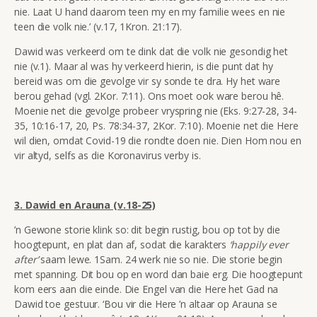
nie. Laat U hand daarom teen my en my familie wees en nie
teen die volk nie.’ (v.17, 1Kron. 21:17).
Dawid was verkeerd om te dink dat die volk nie gesondig het
nie (v.1). Maar al was hy verkeerd hierin, is die punt dat hy
bereid was om die gevolge vir sy sonde te dra. Hy het ware
berou gehad (vgl. 2Kor. 7:11). Ons moet ook
ware berou hê.
Moenie net die gevolge probeer vryspring nie (Eks. 9:27-28, 34-
35, 10:16-17, 20, Ps. 78:34-37, 2Kor. 7:10). Moenie net die Here
wil dien, omdat Covid-19 die rondte doen nie. Dien Hom nou en
vir altyd, selfs as die Koronavirus verby is.
3.
Dawid en Arauna (v.18-25)
’n Gewone storie klink so: dit begin rustig, bou op tot by die
hoogtepunt, en plat dan af, sodat die karakters
‘happily ever
after’
saam lewe. 1Sam. 24 werk nie so nie. Die storie begin
met spanning. Dit bou op en word dan baie erg. Die hoogtepunt
kom eers aan die einde. Die
Engel van die Here het Gad na
Dawid toe gestuur. ‘Bou vir die Here ’n altaar op Arauna se