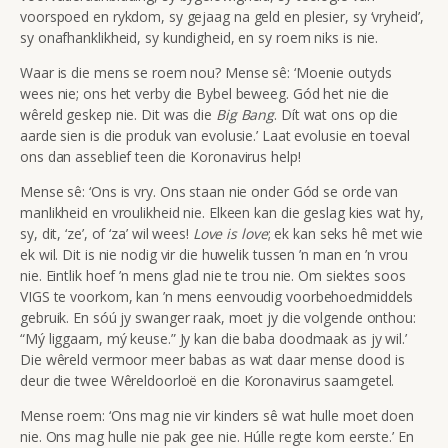
voorspoed en rykdom, sy gejaag na geld en plesier, sy ‘vryheid’,
sy onafhanklikheid, sy kundigheid, en sy roem niks is nie.
Waar is die mens se roem nou? Mense sê: ‘Moenie outyds
wees nie; ons het verby die Bybel beweeg. Gód het nie die
wêreld geskep nie. Dit was die
Big Bang
. Dít wat ons op die
aarde sien is die produk van evolusie.’ Laat evolusie en toeval
ons dan asseblief teen die Koronavirus help!
Mense sê: ‘Ons is vry. Ons staan nie onder Gód se orde van
manlikheid en vroulikheid nie. Elkeen kan die geslag kies wat hy,
sy, dit, ‘ze’, of ‘za’ wil wees!
Love is love
; ek kan seks hê met wie
ek wil. Dit is nie nodig vir die huwelik tussen ’n man en ’n vrou
nie. Eintlik hoef ’n mens glad nie te trou nie. Om siektes soos
VIGS te voorkom, kan ’n mens eenvoudig voorbehoedmiddels
gebruik. En sóú jy swanger raak, moet jy die volgende onthou:
“Mý liggaam, mý keuse.” Jy kan die baba doodmaak as jy wil.’
Die wêreld vermoor meer babas as wat daar mense dood is
deur die twee Wêreldoorloë en die Koronavirus saamgetel.
Mense roem: ‘Ons mag nie vir kinders sê wat hulle moet doen
nie. Ons mag hulle nie pak gee nie. Húlle regte kom eerste.’ En