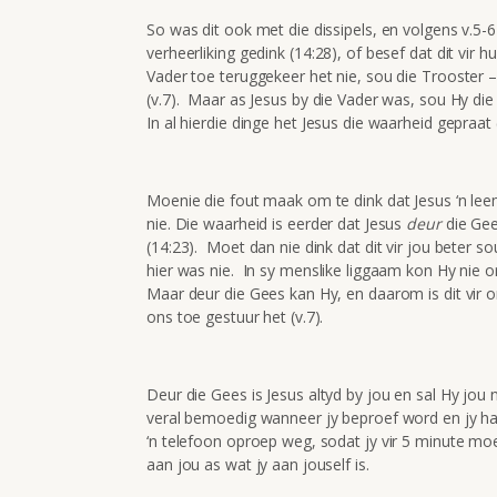
So was dit ook met die dissipels, en volgens v.5-6
verheerliking gedink (14:28), of besef dat dit vir h
Vader toe teruggekeer het nie, sou die Trooster –
(v.7). Maar as Jesus by die Vader was, sou Hy die T
In al hierdie dinge het Jesus die waarheid gepraat (
Moenie die fout maak om te dink dat Jesus ‘n leem
nie. Die waarheid is eerder dat Jesus
deur
die Gee
(14:23). Moet dan nie dink dat dit vir jou beter 
hier was nie. In sy menslike liggaam kon Hy nie 
Maar deur die Gees kan Hy, en daarom is dit vir
ons toe gestuur het (v.7).
Deur die Gees is Jesus altyd by jou en sal Hy jou 
veral bemoedig wanneer jy beproef word en jy hart
‘n telefoon oproep weg, sodat jy vir 5 minute mo
aan jou as wat jy aan jouself is.