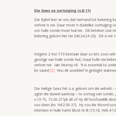
Die Gees se oortuiging (v.8-11)
Die Bybel leer vir ons dat niemand tot bekering k
verlore is nie. Daar moet ‘n duidelike oortuiging
oor hulle sonde moet huil nie. Dit beteken ook ni
bekering gekom het nie (Hd.24:24-25). Dit is nie ‘
Volgens 2 Kor.7:10 bestaan daar so iets soos wêr
gevolge van hulle sonde huil, maar hulle nie bekeer
verlore nie. Iain Murray sê: ‘It is essential to u
be saved.’
[2]
Hou dit asseblief in gedagte wannee
Die Heilige Gees het o.a. gekom om die wêreld –
agter die duiwel aanloop – te oortuig van sonde, g
v.13-15, 15:26-27 lyk dit of Hy dit hoofsaaklik de
sou doen (bv. Hd.2:36-37). Hy sou die Woord soo
intensies in hulle harte bloot te lê (15:18, Heb.4:1