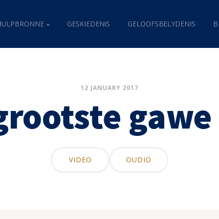
HULPBRONNE
GESKIEDENIS
GELOOFSBELYDENIS
B
12 JANUARY 2017
grootste gawe
VIDEO
OUDIO