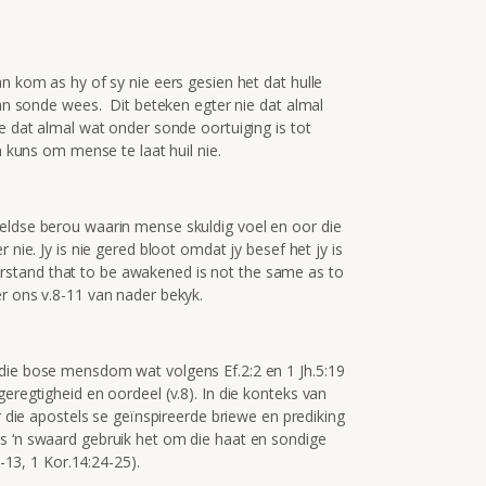
an kom as hy of sy nie eers gesien het dat hulle
 van sonde wees. Dit beteken egter nie dat almal
e dat almal wat onder sonde oortuiging is tot
n kuns om mense te laat huil nie.
eldse berou waarin mense skuldig voel en oor die
 nie. Jy is nie gered bloot omdat jy besef het jy is
nderstand that to be awakened is not the same as to
r ons v.8-11 van nader bekyk.
 die bose mensdom wat volgens Ef.2:2 en 1 Jh.5:19
eregtigheid en oordeel (v.8). In die konteks van
ur die apostels se geïnspireerde briewe en prediking
s ‘n swaard gebruik het om die haat en sondige
2-13, 1 Kor.14:24-25).