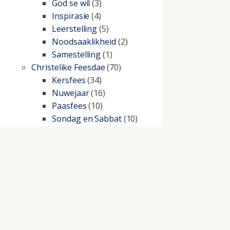
God se wil
(3)
Inspirasie
(4)
Leerstelling
(5)
Noodsaaklikheid
(2)
Samestelling
(1)
Christelike Feesdae
(70)
Kersfees
(34)
Nuwejaar
(16)
Paasfees
(10)
Sondag en Sabbat
(10)
Christelike lewe
(197)
Beproewings en siekte
(51)
Besluitneming
(6)
Dissipline
(10)
Geestelike Groei
(10)
Gehoorsaamheid
(6)
Geld
(21)