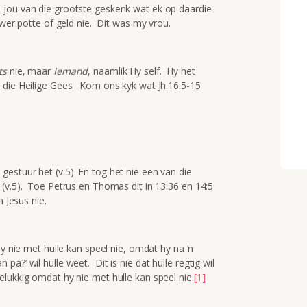
 jou van die grootste geskenk wat ek op daardie
lwer potte of geld nie. Dit was my vrou.
ts
nie, maar
Iemand
, naamlik Hy self. Hy het
 die Heilige Gees. Kom ons kyk wat Jh.16:5-15
estuur het (v.5). En tog het nie een van die
 (v.5). Toe Petrus en Thomas dit in 13:36 en 14:5
n Jesus nie.
hy nie met hulle kan speel nie, omdat hy na ‘n
?’ wil hulle weet. Dit is nie dat hulle regtig wil
lukkig omdat hy nie met hulle kan speel nie.
[1]