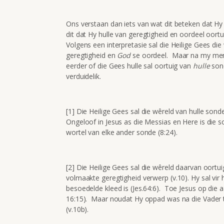
Ons verstaan dan iets van wat dit beteken dat H
dit dat Hy hulle van geregtigheid en oordeel oor
Volgens een interpretasie sal die Heilige Gees di
geregtigheid en
God
se oordeel. Maar na my mening
eerder of die Gees hulle sal oortuig van
hulle
son
verduidelik.
[1] Die Heilige Gees sal die wêreld van hulle sond
Ongeloof in Jesus as die Messias en Here is die so
wortel van elke ander sonde (8:24).
[2] Die Heilige Gees sal die wêreld daarvan oortuig
volmaakte geregtigheid verwerp (v.10). Hy sal vir 
besoedelde kleed is (Jes.64:6). Toe Jesus op die
16:15). Maar noudat Hy oppad was na die Vader 
(v.10b).