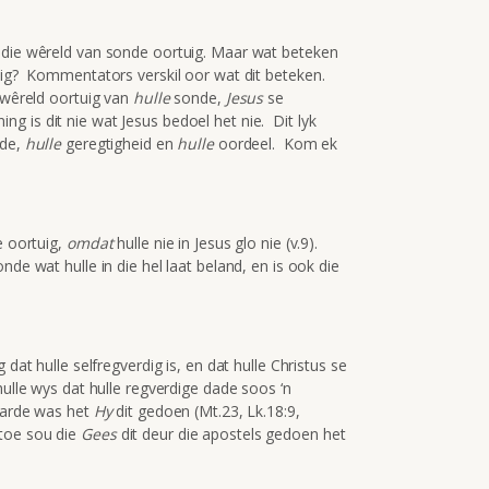
y die wêreld van sonde oortuig. Maar wat beteken
tuig? Kommentators verskil oor wat dit beteken.
e wêreld oortuig van
hulle
sonde,
Jesus
se
 is dit nie wat Jesus bedoel het nie. Dit lyk
de,
hulle
geregtigheid en
hulle
oordeel. Kom ek
e oortuig,
omdat
hulle nie in Jesus glo nie (v.9).
nde wat hulle in die hel laat beland, en is ook die
 dat hulle selfregverdig is, en dat hulle Christus se
hulle wys dat hulle regverdige dade soos ‘n
 aarde was het
Hy
dit gedoen (Mt.23, Lk.18:9,
toe sou die
Gees
dit deur die apostels gedoen het