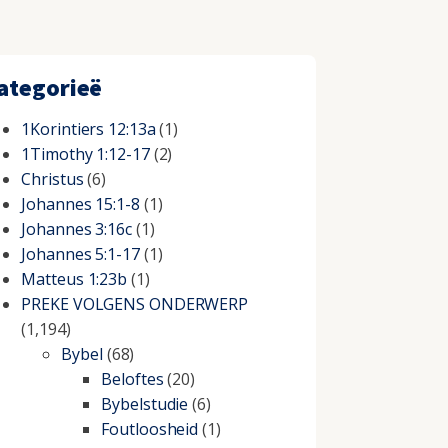
ategorieë
1Korintiers 12:13a
(1)
1Timothy 1:12-17
(2)
Christus
(6)
Johannes 15:1-8
(1)
Johannes 3:16c
(1)
Johannes 5:1-17
(1)
Matteus 1:23b
(1)
PREKE VOLGENS ONDERWERP
(1,194)
Bybel
(68)
Beloftes
(20)
Bybelstudie
(6)
Foutloosheid
(1)