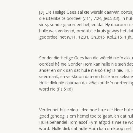
[3] Die Heilige Gees sal die wêreld daarvan oortu
die uiterlike te oordeel (v.11, 7:24, Jes.53:3). I
vir
sy
sonde geoordeel het, en dat Hy daarom nie 
hulle was verkeerd, omdat die kruis gewys het da
geoordeel het (v.11, 12:31, Gn.3:15, Kol.2:15, 1 Jh.3
Sonder die Heilige Gees kan die wêreld nie ‘n akk
oordeel hê nie. Sonder Hom kan hulle nie sien dat 
ander en dink dan dat hulle nie só sleg is nie. Hu
seermaak, en verskoon daarom hulle homseksuele 
Hulle dink nie daaraan dat
alle
sonde ‘n oortreding
word nie (Ps.51:6).
Verder het hulle nie ‘n idee hoe baie die Here hulle
goed genoeg is om hemel toe te gaan, en dat hu
Hulle behandel Hom asof Hy ‘n afgod is wie se w
word. Hulle dink dat hulle Hom kan omkoop met 