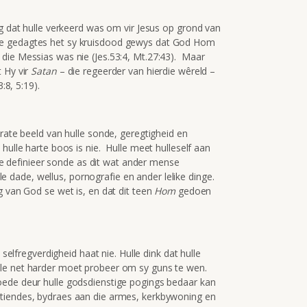
ig dat hulle verkeerd was om vir Jesus op grond van
n húlle gedagtes het sy kruisdood gewys dat God Hom
die Messias was nie (Jes.53:4, Mt.27:43). Maar
t Hy vir
Satan
– die regeerder van hierdie wêreld –
:8, 5:19).
urate beeld van hulle sonde, geregtigheid en
hulle harte boos is nie. Hulle meet hulleself aan
lle definieer sonde as dit wat ander mense
dade, wellus, pornografie en ander lelike dinge.
 van God se wet is, en dat dit teen
Hom
gedoen
 selfregverdigheid haat nie. Hulle dink dat hulle
lle net harder moet probeer om sy guns te wen.
oede deur hulle godsdienstige pogings bedaar kan
tiendes, bydraes aan die armes, kerkbywoning en