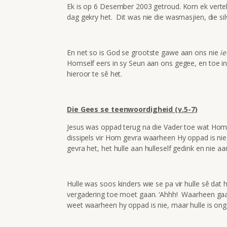
Ek is op 6 Desember 2003 getroud. Kom ek vertel
dag gekry het. Dit was nie die wasmasjien, die si
En net so is God se grootste gawe aan ons nie
ie
Homself eers in sy Seun aan ons gegee, en toe in
hieroor te sê het.
Die Gees se teenwoordigheid (v.5-7)
Jesus was oppad terug na die Vader toe wat Hom g
dissipels vir Hom gevra waarheen Hy oppad is nie
gevra het, het hulle aan hulleself gedink en nie aa
Hulle was soos kinders wie se pa vir hulle sê dat 
vergadering toe moet gaan. ‘Ahhh! Waarheen gaan pa
weet waarheen hy oppad is nie, maar hulle is onge