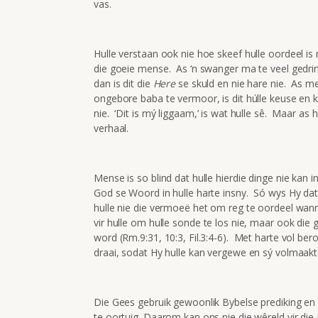
vas.
Hulle verstaan ook nie hoe skeef hulle oordeel is n
die goeie mense. As ‘n swanger ma te veel gedri
dan is dit die
Here
se skuld en nie hare nie. As m
ongebore baba te vermoor, is dit húlle keuse en k
nie. ‘Dit is mý liggaam,’ is wat hulle sê. Maar as h
verhaal.
Mense is so blind dat hulle hierdie dinge nie kan
God se Woord in hulle harte insny. Só wys Hy dat 
hulle nie die vermoeë het om reg te oordeel wann
vir hulle om hulle sonde te los nie, maar ook di
word (Rm.9:31, 10:3, Fil.3:4-6). Met harte vol ber
draai, sodat Hy hulle kan vergewe en sý volmaakte 
Die Gees gebruik gewoonlik Bybelse prediking en 
te oortuig. Daarom kan ons nie die wêreld vir die