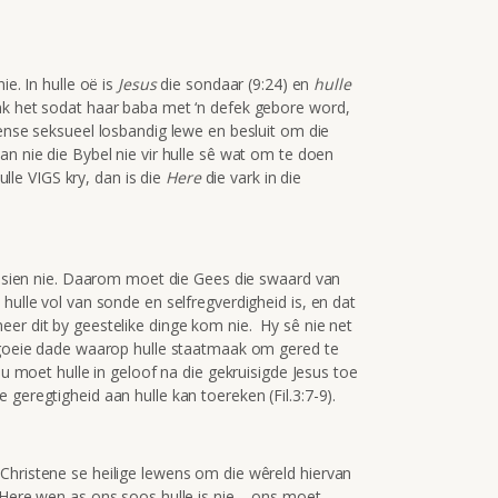
ie. In hulle oë is
Jesus
die sondaar (9:24) en
hulle
nk het sodat haar baba met ‘n defek gebore word,
ense seksueel losbandig lewe en besluit om die
an nie die Bybel nie vir hulle sê wat om te doen
ulle VIGS kry, dan is die
Here
die vark in die
 insien nie. Daarom moet die Gees die swaard van
hulle vol van sonde en selfregverdigheid is, en dat
eer dit by geestelike dinge kom nie. Hy sê nie net
e goeie dade waarop hulle staatmaak om gered te
ou moet hulle in geloof na die gekruisigde Jesus toe
geregtigheid aan hulle kan toereken (Fil.3:7-9).
Christene se heilige lewens om die wêreld hiervan
 Here wen as ons soos hulle is nie – ons moet