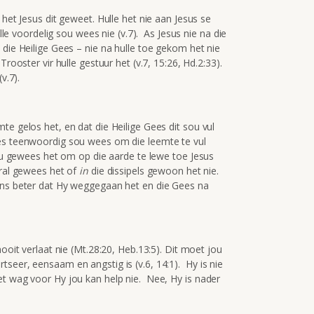
 het Jesus dit geweet. Hulle het nie aan Jesus se
ulle voordelig sou wees nie (v.7). As Jesus nie na die
 die Heilige Gees – nie na hulle toe gekom het nie
rooster vir hulle gestuur het (v.7, 15:26, Hd.2:33).
v.7).
te gelos het, en dat die Heilige Gees dit sou vul
s teenwoordig sou wees om die leemte te vul
sou gewees het om op die aarde te lewe toe Jesus
oral gewees het of
in
die dissipels gewoon het nie.
 ons beter dat Hy weggegaan het en die Gees na
nooit verlaat nie (Mt.28:20, Heb.13:5). Dit moet jou
seer, eensaam en angstig is (v.6, 14:1). Hy is nie
et wag voor Hy jou kan help nie. Nee, Hy is nader