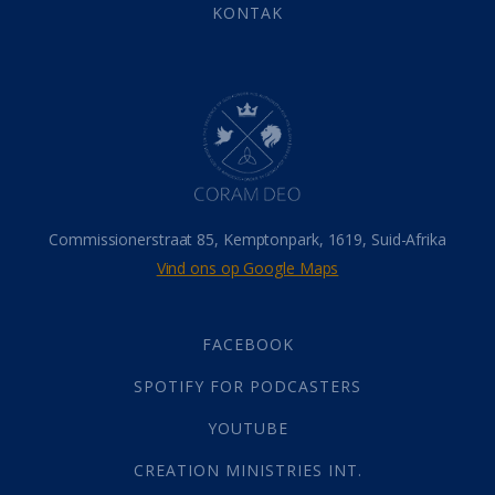
Eindtyd
(142)
KONTAK
Belonings
(4)
Dood
(26)
Hel
(21)
Hemel
(31)
Israel
(14)
Millennium
(1)
Oordeelsdag
(19)
Verheerlikte liggaam
(3)
Commissionerstraat 85, Kemptonpark, 1619, Suid-Afrika
Wederkoms
(27)
Vind ons op Google Maps
Gebed
(87)
Dankbaarheid
(5)
Die Onse Vader
(12)
FACEBOOK
Vas
(2)
SPOTIFY FOR PODCASTERS
God
(392)
Afgode
(23)
YOUTUBE
Tien Plae
(5)
CREATION MINISTRIES INT.
Almag
(1)