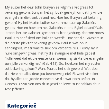
My suster het deur John Bunyan se Pilgrim's Progress tot
bekering gekom. Bunyan het sy boek geskryf, omdat hy vir die
evangelie in die tronk beland het. Hoe het Bunyan tot bekering
gekom? Hy het Martin Luther se kommentaar op Galasi
ë
rs
gelees. Hoe en hoekom het Galasi
ë
rs in ons Bybel beland? Vals
leraars het die Galasi
ë
r-gemeentes binnegedring, daarom moes
Paulus 'n brief skryf om hulle te weerl
ê. Hoe het die Galasiërs in
die eerste plek tot bekering gekom? Paulus was op 'n
sendingreis, maar was te siek om verder te reis. Terwyl hy in
hulle omgewing was, het hy die evangelie met hule gedeel:
"
Julle weet dat ek die eerste keer weens my siekte die evangelie
aan julle verkondig het" (Gal. 4:13). So, hoekom het my suster
tot bekering gekom? Want Paulus het siek geword. Wat doen
die Here nie alles deur jou beproewing nie? Ek weet vir seker
dat hy alles ten goede meewerk vir die wat Hom liefhet. In
Genesis 37-50 sien ons dit in Josef se lewe. 'n Boodskap deur
Ivor Jefferies.
Kategorieë