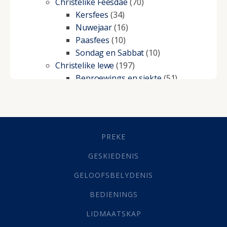
Christelike Feesdae
(70)
Kersfees
(34)
Nuwejaar
(16)
Paasfees
(10)
Sondag en Sabbat
(10)
Christelike lewe
(197)
Beproewings en siekte
(51)
Besluitneming
(6)
Dissipline
(10)
Geestelike Groei
(10)
Gehoorsaamheid
(6)
PREKE
Geld
(21)
Grys Areas
(4)
GESKIEDENIS
Hofsake
(2)
GELOOFSBELYDENIS
Lewensdoel
(3)
Selfondersoek
(1)
BEDIENINGS
Vervolging
(19)
LIDMAATSKAP
Werk
(22)