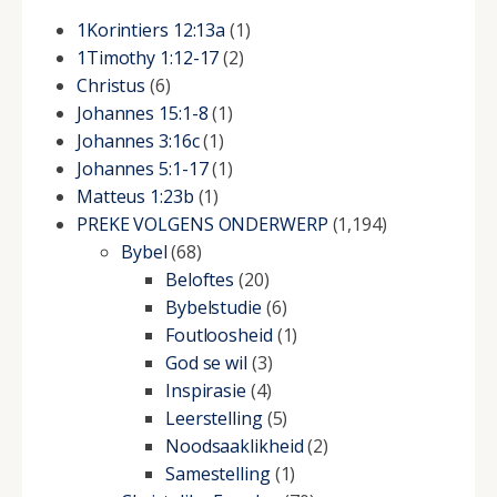
1Korintiers 12:13a
(1)
1Timothy 1:12-17
(2)
Christus
(6)
Johannes 15:1-8
(1)
Johannes 3:16c
(1)
Johannes 5:1-17
(1)
Matteus 1:23b
(1)
PREKE VOLGENS ONDERWERP
(1,194)
Bybel
(68)
Beloftes
(20)
Bybelstudie
(6)
Foutloosheid
(1)
God se wil
(3)
Inspirasie
(4)
Leerstelling
(5)
Noodsaaklikheid
(2)
Samestelling
(1)