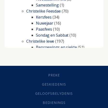
Samestelling
(1)
Christelike Feesdae
(70)
Kersfees
(34)
Nuwejaar
(16)
Paasfees
(10)
Sondag en Sabbat
(10)
Christelike lewe
(197)
Beproewings en siekte
(51)
Besluitneming
(6)
Dissipline
(10)
Geestelike Groei
(10)
Gehoorsaamheid
(6)
PREKE
Geld
(21)
Grys Areas
(4)
GESKIEDENIS
Hofsake
(2)
GELOOFSBELYDENIS
Lewensdoel
(3)
Selfondersoek
(1)
BEDIENINGS
Vervolging
(19)