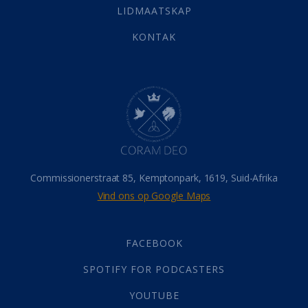
LIDMAATSKAP
Werk
(22)
Eindtyd
(142)
KONTAK
Belonings
(4)
Dood
(26)
Hel
(21)
Hemel
(31)
Israel
(14)
Millennium
(1)
Oordeelsdag
(19)
Verheerlikte liggaam
(3)
Commissionerstraat 85, Kemptonpark, 1619, Suid-Afrika
Wederkoms
(27)
Vind ons op Google Maps
Gebed
(87)
Dankbaarheid
(5)
Die Onse Vader
(12)
FACEBOOK
Vas
(2)
SPOTIFY FOR PODCASTERS
God
(392)
Afgode
(23)
YOUTUBE
Tien Plae
(5)