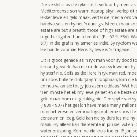
Die verskil is as die ryke sterf, verloor hy meer a
Mediterreense son warm daarop skyn, verlep dit en
lekker lewe en geld maak, vertel die media ons van
handvatsels en hy het ’n duur grafsteen, maar soos
estate are but a breath; those of high estate are 
together lighter than a breath.”
(Ps. 62:9, ESV). W
6:7). In die graf is hy armer as Indië. Sy rykdom 
leë
hande voor die Here. Sy lewe is ’n tragedie.
Dit is groot genade as ’n ryk man voor sy dood tot
iemand gewerk. Aan die einde van sy lewe het hy 
hy sterf nie. Selfs as die Here ’n ryk man red, mo
om soos hulle te dink: ‘Jaag ’n loopbaan; klim die 
en hou vakansie tot jy jou asem uitblaas.’ Wat he
‘Ten minste het ek my lewe geniet en die beste da
geld maak hom nie gelukkig nie. Ten spyte van sy 
(1839-1937) het gesê: ‘I have made many millions
man het vrese en verhoudingsprobleme soos die 
eensaam en leeg. Geld kan nie sy dors les nie; hy
maak. Hy alleen kan die leemte in jou siel vul en j
water ontspring. Kom na die kruis toe en lê jou so