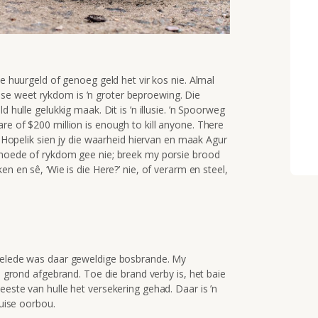
ie huurgeld of genoeg geld het vir kos nie. Almal
e weet rykdom is ’n groter beproewing. Die
d hulle gelukkig maak. Dit is ’n illusie. ’n Spoorweg
re of $200 million is enough to kill anyone. There
Hopelik sien jy die waarheid hiervan en maak Agur
armoede of rykdom gee nie; breek my porsie brood
n en sê, ‘Wie is die Here?’ nie, of verarm en steel,
 gelede was daar geweldige bosbrande. My
ie grond afgebrand. Toe die brand verby is, het baie
eeste van hulle het versekering gehad. Daar is ’n
huise oorbou.