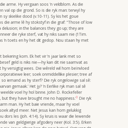
s die arme. Hy vergaan soos ’n veldblom. As die
 val op die grond. So is die ryk man: terwyl hy
 sy skielike dood (v.10-11). Sy kis het goue
 die arme lê hy stokstyf in die graf:
“Those of low
a delusion; in the balances they go up; they are
anneer die ryke sterf, vat hy niks saam nie (1Tim.
was ’n toets en hy het dit gedop. Nou staan hy met
 bekering kom. Ek het vir ’n jaar lank met so
besef geld is niks nie—hy kan dit nie saamvat as
et hy versigtig wees. Die wêreld wil hom beïnvloed
korporatiewe leer; soek onmiddellike plesier; tree af
t so iemand as hy sterf? Die ryk ongelowige sal sê:
arvan gemaak.’ Het jy? ’n Eerlike ryk man sal sê
weelde voel hy hol binne. John D. Rockefeller
3
, but they have brought me no happiness.’
Die ryk
arm man. Hy het baie vriende, maar hy voel
 soek altyd meer. Net Jesus kan hom gelukkig
ou dors les (Joh. 4:14). Sy kruis is waar die lewende
nde van geldgierige afgodery neer (Kol. 3:5). Erken