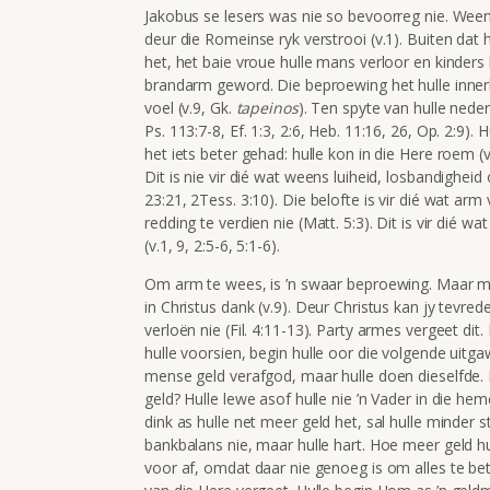
Jakobus se lesers was nie so bevoorreg nie. Weens
deur die Romeinse ryk verstrooi (v.1). Buiten dat h
het, het baie vroue hulle mans verloor en kinders 
brandarm geword. Die beproewing het hulle innerli
voel (v.9, Gk.
tapeinos
). Ten spyte van hulle nede
Ps. 113:7-8, Ef. 1:3, 2:6, Heb. 11:16, 26, Op. 2:9)
het iets beter gehad: hulle kon in die Here roem (v.9
Dit is nie vir dié wat weens luiheid, losbandigheid o
23:21, 2Tess. 3:10). Die belofte is vir dié wat arm
redding te verdien nie (Matt. 5:3). Dit is vir dié
(v.1, 9, 2:5-6, 5:1-6).
Om arm te wees, is ’n swaar beproewing. Maar me
in Christus dank (v.9). Deur Christus kan jy tevr
verloën nie (Fil. 4:11-13). Party armes vergeet dit
hulle voorsien, begin hulle oor die volgende uitgaw
mense geld verafgod, maar hulle doen dieselfde. 
geld? Hulle lewe asof hulle nie ’n Vader in die heme
dink as hulle net meer geld het, sal hulle minder s
bankbalans nie, maar hulle hart. Hoe meer geld hu
voor af, omdat daar nie genoeg is om alles te bet