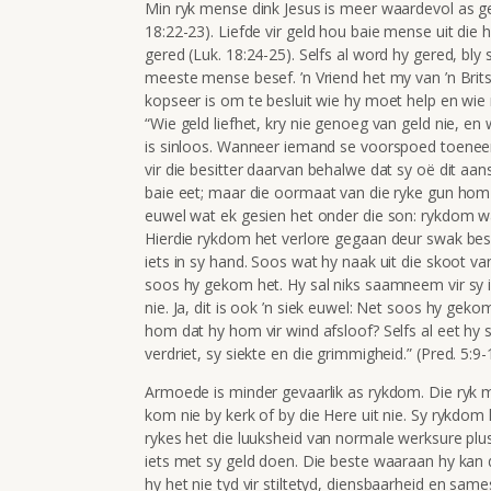
Min ryk mense dink Jesus is meer waardevol as ge
18:22-23). Liefde vir geld hou baie mense uit die
gered (Luk. 18:24-25). Selfs al word hy gered, bly
meeste mense besef. ’n Vriend het my van ’n Brits
kopseer is om te besluit wie hy moet help en wie 
“Wie geld liefhet, kry nie genoeg van geld nie, e
is sinloos. Wanneer iemand se voorspoed toeneem,
vir die besitter daarvan behalwe dat sy oë dit aan
baie eet; maar die oormaat van die ryke gun hom g
euwel wat ek gesien het onder die son: rykdom wat
Hierdie rykdom het verlore gegaan deur swak besi
iets in sy hand. Soos wat hy naak uit die skoot 
soos hy gekom het. Hy sal niks saamneem vir sy i
nie. Ja, dit is ook ’n siek euwel: Net soos hy gek
hom dat hy hom vir wind afsloof? Selfs al eet hy 
verdriet, sy siekte en die grimmigheid.” (
Pred. 5:9-
Armoede is minder gevaarlik as rykdom. Die ryk 
kom nie by kerk of by die Here uit nie. Sy rykdom 
rykes het die luuksheid van normale werksure plus
iets met sy geld doen. Die beste waaraan hy kan d
hy het nie tyd vir
stiltetyd, diensbaarheid en sames