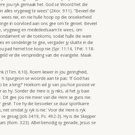
Here jou ryk gemaak het. God se Woord het die
in alles vrygewig te wees” (
2Kor. 9:11).
“Beveel die
 wees nie, en nie hulle hoop op die onsekerheid
dinge in oorvloed aan ons gee om te geniet. Beveel
de, vrygewig en mededeelsaam te wees, om
 fondament vir die toekoms, sodat hulle die ware
es en sendelinge te gee, vergader jy skatte in die
 jou pad hemel toe koop nie (Spr. 11:14, 1Pet. 1:18-
ld vir die verspreiding van die evangelie. Maak
nk (1Tim. 6:10). Roem liewer in jou geringheid,
Om ’n Spurgeon se woorde aan te pas: ‘If God has
o be a king?’ Hoekom wil jy van jou hoë posisie vir
r as hy. Sonder die Here is jy niks, al het jy baie
 Dit gee jou nie meer van die Here se guns nie.
er gesê. Toe hy die besoeker se duur sportkarre
k, net omdat jy ryk is nie.’ Voor die Here is ryk
e gesag (Job 34:19, Ps. 49:2-3). Hy is die Skepper
daars (Rom. 3:23). Albei benodig sy genade, Jesus se
.