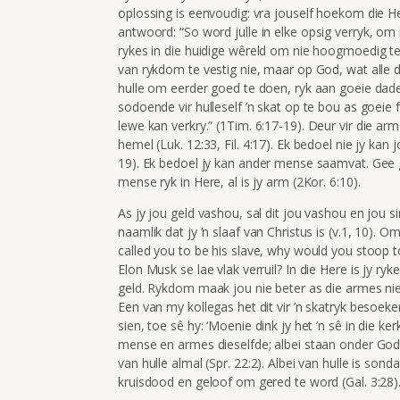
oplossing is eenvoudig: vra jouself hoekom die 
antwoord: “
So word julle in elke opsig verryk, om 
rykes in die huidige wêreld om nie hoogmoedig te
van rykdom te vestig nie, maar op God, wat alle 
hulle om eerder goed te doen, ryk aan goeie da
sodoende vir hulleself ’n skat op te bou as goeie
lewe kan verkry.”
(1Tim. 6:17-19). Deur vir die arm
hemel (Luk. 12:33, Fil. 4:17). Ek bedoel nie jy kan
19). Ek bedoel jy kan ander mense saamvat. Gee ge
mense ryk in Here, al is jy arm (2Kor. 6:10).
As jy jou geld vashou, sal dit jou vashou en jou si
naamlik dat jy ’n slaaf van Christus is (v.1, 10). 
called you to be his slave, why would you stoop t
Elon Musk se lae vlak verruil? In die Here is jy ryke
geld. Rykdom maak jou nie beter as die armes nie.
Een van my kollegas het dit vir ’n skatryk besoek
sien, toe sê hy: ‘Moenie dink jy het ’n sê in die ker
mense en armes dieselfde; albei staan onder God s
van hulle almal (Spr. 22:2). Albei van hulle is son
kruisdood en geloof om gered te word (Gal. 3:28)