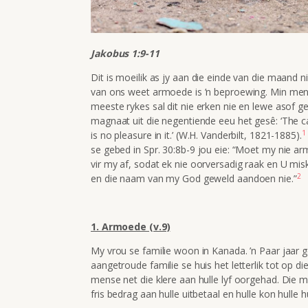
Jakobus 1:9-11
Dit is moeilik as jy aan die einde van die maand n
van ons weet armoede is ’n beproewing. Min mens
meeste rykes sal dit nie erken nie en lewe asof gel
magnaat uit die negentiende eeu het gesê: ‘The ca
1
is no pleasure in it.’ (W.H. Vanderbilt, 1821-1885).
se gebed in Spr. 30:8b-9 jou eie: “Moet my nie 
vir my af, sodat ek nie oorversadig raak en U miske
2
en die naam van my God geweld aandoen nie.”
1. Armoede (v.9)
My vrou se familie woon in Kanada. ’n Paar jaar
aangetroude familie se huis het letterlik tot op d
mense net die klere aan hulle lyf oorgehad. Die m
fris bedrag aan hulle uitbetaal en hulle kon hulle 