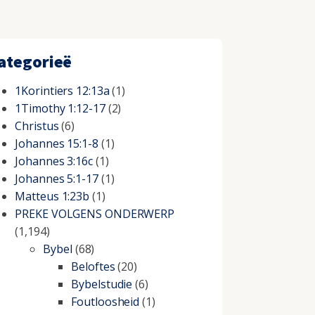
ategorieë
1Korintiers 12:13a
(1)
1Timothy 1:12-17
(2)
Christus
(6)
Johannes 15:1-8
(1)
Johannes 3:16c
(1)
Johannes 5:1-17
(1)
Matteus 1:23b
(1)
PREKE VOLGENS ONDERWERP
(1,194)
Bybel
(68)
Beloftes
(20)
Bybelstudie
(6)
Foutloosheid
(1)