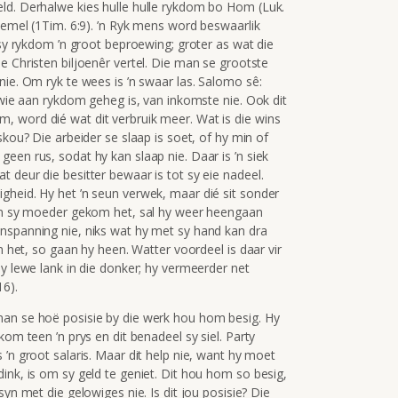
ld. Derhalwe kies hulle hulle rykdom bo Hom (Luk.
 hemel (1Tim. 6:9). ’n Ryk mens word beswaarlik
 sy rykdom ’n groot beproewing; groter as wat die
e Christen biljoenêr vertel. Die man se grootste
nie. Om ryk te wees is ’n swaar las. Salomo sê:
n wie aan rykdom geheg is, van inkomste nie. Ook dit
 word dié wat dit verbruik meer. Wat is die wins
skou? Die arbeider se slaap is soet, of hy min of
een rus, sodat hy kan slaap nie. Daar is ’n siek
 deur die besitter bewaar is tot sy eie nadeel.
gheid. Hy het ’n seun verwek, maar dié sit sonder
van sy moeder gekom het, sal hy weer heengaan
nspanning nie, niks wat hy met sy hand kan dra
om het, so gaan hy heen. Watter voordeel is daar vir
sy lewe lank in die donker; hy vermeerder net
16
).
man se hoë posisie by die werk hou hom besig. Hy
kom teen ’n prys en dit benadeel sy siel. Party
 ’n groot salaris. Maar dit help nie, want hy moet
ink, is om sy geld te geniet. Dit hou hom so besig,
yn met die gelowiges nie. Is dit jou posisie? Die