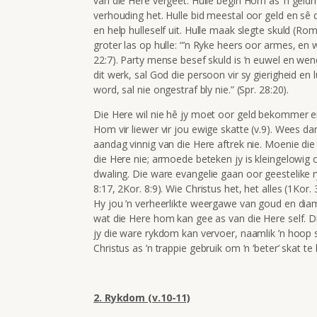
van die Here vergeet. Hulle begin Hom as ’n geldm
verhouding het. Hulle bid meestal oor geld en sê 
en help hulleself uit. Hulle maak slegte skuld (Rom
groter las op hulle:
“’n Ryke heers oor armes, en wi
22:7). Party mense besef skuld is ’n euwel en wend
dit werk, sal God die persoon vir sy gierigheid en lui
word, sal nie ongestraf bly nie.” (Spr. 28:20).
Die
Here wil nie hê jy moet oor geld bekommer e
Hom vir liewer vir jou ewige skatte (v.9). Wees d
aandag vinnig van die Here aftrek nie. Moenie die
die Here nie; armoede beteken jy is kleingelowig o
dwaling. Die
ware evangelie gaan oor geestelike 
8:17, 2Kor. 8:9). Wie Christus het, het alles (1Kor
Hy jou ’n verheerlikte weergawe van goud en dia
wat die Here hom kan gee as van die Here self. Di
jy die ware rykdom kan vervoer, naamlik ’n hoop s
Christus as ’n trappie gebruik om ’n ‘beter’ skat te 
2. Rykdom (v.10-11)