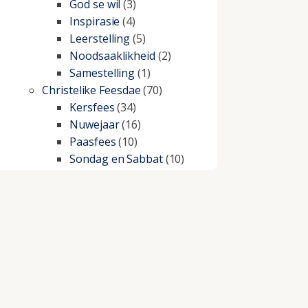
God se wil
(3)
Inspirasie
(4)
Leerstelling
(5)
Noodsaaklikheid
(2)
Samestelling
(1)
Christelike Feesdae
(70)
Kersfees
(34)
Nuwejaar
(16)
Paasfees
(10)
Sondag en Sabbat
(10)
Christelike lewe
(197)
Beproewings en siekte
(51)
Besluitneming
(6)
Dissipline
(10)
Geestelike Groei
(10)
Gehoorsaamheid
(6)
Geld
(21)