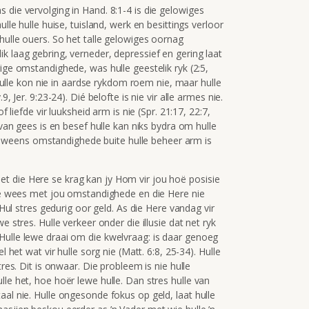
 die vervolging in Hand. 8:1-4 is die gelowiges
ulle hulle huise, tuisland, werk en besittings verloor
hulle ouers
. So het talle gelowiges oornag
k laag gebring, verneder, depressief en gering laat
rige omstandighede, was hulle geestelik ryk (2:5,
. Hulle kon nie in aardse rykdom roem nie, maar hulle
, Jer. 9:23-24). Dié belofte is nie vir alle armes nie.
f liefde vir luuksheid arm is nie (Spr. 21:17, 22:7,
 van gees is en besef hulle kan niks bydra om hulle
 wat weens omstandighede buite hulle beheer arm is
t die Here se krag kan jy Hom vir jou hoë posisie
ede wees met jou omstandighede en die Here nie
. Hul stres gedurig oor geld. As die Here vandag vir
e stres. Hulle verkeer onder die illusie dat net ryk
Hulle lewe draai om die kwelvraag: is daar genoeg
l het wat vir hulle sorg nie (Matt. 6:8, 25-34). Hulle
tres. Dit is onwaar. Die probleem is nie hulle
lle het, hoe hoër lewe hulle. Dan stres hulle van
aal nie. Hulle ongesonde fokus op geld, laat hulle