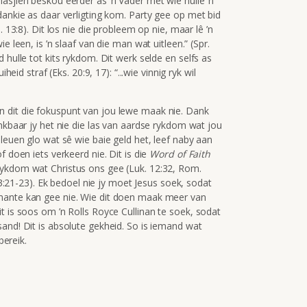
asjien beskou eerder as ’n Vader met wie hulle ’n
dankie as daar verligting kom. Party gee op met bid
. 13:8). Dit los nie die probleem op nie, maar lê ’n
e leen, is ’n slaaf van die man wat uitleen.”
(Spr.
 hulle tot kits rykdom. Dit werk selde en selfs as
heid straf (Eks. 20:9, 17): “...wie vinnig ryk wil
n dit die fokuspunt van jou lewe maak nie. Dank
ankbaar jy het nie die las van aardse rykdom wat jou
 leuen glo wat sê wie baie geld het, leef naby aan
f doen iets verkeerd nie. Dit is die
Word of Faith
rykdom wat Christus ons gee (Luk. 12:32, Rom.
. 3:21-23). Ek bedoel nie jy moet Jesus soek, sodat
mante kan gee nie. Wie dit doen maak meer van
t is soos om ’n Rolls Royce Cullinan te soek, sodat
and! Dit is absolute gekheid. So is iemand wat
bereik.