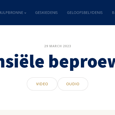
HULPBRONNE
GESKIEDENIS
GELOOFSBELYDENIS
B
29 MARCH 2023
nsiële beproe
VIDEO
OUDIO