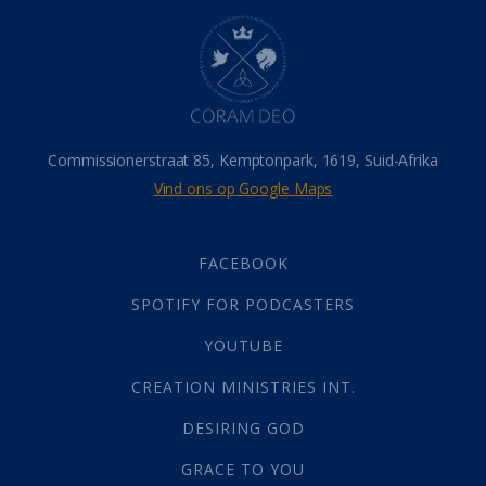
Hel
(21)
Hemel
(31)
Israel
(14)
Millennium
(1)
Oordeelsdag
(19)
Verheerlikte liggaam
(3)
Commissionerstraat 85, Kemptonpark, 1619, Suid-Afrika
Wederkoms
(27)
Vind ons op Google Maps
Gebed
(87)
Dankbaarheid
(5)
Die Onse Vader
(12)
FACEBOOK
Vas
(2)
SPOTIFY FOR PODCASTERS
God
(392)
Afgode
(23)
YOUTUBE
Tien Plae
(5)
CREATION MINISTRIES INT.
Almag
(1)
Alomteenwoordig
(4)
DESIRING GOD
Liefde
(1)
GRACE TO YOU
Alwetendheid
(1)