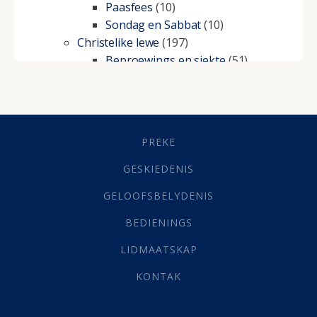
Paasfees
(10)
Sondag en Sabbat
(10)
Christelike lewe
(197)
Beproewings en siekte
(51)
Besluitneming
(6)
Dissipline
(10)
Geestelike Groei
(10)
Gehoorsaamheid
(6)
PREKE
Geld
(21)
Grys Areas
(4)
GESKIEDENIS
Hofsake
(2)
GELOOFSBELYDENIS
Lewensdoel
(3)
Selfondersoek
(1)
BEDIENINGS
Vervolging
(19)
LIDMAATSKAP
Werk
(22)
Eindtyd
(142)
KONTAK
Belonings
(4)
Dood
(26)