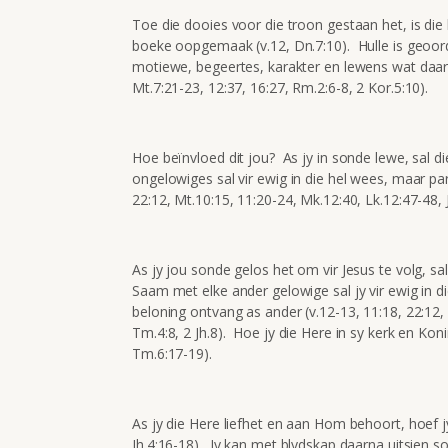
Toe die dooies voor die troon gestaan het, is di
boeke oopgemaak (v.12, Dn.7:10). Hulle is geoor
motiewe, begeertes, karakter en lewens wat daari
Mt.7:21-23, 12:37, 16:27, Rm.2:6-8, 2 Kor.5:10).
Hoe beïnvloed dit jou? As jy in sonde lewe, sal di
ongelowiges sal vir ewig in die hel wees, maar pa
22:12, Mt.10:15, 11:20-24, Mk.12:40, Lk.12:47-48, 
As jy jou sonde gelos het om vir Jesus te volg, sal
Saam met elke ander gelowige sal jy vir ewig in 
beloning ontvang as ander (v.12-13, 11:18, 22:12, M
Tm.4:8, 2 Jh.8). Hoe jy die Here in sy kerk en Koni
Tm.6:17-19).
As jy die Here liefhet en aan Hom behoort, hoef j
Jh.4:16-18). Jy kan met blydskap daarna uitsien so