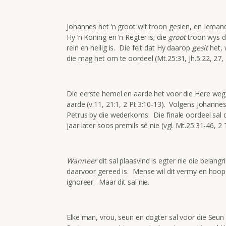
Johannes het ‘n groot wit troon gesien, en Ieman
Hy ‘n Koning en ‘n Regter is; die
groot
troon wys da
rein en heilig is. Die feit dat Hy daarop
gesit
het, 
die mag het om te oordeel (Mt.25:31, Jh.5:22, 27, 
Die eerste hemel en aarde het voor die Here weg
aarde (v.11, 21:1, 2 Pt.3:10-13). Volgens Johannes
Petrus by die wederkoms. Die finale oordeel sal 
jaar later soos premils sê nie (vgl. Mt.25:31-46, 2 
Wanneer
dit sal plaasvind is egter nie die belang
daarvoor gereed is. Mense wil dit vermy en hoop 
ignoreer. Maar dit sal nie.
Elke man, vrou, seun en dogter sal voor die Seun