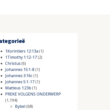
ategorieë
1Korintiers 12:13a
(1)
1Timothy 1:12-17
(2)
Christus
(6)
Johannes 15:1-8
(1)
Johannes 3:16c
(1)
Johannes 5:1-17
(1)
Matteus 1:23b
(1)
PREKE VOLGENS ONDERWERP
(1,194)
Bybel
(68)