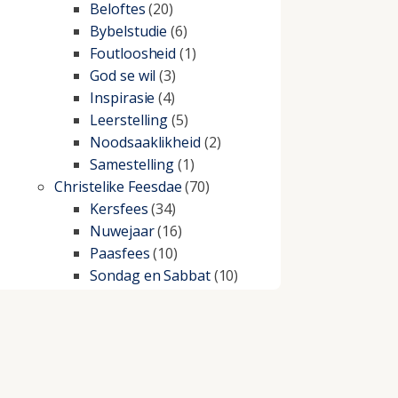
Beloftes
(20)
Bybelstudie
(6)
Foutloosheid
(1)
God se wil
(3)
Inspirasie
(4)
Leerstelling
(5)
Noodsaaklikheid
(2)
Samestelling
(1)
Christelike Feesdae
(70)
Kersfees
(34)
Nuwejaar
(16)
Paasfees
(10)
Sondag en Sabbat
(10)
Christelike lewe
(197)
Beproewings en siekte
(51)
Besluitneming
(6)
Dissipline
(10)