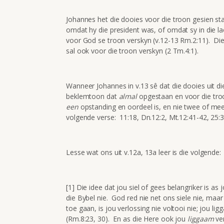
Johannes het die dooies voor die troon gesien st
omdat hy die president was, of omdat sy in die l
voor God se troon verskyn (v.12-13 Rm.2:11). D
sal ook voor die troon verskyn (2 Tm.4:1).
Wanneer Johannes in v.13 sê dat die dooies uit di
beklemtoon dat
almal
opgestaan en voor die troo
een
opstanding en oordeel is, en nie twee of meer
volgende verse: 11:18, Dn.12:2, Mt.12:41-42, 25:3
Lesse wat ons uit v.12a, 13a leer is die volgende:
[1] Die idee dat jou siel of gees belangriker is as
die Bybel nie. God red nie net ons siele nie, ma
toe gaan, is jou verlossing nie voltooi nie; jou 
(Rm.8:23, 30). En as die Here ook jou
liggaam
ve