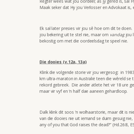
Regter wees wat jou oordeel; as jy gered is, sal 
Maak seker dat Hy jou Verlosser en Advokaat is, e
Ek sal later presies vir jou sê hoe om dit te doe
jou bekering uit te stel nie, maar om
vandag
jou l
bekostig om met die oordeelsdag te speel nie.
Die dooies (v.12a, 13a)
Klink die volgende storie vir jou vergesog: in 198
km ultra-maraton in Australië teen die wêreld se
rekord gebreek. Die ander atlete het vir 18 ure ge
maar vir vyf en ‘n half dae aaneen gehardloop.
Dalk klink dit soos ‘n wolhaarstorie, maar dit is n
van die dooies nie uit iemand se duim gesuig nie,
any of you that God raises the dead?” (Hd.26:8, ES