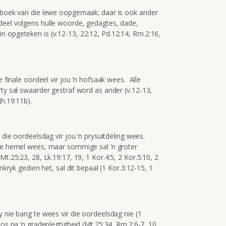
e boek van die lewe oopgemaak; daar is ook ander
deel volgens hulle woorde, gedagtes, dade,
n opgeteken is (v.12-13, 22:12, Pd.12:14, Rm.2:16,
e finale oordeel vir jou ‘n hofsaak wees. Alle
rty sal swaarder gestraf word as ander (v.12-13,
Jh.19:11b).
 die oordeelsdag vir jou ‘n prysuitdeling wees.
die hemel wees, maar sommige sal ‘n groter
t.25:23, 28, Lk.19:17, 19, 1 Kor.4:5, 2 Kor.5:10, 2
nkryk gedien het, sal dit bepaal (1 Kor.3:12-15, 1
y nie bang te wees vir die oordeelsdag nie (1
os na ‘n gradeplegtigheid (Mt.25:34, Rm.2:6-7, 10,