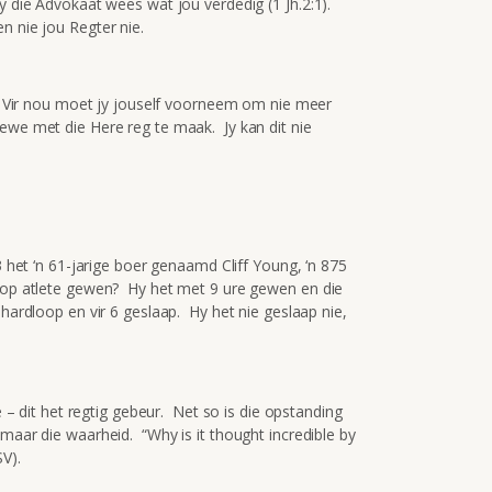
Hy die Advokaat wees wat jou verdedig (1 Jh.2:1).
n nie jou Regter nie.
n. Vir nou moet jy jouself voorneem om nie meer
ewe met die Here reg te maak. Jy kan dit nie
3 het ‘n 61-jarige boer genaamd Cliff Young, ‘n 875
 top atlete gewen? Hy het met 9 ure gewen en die
hardloop en vir 6 geslaap. Hy het nie geslaap nie,
ie – dit het regtig gebeur. Net so is die opstanding
 maar die waarheid. “Why is it thought incredible by
V).