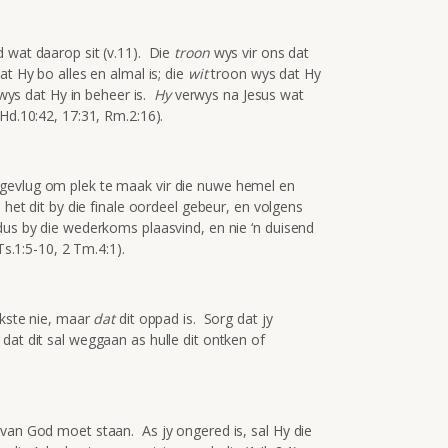
d wat daarop sit (v.11). Die
troon
wys vir ons dat
t Hy bo alles en almal is; die
wit
troon wys dat Hy
wys dat Hy in beheer is.
Hy
verwys na Jesus wat
Hd.10:42, 17:31, Rm.2:16).
gevlug om plek te maak vir die nuwe hemel en
 het dit by die finale oordeel gebeur, en volgens
dus by die wederkoms plaasvind, en nie ‘n duisend
Ts.1:5-10, 2 Tm.4:1).
rikste nie, maar
dat
dit oppad is. Sorg dat jy
dat dit sal weggaan as hulle dit ontken of
 van God moet staan. As jy ongered is, sal Hy die