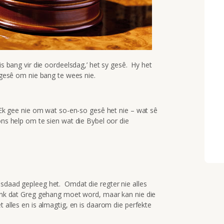
is bang vir die oordeelsdag,’ het sy gesê. Hy het
r gesê om nie bang te wees nie.
 ‘Ek gee nie om wat so-en-so gesê het nie – wat sê
 ons help om te sien wat die Bybel oor die
isdaad gepleeg het. Omdat die regter nie alles
dink dat Greg gehang moet word, maar kan nie die
 alles en is almagtig, en is daarom die perfekte