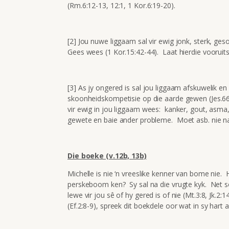
(Rm.6:12-13, 12:1, 1 Kor.6:19-20).
[2] Jou nuwe liggaam sal vir ewig jonk, sterk, geso
Gees wees (1 Kor.15:42-44). Laat hierdie vooruitsi
[3] As jy ongered is sal jou liggaam afskuwelik en 
skoonheidskompetisie op die aarde gewen (Jes.66
vir ewig in jou liggaam wees: kanker, gout, asma,
gewete en baie ander probleme. Moet asb. nie na h
Die boeke (v.12b, 13b)
Michelle is nie ‘n vreeslike kenner van bome nie. H
perskeboom ken? Sy sal na die vrugte kyk. Net so
lewe vir jou sê of hy gered is of nie (Mt.3:8, Jk.
(Ef.2:8-9), spreek dit boekdele oor wat in sy hart