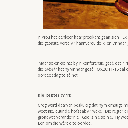
‘n Vrou het eenkeer haar predikant gaan sien. ‘Ek 
die gepaste verse vir haar verduidelik, en vir haa
‘Maar so-en-so het by ‘n konferensie gesê dat...’
die
Bybel
?’ het hy vir haar gesê. Op.20:11-15 sal
oordeelsdag te sê het.
Die Regter (v.11)
Greg word daarvan beskuldig dat hy ‘n ernstige m
weet nie, duur die hofsaak vir weke. Die regter 
grondwet verander nie. God is nié so nie. Hy weet
Een om die wêreld te oordeel.