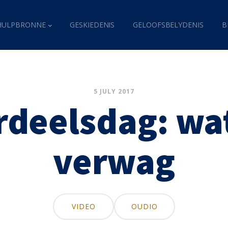
HULPBRONNE
GESKIEDENIS
GELOOFSBELYDENIS
B
5 JULY 2017
rdeelsdag: wa
verwag
VIDEO
OUDIO