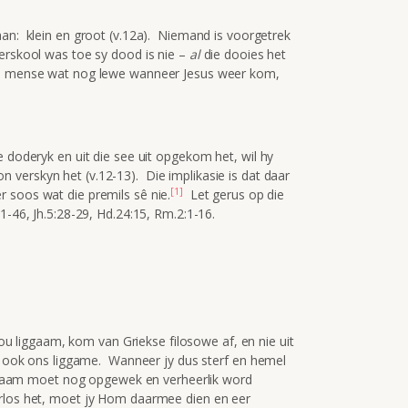
aan: klein en groot (v.12a). Niemand is voorgetrek
aerskool was toe sy dood is nie –
al
die dooies het
ie mense wat nog lewe wanneer Jesus weer kom,
e doderyk en uit die see uit opgekom het, wil hy
n verskyn het (v.12-13). Die implikasie is dat daar
[1]
 soos wat die premils sê nie.
Let gerus op die
1-46, Jh.5:28-29, Hd.24:15, Rm.2:1-16.
 jou liggaam, kom van Griekse filosowe af, en nie uit
ar ook ons liggame. Wanneer jy dus sterf en hemel
liggaam moet nog opgewek en verheerlik word
rlos het, moet jy Hom daarmee dien en eer