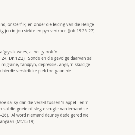
nd, onsterflik, en onder die leiding van die Heilige
g jou in jou siekte en pyn vertroos (Job 19:25-27).
afgryslik wees, al het jy ook ‘n
:24, Dn.12:2). Sonde en die gevolge daarvan sal
 migraine, tandpyn, depressie, angs, ‘n skuldige
ierdie verskriklike plek toe gaan nie.
oe sal sy dan die verskil tussen ‘n appel- en ‘n
 sal die goeie of slegte vrugte van iemand se
2:14-26). Al word niemand deur sy dade gered nie
 aangaan (Mt.15:19).