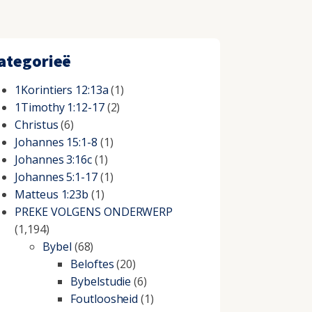
ategorieë
1Korintiers 12:13a
(1)
1Timothy 1:12-17
(2)
Christus
(6)
Johannes 15:1-8
(1)
Johannes 3:16c
(1)
Johannes 5:1-17
(1)
Matteus 1:23b
(1)
PREKE VOLGENS ONDERWERP
(1,194)
Bybel
(68)
Beloftes
(20)
Bybelstudie
(6)
Foutloosheid
(1)