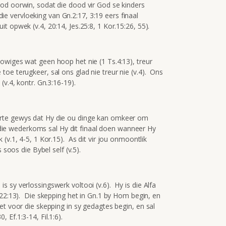
od oorwin, sodat die dood vir God se kinders
 die vervloeking van Gn.2:17, 3:19 eers finaal
 opwek (v.4, 20:14, Jes.25:8, 1 Kor.15:26, 55).
owiges wat geen hoop het nie (1 Ts.4:13), treur
oe terugkeer, sal ons glad nie treur nie (v.4). Ons
(v.4, kontr. Gn.3:16-19).
rte gewys dat Hy die ou dinge kan omkeer om
y die wederkoms sal Hy dit finaal doen wanneer Hy
(v.1, 4-5, 1 Kor.15). As dit vir jou onmoontlik
 soos die Bybel self (v.5).
 sy verlossingswerk voltooi (v.6). Hy is die Alfa
8, 22:13). Die skepping het in Gn.1 by Hom begin, en
et voor die skepping in sy gedagtes begin, en sal
Ef.1:3-14, Fil.1:6).