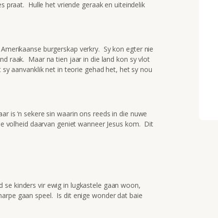
s praat. Hulle het vriende geraak en uiteindelik
k Amerikaanse burgerskap verkry. Sy kon egter nie
d raak. Maar na tien jaar in die land kon sy vlot
 sy aanvanklik net in teorie gehad het, het sy nou
r is ‘n sekere sin waarin ons reeds in die nuwe
die volheid daarvan geniet wanneer Jesus kom. Dit
se kinders vir ewig in lugkastele gaan woon,
arpe gaan speel. Is dit enige wonder dat baie