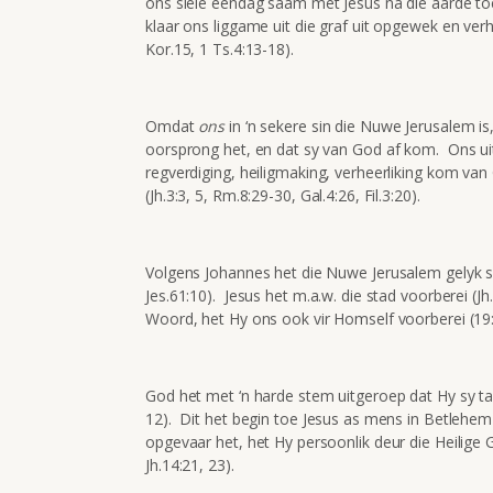
ons siele eendag saam met Jesus na die aarde toe s
klaar ons liggame uit die graf uit opgewek en verh
Kor.15, 1 Ts.4:13-18).
Omdat
ons
in ‘n sekere sin die Nuwe Jerusalem is
oorsprong het, en dat sy van God af kom. Ons uit
regverdiging, heiligmaking, verheerliking kom van
(Jh.3:3, 5, Rm.8:29-30, Gal.4:26, Fil.3:20).
Volgens Johannes het die Nuwe Jerusalem gelyk so
Jes.61:10). Jesus het m.a.w. die stad voorberei (
Woord, het Hy ons ook vir Homself voorberei (19:7
God het met ‘n harde stem uitgeroep dat Hy sy ta
12). Dit het begin toe Jesus as mens in Betlehem 
opgevaar het, het Hy persoonlik deur die Heilige
Jh.14:21, 23).