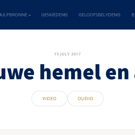
HULPBRONNE
GESKIEDENIS
GELOOFSBELYDENIS
B
15 JULY 2017
uwe hemel en
VIDEO
OUDIO