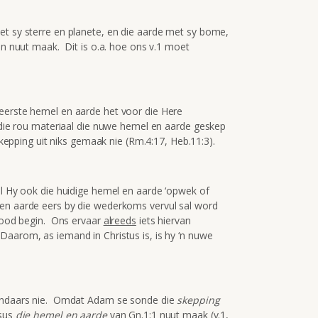
et sy sterre en planete, en die aarde met sy bome,
aan nuut maak. Dit is o.a. hoe ons v.1 moet
 eerste hemel en aarde het voor die Here
t die rou materiaal die nuwe hemel en aarde geskep
skepping uit niks gemaak nie (Rm.4:17, Heb.11:3).
al Hy ook die huidige hemel en aarde ‘opwek of
en aarde eers by die wederkoms vervul sal word
sdood begin. Ons ervaar
alreeds
iets hiervan
aarom, as iemand in Christus is, is hy ‘n nuwe
 sondaars nie. Omdat Adam se sonde die
skepping
esus
die hemel en aarde
van Gn.1:1 nuut maak (v.1,