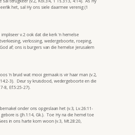
al terugkeer (v.2, Kol.3:4, 1 Ts.3:13, 4:14). As Hy
eerlik het, sal Hy ons siele daarmee verenig (1
, impliseer v.2 ook dat die kerk ‘n hemelse
verkiesing, verlossing, wedergeboorte, roeping,
 God af; ons is burgers van die hemelse Jerusalem
os ‘n bruid wat mooi gemaak is vir haar man (v.2,
Jh.14:2-3). Deur sy kruisdood, wedergeboorte en die
-8, Ef.5:25-27).
bernakel onder ons opgeslaan het (v.3, Lv.26:11-
gebore is (Jh.1:14, Gk.). Toe Hy na die hemel toe
 Gees in ons harte kom woon (v.3, Mt.28:20,