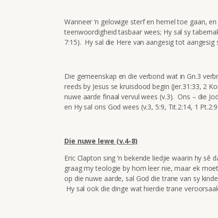
Wanneer ‘n gelowige sterf en hemel toe gaan, en 
teenwoordigheid tasbaar wees; Hy sal sy tabernake
7:15). Hy sal die Here van aangesig tot aangesig sie
Die gemeenskap en die verbond wat in Gn.3 verbree
reeds by Jesus se kruisdood begin (Jer.31:33, 2 Ko
nuwe aarde finaal vervul wees (v.3). Ons – die Jod
en Hy sal ons God wees (v.3, 5:9, Tit.2:14, 1 Pt.2:9
Die nuwe lewe (v.4-8)
Eric Clapton sing ‘n bekende liedjie waarin hy sê da
graag my teologie by hom leer nie, maar ek moet s
op die nuwe aarde, sal God die trane van sy kinders
Hy sal ook die dinge wat hierdie trane veroorsaak