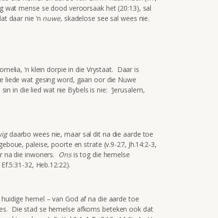
ing wat mense se dood veroorsaak het (20:13), sal
at daar nie ‘n
nuwe
, skadelose see sal wees nie.
rnelia, ‘n klein dorpie in die Vrystaat. Daar is
ie liede wat gesing word, gaan oor die Nuwe
sin in die lied wat nie Bybels is nie: ‘Jerusalem,
ig
daarbo wees nie, maar sal dit na die aarde toe
eboue, paleise, poorte en strate (v.9-27, Jh.14:2-3,
er na die inwoners.
Ons
is tog die hemelse
 Ef.5:31-32, Heb.12:22).
e huidige hemel – van God af na die aarde toe
ees. Die stad se hemelse afkoms beteken ook dat