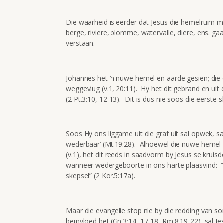
Die waarheid is eerder dat Jesus die hemelruim m
berge, riviere, blomme, watervalle, diere, ens. g
verstaan.
Johannes het ‘n nuwe hemel en aarde gesien; die
weggevlug (v.1, 20:11). Hy het dit gebrand en ui
(2 Pt.3:10, 12-13). Dit is dus nie soos die eerste 
Soos Hy ons liggame uit die graf uit sal opwek, s
wederbaar’ (Mt.19:28). Alhoewel die nuwe hemel 
(v.1), het dit reeds in saadvorm by Jesus se krui
wanneer wedergeboorte in ons harte plaasvind: “D
skepsel” (2 Kor.5:17a).
Maar die evangelie stop nie by die redding van
beïnvloed het (Gn.3:14, 17-18, Rm.8:19-22), sal J