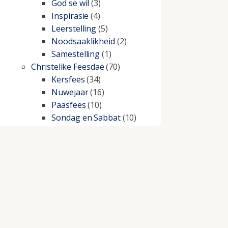
God se wil
(3)
Inspirasie
(4)
Leerstelling
(5)
Noodsaaklikheid
(2)
Samestelling
(1)
Christelike Feesdae
(70)
Kersfees
(34)
Nuwejaar
(16)
Paasfees
(10)
Sondag en Sabbat
(10)
Christelike lewe
(197)
Beproewings en siekte
(51)
Besluitneming
(6)
Dissipline
(10)
Geestelike Groei
(10)
Gehoorsaamheid
(6)
Geld
(21)