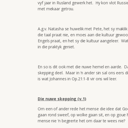
vyf jaar in Rusland gewerk het. Hy kon vlot Russie
met mekaar getrou.
A.g.v. Natasha se huwelik met Pete, het sy makli
die taal praat nie, en moes aan die kultuur gewoon
Engels praat, en het sy die kultuur aangeleer. Wat
in die praktyk geniet.
En so is dit ook met die nuwe hemel en aarde. Daa
skepping deel. Maar in ‘n ander sin sal ons eers 
is wat Johannes in Op.21:1-8 vir ons wil leer.
Die nuwe skepping (v.1)
Om een of ander rede het mense die idee dat God 
gaan rond sweef, op wolke gaan sit, en op goue h
mense nie ‘n begeerte het om daar te wees nie?