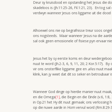
Deur sy kruisdood en opstanding het Jesus die do
skadeloos is (Jh.11:25-26, Fil.1:21, 23). En tog sal
verdwyn wanneer Jesus ons liggame uit die dood uit
Alhoewel ons nie op begrafnisse treur soos ongel
ons nogsteeds. Maar wanneer Jesus na die aarde t
sal ook geen emosionele of fisiese pyn ervaar nie 
Jesus het by sy eerste koms en deur wedergeboo
nuut te word (Jh.2-3, 6, 9, 11, 20; 2 Kor.5:17). B
vir ons onsterflike liggame gee en
alles
nuut maak 
klink, kan jy weet dat dit so seker en betroubaar is
Wanneer God dinge op hierdie manier nuut maak, is
en die Omega
[1]
, die Begin en die Einde (v.6, 1:
in Op.21 het Hy dit nuut gemaak; ons verlossing h
op die nuwe aarde in Hom vervul word (Rm.8:29-30, 