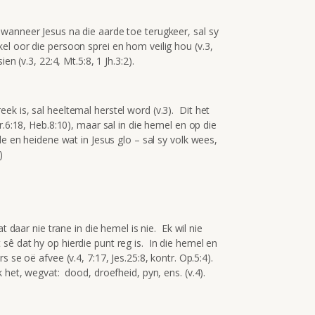
wanneer Jesus na die aarde toe terugkeer, sal sy
l oor die persoon sprei en hom veilig hou (v.3,
n (v.3, 22:4, Mt.5:8, 1 Jh.3:2).
k is, sal heeltemal herstel word (v.3). Dit het
r.6:18, Heb.8:10), maar sal in die hemel en op die
e en heidene wat in Jesus glo – sal sy volk wees,
)
t daar nie trane in die hemel is nie. Ek wil nie
ê dat hy op hierdie punt reg is. In die hemel en
 se oë afvee (v.4, 7:17, Jes.25:8, kontr. Op.5:4).
 het, wegvat: dood, droefheid, pyn, ens. (v.4).