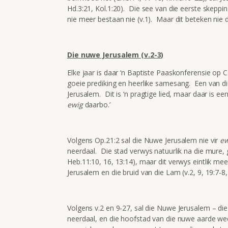
Hd.3:21, Kol.1:20). Die see van die eerste skepp
nie meer bestaan nie (v.1). Maar dit beteken nie d
Die nuwe Jerusalem (v.2-3)
Elke jaar is daar ‘n Baptiste Paaskonferensie op Co
goeie prediking en heerlike samesang. Een van d
Jerusalem. Dit is ‘n pragtige lied, maar daar is een 
ewig
daarbo.’
Volgens Op.21:2 sal die Nuwe Jerusalem nie vir
ew
neerdaal. Die stad verwys natuurlik na die mure, g
Heb.11:10, 16, 13:14), maar dit verwys eintlik me
Jerusalem en die bruid van die Lam (v.2, 9, 19:7-8,
Volgens v.2 en 9-27, sal die Nuwe Jerusalem – di
neerdaal, en die hoofstad van die nuwe aarde w