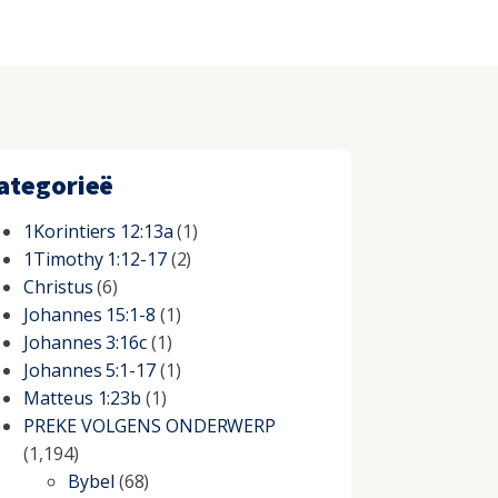
ategorieë
1Korintiers 12:13a
(1)
1Timothy 1:12-17
(2)
Christus
(6)
Johannes 15:1-8
(1)
Johannes 3:16c
(1)
Johannes 5:1-17
(1)
Matteus 1:23b
(1)
PREKE VOLGENS ONDERWERP
(1,194)
Bybel
(68)