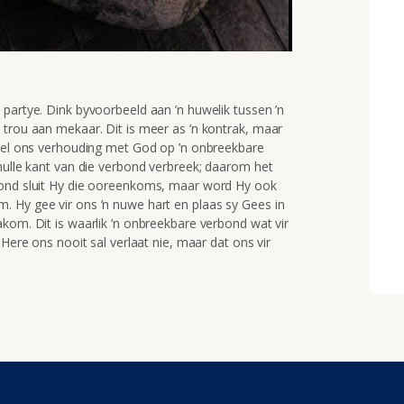
partye. Dink byvoorbeeld aan ’n huwelik tussen ’n
 trou aan mekaar. Dit is meer as ’n kontrak, maar
ybel ons verhouding met God op ’n onbreekbare
hulle kant van die verbond verbreek; daarom het
bond sluit Hy die ooreenkoms, maar word Hy ook
 Hy gee vir ons ’n nuwe hart en plaas sy Gees in
kom. Dit is waarlik ’n onbreekbare verbond wat vir
 Here ons nooit sal verlaat nie, maar dat ons vir