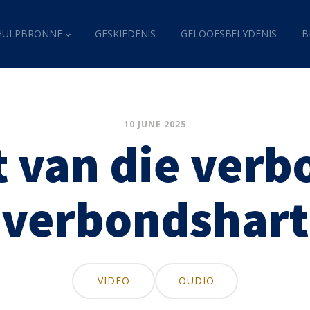
HULPBRONNE
GESKIEDENIS
GELOOFSBELYDENIS
B
10 JUNE 2025
t van die verbo
verbondshart
VIDEO
OUDIO