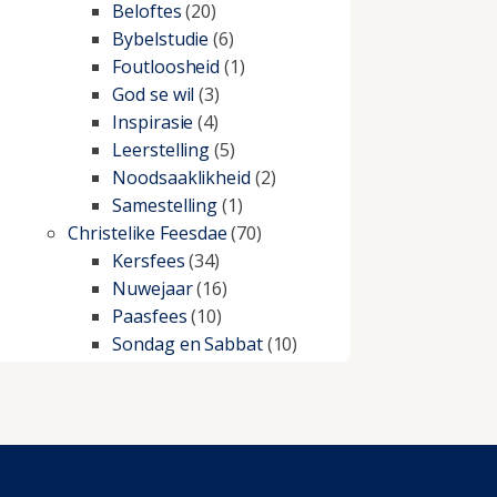
Beloftes
(20)
Bybelstudie
(6)
Foutloosheid
(1)
God se wil
(3)
Inspirasie
(4)
Leerstelling
(5)
Noodsaaklikheid
(2)
Samestelling
(1)
Christelike Feesdae
(70)
Kersfees
(34)
Nuwejaar
(16)
Paasfees
(10)
Sondag en Sabbat
(10)
Christelike lewe
(197)
Beproewings en siekte
(51)
Besluitneming
(6)
Dissipline
(10)