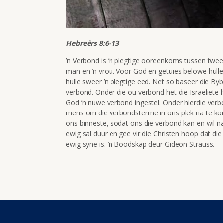
Hebreërs 8:6-13
’n Verbond is ’n plegtige ooreenkoms tussen twee 
man en ’n vrou. Voor God en getuies belowe hulle
hulle sweer ’n plegtige eed. Net so baseer die B
verbond. Onder die ou verbond het die Israeliete 
God ’n nuwe verbond ingestel. Onder hierdie ver
mens om die verbondsterme in ons plek na te kom.
ons binneste, sodat ons die verbond kan en wil na
ewig sal duur en gee vir die Christen hoop dat die
ewig syne is. ’n Boodskap deur Gideon Strauss.