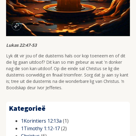
Lukas 22:47-53
Lyk dit vir jou of die duisternis hals oor kop toeneem en of dit
die lig gaan uitdoof? Dit kan so min gebeur as wat 'n donker
nag die son kan uitdoof. Op die einde sal Christus se lig die
duisternis oorweldig en finaal triomfeer. Sorg dat jy aan sy kant
is; tree uit die duisternis na die wonderbare lig van Christus. 'n
Boodskap deur Ivor Jefferies.
Kategorieë
1Korintiers 12:13a
(1)
1Timothy 1:12-17
(2)