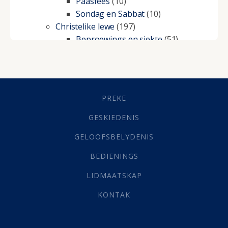
Paasfees
(10)
Sondag en Sabbat
(10)
Christelike lewe
(197)
Beproewings en siekte
(51)
Besluitneming
(6)
Dissipline
(10)
Geestelike Groei
(10)
Gehoorsaamheid
(6)
PREKE
Geld
(21)
Grys Areas
(4)
GESKIEDENIS
Hofsake
(2)
GELOOFSBELYDENIS
Lewensdoel
(3)
Selfondersoek
(1)
BEDIENINGS
Vervolging
(19)
LIDMAATSKAP
Werk
(22)
Eindtyd
(142)
KONTAK
Belonings
(4)
Dood
(26)