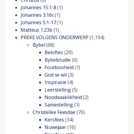
Christus
(6)
Johannes 15:1-8
(1)
Johannes 3:16c
(1)
Johannes 5:1-17
(1)
Matteus 1:23b
(1)
PREKE VOLGENS ONDERWERP
(1,194)
Bybel
(68)
Beloftes
(20)
Bybelstudie
(6)
Foutloosheid
(1)
God se wil
(3)
Inspirasie
(4)
Leerstelling
(5)
Noodsaaklikheid
(2)
Samestelling
(1)
Christelike Feesdae
(70)
Kersfees
(34)
Nuwejaar
(16)