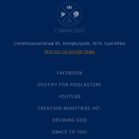
Hel
(21)
Hemel
(31)
Israel
(14)
Millennium
(1)
Oordeelsdag
(19)
Verheerlikte liggaam
(3)
Commissionerstraat 85, Kemptonpark, 1619, Suid-Afrika
Wederkoms
(27)
Vind ons op Google Maps
Gebed
(87)
Dankbaarheid
(5)
Die Onse Vader
(12)
FACEBOOK
Vas
(2)
SPOTIFY FOR PODCASTERS
God
(392)
Afgode
(23)
YOUTUBE
Tien Plae
(5)
CREATION MINISTRIES INT.
Almag
(1)
Alomteenwoordig
(4)
DESIRING GOD
Liefde
(1)
GRACE TO YOU
Alwetendheid
(1)