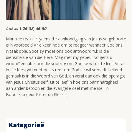
Lukas 1:26-38, 46-50
Maria se reaksie tydens die aankondiging van Jesus se geboorte
is ŉ voorbeeld vir elkeen hoe om te reageer wanneer God ons
ŉ taak oplê. Soos sy moet ons ook antwoord “Ek is die
diensmeisie van die Here. Mag met my gebeur volgens u
woord” en jubel oor die voorreg om God se wil uit te leef. Veral
in die Kerstyd moet ons streef om God se wil soos dit bekend
gemaak is in die Woord van God, en veral dan ook die opdragte
van Jesus Christus self, uit te leef in hoe ons barmhartigheid
aan ander betoon en die evangelie deel met mense. ‘n
Boodskap deur Pieter du Plessis.
Kategorieë