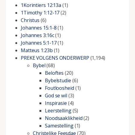
1Korintiers 12:13a
(1)
1Timothy 1:12-17
(2)
Christus
(6)
Johannes 15:1-8
(1)
Johannes 3:16c
(1)
Johannes 5:1-17
(1)
Matteus 1:23b
(1)
PREKE VOLGENS ONDERWERP
(1,194)
Bybel
(68)
Beloftes
(20)
Bybelstudie
(6)
Foutloosheid
(1)
God se wil
(3)
Inspirasie
(4)
Leerstelling
(5)
Noodsaaklikheid
(2)
Samestelling
(1)
Christelike Feesdae
(70)