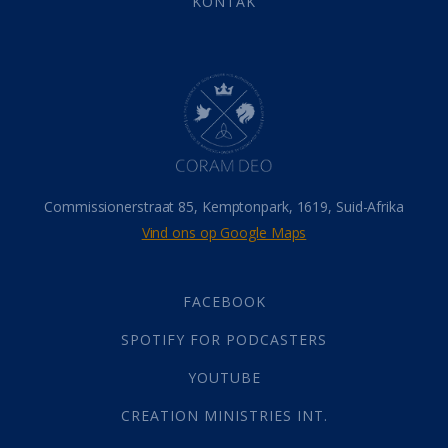
KONTAK
Belonings
(4)
Dood
(26)
Hel
(21)
Hemel
(31)
Israel
(14)
Millennium
(1)
Oordeelsdag
(19)
Verheerlikte liggaam
(3)
Commissionerstraat 85, Kemptonpark, 1619, Suid-Afrika
Wederkoms
(27)
Vind ons op Google Maps
Gebed
(87)
Dankbaarheid
(5)
Die Onse Vader
(12)
FACEBOOK
Vas
(2)
SPOTIFY FOR PODCASTERS
God
(392)
Afgode
(23)
YOUTUBE
Tien Plae
(5)
CREATION MINISTRIES INT.
Almag
(1)
Alomteenwoordig
(4)