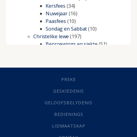
Kersfees
(34)
Nuwejaar
(16)
Paasfees
(10)
Sondag en Sabbat
(10)
Christelike lewe
(197)
Beproewings en siekte
(51)
Besluitneming
(6)
Dissipline
(10)
Geestelike Groei
(10)
Gehoorsaamheid
(6)
PREKE
Geld
(21)
Grys Areas
(4)
GESKIEDENIS
Hofsake
(2)
GELOOFSBELYDENIS
Lewensdoel
(3)
Selfondersoek
(1)
BEDIENINGS
Vervolging
(19)
LIDMAATSKAP
Werk
(22)
Eindtyd
(142)