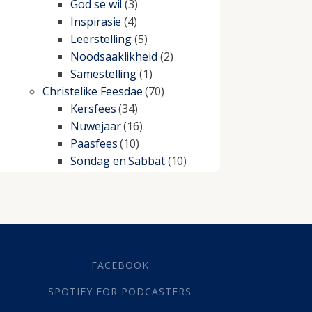
God se wil
(3)
Inspirasie
(4)
Leerstelling
(5)
Noodsaaklikheid
(2)
Samestelling
(1)
Christelike Feesdae
(70)
Kersfees
(34)
Nuwejaar
(16)
Paasfees
(10)
Sondag en Sabbat
(10)
Christelike lewe
(197)
Beproewings en siekte
(51)
Besluitneming
(6)
Dissipline
(10)
Geestelike Groei
(10)
FACEBOOK
Gehoorsaamheid
(6)
SPOTIFY FOR PODCASTERS
Geld
(21)