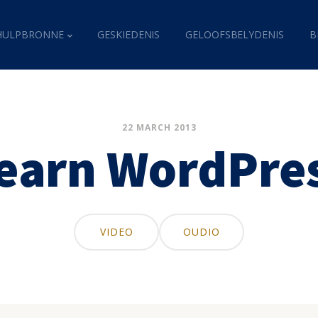
HULPBRONNE
GESKIEDENIS
GELOOFSBELYDENIS
B
22 MARCH 2013
earn WordPre
VIDEO
OUDIO