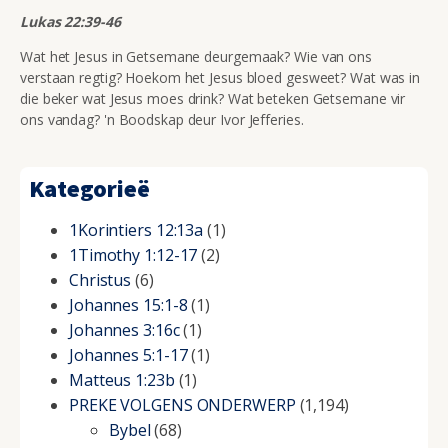
Lukas 22:39-46
Wat het Jesus in Getsemane deurgemaak? Wie van ons
verstaan regtig? Hoekom het Jesus bloed gesweet? Wat was in
die beker wat Jesus moes drink? Wat beteken Getsemane vir
ons vandag? 'n Boodskap deur Ivor Jefferies.
Kategorieë
1Korintiers 12:13a
(1)
1Timothy 1:12-17
(2)
Christus
(6)
Johannes 15:1-8
(1)
Johannes 3:16c
(1)
Johannes 5:1-17
(1)
Matteus 1:23b
(1)
PREKE VOLGENS ONDERWERP
(1,194)
Bybel
(68)