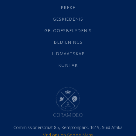
Gehoorsaamheid
(6)
PREKE
Geld
(21)
Grys Areas
(4)
GESKIEDENIS
Hofsake
(2)
GELOOFSBELYDENIS
Lewensdoel
(3)
Selfondersoek
(1)
BEDIENINGS
Vervolging
(19)
LIDMAATSKAP
Werk
(22)
Eindtyd
(142)
KONTAK
Belonings
(4)
Dood
(26)
Hel
(21)
Hemel
(31)
Israel
(14)
Millennium
(1)
Oordeelsdag
(19)
Verheerlikte liggaam
(3)
Commissionerstraat 85, Kemptonpark, 1619, Suid-Afrika
Wederkoms
(27)
Vind ons op Google Maps