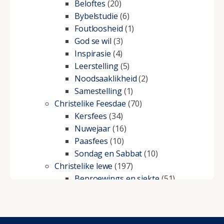
Beloftes
(20)
Bybelstudie
(6)
Foutloosheid
(1)
God se wil
(3)
Inspirasie
(4)
Leerstelling
(5)
Noodsaaklikheid
(2)
Samestelling
(1)
Christelike Feesdae
(70)
Kersfees
(34)
Nuwejaar
(16)
Paasfees
(10)
Sondag en Sabbat
(10)
Christelike lewe
(197)
Beproewings en siekte
(51)
Besluitneming
(6)
Dissipline
(10)
Geestelike Groei
(10)