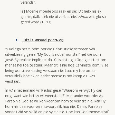
verander.
[e] Moenie moedeloos raak en sê: ‘Dit help nie ek
glo nie; dalk is ek nie uitverkies nie.’
Almal
wat glo sal
gered word (10:13).
Dit is wreed (v.19-29)
‘n Kollega het ‘n oom oor die Calvinistiese verstaan van
uitverkiesing gevra. ‘My God is not a monster!’ het die oom
gesê. Sy reaksie impliseer dat Calviniste glo God geniet dit om
mense hel toe te stuur. Maar dit is nie hoe Calviniste Rom. 9 se
lering oor uitverkiesing verstaan nie. Laat my toe om te
verduidelik hoe ek en ander mense in my kamp v.19-29
verstaan.
In v.19 het iemand vir Paulus gesê: “Waarom verwyt Hy dan
nog, want wie het sy wil weerstaan?” Met ander woorde: ‘As
Farao nie God se wil kon keer om hom te verhard nie, kan Hy
hom nie daarvoor verantwoordelik hou nie. Dan is Farao se
sonde Gód se skuld en nie sy eie nie. Hoe kan God mense straf