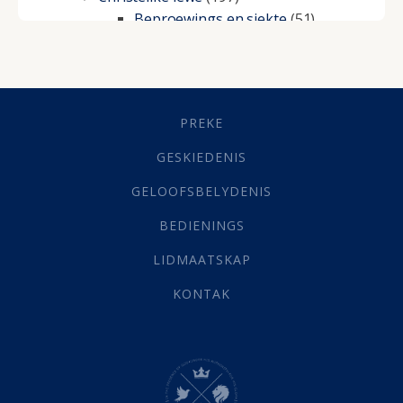
Beproewings en siekte
(51)
Besluitneming
(6)
Dissipline
(10)
Geestelike Groei
(10)
Gehoorsaamheid
(6)
PREKE
Geld
(21)
Grys Areas
(4)
GESKIEDENIS
Hofsake
(2)
GELOOFSBELYDENIS
Lewensdoel
(3)
Selfondersoek
(1)
BEDIENINGS
Vervolging
(19)
LIDMAATSKAP
Werk
(22)
Eindtyd
(142)
KONTAK
Belonings
(4)
Dood
(26)
Hel
(21)
Hemel
(31)
Israel
(14)