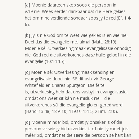
[a] Moenie daarteen skop soos die persoon in
v.19 nie. Wees eerder dankbaar dat die Here gekies
het om ‘n helverdiende sondaar soos jy te red (Ef. 1:4-
6).
[b] Jy is nie God om te weet wie gekies is en wie nie.
Deel dus die evangelie met almal (Matt. 28:19).
Moenie sê: ‘Uitverkiesing maak evangelisasie onnodig’
nie. God red die uitverkorenes
deur
hulle geloof in die
evangelie (10:14-15).
[c] Moenie sê: ‘Uitverkiesing maak sending en
evangelisasie dood’ nie. Sê dit asb. vir George
Whitefield en Chares Spurgeon. Die feite
is, uitverkiesing help dat ons vasbyt in evangelisasie,
omdat ons weet dit kán nie misluk nie—die
uitverkorenes sál die evangelie glo en gered word
(Hand. 13:48, 18:9-10, 1Tess. 1:4-5, 2Tim. 2:10).
[d] Moenie minder bid, omdat jy onseker is of die
persoon vir wie jy bid uitverkies is of nie. Jy moet juis
méér bid, omdat nét die Here die persoon se hart kan