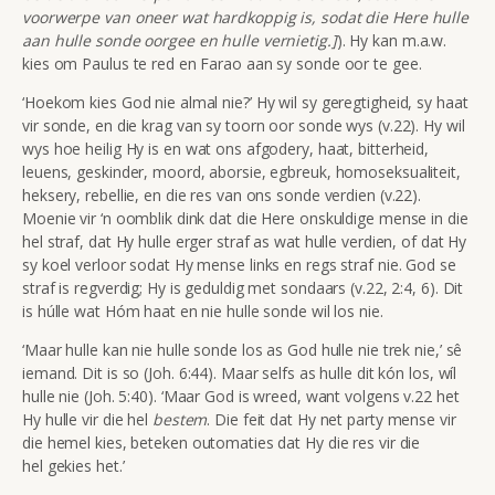
voorwerpe van oneer wat hardkoppig is, sodat die Here hulle
aan hulle sonde oorgee en hulle vernietig.]
). Hy kan m.a.w.
kies om Paulus te red en Farao aan sy sonde oor te gee.
‘Hoekom kies God nie almal nie?’ Hy wil sy geregtigheid, sy haat
vir sonde, en die krag van sy toorn oor sonde wys (v.22). Hy wil
wys hoe heilig Hy is en wat ons afgodery, haat, bitterheid,
leuens, geskinder, moord, aborsie, egbreuk, homoseksualiteit,
heksery, rebellie, en die res van ons sonde verdien (v.22).
Moenie vir ‘n oomblik dink dat die Here onskuldige mense in die
hel straf, dat Hy hulle erger straf as wat hulle verdien, of dat Hy
sy koel verloor sodat Hy mense links en regs straf nie. God se
straf is regverdig; Hy is geduldig met sondaars (v.22, 2:4, 6). Dit
is húlle wat Hóm haat en nie hulle sonde wil los nie.
‘Maar hulle kan nie hulle sonde los as God hulle nie trek nie,’ sê
iemand. Dit is so (Joh. 6:44). Maar selfs as hulle dit kón los, wíl
hulle nie (Joh. 5:40). ‘Maar God is wreed, want volgens v.22 het
Hy hulle vir die hel
bestem
. Die feit dat Hy net party mense vir
die hemel kies, beteken outomaties dat Hy die res vir die
hel gekies het.’