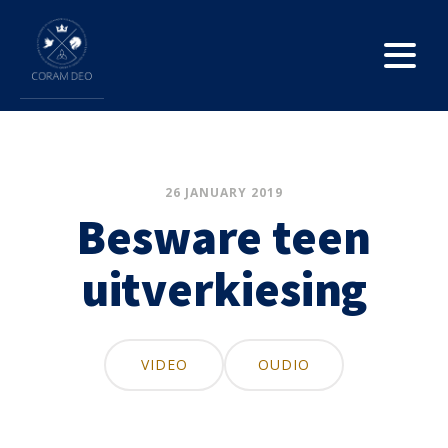
26 JANUARY 2019
Besware teen
uitverkiesing
VIDEO
OUDIO