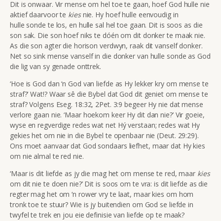
Dit is onwaar. Vir mense om hel toe te gaan, hoef God hulle nie
aktief daarvoor te
kies
nie. Hy hoef hulle eenvoudig in
hulle sonde te los, en hulle sal hel toe gaan. Dit is soos as die
son sak. Die son hoef niks te dóén om dit donker te maak nie.
As die son agter die horison verdwyn, raak dit vanself donker.
Net so sink mense vanself in die donker van hulle sonde as God
die lig van sy genade onttrek.
‘Hoe is God dan ‘n God van liefde as Hy lekker kry om mense te
straf?’ Wat!? Waar sê die Bybel dat God dit geniet om mense te
straf? Volgens Eseg. 18:32, 2Pet. 3:9 begeer Hy nie dat mense
verlore gaan nie. ‘Maar hoekom keer Hy dit dan nie?’ Vir goeie,
wyse en regverdige redes wat net Hý verstaan; redes wat Hy
gekies het om nie in die Bybel te openbaar nie (Deut. 29:29).
Ons moet aanvaar dat God sondaars liefhet, maar dat Hy kies
om nie almal te red nie.
‘Maar is dit liefde as jy die mag het om mense te red, maar
kies
om dit nie te doen nie?’ Dit is soos om te vra: is dit liefde as die
regter mag het om ‘n rower vry te laat, maar kies om hom
tronk toe te stuur? Wie is jy buitendien om God se liefde in
twyfel te trek en jou eie definisie van liefde op te maak?