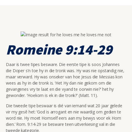
Romeine 9:14-29
Daar is twee tipes besware. Die eerste tipe is soos Johannes
die Doper s’n toe hy in die tronk was. Hy was nie opstandig nie,
maar verward. Hy was onseker van hoe Jesus die Messias kon
wees as hy in die tronk is. ‘Het Hy dan nie gekom om die
gevangenes vry te laat en die vyand te oorwin nie?’ het hy
gewonder. ‘Hoekom is ek in die tronk?’ (Matt. 11).
Die tweede tipe beswaar is dié van iemand wat 20 jaar gelede
vir my gesê het: ‘God is arrogant en nie waardig om gedien te
word nie. Hy moet Homself eers aan my bewys voor ek Hom
dien.’ Rom. 9:14-29 se besware teen uitverkiesing val in die
tweede kategorie.