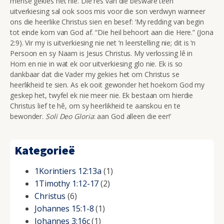
mense gekies het nie. Die res van die besware teen
uitverkiesing sal ook soos mis voor die son verdwyn wanneer
ons die heerlike Christus sien en besef: ‘My redding van begin
tot einde kom van God af. “Die heil behoort aan die Here.” (Jona
2:9). Vir my is uitverkiesing nie net ‘n leerstelling nie; dit is ‘n
Persoon en sy Naam is Jesus Christus. My verlossing lê in
Hom en nie in wat ek oor uitverkiesing glo nie. Ek is so
dankbaar dat die Vader my gekies het om Christus se
heerlikheid te sien. As ek ooit gewonder het hoekom God my
geskep het, twyfel ek nie meer nie. Ek bestaan om hierdie
Christus lief te hê, om sy heerlikheid te aanskou en te
bewonder.
Soli Deo Gloria
: aan God alleen die eer!’
Kategorieë
1Korintiers 12:13a
(1)
1Timothy 1:12-17
(2)
Christus
(6)
Johannes 15:1-8
(1)
Johannes 3:16c
(1)