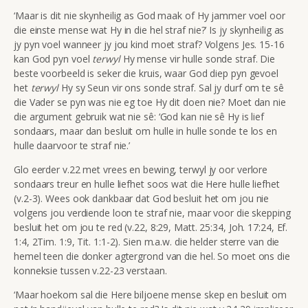
‘Maar is dit nie skynheilig as God maak of Hy jammer voel oor
die einste mense wat Hy in die hel straf nie?’ Is jy skynheilig as
jy pyn voel wanneer jy jou kind moet straf? Volgens Jes. 15-16
kan God pyn voel
terwyl
Hy mense vir hulle sonde straf. Die
beste voorbeeld is seker die kruis, waar God diep pyn gevoel
het
terwyl
Hy sy Seun vir ons sonde straf. Sal jy durf om te sê
die Vader se pyn was nie eg toe Hy dit doen nie? Moet dan nie
die argument gebruik wat nie sê: ‘God kan nie sê Hy is lief
sondaars, maar dan besluit om hulle in hulle sonde te los en
hulle daarvoor te straf nie.’
Glo eerder v.22 met vrees en bewing, terwyl jy oor verlore
sondaars treur en hulle liefhet soos wat die Here hulle liefhet
(v.2-3). Wees ook dankbaar dat God besluit het om jou nie
volgens jou verdiende loon te straf nie, maar voor die skepping
besluit het om jou te red (v.22, 8:29, Matt. 25:34, Joh. 17:24, Ef.
1:4, 2Tim. 1:9, Tit. 1:1-2). Sien m.a.w. die helder sterre van die
hemel teen die donker agtergrond van die hel. So moet ons die
konneksie tussen v.22-23 verstaan.
‘Maar hoekom sal die Here biljoene mense skep en besluit om