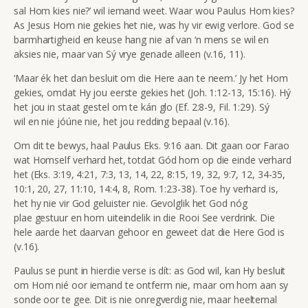
sal Hom kies nie?’ wil iemand weet. Waar wou Paulus Hom kies?
As Jesus Hom nie gekies het nie, was hy vir ewig verlore. God se
barmhartigheid en keuse hang nie af van ‘n mens se wil en
aksies nie, maar van Sý vrye genade alleen (v.16, 11).
‘Maar ék het dan besluit om die Here aan te neem.’ Jy het Hom
gekies, omdat Hy jou eerste gekies het (Joh. 1:12-13, 15:16). Hý
het jou in staat gestel om te kán glo (Ef. 2:8-9, Fil. 1:29). Sý
wil en nie jóúne nie, het jou redding bepaal (v.16).
Om dit te bewys, haal Paulus Eks. 9:16 aan. Dit gaan oor Farao
wat Homself verhard het, totdat Gód hom op die einde verhard
het (Eks. 3:19, 4:21, 7:3, 13, 14, 22, 8:15, 19, 32, 9:7, 12, 34-35,
10:1, 20, 27, 11:10, 14:4, 8, Rom. 1:23-38). Toe hy verhard is,
het hy nie vir God geluister nie. Gevolglik het God nóg
plae gestuur en hom uiteindelik in die Rooi See verdrink. Die
hele aarde het daarvan gehoor en geweet dat die Here God is
(v.16).
Paulus se punt in hierdie verse is dít: as God wil, kan Hy besluit
om Hom nié oor iemand te ontferm nie, maar om hom aan sy
sonde oor te gee. Dit is nie onregverdig nie, maar heeltemal