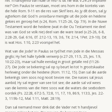
net ‘n handjievol van hulle te red? Is dit nie wat v.24-29 impliseer
nie?’ Om Paulus te verstaan, moet ons hom in die konteks van
die hele Rom. 9-11 en die res van Skrif lees. As jy dít doen, sal jy
agterkom dat God ‘n
ontelbare
menigte uit die Jode en heidene
gekies en geroep het (v.24, Rom. 11:25-26, Op. 7:9). In die Nuwe
Testament word die heidene (wat in die Ou Testament nie deel
was van God se volk nie) deel van die ware Israel (v.25-26, 6-8,
2:28-29, Gal. 6:16, Ef. 2:12-13, 19, 3:6, Tit. 2:14, 1Pet. 2:9-10). Dit
is wat Hos. 1:10, 2:23 voorspel het.
Wat van die Jode? In Paulus se tyd het min Jode in die Messias
geglo; Hy het hulle tydelik verwerp (v.27-29, 11:5, 25, Jes. 1:9,
10:22-23), maar sal hulle eendag in groot getalle red (11:26-
27). Die Jode se bekering sal op sy beurt lei tot ‘n grootskaalse
herlewing onder die heidene (Rom. 11:12, 15). Dan sal die aarde
bekerings sien soos nog nooit tevore nie. Die nasies sal Jesus
aanbid; Hy sal regeer van see tot see; die aarde sal vol wees
van die kennis van die Here soos wat die waters die seebodem
oordek (Ps. 22:28, 67:2-5, 72:8, 11, 17, 19, 86:9, 113:3, Jes. 2:2-
3, 11:9b-12, Mal. 1:11, Matt. 28:19).
Dan sal niemand meer dink dat die Vader net ‘n handjievol