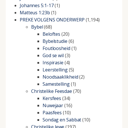
Johannes 5:1-17
(1)
Matteus 1:23b
(1)
PREKE VOLGENS ONDERWERP
(1,194)
Bybel
(68)
Beloftes
(20)
Bybelstudie
(6)
Foutloosheid
(1)
God se wil
(3)
Inspirasie
(4)
Leerstelling
(5)
Noodsaaklikheid
(2)
Samestelling
(1)
Christelike Feesdae
(70)
Kersfees
(34)
Nuwejaar
(16)
Paasfees
(10)
Sondag en Sabbat
(10)
Christelike lewe
(197)