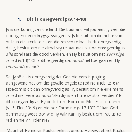
Dit is onregverdig (v.14-18)
Jy is die koning van die land. Die buurland val jou aan. Jy wen die
oorlog en neem krygsgevangenes. Jy besluit om die helfte van
hulle in die tronk te sit en die res vry te laat. Is dit onregverdig
dat jy besluit om nie almal vry te laat nie? Is God onregverdig as
alle
sondaars die dood verdien, en Hy besluit om net
sommige
te red (v.14)? Of is dit regverdig dat
almal
hel toe gaan en Hy
niemand
red nie?
Sal jy sê dit is onregverdig dat God nie eers ‘n poging
aangewend het om die gevalle engele te red nie (Heb. 2:16)?
Hoekom is dit dan onregverdig as Hy besluit om nie elke mens
te red nie, veral as
almal
skuldig is en hulle sy straf verdien? Is
dit onregverdig as Hy besluit om Hom oor Moses te ontferm
(v.15, Eks. 33:19) en nie oor Farao nie (v.17-18)? Of kan God
barmhartig wees oor wie Hy wil? Kan Hy besluit om Paulus te
red en nie vir Hitler nie?
‘Maar het Hy nie vir Paulus gekies, omdat Hy geweet het Paulus