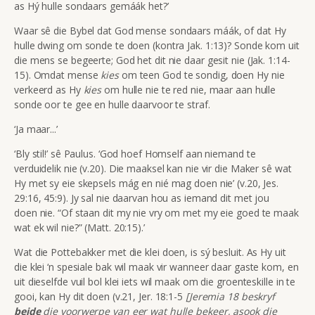
as Hý hulle sondaars gemáák het?’
Waar sê die Bybel dat God mense
sondaars máák, of dat Hy
hulle dwing om sonde te doen (kontra Jak. 1:13)? Sonde kom uit
die mens se begeerte; God het dit nie daar gesit nie (Jak. 1:14-
15). Omdat mense
kies
om teen God te sondig, doen Hy nie
verkeerd as Hy
kies
om hulle nie te red nie, maar aan hulle
sonde oor te gee en hulle daarvoor te straf.
‘Ja maar...’
‘Bly stil!’ sê Paulus. ‘God hoef Homself aan niemand te
verduidelik nie (v.20). Die maaksel kan nie vir die Maker sê wat
Hy met sy eie skepsels mág en nié mag doen nie’ (v.20, Jes.
29:16, 45:9). Jy sal nie daarvan hou as iemand dit met jou
doen nie. “Of staan dit my nie vry om met my eie goed te maak
wat ek wil nie?” (Matt. 20:15).’
Wat die Pottebakker met die klei doen, is sý besluit. As Hy uit
die klei ‘n spesiale bak wil maak vir wanneer daar gaste kom, en
uit dieselfde vuil bol klei iets wil maak om die groenteskille in te
gooi, kan Hy dit doen (v.21, Jer. 18:1-5
[Jeremia 18 beskryf
beide
die voorwerpe van eer wat hulle bekeer, asook die