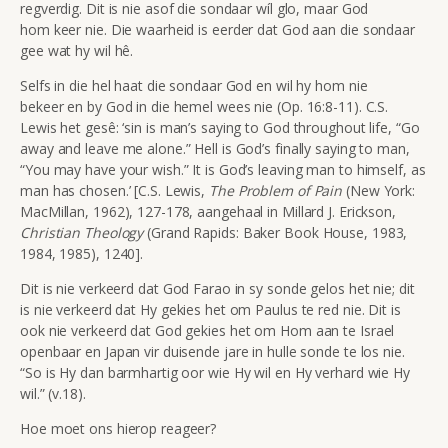
regverdig. Dit is nie asof die sondaar wíl glo, maar God
hom keer nie. Die waarheid is eerder dat God aan die sondaar
gee wat hy wil hê.
Selfs in die hel haat die sondaar God en wil hy hom nie
bekeer en by God in die hemel wees nie (Op. 16:8-11). C.S.
Lewis het gesê: ‘sin is man’s saying to God throughout life, “Go
away and leave me alone.” Hell is God’s finally saying to man,
“You may have your wish.” It is God’s leaving man to himself, as
man has chosen.’ [C.S. Lewis,
The Problem of Pain
(New York:
MacMillan, 1962), 127-178, aangehaal in Millard J. Erickson,
Christian Theology
(Grand Rapids: Baker Book House, 1983,
1984, 1985), 1240].
Dit is nie verkeerd dat God Farao in sy sonde gelos het nie; dit
is nie verkeerd dat Hy gekies het om Paulus te red nie. Dit is
ook nie verkeerd dat God gekies het om Hom aan te Israel
openbaar en Japan vir duisende jare in hulle sonde te los nie.
“So is Hy dan barmhartig oor wie Hy wil en Hy verhard wie Hy
wil.” (v.18).
Hoe moet ons hierop reageer?