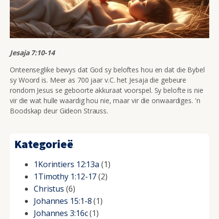
Jesaja 7:10-14
Onteenseglike bewys dat God sy beloftes hou en dat die Bybel
sy Woord is. Meer as 700 jaar v.C. het Jesaja die gebeure
rondom Jesus se geboorte akkuraat voorspel. Sy belofte is nie
vir die wat hulle waardig hou nie, maar vir die onwaardiges. 'n
Boodskap deur Gideon Strauss.
Kategorieë
1Korintiers 12:13a
(1)
1Timothy 1:12-17
(2)
Christus
(6)
Johannes 15:1-8
(1)
Johannes 3:16c
(1)