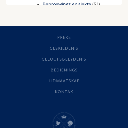
Beproewings en siekte
(51)
Besluitneming
(6)
Dissipline
(10)
Geestelike Groei
(10)
Gehoorsaamheid
(6)
PREKE
Geld
(21)
Grys Areas
(4)
GESKIEDENIS
Hofsake
(2)
GELOOFSBELYDENIS
Lewensdoel
(3)
Selfondersoek
(1)
BEDIENINGS
Vervolging
(19)
LIDMAATSKAP
Werk
(22)
Eindtyd
(142)
KONTAK
Belonings
(4)
Dood
(26)
Hel
(21)
Hemel
(31)
Israel
(14)