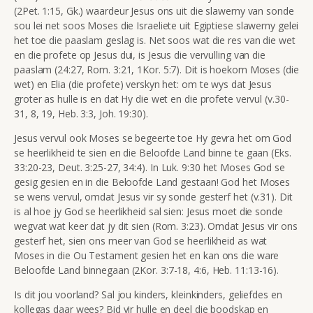
(2Pet. 1:15, Gk.) waardeur Jesus ons uit die slawerny van sonde
sou lei net soos Moses die Israeliete uit Egiptiese slawerny gelei
het toe die paaslam geslag is. Net soos wat die res van die wet
en die profete op Jesus dui, is Jesus die vervulling van die
paaslam (24:27, Rom. 3:21, 1Kor. 5:7). Dit is hoekom Moses (die
wet) en Elia (die profete) verskyn het: om te wys dat Jesus
groter as hulle is en dat Hy die wet en die profete vervul (v.30-
31, 8, 19, Heb. 3:3, Joh. 19:30).
Jesus vervul ook Moses se begeerte toe Hy gevra het om God
se heerlikheid te sien en die Beloofde Land binne te gaan
(Eks.
33:20-23, Deut. 3:25-27, 34:4
). In Luk. 9:30 het Moses God se
gesig gesien en in die Beloofde Land gestaan
! God het Moses
se wens vervul, omdat Jesus vir sy sonde gesterf het (v.31). Dit
is al hoe jy God se heerlikheid sal sien: Jesus moet die sonde
wegvat wat keer dat jy dit sien (Rom. 3:23). Omdat Jesus vir ons
gesterf het, sien ons meer van God se heerlikheid as wat
Moses in die Ou Testament gesien het en kan ons die ware
Beloofde Land binnegaan (2Kor. 3:7-18, 4:6, Heb. 11:13-16).
Is dit jou voorland? Sal jou kinders, kleinkinders, geliefdes en
kollegas daar wees? Bid vir hulle en deel die boodskap en