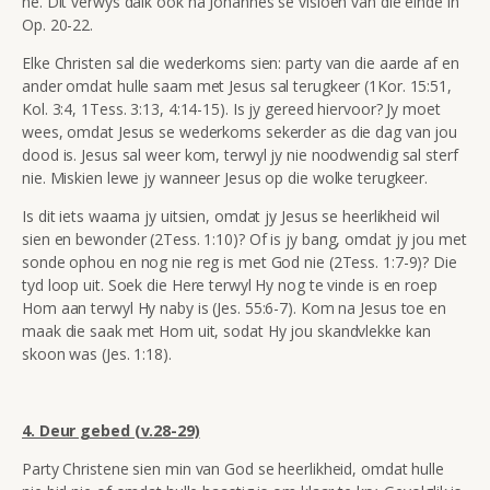
hê. Dit verwys dalk ook na Johannes se visioen van die einde in
Op. 20-22.
Elke Christen sal die wederkoms sien: party van die aarde af en
ander omdat hulle saam met Jesus sal terugkeer (1Kor. 15:51,
Kol. 3:4, 1Tess. 3:13, 4:14-15). Is jy gereed hiervoor? Jy moet
wees, omdat Jesus se wederkoms sekerder as die dag van jou
dood is. Jesus sal weer kom, terwyl jy nie noodwendig sal sterf
nie. Miskien lewe jy wanneer Jesus op die wolke terugkeer.
Is dit iets waarna jy uitsien, omdat jy Jesus se heerlikheid wil
sien en bewonder (2Tess. 1:10)? Of is jy bang, omdat jy jou met
sonde ophou en nog nie reg is met God nie (2Tess. 1:7-9)? Die
tyd loop uit. Soek die Here terwyl Hy nog te vinde is en roep
Hom aan terwyl Hy naby is (Jes. 55:6-7). Kom na Jesus toe en
maak die saak met Hom uit, sodat Hy jou skandvlekke kan
skoon was (Jes. 1:18).
4. Deur gebed (v.28-29)
Party Christene sien min van God se heerlikheid, omdat hulle