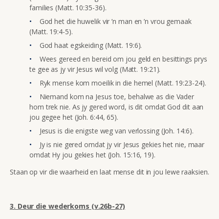
families (Matt. 10:35-36).
God het die huwelik vir ’n man en ’n vrou gemaak
(Matt. 19:4-5).
God haat egskeiding (Matt. 19:6).
Wees gereed en bereid om jou geld en besittings prys
te gee as jy vir Jesus wil volg (Matt. 19:21).
Ryk mense kom moeilik in die hemel (Matt. 19:23-24).
Niemand kom na Jesus toe, behalwe as die Vader
hom trek nie. As jy gered word, is dit omdat God dit aan
jou gegee het (Joh. 6:44, 65).
Jesus is die enigste weg van verlossing (Joh. 14:6).
Jy is nie gered omdat jy vir Jesus gekies het nie, maar
omdat Hy jou gekies het (Joh. 15:16, 19).
Staan op vir die waarheid en laat mense dit in jou lewe raaksien.
3. Deur die wederkoms (v.26b-27)