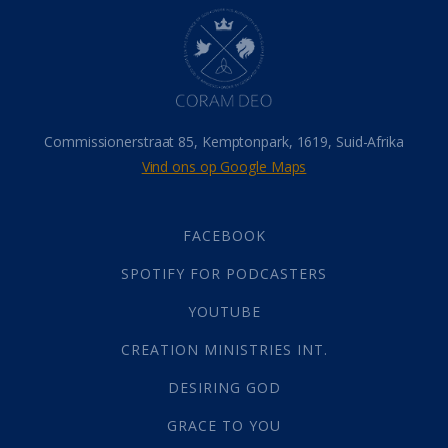
Hel
(21)
Hemel
(31)
Israel
(14)
Millennium
(1)
Oordeelsdag
(19)
Verheerlikte liggaam
(3)
Commissionerstraat 85, Kemptonpark, 1619, Suid-Afrika
Wederkoms
(27)
Vind ons op Google Maps
Gebed
(87)
Dankbaarheid
(5)
Die Onse Vader
(12)
FACEBOOK
Vas
(2)
SPOTIFY FOR PODCASTERS
God
(392)
Afgode
(23)
YOUTUBE
Tien Plae
(5)
CREATION MINISTRIES INT.
Almag
(1)
Alomteenwoordig
(4)
DESIRING GOD
Liefde
(1)
GRACE TO YOU
Alwetendheid
(1)