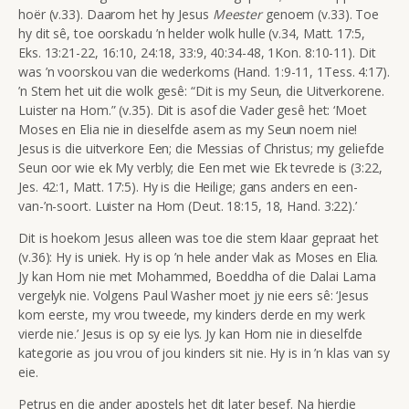
hoër (v.33). Daarom het hy Jesus
Meester
genoem (v.33). Toe
hy dit sê, toe oorskadu ’n helder wolk hulle (v.34,
Matt. 17:5,
Eks. 13:21-22, 16:10, 24:18, 33:9, 40:34-48, 1Kon. 8:10-11). Dit
was ’n voorskou van die wederkoms (Hand. 1:9-11, 1Tess. 4:17).
’n Stem het uit die wolk gesê:
“Dit is my Seun, die Uitverkorene.
Luister na Hom.” (v.35).
Dit is asof die Vader gesê het: ‘Moet
Moses en Elia nie in dieselfde asem as my Seun noem nie!
Jesus is die uitverkore Een; die Messias of Christus; my geliefde
Seun oor wie ek My verbly; die Een met wie Ek tevrede is (3:22,
Jes. 42:1, Matt. 17:5). Hy is die Heilige; gans anders en een-
van-’n-soort. Luister na Hom (Deut. 18:15, 18, Hand. 3:22).’
Dit is hoekom Jesus alleen was toe die stem klaar gepraat het
(v.36): Hy is uniek. Hy is op ’n hele ander vlak as Moses en Elia.
Jy kan Hom nie met Mohammed, Boeddha of die Dalai Lama
vergelyk nie. Volgens Paul Washer moet jy nie eers sê: ‘Jesus
kom eerste, my vrou tweede, my kinders derde en my werk
vierde nie.’ Jesus is op sy eie lys. Jy kan Hom nie in dieselfde
kategorie as jou vrou of jou kinders sit nie. Hy is in ’n klas van sy
eie.
Petrus en die ander apostels het dit later besef. Na hierdie