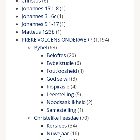
Christus
(6)
Johannes 15:1-8
(1)
Johannes 3:16c
(1)
Johannes 5:1-17
(1)
Matteus 1:23b
(1)
PREKE VOLGENS ONDERWERP
(1,194)
Bybel
(68)
Beloftes
(20)
Bybelstudie
(6)
Foutloosheid
(1)
God se wil
(3)
Inspirasie
(4)
Leerstelling
(5)
Noodsaaklikheid
(2)
Samestelling
(1)
Christelike Feesdae
(70)
Kersfees
(34)
Nuwejaar
(16)