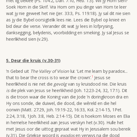
met lig beklee (Ps. 104:2, Dan. 7:10, Heb. 1:3). Wil jy Hom sien?
Soek Hom in die Skrif. Vra Hom om jou dinge van Hom te leer
wat jy nie geweet het nie (Jer. 33:3, Ps. 119:18). Jy sal dit nie sien
as jy die Bybel oorsigtelik lees nie. Lees die Bybel op knieë en
bid deur die verse. Verander dit wat jy lees in lofprysing,
danksegging, belydenis, voorbidding en smeking. Jy sal Jesus se
heerlikheid sien (v.29).
5. Deur die kruis (v.30-31)
’n Gebed uit
The Valley of Vision
lui: ‘Let me learn by paradox...
1
that to bear the cross is to wear the crown’.
Jesus se
h
eerlikheid is nie net die
gevolg
van sy kruisdood nie. Die kruis
is
die plek van Jesus se heerlikheid
(Joh. 12:23-24, 32, 17:1
). Dit
is die troon waar
die Koning van die Jode ’n doringkroon dra en
Hy ons sonde, die duiwel, die dood, die wêreld en die hel
oorwin (Matt. 27:29, Joh. 19:19-22, 16:33, Kol. 2:14-15, 1Pet.
2:24, 3:18, 1Joh. 3:8, Heb. 2:14-15). Dit is hoekom Moses en Elia
in hemelse heerlikheid aan Jesus verskyn het (v.30).
Hulle het
met Jesus oor
die uittog gepraat wat Hy in Jerusalem sou bereik
(v.31). Die Griekse woord is
exodos
en verwys na die dood