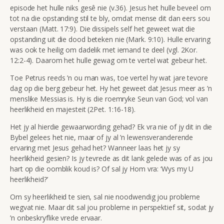
episode het hulle niks gesê nie (v.36). Jesus het hulle beveel om
tot na die opstanding stil te bly, omdat mense dit dan eers sou
verstaan
(Matt. 17:9). Die dissipels self het geweet wat die
opstanding uit die dood beteken nie (Mark. 9:10). Hulle ervaring
was ook te heilig om dadelik met iemand te deel (vgl. 2Kor.
12:2-4). Daarom het hulle gewag om te vertel wat gebeur het.
Toe Petrus reeds ’n ou man was, toe vertel hy wat jare tevore
dag op die berg gebeur het. Hy het geweet dat Jesus meer as ’n
menslike Messias is. Hy is die roemryke Seun van God; vol van
heerlikheid en majesteit (2Pet. 1:16-18).
Het jy al hierdie gewaarwording gehad? Ek vra nie of jy dit in die
Bybel gelees het nie, maar of jy al ’n lewensveranderende
ervaring met Jesus gehad het? Wanneer laas het jy sy
heerlikheid gesien? Is jy tevrede as dit lank gelede was of as jou
hart op die oomblik koud is? Of sal jy Hom vra: ‘Wys my U
heerlikheid?’
Om sy heerlikheid te sien, sal nie noodwendig jou probleme
wegvat nie. Maar dit sal jou probleme in perspektief sit, sodat jy
’n onbeskryflike vrede ervaar.