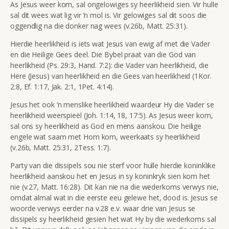
As Jesus weer kom, sal ongelowiges sy heerlikheid sien. Vir hulle
sal dit wees wat lig vir ’n mol is. Vir gelowiges sal dit soos die
oggendlig na die donker nag wees (v.26b, Matt. 25:31).
Hierdie heerlikheid is iets wat Jesus van ewig af met die Vader
en die Heilige Gees deel. Die Bybel praat van die God van
heerlikheid (Ps. 29:3, Hand. 7:2): die Vader van heerlikheid, die
Here (Jesus) van heerlikheid en die Gees van heerlikheid (1Kor.
2:8, Ef. 1:17, Jak. 2:1, 1Pet. 4:14).
Jesus het ook ’n menslike heerlikheid waardeur Hy die Vader se
heerlikheid weerspieël (Joh. 1:14, 18, 17:5). As Jesus weer kom,
sal ons sy heerlikheid as God en mens aanskou. Die heilige
engele wat saam met Hom kom, weerkaats sy heerlikheid
(v.26b, Matt. 25:31, 2Tess. 1:7).
Party van die dissipels sou nie sterf voor hulle hierdie koninklike
heerlikheid aanskou het en Jesus in sy koninkryk sien kom het
nie (v.27, Matt. 16:28). Dit kan nie na die wederkoms verwys nie,
omdat almal wat in die eerste eeu gelewe het, dood is. Jesus se
woorde verwys eerder na v.28 e.v. waar drie van Jesus se
dissipels sy heerlikheid gesien het wat Hy by die wederkoms sal