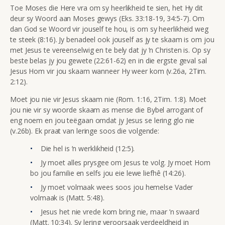
Toe Moses die Here vra om sy heerlikheid te sien, het Hy dit
deur sy Woord aan Moses gewys (Eks. 33:18-19, 34:5-7). Om
dan God se Woord vir jouself te hou, is om sy heerlikheid weg
te steek (8:16). Jy benadeel ook jouself as jy te skaam is om jou
met Jesus te vereenselwig en te bely dat jy ’n Christen is. Op sy
beste belas jy jou gewete (22:61-62) en in die ergste geval sal
Jesus Hom vir jou skaam wanneer Hy weer kom (v.26a, 2Tim.
2:12).
Moet jou nie vir Jesus skaam nie (Rom. 1:16, 2Tim. 1:8). Moet
jou nie vir sy woorde skaam as mense die Bybel arrogant of
eng noem en jou teëgaan omdat jy Jesus se lering glo nie
(v.26b). Ek praat van leringe soos die volgende:
Die hel is ’n werklikheid (12:5).
Jy moet alles prysgee om Jesus te volg. Jy moet Hom
bo jou familie en selfs jou eie lewe liefhê (14:26).
Jy moet volmaak wees soos jou hemelse Vader
volmaak is (Matt. 5:48).
Jesus het nie vrede kom bring nie, maar ’n swaard
(Matt. 10:34). Sy lering veroorsaak verdeeldheid in