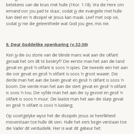
betekenis van die kruis met hulle (1Kor. 1:18). Vra die Here om
iemand oor jou pad te stuur, sodat jy die evangelie met hulle
kan deel en ’n dissipel vir Jesus kan maak. Leef met oop oë,
sodat jy nie die geleenthede wat God jou gee, mis nie.
6. Deur Goddelike openbaring (v.32-36)
Ken jy die ou storie van die blinde mans wat aan die olifant
geraak het om dit te beskryf? Die eerste man het aan die tand
gevat en gesê ’n olifant is soos ’n spies. Die tweede een het aan
die oor gevat en gesê ’n olifant is soos ’n groot waaier. Die
derde man het aan die been gevat en gesê ’n olifant is soos ’n
boom. Die vierde man het aan die stert gevat en gesê ’n olifant
is soos ’n tou. Die vyfde man het aan die sy gevoel en gesê ’n
olifant is soos ’n muur. Die laaste man het aan die slurp gevat
en gesê ’n olifant is soos ’n luislang.
Op soortgelyke wyse het die dissipels Jesus se heerlikheid
misverstaan toe hulle dit sien. Hulle het eers begin verstaan toe
die Vader dit verduidelik. Hier is wat dit gebeur het: