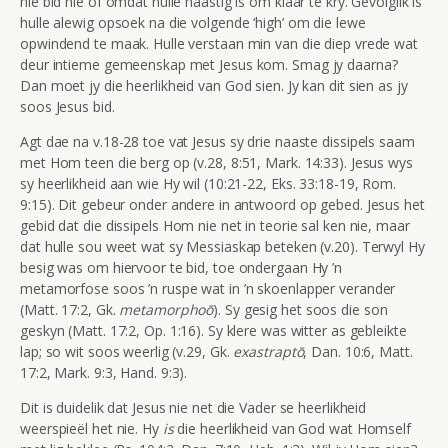
nie bid nie of omdat hulle haastig is om klaar te kry. Gevolglik is
hulle alewig opsoek na die volgende ‘high’ om die lewe
opwindend te maak. Hulle verstaan min van die diep vrede wat
deur intieme gemeenskap met Jesus kom. Smag jy daarna?
Dan moet jy die heerlikheid van God sien. Jy kan dit sien as jy
soos Jesus bid.
Agt dae na v.18-28 toe vat Jesus sy drie naaste dissipels saam
met Hom teen die berg op (v.28, 8:51, Mark. 14:33). Jesus wys
sy heerlikheid aan wie Hy wil (10:21-22, Eks. 33:18-19, Rom.
9:15). Dit gebeur onder andere in antwoord op gebed. Jesus het
gebid dat die dissipels Hom nie net in teorie sal ken nie, maar
dat hulle sou weet wat sy Messiaskap beteken (v.20). Terwyl Hy
besig was om hiervoor te bid, toe ondergaan Hy ’n
metamorfose soos ’n ruspe wat in ’n skoenlapper verander
(Matt. 17:2, Gk.
metamorphoō
). Sy gesig het soos die son
geskyn (Matt. 17:2, Op. 1:16). Sy klere was witter as gebleikte
lap; so wit soos weerlig (v.29, Gk.
exastraptō
, Dan. 10:6, Matt.
17:2, Mark. 9:3, Hand. 9:3).
Dit is duidelik dat Jesus nie net die Vader se heerlikheid
weerspieël het nie. Hy
is
die heerlikheid van God wat Homself