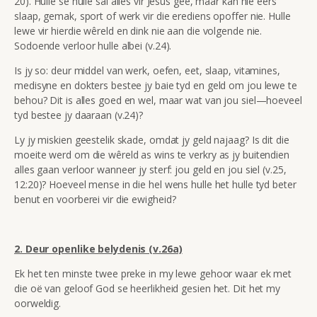
20). Hulle sê hulle sal alles vir Jesus gee, maar kan nie eers
slaap, gemak, sport of werk vir die erediens opoffer nie. Hulle
lewe vir hierdie wêreld en dink nie aan die volgende nie.
Sodoende verloor hulle albei (v.24).
Is jy so: deur middel van werk, oefen, eet, slaap, vitamines,
medisyne en dokters bestee jy baie tyd en geld om jou lewe te
behou? Dit is alles goed en wel, maar wat van jou siel—hoeveel
tyd bestee jy daaraan (v.24)?
Ly jy miskien geestelik skade, omdat jy geld najaag? Is dit die
moeite werd om die wêreld as wins te verkry as jy buitendien
alles gaan verloor wanneer jy sterf: jou geld en jou siel (v.25,
12:20)? Hoeveel mense in die hel wens hulle het hulle tyd beter
benut en voorberei vir die ewigheid
?
2. Deur openlike belydenis (v.26a)
Ek het ten minste twee preke in my lewe gehoor waar ek met
die oë van geloof God se heerlikheid gesien het. Dit het my
oorweldig.