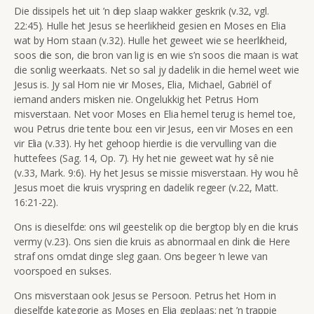
Die dissipels het uit ’n diep slaap wakker geskrik (v.32, vgl.
22:45). Hulle het Jesus se heerlikheid gesien en Moses en Elia
wat by Hom staan (v.32). Hulle het geweet wie se heerlikheid,
soos die son, die bron van lig is en wie s’n soos die maan is wat
die sonlig weerkaats.
Net so sal jy dadelik in die hemel weet wie
Jesus is. Jy sal Hom nie vir Moses, Elia, Michael, Gabriël of
iemand anders misken nie. Ongelukkig het Petrus Hom
misverstaan. Net voor Moses en Elia hemel terug is hemel toe,
wou Petrus drie tente bou: een vir Jesus, een vir Moses en een
vir Elia (v.33). Hy het gehoop hierdie is die vervulling van die
huttefees (Sag. 14, Op. 7). Hy het nie geweet wat hy sê nie
(v.33, Mark. 9:6). Hy het Jesus se missie misverstaan. Hy wou hê
Jesus moet die kruis vryspring en dadelik regeer (v.22, Matt.
16:21-22).
Ons is dieselfde: ons wil geestelik op die bergtop bly en die kruis
vermy (v.23). Ons sien die kruis as abnormaal en dink die Here
straf ons omdat dinge sleg gaan. Ons begeer ’n lewe van
voorspoed en sukses.
Ons misverstaan ook Jesus se Persoon. Petrus het Hom in
dieselfde kategorie as Moses en Elia geplaas; net ’n trappie