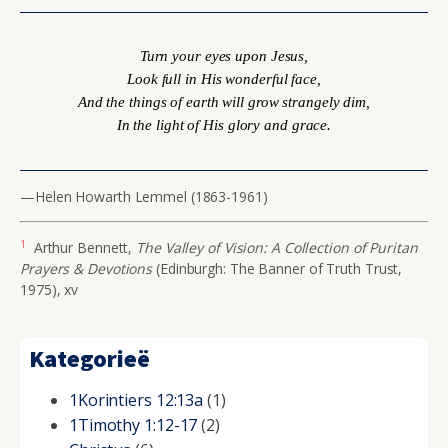
Turn your eyes upon Jesus,
Look full in His wonderful face,
And the things of earth will grow strangely dim,
In the light of His glory and grace.
—Helen Howarth Lemmel (1863-1961)
1
Arthur Bennett,
The Valley of Vision: A Collection of Puritan
Prayers & Devotions
(Edinburgh: The Banner of Truth Trust,
1975), xv
Kategorieë
1Korintiers 12:13a
(1)
1Timothy 1:12-17
(2)