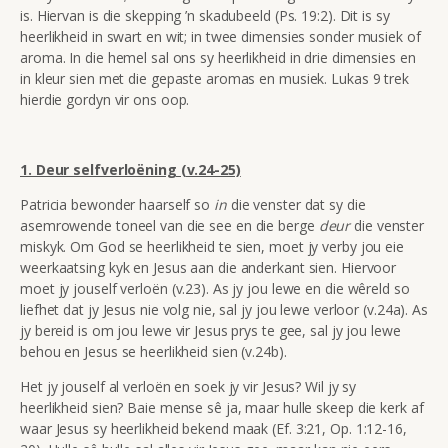
is. Hiervan is die skepping ’n skadubeeld (Ps. 19:2). Dit is sy
heerlikheid in swart en wit; in twee dimensies sonder musiek of
aroma. In die hemel sal ons sy heerlikheid in drie dimensies en
in kleur sien met die gepaste aromas en musiek. Lukas 9 trek
hierdie gordyn vir ons oop.
1. Deur selfverloëning (v.24-25)
Patricia bewonder haarself so
in
die venster dat sy die
asemrowende toneel van die see en die berge
deur
die venster
miskyk. Om God se heerlikheid te sien, moet jy verby jou eie
weerkaatsing kyk en Jesus aan die anderkant sien. Hiervoor
moet jy jouself verloën (v.23). As jy jou lewe en die wêreld so
liefhet dat jy Jesus nie volg nie, sal jy jou lewe verloor (v.24a). As
jy bereid is om jou lewe vir Jesus prys te gee, sal jy jou lewe
behou en Jesus se heerlikheid sien (v.24b).
Het jy jouself al verloën en soek jy vir Jesus? Wil jy sy
heerlikheid sien? Baie mense sê ja, maar hulle skeep die kerk af
waar Jesus sy heerlikheid bekend maak (Ef. 3:21, Op. 1:12-16,