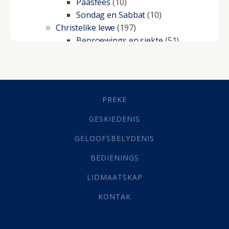
Paasfees
(10)
Sondag en Sabbat
(10)
Christelike lewe
(197)
Beproewings en siekte
(51)
Besluitneming
(6)
Dissipline
(10)
Geestelike Groei
(10)
Gehoorsaamheid
(6)
PREKE
Geld
(21)
Grys Areas
(4)
GESKIEDENIS
Hofsake
(2)
GELOOFSBELYDENIS
Lewensdoel
(3)
Selfondersoek
(1)
BEDIENINGS
Vervolging
(19)
LIDMAATSKAP
Werk
(22)
Eindtyd
(142)
KONTAK
Belonings
(4)
Dood
(26)