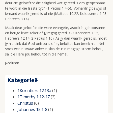
deur die geloof tot die saligheid wat gereed is om geopenbaar
te word in die laaste tyd.” (1 Petrus 1:4-5). Volharding bewys of
iemand waarlik gered is of nie (Matteus 10:22, Kolossense 1:23,
Hebreërs 3:14).
Maak deur geloof in die ware evangelie, asook ‘n gehoorsame
en heilige lewe seker of jy regtig gered is (2 Korintiërs 13:5,
Hebreërs 12:14, 2 Petrus 1:10). As jy dan waarlik gered is, moet
jy nie dink dat God ontrou is of sy beloftes kan breek nie. Net
soos wat ‘n swaar anker ‘n skip deur ‘n magtige storm behou,
sal die Here jou behou tot in die hemel.
[/column]
Kategorieë
1Korintiers 12:13a
(1)
1Timothy 1:12-17
(2)
Christus
(6)
Johannes 15:1-8
(1)