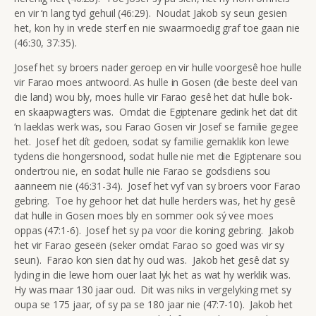
en vir ‘n lang tyd gehuil (46:29). Noudat Jakob sy seun gesien
het, kon hy in vrede sterf en nie swaarmoedig graf toe gaan nie
(46:30, 37:35).
Josef het sy broers nader geroep en vir hulle voorgesê hoe hulle
vir Farao moes antwoord. As hulle in Gosen (die beste deel van
die land) wou bly, moes hulle vir Farao gesê het dat hulle bok-
en skaapwagters was. Omdat die Egiptenare gedink het dat dit
‘n laeklas werk was, sou Farao Gosen vir Josef se familie gegee
het. Josef het dít gedoen, sodat sy familie gemaklik kon lewe
tydens die hongersnood, sodat hulle nie met die Egiptenare sou
ondertrou nie, en sodat hulle nie Farao se godsdiens sou
aanneem nie (46:31-34). Josef het vyf van sy broers voor Farao
gebring. Toe hy gehoor het dat hulle herders was, het hy gesê
dat hulle in Gosen moes bly en sommer ook sý vee moes
oppas (47:1-6). Josef het sy pa voor die koning gebring. Jakob
het vir Farao geseën (seker omdat Farao so goed was vir sy
seun). Farao kon sien dat hy oud was. Jakob het gesê dat sy
lyding in die lewe hom ouer laat lyk het as wat hy werklik was.
Hy was maar 130 jaar oud. Dit was niks in vergelyking met sy
oupa se 175 jaar, of sy pa se 180 jaar nie (47:7-10). Jakob het