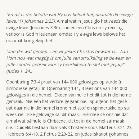
“En dit is die belofte wat Hy ons beloof het, naamlik die ewige
lewe.” (1 Johannes 2:25).
Almal wat in Jesus glo het
reeds
die
ewige lewe (Johannes 3:36). Indien een Christen sy redding
verloor is God ‘n leuenaar, omdat Hy
ewige
lewe belowe het,
maar dit kortgeknip het.
“aan die wat geroep... en vir Jesus Christus bewaar is... Aan
Hom nou wat magtig is om julle van struikeling te bewaar en
julle sonder gebrek voor sy heerlikheid te stel met gejuig”
(Judas 1, 24).
Openbaring 7:3-4 praat van 144 000 gelowiges op aarde (‘n
simboliese getal). In Openbaring 14:1, 3 lees ons van 144 000
gelowiges in die hemel. Elkeen van hulle het dit tot in die hemel
gemaak. Nie één het verlore gegaan nie. Spurgeon het gesê
dat daar nie in die hemel krone met stof en spinnerakke op sal
wees nie. Elke gelowige sal dit maak. Hiermee sê ons nie dat
almal wat
sê
hulle is Christene, dit tot in die hemel sal maak
nie. Duidelik bestaan daar vals Christene soos Matteus 7:21-23,
Hebreërs 6:4-10, 2 Petrus 2:20-22, en Judas Iskariot (Johannes