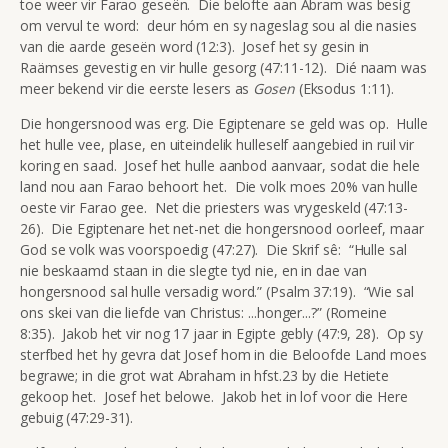
toe weer vir Farao geseën. Die belofte aan Abram was besig
om vervul te word: deur hóm en sy nageslag sou al die nasies
van die aarde geseën word (12:3). Josef het sy gesin in
Raämses gevestig en vir hulle gesorg (47:11-12). Dié naam was
meer bekend vir die eerste lesers as
Gosen
(Eksodus 1:11).
Die hongersnood was erg. Die Egiptenare se geld was op. Hulle
het hulle vee, plase, en uiteindelik hulleself aangebied in ruil vir
koring en saad. Josef het hulle aanbod aanvaar, sodat die hele
land nou aan Farao behoort het. Die volk moes 20% van hulle
oeste vir Farao gee. Net die priesters was vrygeskeld (47:13-
26). Die Egiptenare het net-net die hongersnood oorleef, maar
God se volk was voorspoedig (47:27). Die Skrif sê: “Hulle sal
nie beskaamd staan in die slegte tyd nie, en in dae van
hongersnood sal hulle versadig word.” (Psalm 37:19). “Wie sal
ons skei van die liefde van Christus: ...honger...?” (Romeine
8:35). Jakob het vir nog 17 jaar in Egipte gebly (47:9, 28). Op sy
sterfbed het hy gevra dat Josef hom in die Beloofde Land moes
begrawe; in die grot wat Abraham in hfst.23 by die Hetiete
gekoop het. Josef het belowe. Jakob het in lof voor die Here
gebuig (47:29-31).