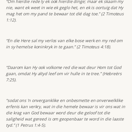
“Om hierdie rede ly ek ook hierdie dinge; maar ek skaam my
nie, want ek weet in wie ek geglo het, en ek is oortuig dat Hy
mag het om my pand te bewaar tot dié dag toe.” (2 Timoteus
1:12).
“En die Here sal my verlos van elke bose werk en my red om
in sy hemelse koninkryk in te gaan.” (2 Timoteus 4:18).
“Daarom kan Hy ook volkome red die wat deur Hom tot God
gaan, omdat Hy altyd leef om vir hulle in te tree.” (Hebreërs
7:25).
“sodat ons ‘n onverganklike en onbesmette en onverwelklike
erfenis kan verkry, wat in die hemele bewaar is vir ons wat in
die krag van God bewaar word deur die geloof tot die
saligheid wat gereed is om geopenbaar te word in die laaste
tyd.” (1 Petrus 1:4-5).