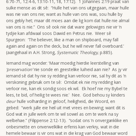
6:70-71, 12:4-6, 13:10-11, 18, 17:12). 1 Johannes 2:19 praat van
sulke mense as dit sê: “Hulle het van ons uitgegaan, maar hulle
was nie van ons nie; want as hulle van ons was, sou hulle by
ons gebly het; maar dit moes aan die lig kom dat hulle nie almal
van ons is nie.” Ons sê ook nie dat ware gelowiges nie vir ‘n
tydjie kan afdwaal soos Dawid en Petrus nie. Weer sê
Spurgeon: ‘The believer, like a man on shipboard, may fall
again and again on the deck, but he will never fall overboard.’
(aangehaal in A.H. Strong,
Systematic Theology
, p.885).
Iemand mag wonder: ‘Maar moedig hierdie leerstelling van
‘preservation’
nie sonde en geestelike luiheid aan nie? As jy vir
iemand sê dat hy nie sy redding kan verloor nie, sal hy dit as ‘n
verskoning gebruik om te sê: Omdat ek nie my redding kan
verloor nie, kan ek sondig soos ek wil. Ek hoef nie my Bybel te
lees, te bid, of heilig te wees nie.’ Nee. God behou sy kinders
deur
hulle volharding in geloof, heiligheid, die Woord, en
gebed: “werk julle eie heil uit met vrees en bewing; want dit is
God wat in julle werk om te wil sowel as om te werk na sy
welbehae.” (Filippense 2:12-13). “sodat ons ‘n onverganklike en
onbesmette en onverwelklike erfenis kan verkry, wat in die
hemele bewaar is vir ons wat in die krag van God bewaar word