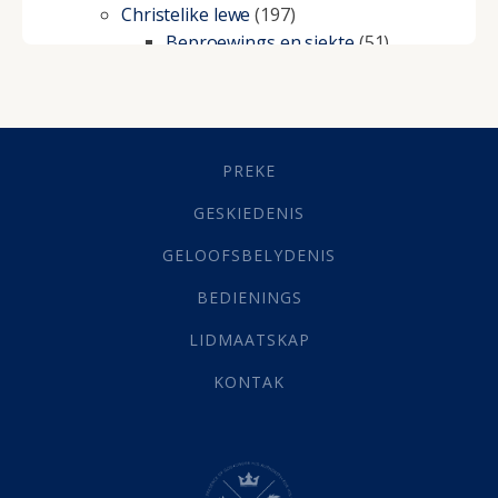
Christelike lewe
(197)
Beproewings en siekte
(51)
Besluitneming
(6)
Dissipline
(10)
Geestelike Groei
(10)
Gehoorsaamheid
(6)
PREKE
Geld
(21)
Grys Areas
(4)
GESKIEDENIS
Hofsake
(2)
GELOOFSBELYDENIS
Lewensdoel
(3)
Selfondersoek
(1)
BEDIENINGS
Vervolging
(19)
LIDMAATSKAP
Werk
(22)
Eindtyd
(142)
KONTAK
Belonings
(4)
Dood
(26)
Hel
(21)
Hemel
(31)