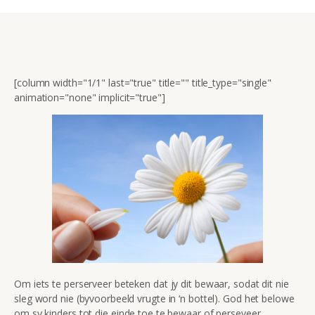
[column width="1/1" last="true" title="" title_type="single"
animation="none" implicit="true"]
Om iets te perserveer beteken dat jy dit bewaar, sodat dit nie
sleg word nie (byvoorbeeld vrugte in ‘n bottel). God het belowe
om sy kinders tot die einde toe te bewaar of perseveer.