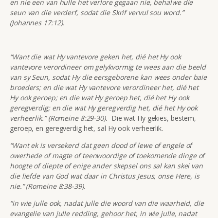
en nie een van hulle het verlore gegaan nie, behalwe die
seun van die verderf, sodat die Skrif vervul sou word.”
(Johannes 17:12).
“Want die wat Hy vantevore geken het, dié het Hy ook
vantevore verordineer om gelykvormig te wees aan die beeld
van sy Seun, sodat Hy die eersgeborene kan wees onder baie
broeders; en die wat Hy vantevore verordineer het, dié het
Hy ook geroep; en die wat Hy geroep het, dié het Hy ook
geregverdig; en die wat Hy geregverdig het, dié het Hy ook
verheerlik.” (Romeine 8:29-30).
Die wat Hy gekies, bestem,
geroep, en geregverdig het, sal Hy ook verheerlik.
“Want ek is versekerd dat geen dood of lewe of engele of
owerhede of magte of teenwoordige of toekomende dinge of
hoogte of diepte of enige ander skepsel ons sal kan skei van
die liefde van God wat daar in Christus Jesus, onse Here, is
nie.” (Romeine 8:38-39).
“in wie julle ook, nadat julle die woord van die waarheid, die
evangelie van julle redding, gehoor het, in wie julle, nadat