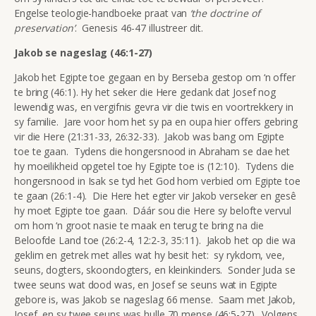
Engelse teologie-handboeke praat van
‘the doctrine of
preservation’
. Genesis 46-47 illustreer dit.
Jakob se nageslag (46:1-27)
Jakob het Egipte toe gegaan en by Berseba gestop om ‘n offer
te bring (46:1). Hy het seker die Here gedank dat Josef nog
lewendig was, en vergifnis gevra vir die twis en voortrekkery in
sy familie. Jare voor hom het sy pa en oupa hier offers gebring
vir die Here (21:31-33, 26:32-33). Jakob was bang om Egipte
toe te gaan. Tydens die hongersnood in Abraham se dae het
hy moeilikheid opgetel toe hy Egipte toe is (12:10). Tydens die
hongersnood in Isak se tyd het God hom verbied om Egipte toe
te gaan (26:1-4). Die Here het egter vir Jakob verseker en gesê
hy moet Egipte toe gaan. Dáár sou die Here sy belofte vervul
om hom ‘n groot nasie te maak en terug te bring na die
Beloofde Land toe (26:2-4, 12:2-3, 35:11). Jakob het op die wa
geklim en getrek met alles wat hy besit het: sy rykdom, vee,
seuns, dogters, skoondogters, en kleinkinders. Sonder Juda se
twee seuns wat dood was, en Josef se seuns wat in Egipte
gebore is, was Jakob se nageslag 66 mense. Saam met Jakob,
Josef, en sy twee seuns was hulle 70 mense (46:5-27). Volgens