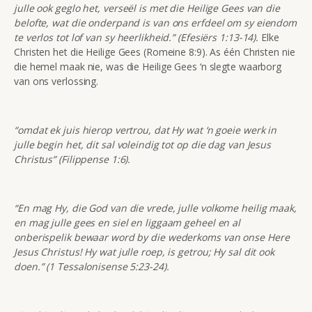
julle ook geglo het, verseël is met die Heilige Gees van die
belofte, wat die onderpand is van ons erfdeel om sy eiendom
te verlos tot lof van sy heerlikheid.” (Efesiërs 1:13-14).
Elke
Christen het die Heilige Gees (Romeine 8:9). As één Christen nie
die hemel maak nie, was die Heilige Gees ‘n slegte waarborg
van ons verlossing.
“omdat ek juis hierop vertrou, dat Hy wat ‘n goeie werk in
julle begin het, dit sal voleindig tot op die dag van Jesus
Christus” (Filippense 1:6).
“En mag Hy, die God van die vrede, julle volkome heilig maak,
en mag julle gees en siel en liggaam geheel en al
onberispelik bewaar word by die wederkoms van onse Here
Jesus Christus! Hy wat julle roep, is getrou; Hy sal dit ook
doen.” (1 Tessalonisense 5:23-24).