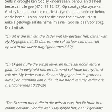
Selfs in droogte kan God sy kinders seën, behou, en die heel
beste vir hulle gee (47:6, 11-12, 27). Op soortgelyke wyse kan
God sy kinders deur die moeilikste tye op aarde seën en behou
vir die hemel. Hy sal ons tot die einde toe bewaar. Nie ‘n
enkele gelowige sal die hemel mis nie. God sal daarvoor sorg.
Die Skrif sê:
“En dit is die wil van die Vader wat My gestuur het, dat al wat
Hy My gegee het, Ek daarvan nie sal verloor nie, maar dit
opwek in die laaste dag.” (Johannes 6:39).
“En Ek gee hulle die ewige lewe, en hulle sal nooit verlore
gaan tot in ewigheid nie, en niemand sal hulle uit my hand
ruk nie. My Vader wat hulle aan My gegee het, is groter as
almal; en niemand kan hulle uit die hand van my Vader ruk
nie.” (Johannes 10:28-29).
“Toe Ek saam met hulle in die wêreld was, het Ek hulle in u
Naam bewaar. Oor die wat U My gegee het, het Ek gewaak;