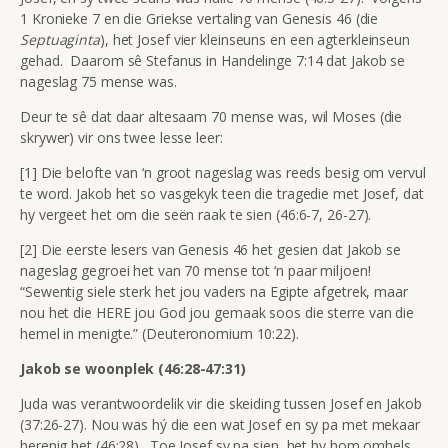
1 Kronieke 7 en die Griekse vertaling van Genesis 46 (die
Septuaginta
), het Josef vier kleinseuns en een agterkleinseun
gehad. Daarom sê Stefanus in Handelinge 7:14 dat Jakob se
nageslag 75 mense was.
Deur te sê dat daar altesaam 70 mense was, wil Moses (die
skrywer) vir ons twee lesse leer:
[1] Die belofte van ‘n groot nageslag was reeds besig om vervul
te word. Jakob het so vasgekyk teen die tragedie met Josef, dat
hy vergeet het om die seën raak te sien (46:6-7, 26-27).
[2] Die eerste lesers van Genesis 46 het gesien dat Jakob se
nageslag gegroei het van 70 mense tot ‘n paar miljoen!
“Sewentig siele sterk het jou vaders na Egipte afgetrek, maar
nou het die HERE jou God jou gemaak soos die sterre van die
hemel in menigte.” (Deuteronomium 10:22).
Jakob se woonplek (46:28-47:31)
Juda was verantwoordelik vir die skeiding tussen Josef en Jakob
(37:26-27). Nou was hý die een wat Josef en sy pa met mekaar
herenig het (46:28). Toe Josef sy pa sien, het hy hom omhels