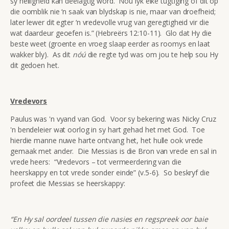
sy heiligheid kan deelagtig word. Nou lyk elke tugtiging of dit op
die oomblik nie ‘n saak van blydskap is nie, maar van droefheid;
later lewer dit egter ‘n vredevolle vrug van geregtigheid vir die
wat daardeur geoefen is.” (Hebreërs 12:10-11). Glo dat Hy die
beste weet (groente en vroeg slaap eerder as roomys en laat
wakker bly). As dit
nóú
die regte tyd was om jou te help sou Hy
dit gedoen het.
Vredevors
Paulus was 'n vyand van God. Voor sy bekering was Nicky Cruz
'n bendeleier wat oorlog in sy hart gehad het met God. Toe
hierdie manne nuwe harte ontvang het, het hulle ook vrede
gemaak met ander. Die Messias is die Bron van vrede en sal in
vrede heers: “Vredevors – tot vermeerdering van die
heerskappy en tot vrede sonder einde” (v.5-6). So beskryf die
profeet die Messias se heerskappy:
“En Hy sal oordeel tussen die nasies en regspreek oor baie