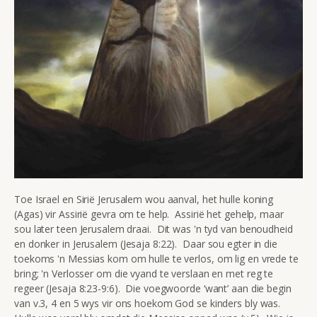
Toe Israel en Sirië Jerusalem wou aanval, het hulle koning
(Agas) vir Assirië gevra om te help. Assirië het gehelp, maar
sou later teen Jerusalem draai. Dit was 'n tyd van benoudheid
en donker in Jerusalem (Jesaja 8:22). Daar sou egter in die
toekoms 'n Messias kom om hulle te verlos, om lig en vrede te
bring; 'n Verlosser om die vyand te verslaan en met reg te
regeer (Jesaja 8:23-9:6). Die voegwoorde ‘want’ aan die begin
van v.3, 4 en 5 wys vir ons hoekom God se kinders bly was.