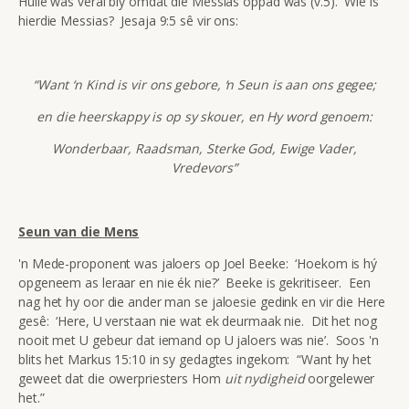
Hulle was veral bly omdat die Messias oppad was (v.5). Wie is
hierdie Messias? Jesaja 9:5 sê vir ons:
“Want ‘n Kind is vir ons gebore, ‘n Seun is aan ons gegee;
en die heerskappy is op sy skouer, en Hy word genoem:
Wonderbaar, Raadsman, Sterke God, Ewige Vader,
Vredevors”
Seun van die Mens
'n Mede-proponent was jaloers op Joel Beeke: ‘Hoekom is hý
opgeneem as leraar en nie ék nie?’ Beeke is gekritiseer. Een
nag het hy oor die ander man se jaloesie gedink en vir die Here
gesê: ‘Here, U verstaan nie wat ek deurmaak nie. Dit het nog
nooit met U gebeur dat iemand op U jaloers was nie’. Soos 'n
blits het Markus 15:10 in sy gedagtes ingekom: “Want hy het
geweet dat die owerpriesters Hom
uit nydigheid
oorgelewer
het.”