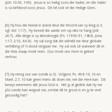
(Joh. 10:30, 14:9). Jesus is so heilig soos die Vader, en die Vader
is so liefdevol soos Jesus. Dit tel ook vir die Heilige Gees.
[6] Hy hou die heelal in stand deur die Woord van sy krag (v.3,
vgl. Kol. 1:17). Hy beveel die aarde om op niks te hang (Job
26:7). Alle dinge is sy diensknegte (Ps. 119:90-91, 148:8, Jona
1:17, 2:10, 4:6-8). Hy sal sorg dat die wêreld nie deur globale
verhitting of ‘n vloed vergaan nie. Hy sal ook sê wanneer dit in
die Wes-Kaap moet reën. Dus moet ons Hom in gebed
vertrou.
[7] Hy reinig ons van sonde (v.3). Volgens Ps. 49:8-10, 16 en
Mark. 2:7, 10 kan geen mens dit doen nie; net die Here kan. Dit
bewys weereens dat Jesus God is. Het jy al gedink dat Hy nie
jóú sonde kan wegvat nie, omdat dit te groot is en jy te veel
gesondig het?