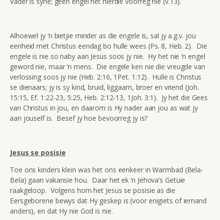
Vader is syne; geen engel het hierdie voorreg nie (v.13).
Alhoewel jy ‘n bietjie minder as die engele is, sal jy a.g.v. jou
eenheid met Christus eendag bo hulle wees (Ps. 8, Heb. 2). Die
engele is nie so naby aan Jesus soos jy nie. Hy het nie ‘n engel
geword nie, maar ‘n mens. Die engele ken nie die vreugde van
verlossing soos jy nie (Heb. 2:16, 1Pet. 1:12). Hulle is Christus
se dienaars; jy is sy kind, bruid, liggaam, broer en vriend (Joh.
15:15, Ef. 1:22-23, 5:25, Heb. 2:12-13, 1Joh. 3:1). Jy het die Gees
van Christus in jou, en daarom is Hy nader aan jou as wat jy
aan jouself is. Besef jy hoe bevoorreg jy is?
Jesus se posisie
Toe ons kinders klein was het ons eenkeer in Warmbad (Bela-
Bela) gaan vakansie hou. Daar het ek ‘n Jehova’s Getuie
raakgeloop. Volgens hom het Jesus se posisie as die
Eersgeborene bewys dat Hy geskep is (voor enigiets of iemand
anders), en dat Hy nie God is nie.