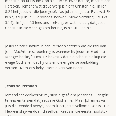
menslike natuur is nie God nie. Hy het twee nature, maar is een
Persoon. Iemand wat dit verwerp is nie ‘n Christen nie. In Joh.
8:24 het Jesus vir die Jode gesê: “as julle nie glo dat Ek is wat Ek
is nie, sal julle in julle sondes sterwe.” (Nuwe Vertaling, vgl. Eks.
3:14). In 1Joh. 4:3 lees ons: “elke gees wat nie bely dat Jesus
Christus in die vlees gekom het nie, is nie uit God nie”.
Jesus se twee nature in een Persoon beteken dat die titel van
John MacArthur se boek reg is wanneer hy Jesus as ‘God in a
Manger’ beskryf. Heb. 1:6 bevestig dat die baba in die krip die
ewige God is, en dat Hy ons en die engele se aanbidding
verdien. Kom ons bekyk hierdie vers van nader.
Jesus se Persoon
Iemand het eenkeer vir my sussie gesê om Johannes Evangelie
te lees en te sien dat Jesus nie God is nie. Maar Johannes wil
juis die teendeel bewys, naamlik dat Jesus volkome God is. Die
Hebreër skrywer doen dieselfde. Reeds in die eerste hoofstuk