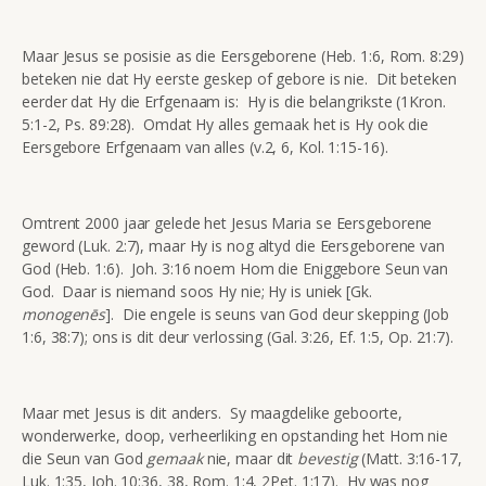
Maar Jesus se posisie as die Eersgeborene (Heb. 1:6, Rom. 8:29)
beteken nie dat Hy eerste geskep of gebore is nie. Dit beteken
eerder dat Hy die Erfgenaam is: Hy is die belangrikste (1Kron.
5:1-2, Ps. 89:28). Omdat Hy alles gemaak het is Hy ook die
Eersgebore Erfgenaam van alles (v.2, 6, Kol. 1:15-16).
Omtrent 2000 jaar gelede het Jesus Maria se Eersgeborene
geword (Luk. 2:7), maar Hy is nog altyd die Eersgeborene van
God (Heb. 1:6). Joh. 3:16 noem Hom die Eniggebore Seun van
God. Daar is niemand soos Hy nie; Hy is uniek [Gk.
monogenēs
]. Die engele is seuns van God deur skepping (Job
1:6, 38:7); ons is dit deur verlossing (Gal. 3:26, Ef. 1:5, Op. 21:7).
Maar met Jesus is dit anders. Sy maagdelike geboorte,
wonderwerke, doop, verheerliking en opstanding het Hom nie
die Seun van God
gemaak
nie, maar dit
bevestig
(Matt. 3:16-17,
Luk. 1:35, Joh. 10:36, 38, Rom. 1:4, 2Pet. 1:17). Hy was nog