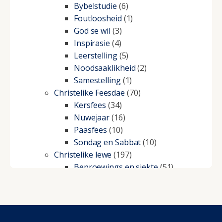
Bybelstudie
(6)
Foutloosheid
(1)
God se wil
(3)
Inspirasie
(4)
Leerstelling
(5)
Noodsaaklikheid
(2)
Samestelling
(1)
Christelike Feesdae
(70)
Kersfees
(34)
Nuwejaar
(16)
Paasfees
(10)
Sondag en Sabbat
(10)
Christelike lewe
(197)
Beproewings en siekte
(51)
Besluitneming
(6)
Dissipline
(10)
Geestelike Groei
(10)
Gehoorsaamheid
(6)