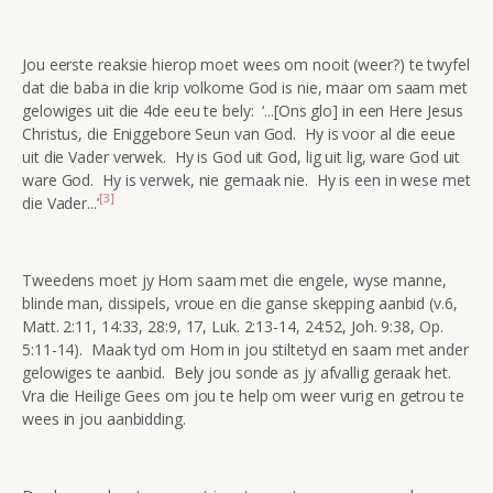
Jou eerste reaksie hierop moet wees om nooit (weer?) te twyfel
dat die baba in die krip volkome God is nie, maar om saam met
gelowiges uit die 4de eeu te bely: ‘...[Ons glo] in een Here Jesus
Christus, die Eniggebore Seun van God. Hy is voor al die eeue
uit die Vader verwek. Hy is God uit God, lig uit lig, ware God uit
ware God. Hy is verwek, nie gemaak nie. Hy is een in wese met
[3]
die Vader...’
Tweedens moet jy Hom saam met die engele, wyse manne,
blinde man, dissipels, vroue en die ganse skepping aanbid (v.6,
Matt. 2:11, 14:33, 28:9, 17, Luk. 2:13-14, 24:52, Joh. 9:38, Op.
5:11-14). Maak tyd om Hom in jou stiltetyd en saam met ander
gelowiges te aanbid. Bely jou sonde as jy afvallig geraak het.
Vra die Heilige Gees om jou te help om weer vurig en getrou te
wees in jou aanbidding.