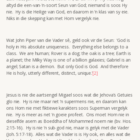
altyd die een-van-‘n-soort Seun van God; niemand is soos Hy
nie. Hy is die Heilige van God, en daarom in ‘n klas van sy eie.
Niks in die skepping kan met Hom vergelyk nie.
Wat John Piper van die Vader sê, geld ook vir die Seun: ‘God is
holy in His absolute uniqueness. Everything else belongs to a
class. We are human; Rover is a dog; the oak is a tree; Earth is
a planet; the Milky Way is one of a billion galaxies; Gabriel is an
angel; Satan is a demon. But only God is God. And therefore
He is holy, utterly different, distinct, unique.’
[2]
Jesus is nie die aartsengel Migael soos wat die Jehova’s Getuies
glo nie. Hy is nie maar net ‘n supermens nie, en daarom kan
ons Hom nie met fiktiewe karakters soos Superman vergelyk
nie. Hy is meer as net ‘n goeie profeet. Ons moet Hom nie in
dieselfde asem as Boeddha of Mohammed noem nie (bv. Hos.
2:15-16). Hy is nie ‘n sub-god nie, maar is gelyk met die Vader
(Joh. 5:17-18). Alles wat die Vader is is Hy ook, en alles wat die