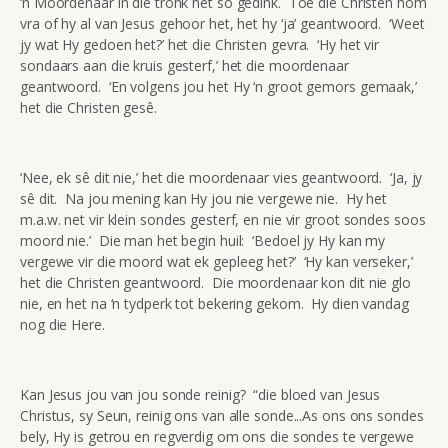
‘n Moordenaar in die tronk het so gedink. Toe die Christen hom
vra of hy al van Jesus gehoor het, het hy ‘ja’ geantwoord. ‘Weet
jy wat Hy gedoen het?’ het die Christen gevra. ‘Hy het vir
sondaars aan die kruis gesterf,’ het die moordenaar
geantwoord. ‘En volgens jou het Hy ‘n groot gemors gemaak,’
het die Christen gesê.
‘Nee, ek sê dit nie,’ het die moordenaar vies geantwoord. ‘Ja, jy
sê dit. Na jou mening kan Hy jou nie vergewe nie. Hy het
m.a.w. net vir klein sondes gesterf, en nie vir groot sondes soos
moord nie.’ Die man het begin huil: ‘Bedoel jy Hy kan my
vergewe vir die moord wat ek gepleeg het?’ ‘Hy kan verseker,’
het die Christen geantwoord. Die moordenaar kon dit nie glo
nie, en het na ‘n tydperk tot bekering gekom. Hy dien vandag
nog die Here.
Kan Jesus jou van jou sonde reinig? “die bloed van Jesus
Christus, sy Seun, reinig ons van alle sonde...As ons ons sondes
bely, Hy is getrou en regverdig om ons die sondes te vergewe