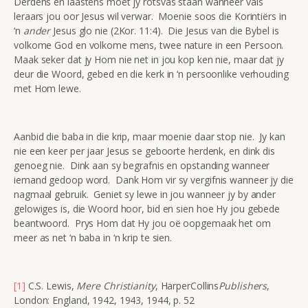
Derdens en laastens moet jy rotsvas staan wanneer vals
leraars jou oor Jesus wil verwar. Moenie soos die Korintiërs in
‘n
ander
Jesus glo nie (2Kor. 11:4). Die Jesus van die Bybel is
volkome God en volkome mens, twee nature in een Persoon.
Maak seker dat jy Hom nie net in jou kop ken nie, maar dat jy
deur die Woord, gebed en die kerk in ‘n persoonlike verhouding
met Hom lewe.
Aanbid die baba in die krip, maar moenie daar stop nie. Jy kan
nie een keer per jaar Jesus se geboorte herdenk, en dink dis
genoeg nie. Dink aan sy begrafnis en opstanding wanneer
iemand gedoop word. Dank Hom vir sy vergifnis wanneer jy die
nagmaal gebruik. Geniet sy lewe in jou wanneer jy by ander
gelowiges is, die Woord hoor, bid en sien hoe Hy jou gebede
beantwoord. Prys Hom dat Hy jou oë oopgemaak het om
meer as net ‘n baba in ‘n krip te sien.
[1]
C.S. Lewis,
Mere Christianity
, HarperCollins
Publishers
,
London: England, 1942, 1943, 1944, p. 52