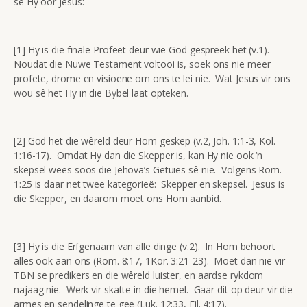
sê Hy oor Jesus:
[1] Hy is die finale Profeet deur wie God gespreek het (v.1).
Noudat die Nuwe Testament voltooi is, soek ons nie meer
profete, drome en visioene om ons te lei nie. Wat Jesus vir ons
wou sê het Hy in die Bybel laat opteken.
[2] God het die wêreld deur Hom geskep (v.2, Joh. 1:1-3, Kol.
1:16-17). Omdat Hy dan die Skepper is, kan Hy nie ook ‘n
skepsel wees soos die Jehova’s Getuies sê nie. Volgens Rom.
1:25 is daar net twee kategorieë: Skepper en skepsel. Jesus is
die Skepper, en daarom moet ons Hom aanbid.
[3] Hy is die Erfgenaam van alle dinge (v.2). In Hom behoort
alles ook aan ons (Rom. 8:17, 1Kor. 3:21-23). Moet dan nie vir
TBN se predikers en die wêreld luister, en aardse rykdom
najaag nie. Werk vir skatte in die hemel. Gaar dit op deur vir die
armes en sendelinge te gee (Luk. 12:33, Fil. 4:17).