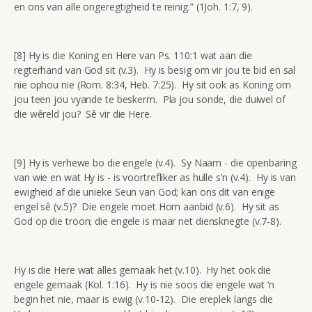
en ons van alle ongeregtigheid te reinig.” (1Joh. 1:7, 9).
[8] Hy is die Koning en Here van Ps. 110:1 wat aan die
regterhand van God sit (v.3). Hy is besig om vir jou te bid en sal
nie ophou nie (Rom. 8:34, Heb. 7:25). Hy sit ook as Koning om
jou teen jou vyande te beskerm. Pla jou sonde, die duiwel of
die wêreld jou? Sê vir die Here.
[9] Hy is verhewe bo die engele (v.4). Sy Naam - die openbaring
van wie en wat Hy is - is voortrefliker as hulle s’n (v.4). Hy is van
ewigheid af die unieke Seun van God; kan ons dit van enige
engel sê (v.5)? Die engele moet Hom aanbid (v.6). Hy sit as
God op die troon; die engele is maar net diensknegte (v.7-8).
Hy is die Here wat alles gemaak het (v.10). Hy het ook die
engele gemaak (Kol. 1:16). Hy is nie soos die engele wat ‘n
begin het nie, maar is ewig (v.10-12). Die ereplek langs die