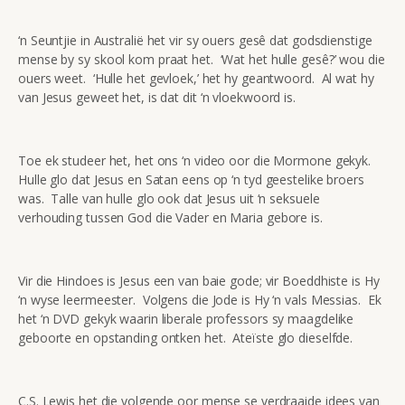
‘n Seuntjie in Australië het vir sy ouers gesê dat godsdienstige
mense by sy skool kom praat het. ‘Wat het hulle gesê?’ wou die
ouers weet. ‘Hulle het gevloek,’ het hy geantwoord. Al wat hy
van Jesus geweet het, is dat dit ‘n vloekwoord is.
Toe ek studeer het, het ons ‘n video oor die Mormone gekyk.
Hulle glo dat Jesus en Satan eens op ‘n tyd geestelike broers
was. Talle van hulle glo ook dat Jesus uit ‘n seksuele
verhouding tussen God die Vader en Maria gebore is.
Vir die Hindoes is Jesus een van baie gode; vir Boeddhiste is Hy
‘n wyse leermeester. Volgens die Jode is Hy ‘n vals Messias. Ek
het ‘n DVD gekyk waarin liberale professors sy maagdelike
geboorte en opstanding ontken het. Ateïste glo dieselfde.
C.S. Lewis het die volgende oor mense se verdraaide idees van