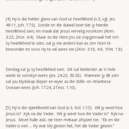
[4] Hy is die helder glans van God se heerlikheid (v.3, vgl. Jes.
48:11, Joh. 17:5). Sonde en die duiwel keer dat jy hierdie
heerlikheid sien, en maak dat Jesus vervelig voorkom (Rom.
3:23, 2Kor. 4:4). Maar as die Here jou oë oopgemaak het om
sy heerlikheid te sien, sal jy nie anders kan as om Hom te
bewonder en soos Hy te wil wees nie (2Kor. 3:18, 4:6, 1Pet. 1:8).
Eendag sal jy sy heerlikheid sien. Dit sal helderder as ‘n hele
week se sonskyn wees (Jes. 24:23, 30:26). Wanneer jy dit sien
sal jou blydskap dieper en wyer as die Stille- en Atlantiese
Oseaan wees (Joh. 17:24, 2Tess. 1:10).
[5] Hy is die spieëlbeeld van God (v.3, Kol. 1:15). Wil jy weet hoe
Jesus is? Kyk na die Vader. Wil jy weet hoe die Vader is? Kyk na
Jesus. Moet hulle asb. nie teen mekaar afspeel nie. “Ek en die
Vader is een ... Hy wat My gesien het, het die Vader gesien.”