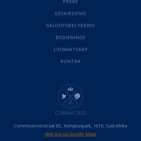
PREKE
Geld
(21)
Grys Areas
(4)
GESKIEDENIS
Hofsake
(2)
GELOOFSBELYDENIS
Lewensdoel
(3)
Selfondersoek
(1)
BEDIENINGS
Vervolging
(19)
LIDMAATSKAP
Werk
(22)
Eindtyd
(142)
KONTAK
Belonings
(4)
Dood
(26)
Hel
(21)
Hemel
(31)
Israel
(14)
Millennium
(1)
Oordeelsdag
(19)
Verheerlikte liggaam
(3)
Commissionerstraat 85, Kemptonpark, 1619, Suid-Afrika
Wederkoms
(27)
Vind ons op Google Maps
Gebed
(87)