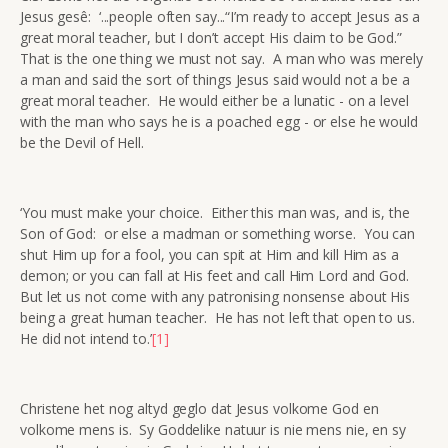
Jesus gesê: ‘...people often say...“I’m ready to accept Jesus as a
great moral teacher, but I don’t accept His claim to be God.”
That is the one thing we must not say. A man who was merely
a man and said the sort of things Jesus said would not a be a
great moral teacher. He would either be a lunatic - on a level
with the man who says he is a poached egg - or else he would
be the Devil of Hell.
‘You must make your choice. Either this man was, and is, the
Son of God: or else a madman or something worse. You can
shut Him up for a fool, you can spit at Him and kill Him as a
demon; or you can fall at His feet and call Him Lord and God.
But let us not come with any patronising nonsense about His
being a great human teacher. He has not left that open to us.
He did not intend to.’
[1]
Christene het nog altyd geglo dat Jesus volkome God en
volkome mens is. Sy Goddelike natuur is nie mens nie, en sy