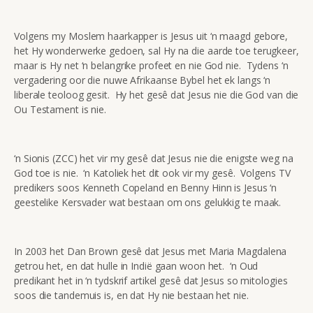
Volgens my Moslem haarkapper is Jesus uit ‘n maagd gebore,
het Hy wonderwerke gedoen, sal Hy na die aarde toe terugkeer,
maar is Hy net ‘n belangrike profeet en nie God nie. Tydens ‘n
vergadering oor die nuwe Afrikaanse Bybel het ek langs ‘n
liberale teoloog gesit. Hy het gesê dat Jesus nie die God van die
Ou Testament is nie.
‘n Sionis (ZCC) het vir my gesê dat Jesus nie die enigste weg na
God toe is nie. ‘n Katoliek het dit ook vir my gesê. Volgens TV
predikers soos Kenneth Copeland en Benny Hinn is Jesus ‘n
geestelike Kersvader wat bestaan om ons gelukkig te maak.
In 2003 het Dan Brown gesê dat Jesus met Maria Magdalena
getrou het, en dat hulle in Indië gaan woon het. ‘n Oud
predikant het in ‘n tydskrif artikel gesê dat Jesus so mitologies
soos die tandemuis is, en dat Hy nie bestaan het nie.