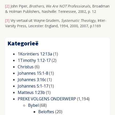
[2]
John Piper,
Brothers, We Are NOT Professionals
, Broadman
& Holman Publishers, Nashville: Tennessee, 2002, p. 12
[3]
Vry vertaal uit Wayne Grudem,
Systematic Theology
, Inter-
Varsity Press, Leicester: England, 1994, 2000, 2007, p.1169
Kategorieë
1Korintiers 12:13a
(1)
1Timothy 1:12-17
(2)
Christus
(6)
Johannes 15:1-8
(1)
Johannes 3:16c
(1)
Johannes 5:1-17
(1)
Matteus 1:23b
(1)
PREKE VOLGENS ONDERWERP
(1,194)
Bybel
(68)
Beloftes
(20)