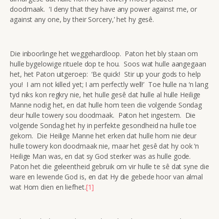
doodmaak. ‘I deny that they have any power against me, or
against any one, by their Sorcery,’ het hy gesê.
Die inboorlinge het weggehardloop. Paton het bly staan om
hulle bygelowige rituele dop te hou. Soos wat hulle aangegaan
het, het Paton uitgeroep: ‘Be quick! Stir up your gods to help
you! I am not killed yet; I am perfectly well!’ Toe hulle na ‘n lang
tyd niks kon regkry nie, het hulle gesê dat hulle al hulle Heilige
Manne nodig het, en dat hulle hom teen die volgende Sondag
deur hulle towery sou doodmaak. Paton het ingestem. Die
volgende Sondag het hy in perfekte gesondheid na hulle toe
gekom. Die Heilige Manne het erken dat hulle hom nie deur
hulle towery kon doodmaak nie, maar het gesê dat hy ook ‘n
Heilige Man was, en dat sy God sterker was as hulle gode.
Paton het die geleentheid gebruik om vir hulle te sê dat syne die
ware en lewende God is, en dat Hy die gebede hoor van almal
wat Hom dien en liefhet.
[1]