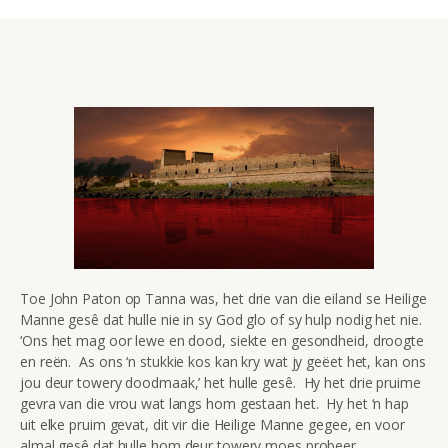
Toe John Paton op Tanna was, het drie van die eiland se Heilige
Manne gesê dat hulle nie in sy God glo of sy hulp nodig het nie.
‘Ons het mag oor lewe en dood, siekte en gesondheid, droogte
en reën. As ons ‘n stukkie kos kan kry wat jy geëet het, kan ons
jou deur towery doodmaak,’ het hulle gesê. Hy het drie pruime
gevra van die vrou wat langs hom gestaan het. Hy het ‘n hap
uit elke pruim gevat, dit vir die Heilige Manne gegee, en voor
almal gesê dat hulle hom deur towery moes probeer