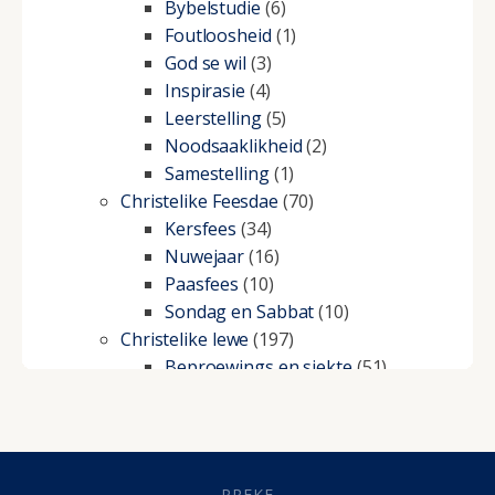
Bybelstudie
(6)
Foutloosheid
(1)
God se wil
(3)
Inspirasie
(4)
Leerstelling
(5)
Noodsaaklikheid
(2)
Samestelling
(1)
Christelike Feesdae
(70)
Kersfees
(34)
Nuwejaar
(16)
Paasfees
(10)
Sondag en Sabbat
(10)
Christelike lewe
(197)
Beproewings en siekte
(51)
Besluitneming
(6)
Dissipline
(10)
Geestelike Groei
(10)
Gehoorsaamheid
(6)
PREKE