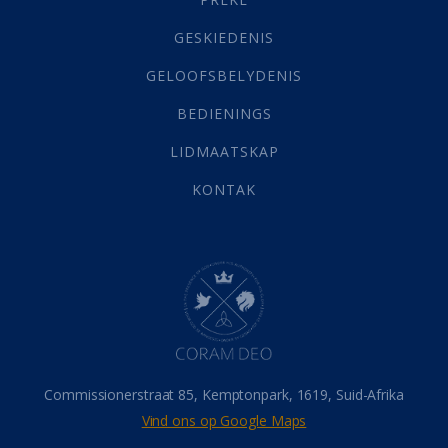
Geld
(21)
Grys Areas
(4)
GESKIEDENIS
Hofsake
(2)
GELOOFSBELYDENIS
Lewensdoel
(3)
Selfondersoek
(1)
BEDIENINGS
Vervolging
(19)
LIDMAATSKAP
Werk
(22)
Eindtyd
(142)
KONTAK
Belonings
(4)
Dood
(26)
Hel
(21)
Hemel
(31)
Israel
(14)
Millennium
(1)
Oordeelsdag
(19)
Verheerlikte liggaam
(3)
Commissionerstraat 85, Kemptonpark, 1619, Suid-Afrika
Wederkoms
(27)
Vind ons op Google Maps
Gebed
(87)