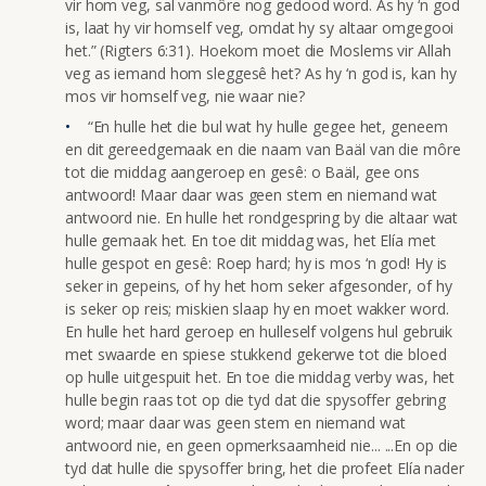
vir hom veg, sal vanmôre nog gedood word. As hy ‘n god
is, laat hy vir homself veg, omdat hy sy altaar omgegooi
het.” (Rigters 6:31). Hoekom moet die Moslems vir Allah
veg as iemand hom sleggesê het? As hy ‘n god is, kan hy
mos vir homself veg, nie waar nie?
“En hulle het die bul wat hy hulle gegee het, geneem
en dit gereedgemaak en die naam van Baäl van die môre
tot die middag aangeroep en gesê: o Baäl, gee ons
antwoord! Maar daar was geen stem en niemand wat
antwoord nie. En hulle het rondgespring by die altaar wat
hulle gemaak het. En toe dit middag was, het Elía met
hulle gespot en gesê: Roep hard; hy is mos ‘n god! Hy is
seker in gepeins, of hy het hom seker afgesonder, of hy
is seker op reis; miskien slaap hy en moet wakker word.
En hulle het hard geroep en hulleself volgens hul gebruik
met swaarde en spiese stukkend gekerwe tot die bloed
op hulle uitgespuit het. En toe die middag verby was, het
hulle begin raas tot op die tyd dat die spysoffer gebring
word; maar daar was geen stem en niemand wat
antwoord nie, en geen opmerksaamheid nie... ...En op die
tyd dat hulle die spysoffer bring, het die profeet Elía nader