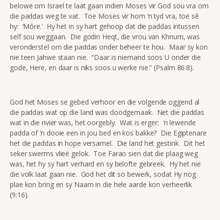
belowe om Israel te laat gaan indien Moses vir God sou vra om
die paddas weg te vat. Toe Moses vir hom ‘n tyd vra, toe sê
hy: ‘Môre.’ Hy het in sy hart gehoop dat die paddas intussen
self sou weggaan. Die godin Heqt, die vrou van Khnum, was
veronderstel om die paddas onder beheer te hou. Maar sy kon
nie teen Jahwe staan nie. “Daar is niemand soos U onder die
gode, Here, en daar is niks soos u werke nie.” (Psalm 86:8).
God het Moses se gebed verhoor en die volgende oggend al
die paddas wat op die land was doodgemaak. Net die paddas
wat in die rivier was, het oorgebly. Wat is erger: ‘n lewende
padda of ‘n dooie een in jou bed en kos bakke? Die Egiptenare
het die paddas in hope versamel. Die land het gestink. Dit het
seker swerms vlieë gelok. Toe Farao sien dat die plaag weg
was, het hy sy hart verhard en sy belofte gebreek. Hy het nie
die volk laat gaan nie. God het dit so bewerk, sodat Hy nog
plae kon bring en sy Naam in die hele aarde kon verheerlik
(9:16).