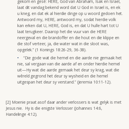
gekom en gesê: HERE, God van Abraham, Isak en Israel,
laat dit vandag bekend word dat U God in Israel is, en ek
u kneg, en dat ek al hierdie dinge op u woord gedoen het.
Antwoord my, HERE, antwoord my, sodat hierdie volk
kan erken dat U, HERE, God is, en dat U hulle hart tot U
laat terugkeer. Daarop het die vuur van die HERE
neergeval en die brandoffer en die hout en die klippe en
die stof verteer, ja, die water wat in die sloot was,
opgelek.” (1 Konings 18:26-29, 36-38).
“Die gode wat die hemel en die aarde nie gemaak het
nie, sal vergaan van die aarde af en onder hierdie hemel
uit—Hy wat die aarde gemaak het deur sy krag, wat die
wêreld gegrond het deur sy wysheid en die hemel
uitgespan het deur sy verstand.” (Jeremia 10:11-12).
[2] Moenie praat asof daar ander verlossers is wat gelyk is met
Jesus nie. Hy is die enigste Verlosser (Johannes 14:6,
Handelinge 4:12).