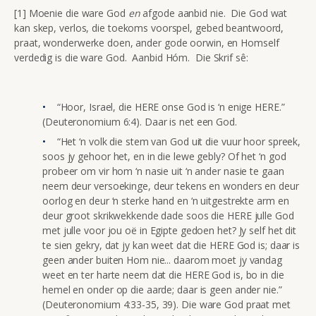
[1] Moenie die ware God
en
afgode aanbid nie. Die God wat
kan skep, verlos, die toekoms voorspel, gebed beantwoord,
praat, wonderwerke doen, ander gode oorwin, en Homself
verdedig is die ware God. Aanbid Hóm. Die Skrif sê:
“Hoor, Israel, die HERE onse God is ‘n enige HERE.”
(Deuteronomium 6:4). Daar is net een God.
“Het ‘n volk die stem van God uit die vuur hoor spreek,
soos jy gehoor het, en in die lewe gebly? Of het ‘n god
probeer om vir hom ‘n nasie uit ‘n ander nasie te gaan
neem deur versoekinge, deur tekens en wonders en deur
oorlog en deur ‘n sterke hand en ‘n uitgestrekte arm en
deur groot skrikwekkende dade soos die HERE julle God
met julle voor jou oë in Egipte gedoen het? Jy self het dit
te sien gekry, dat jy kan weet dat die HERE God is; daar is
geen ander buiten Hom nie... daarom moet jy vandag
weet en ter harte neem dat die HERE God is, bo in die
hemel en onder op die aarde; daar is geen ander nie.”
(Deuteronomium 4:33-35, 39). Die ware God praat met