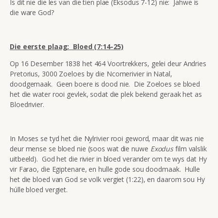
Is dit nie die les van die tien plae (Eksodus 7-12) nie: Jahwe is
die ware God?
Die eerste plaag: Bloed (7:14-25)
Op 16 Desember 1838 het 464 Voortrekkers, gelei deur Andries
Pretorius, 3000 Zoeloes by die Ncomerivier in Natal,
doodgemaak. Geen boere is dood nie. Die Zoeloes se bloed
het die water rooi gevlek, sodat die plek bekend geraak het as
Bloedrivier.
In Moses se tyd het die Nylrivier rooi geword, maar dit was nie
deur mense se bloed nie (soos wat die nuwe
Exodus
film valslik
uitbeeld). God het die rivier in bloed verander om te wys dat Hy
vir Farao, die Egiptenare, en hulle gode sou doodmaak. Hulle
het die bloed van God se volk vergiet (1:22), en daarom sou Hy
húlle bloed vergiet.