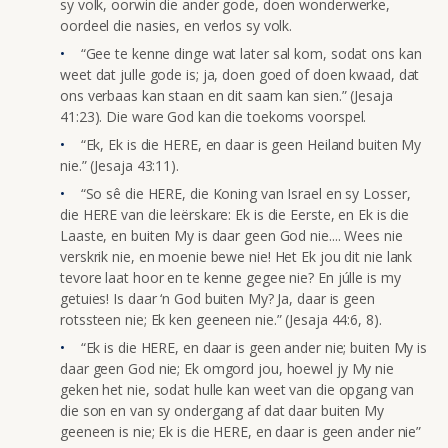
sy volk, oorwin die ander gode, doen wonderwerke,
oordeel die nasies, en verlos sy volk.
“Gee te kenne dinge wat later sal kom, sodat ons kan
weet dat julle gode is; ja, doen goed of doen kwaad, dat
ons verbaas kan staan en dit saam kan sien.” (Jesaja
41:23). Die ware God kan die toekoms voorspel.
“Ek, Ek is die HERE, en daar is geen Heiland buiten My
nie.” (Jesaja 43:11).
“So sê die HERE, die Koning van Israel en sy Losser,
die HERE van die leërskare: Ek is die Eerste, en Ek is die
Laaste, en buiten My is daar geen God nie.... Wees nie
verskrik nie, en moenie bewe nie! Het Ek jou dit nie lank
tevore laat hoor en te kenne gegee nie? En júlle is my
getuies! Is daar ‘n God buiten My? Ja, daar is geen
rotssteen nie; Ek ken geeneen nie.” (Jesaja 44:6, 8).
“Ek is die HERE, en daar is geen ander nie; buiten My is
daar geen God nie; Ek omgord jou, hoewel jy My nie
geken het nie, sodat hulle kan weet van die opgang van
die son en van sy ondergang af dat daar buiten My
geeneen is nie; Ek is die HERE, en daar is geen ander nie”