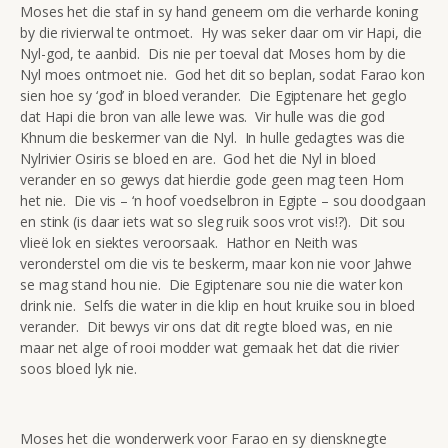
Moses het die staf in sy hand geneem om die verharde koning
by die rivierwal te ontmoet. Hy was seker daar om vir Hapi, die
Nyl-god, te aanbid. Dis nie per toeval dat Moses hom by die
Nyl moes ontmoet nie. God het dit so beplan, sodat Farao kon
sien hoe sy ‘god’ in bloed verander. Die Egiptenare het geglo
dat Hapi die bron van alle lewe was. Vir hulle was die god
Khnum die beskermer van die Nyl. In hulle gedagtes was die
Nylrivier Osiris se bloed en are. God het die Nyl in bloed
verander en so gewys dat hierdie gode geen mag teen Hom
het nie. Die vis – ‘n hoof voedselbron in Egipte – sou doodgaan
en stink (is daar iets wat so sleg ruik soos vrot vis!?). Dit sou
vlieë lok en siektes veroorsaak. Hathor en Neith was
veronderstel om die vis te beskerm, maar kon nie voor Jahwe
se mag stand hou nie. Die Egiptenare sou nie die water kon
drink nie. Selfs die water in die klip en hout kruike sou in bloed
verander. Dit bewys vir ons dat dit regte bloed was, en nie
maar net alge of rooi modder wat gemaak het dat die rivier
soos bloed lyk nie.
Moses het die wonderwerk voor Farao en sy diensknegte