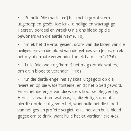
“En hulle [die martelare] het met ‘n groot stem
uitgeroep en gesê: Hoe lank, o heilige en waaragtige
Heerser, oordeel en wreek U nie ons bloed op die
bewoners van die aarde nie?” (6:10).
“En ek het die vrou gesien, dronk van die bloed van die
heiliges en van die bloed van die getuies van Jesus, en ek
het my uitermate verwonder toe ek haar sien.” (17:6).
“hulle [die twee olyfbome] het mag oor die waters,
om dit in bloed te verander” (11:6).
“En die derde engel het sy skaal uitgegooi op die
riviere en op die waterfonteine, en dit het bloed geword.
En ek het die engel van die waters hoor sê: Regverdig,
Here, is U wat is en wat was, U, die Heilige, omdat U
hierdie oordeel uitgevoer het; want hulle het die bloed
van heiliges en profete vergiet, en U het aan hulle bloed
gegee om te drink, want hulle het dit verdien.” (16:4-6).