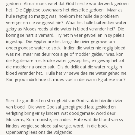
gedoen. Almal moes weet dat Gód hierdie wonderwerk gedoen
het. Die Egiptiese towenaars het dieselfde gedoen. Maar as
hulle regtig so magtig was, hoekom het hulle die probleem
vererger en nie weggevat nie? Waar het hulle buitendien water
gekry as Moses reeds al die water in bloed verander het? Die
koning se hart is verhard. Hy het ‘n veer gevoel en in sy paleis
ingestap. Die Egiptenare het langs die rivier gegrawe om
ondergrondse water te soek. Indien die water nie regtig bloed
was nie, maar net deur rooi alge of modder gekleur was, kon
die Egiptenare met kruike water geskep het, en gewag het tot
die modder na onder sak. Dis duidelik dat die water regtig in
bloed verander het. Hulle het vir sewe dae nie water gehad nie.
Kan jy jou indink hoe dit moes voel in die warm Egiptiese son?
Sien die goedheid en strengheid van God raak in hierdie rivier
van bloed. Die ware God sal geregtigheid laat geskied en
verligting bring vir sy kinders wat doodgemaak word deur
Moslems, Kommuniste, en ander. Hulle wat die bloed van sy
kinders vergiet se bloed sal vergiet word. In die boek
Openbaring lees ons die volgende: