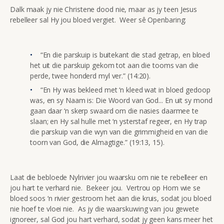
Dalk maak jy nie Christene dood nie, maar as jy teen Jesus
rebelleer sal Hy jou bloed vergiet. Weer sê Openbaring:
“En die parskuip is buitekant die stad getrap, en bloed
het uit die parskuip gekom tot aan die tooms van die
perde, twee honderd myl ver.” (14:20).
“En Hy was bekleed met ‘n kleed wat in bloed gedoop
was, en sy Naam is: Die Woord van God... En uit sy mond
gaan daar ‘n skerp swaard om die nasies daarmee te
slaan; en Hy sal hulle met ‘n ysterstaf regeer, en Hy trap
die parskuip van die wyn van die grimmigheid en van die
toorn van God, die Almagtige.” (19:13, 15).
Laat die bebloede Nylrivier jou waarsku om nie te rebelleer en
jou hart te verhard nie. Bekeer jou. Vertrou op Hom wie se
bloed soos ‘n rivier gestroom het aan die kruis, sodat jou bloed
nie hoef te vloei nie. As jy die waarskuwing van jou gewete
ignoreer, sal God jou hart verhard, sodat jy geen kans meer het