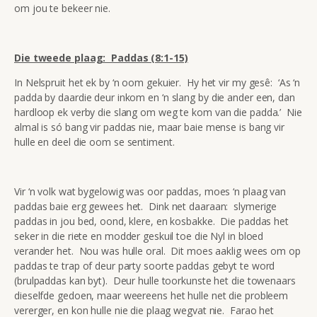
om jou te bekeer nie.
Die tweede plaag: Paddas (8:1-15)
In Nelspruit het ek by ‘n oom gekuier. Hy het vir my gesê: ‘As ‘n
padda by daardie deur inkom en ‘n slang by die ander een, dan
hardloop ek verby die slang om weg te kom van die padda.’ Nie
almal is só bang vir paddas nie, maar baie mense is bang vir
hulle en deel die oom se sentiment.
Vir ‘n volk wat bygelowig was oor paddas, moes ‘n plaag van
paddas baie erg gewees het. Dink net daaraan: slymerige
paddas in jou bed, oond, klere, en kosbakke. Die paddas het
seker in die riete en modder geskuil toe die Nyl in bloed
verander het. Nou was hulle oral. Dit moes aaklig wees om op
paddas te trap of deur party soorte paddas gebyt te word
(brulpaddas kan byt). Deur hulle toorkunste het die towenaars
dieselfde gedoen, maar weereens het hulle net die probleem
vererger, en kon hulle nie die plaag wegvat nie. Farao het