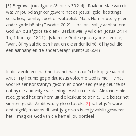
[3] Begrawe jou afgode (Genesis 35:2-4). Raak ontslae van dit
wat vir jou belangriker geword het as Jesus: geld, besittings,
seks, kos, familie, sport of watookal. Naas Hom moet jy geen
ander gode hê nie (Eksodus 20:2). Hoe lank sal jy aanhou om
God
en
jou afgode te dien? Besluit wie jy wil dien (Josua 24:14-
15, 1 Konings 18:21). Jy kan nie God
en
jou afgode dien nie;
“want òf hy sal die een haat en die ander liefhê, òf hy sal die
een aanhang en die ander verag.” (Matteus 6:24).
In die vierde eeu na Christus het was daar ‘n biskop genaamd
Arius. Hy het nie geglo dat Jesus volkome God is nie. Hy het
voor keiser Konstantyn gekom en onder eed gelieg deur te sê
dat hy nie aan enige vals leringe vashou nie; dat Alexander nie
rede gehad het om hom uit die kerk uit te sit nie. Die keiser het
vir hom gesê: ‘As dit wat jy glo ortodoks
[2]
is, het jy ‘n ware
eed afgelê; maar as dit wat jy glo vals is en jy valslik gesweer
het – mag die God van die hemel jou oordeel.’