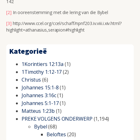
142
[2]
In ooreenstemming met die lering van die Bybel
[3]
http://www.ccel.org/ccel/schaff/npnf203.iv.viii.i.xiv.html?
highlight=athanasius,serapion#highlight
Kategorieë
1Korintiers 12:13a
(1)
1Timothy 1:12-17
(2)
Christus
(6)
Johannes 15:1-8
(1)
Johannes 3:16c
(1)
Johannes 5:1-17
(1)
Matteus 1:23b
(1)
PREKE VOLGENS ONDERWERP
(1,194)
Bybel
(68)
Beloftes
(20)