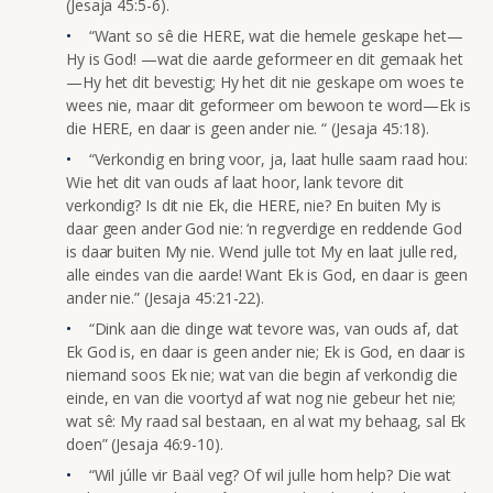
(Jesaja 45:5-6).
“Want so sê die HERE, wat die hemele geskape het—
Hy is God! —wat die aarde geformeer en dit gemaak het
—Hy het dit bevestig; Hy het dit nie geskape om woes te
wees nie, maar dit geformeer om bewoon te word—Ek is
die HERE, en daar is geen ander nie. “ (Jesaja 45:18).
“Verkondig en bring voor, ja, laat hulle saam raad hou:
Wie het dit van ouds af laat hoor, lank tevore dit
verkondig? Is dit nie Ek, die HERE, nie? En buiten My is
daar geen ander God nie: ‘n regverdige en reddende God
is daar buiten My nie. Wend julle tot My en laat julle red,
alle eindes van die aarde! Want Ek is God, en daar is geen
ander nie.” (Jesaja 45:21-22).
“Dink aan die dinge wat tevore was, van ouds af, dat
Ek God is, en daar is geen ander nie; Ek is God, en daar is
niemand soos Ek nie; wat van die begin af verkondig die
einde, en van die voortyd af wat nog nie gebeur het nie;
wat sê: My raad sal bestaan, en al wat my behaag, sal Ek
doen” (Jesaja 46:9-10).
“Wil júlle vir Baäl veg? Of wil julle hom help? Die wat