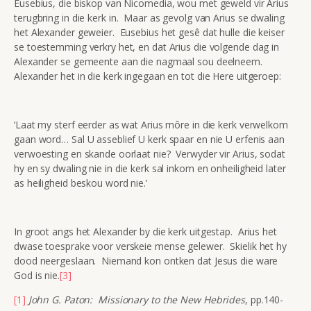
Eusebius, die biskop van Nicomedia, wou met geweld vir Arius
terugbring in die kerk in. Maar as gevolg van Arius se dwaling
het Alexander geweier. Eusebius het gesê dat hulle die keiser
se toestemming verkry het, en dat Arius die volgende dag in
Alexander se gemeente aan die nagmaal sou deelneem.
Alexander het in die kerk ingegaan en tot die Here uitgeroep:
‘Laat my sterf eerder as wat Arius môre in die kerk verwelkom
gaan word… Sal U asseblief U kerk spaar en nie U erfenis aan
verwoesting en skande oorlaat nie? Verwyder vir Arius, sodat
hy en sy dwaling nie in die kerk sal inkom en onheiligheid later
as heiligheid beskou word nie.’
In groot angs het Alexander by die kerk uitgestap. Arius het
dwase toesprake voor verskeie mense gelewer. Skielik het hy
dood neergeslaan. Niemand kon ontken dat Jesus die ware
God is nie.
[3]
[1]
John G. Paton: Missionary to the New Hebrides
, pp.140-