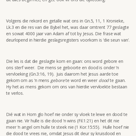
Volgens die rekord en getalle wat ons in Gn.5, 11, 1 Kronieke,
Lk.3 en die res van die Bybel het, was daar omtrent 77 geslagte
en sowat 4000 jaar van Adam af tot by Jesus. Die frase wat
deurlopend in hierdie geslagsregisters voorkom is ‘die seun van’.
Die les is dat die geslagte kom en gaan: ons word gebore en
ons sterf weer. Die mens se geboorte en dood is onder ‘n
vervloeking (Gn.3:16, 19). Juis daarom het Jesus aarde toe
gekom om as ‘n mens
gebore
te word en weer
dood
te gaan.
Hy het as mens gekom om ons van hierdie vervloekte bestaan
te verlos.
Dié wat in Hom glo hoef nie onder sy vloek te lewe en dood te
gaan nie. Vir hulle is die dood ‘n wins (Fil.1:21) en het dit nie
meer ‘n angel om hulle te steek nie (1 Kor.15:55). Hulle hoef nie
die dood te vrees nie, omdat Jesus dit deur sy kruisdood en