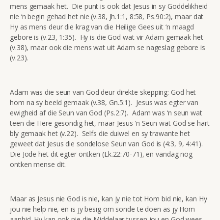
mens gemaak het. Die punt is ook dat Jesus in sy Goddelikheid
nie ‘n begin gehad het nie (v.38, Jh.1:1, 8:58, Ps.90:2), maar dat
Hy as mens deur die krag van die Heilige Gees uit ‘n maagd
gebore is (v.23, 1:35). Hy is die God wat vir Adam gemaak het
(v.38), maar ook die mens wat uit Adam se nageslag gebore is
(v.23).
Adam was die seun van God deur direkte skepping: God het
hom na sy beeld gemaak (v.38, Gn.5:1). Jesus was egter van
ewigheid af die Seun van God (Ps.2:7). Adam was ‘n seun wat
teen die Here gesondig het, maar Jesus ‘n Seun wat God se hart
bly gemaak het (v.22). Selfs die duiwel en sy trawante het
geweet dat Jesus die sondelose Seun van God is (4:3, 9, 4:41).
Die Jode het dit egter ontken (Lk.22:70-71), en vandag nog
ontken mense dit.
Maar as Jesus nie God is nie, kan jy nie tot Hom bid nie, kan Hy
jou nie help nie, en is jy besig om sonde te doen as jy Hom
aanbid. Hy kan ook nie die Middelaar tussen jou en God wees