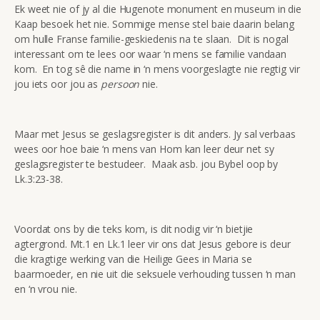
Ek weet nie of jy al die Hugenote monument en museum in die
Kaap besoek het nie. Sommige mense stel baie daarin belang
om hulle Franse familie-geskiedenis na te slaan. Dit is nogal
interessant om te lees oor waar ‘n mens se familie vandaan
kom. En tog sê die name in ‘n mens voorgeslagte nie regtig vir
jou iets oor jou as
persoon
nie.
Maar met Jesus se geslagsregister is dit anders. Jy sal verbaas
wees oor hoe baie ‘n mens van Hom kan leer deur net sy
geslagsregister te bestudeer. Maak asb. jou Bybel oop by
Lk.3:23-38.
Voordat ons by die teks kom, is dit nodig vir ‘n bietjie
agtergrond. Mt.1 en Lk.1 leer vir ons dat Jesus gebore is deur
die kragtige werking van die Heilige Gees in Maria se
baarmoeder, en nie uit die seksuele verhouding tussen ‘n man
en ‘n vrou nie.