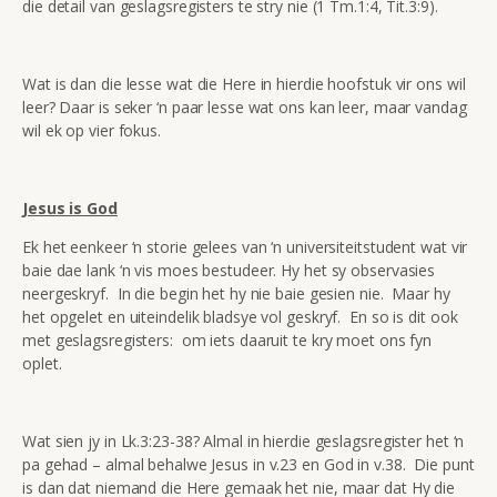
die detail van geslagsregisters te stry nie (1 Tm.1:4, Tit.3:9).
Wat is dan die lesse wat die Here in hierdie hoofstuk vir ons wil
leer? Daar is seker ‘n paar lesse wat ons kan leer, maar vandag
wil ek op vier fokus.
Jesus is God
Ek het eenkeer ‘n storie gelees van ‘n universiteitstudent wat vir
baie dae lank ‘n vis moes bestudeer. Hy het sy observasies
neergeskryf. In die begin het hy nie baie gesien nie. Maar hy
het opgelet en uiteindelik bladsye vol geskryf. En so is dit ook
met geslagsregisters: om iets daaruit te kry moet ons fyn
oplet.
Wat sien jy in Lk.3:23-38? Almal in hierdie geslagsregister het ‘n
pa gehad – almal behalwe Jesus in v.23 en God in v.38. Die punt
is dan dat niemand die Here gemaak het nie, maar dat Hy die