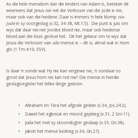
As die hele mensdom dan die kinders van Adam is, beteken dit
weereens dat Jesus nie net die Verlosser van die Jode is nie,
maar ook van die heidene. Daar is immers ‘n hele klomp
nie-
Jode
in sy voorgeslag (v.32, 34-38, Mt.1:5). Die punt is juis om
wys dat daar nie net Joodse bloed nie, maar ook heidense
bloed aan die kruis gevloei het. Dit het gebeur om te wys dat
Jesus die Verlosser van
alle
mense is – dit is, almal wat in Hom
glo (1 Tm.4:10, ESV).
Is daar ‘n sonde wat Hy nie kan vergewe nie, ‘n sondaar so
groot dat Jesus hom nie kan red nie? Die mense in hierdie
geslagsregister het lelike dinge gedoen.
Abraham en Tera het afgode gedien (v.34, Jos.24:2).
Dawid het egbreuk en moord gepleeg (v.31, 2 Sm.11).
Juda het met sy skoondogter geslaap (v.33, Gn.38).
Jakob het mense bedrieg (v.34, Gn.27).