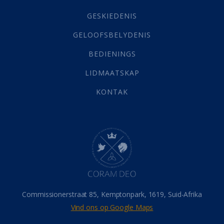
Geld
(21)
Grys Areas
(4)
GESKIEDENIS
Hofsake
(2)
GELOOFSBELYDENIS
Lewensdoel
(3)
Selfondersoek
(1)
BEDIENINGS
Vervolging
(19)
LIDMAATSKAP
Werk
(22)
Eindtyd
(142)
KONTAK
Belonings
(4)
Dood
(26)
Hel
(21)
Hemel
(31)
Israel
(14)
Millennium
(1)
Oordeelsdag
(19)
Verheerlikte liggaam
(3)
Commissionerstraat 85, Kemptonpark, 1619, Suid-Afrika
Wederkoms
(27)
Vind ons op Google Maps
Gebed
(87)