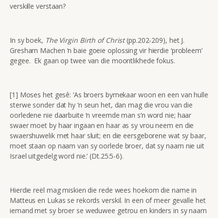
verskille verstaan?
In sy boek,
The Virgin Birth of Christ
(pp.202-209), het J.
Gresham Machen ‘n baie goeie oplossing vir hierdie ‘probleem’
gegee. Ek gaan op twee van die moontlikhede fokus.
[1] Moses het gesê: ‘As broers bymekaar woon en een van hulle
sterwe sonder dat hy ‘n seun het, dan mag die vrou van die
oorledene nie daarbuite ‘n vreemde man s’n word nie; haar
swaer moet by haar ingaan en haar as sy vrou neem en die
swaershuwelik met haar sluit; en die eersgeborene wat sy baar,
moet staan op naam van sy oorlede broer, dat sy naam nie uit
Israel uitgedelg word nie.’ (Dt.25:5-6).
Hierdie reël mag miskien die rede wees hoekom die name in
Matteus en Lukas se rekords verskil. In een of meer gevalle het
iemand met sy broer se weduwee getrou en kinders in sy naam