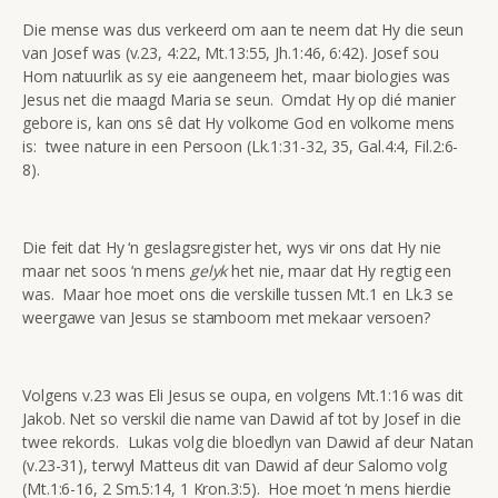
Die mense was dus verkeerd om aan te neem dat Hy die seun
van Josef was (v.23, 4:22, Mt.13:55, Jh.1:46, 6:42). Josef sou
Hom natuurlik as sy eie aangeneem het, maar biologies was
Jesus net die maagd Maria se seun. Omdat Hy op dié manier
gebore is, kan ons sê dat Hy volkome God en volkome mens
is: twee nature in een Persoon (Lk.1:31-32, 35, Gal.4:4, Fil.2:6-
8).
Die feit dat Hy ‘n geslagsregister het, wys vir ons dat Hy nie
maar net soos ‘n mens
gelyk
het nie, maar dat Hy regtig een
was. Maar hoe moet ons die verskille tussen Mt.1 en Lk.3 se
weergawe van Jesus se stamboom met mekaar versoen?
Volgens v.23 was Eli Jesus se oupa, en volgens Mt.1:16 was dit
Jakob. Net so verskil die name van Dawid af tot by Josef in die
twee rekords. Lukas volg die bloedlyn van Dawid af deur Natan
(v.23-31), terwyl Matteus dit van Dawid af deur Salomo volg
(Mt.1:6-16, 2 Sm.5:14, 1 Kron.3:5). Hoe moet ‘n mens hierdie