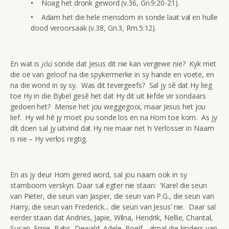
Noag het dronk geword (v.36, Gn.9:20-21).
Adam het die hele mensdom in sonde laat val en hulle
dood veroorsaak (v.38, Gn.3, Rm.5:12).
En wat is
jóú
sonde dat Jesus dit nie kan vergewe nie? Kyk met
die oë van geloof na die spykermerke in sy hande en voete, en
na die wond in sy sy. Was dit tevergeefs? Sal jy sê dat Hy lieg
toe Hy in die Bybel gesê het dat Hy dit uit liefde vir sondaars
gedoen het? Mense het jou weggegooi, maar Jesus het jou
lief. Hy wil hê jy moet jou sonde los en na Hom toe kom. As jy
dít doen sal jy uitvind dat Hy nie maar net ‘n Verlosser in Naam
is nie – Hy verlos regtig.
En as jy deur Hom gered word, sal jou naam ook in sy
stamboom verskyn. Daar sal egter nie staan: ‘Karel die seun
van Pieter, die seun van Jasper, die seun van P.G., die seun van
Harry, die seun van Frederick... die seun van Jesus’ nie. Daar sal
eerder staan dat Andries, Japie, Wilna, Hendrik, Nellie, Chantal,
Susan, Ernie, Babs, Dewald, Adele, Roelf... almal die kinders van