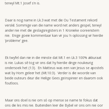
terwyl Mt.1 Josef s’n is.
Daar is nog name in Lk.3 wat met die Ou Testament rekord
verskil. Sommige van die name word net anders gespel, terwyl
ander nie met die geslagsregisters in 1 Kronieke ooreenstem
nie. Enige goeie kommentaar kan vir jou ‘n oplossing vir hierdie
‘probleme’ gee.
Ek twyfel dan nie in die minste dat Mt.1 en Lk.3 100% akkuraat
is nie. Lukas sê tog vir ons dat hy hierdie dinge noukeurig
ondersoek het (1:3). En Matteus was een van Jesus se apostels
wat by Hom geleer het (Mt.10:3). Verder is die woorde van
beide outeurs deur die Heilige Gees geïnspireer en daarom ook
foutloos.
Maar ons doel is nie om só op mense se name te fokus dat
ons die les mis nie. Buitendien leer die Bybel vir ons om nie oor