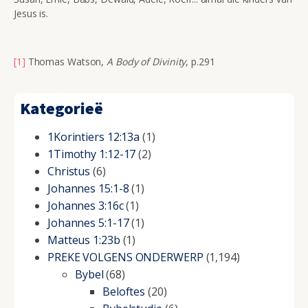
Jesus is.
[1]
Thomas Watson,
A Body of Divinity
, p.291
Kategorieë
1Korintiers 12:13a
(1)
1Timothy 1:12-17
(2)
Christus
(6)
Johannes 15:1-8
(1)
Johannes 3:16c
(1)
Johannes 5:1-17
(1)
Matteus 1:23b
(1)
PREKE VOLGENS ONDERWERP
(1,194)
Bybel
(68)
Beloftes
(20)