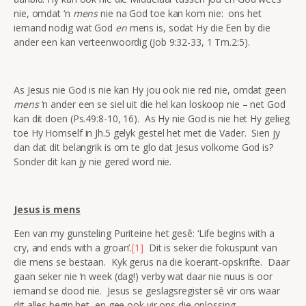
nie, omdat ‘n
mens
nie na God toe kan kom nie: ons het
iemand nodig wat God
en
mens is, sodat Hy die Een by die
ander een kan verteenwoordig (Job 9:32-33, 1 Tm.2:5).
As Jesus nie God is nie kan Hy jou ook nie red nie, omdat geen
mens
‘n ander een se siel uit die hel kan loskoop nie – net God
kan dit doen (Ps.49:8-10, 16). As Hy nie God is nie het Hy gelieg
toe Hy Homself in Jh.5 gelyk gestel het met die Vader. Sien jy
dan dat dit belangrik is om te glo dat Jesus volkome God is?
Sonder dit kan jy nie gered word nie.
Jesus is mens
Een van my gunsteling Puriteine het gesê: ‘Life begins with a
cry, and ends with a groan’.
[1]
Dit is seker die fokuspunt van
die mens se bestaan. Kyk gerus na die koerant-opskrifte. Daar
gaan seker nie ‘n week (dag!) verby wat daar nie nuus is oor
iemand se dood nie. Jesus se geslagsregister sê vir ons waar
dit alles begin het, en gee ook vir ons die oplossing.