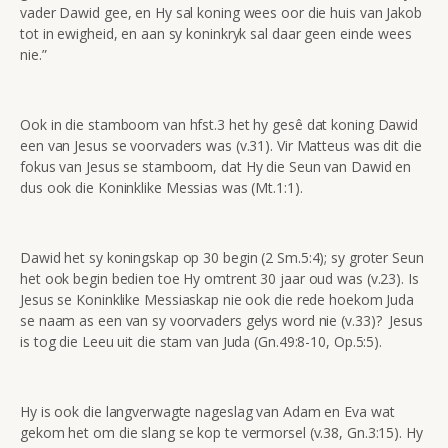
vader Dawid gee, en Hy sal koning wees oor die huis van Jakob
tot in ewigheid, en aan sy koninkryk sal daar geen einde wees
nie.”
Ook in die stamboom van hfst.3 het hy gesê dat koning Dawid
een van Jesus se voorvaders was (v.31). Vir Matteus was dit die
fokus van Jesus se stamboom, dat Hy die Seun van Dawid en
dus ook die Koninklike Messias was (Mt.1:1).
Dawid het sy koningskap op 30 begin (2 Sm.5:4); sy groter Seun
het ook begin bedien toe Hy omtrent 30 jaar oud was (v.23). Is
Jesus se Koninklike Messiaskap nie ook die rede hoekom Juda
se naam as een van sy voorvaders gelys word nie (v.33)? Jesus
is tog die Leeu uit die stam van Juda (Gn.49:8-10, Op.5:5).
Hy is ook die langverwagte nageslag van Adam en Eva wat
gekom het om die slang se kop te vermorsel (v.38, Gn.3:15). Hy