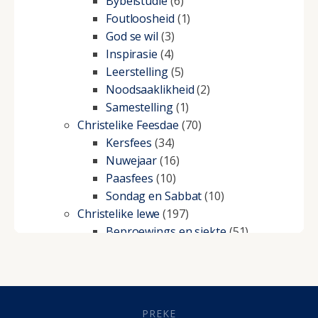
Bybelstudie
(6)
Foutloosheid
(1)
God se wil
(3)
Inspirasie
(4)
Leerstelling
(5)
Noodsaaklikheid
(2)
Samestelling
(1)
Christelike Feesdae
(70)
Kersfees
(34)
Nuwejaar
(16)
Paasfees
(10)
Sondag en Sabbat
(10)
Christelike lewe
(197)
Beproewings en siekte
(51)
Besluitneming
(6)
Dissipline
(10)
Geestelike Groei
(10)
Gehoorsaamheid
(6)
PREKE