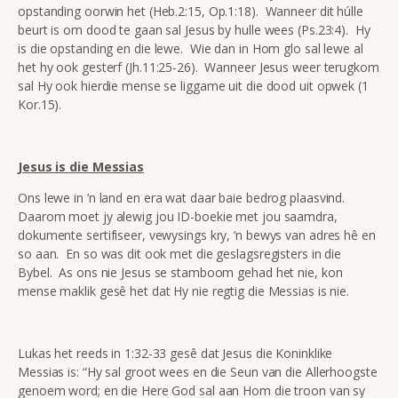
opstanding oorwin het (Heb.2:15, Op.1:18). Wanneer dit húlle
beurt is om dood te gaan sal Jesus by hulle wees (Ps.23:4). Hy
is die opstanding en die lewe. Wie dan in Hom glo sal lewe al
het hy ook gesterf (Jh.11:25-26). Wanneer Jesus weer terugkom
sal Hy ook hierdie mense se liggame uit die dood uit opwek (1
Kor.15).
Jesus is die Messias
Ons lewe in ‘n land en era wat daar baie bedrog plaasvind.
Daarom moet jy alewig jou ID-boekie met jou saamdra,
dokumente sertifiseer, vewysings kry, ‘n bewys van adres hê en
so aan. En so was dit ook met die geslagsregisters in die
Bybel. As ons nie Jesus se stamboom gehad het nie, kon
mense maklik gesê het dat Hy nie regtig die Messias is nie.
Lukas het reeds in 1:32-33 gesê dat Jesus die Koninklike
Messias is: “Hy sal groot wees en die Seun van die Allerhoogste
genoem word; en die Here God sal aan Hom die troon van sy