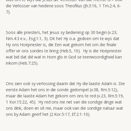
die Verlosser van heidene soos Theofilus (Jh.3:16, 1 Tm.2:4, 6-
7).
Soos alle priesters, het Jesus sy bediening op 30 begin (v.23,
Nm.4:3 e.v., Esg.1:1, 3). Dit het Hy o.a. gedoen om te wys dat
Hy ons Hoëpriester is, die Een wat gekom het om die finale
offer vir ons sondes te bring (Heb.5, 10). Hy is die Hoëpriester
wat bid dat dié wat in Hom glo in God se teenwoordigheid kan
inkom (Heb.7:25).
Ons sien ook sy verlossing daarin dat Hy die laaste Adam is. Die
eerste Adam het ons in die sonde gedompel (v.38, Rm.5:12),
maar die laaste Adam het gekom om ons te red (v.23, Rm.5:19,
1 Kor.15:22, 45). Hy red ons nie net van die sondige dinge wat
ons dink, doen en sê nie, maar ook van die sondige natuur wat
ons by Adam geërf het (2 Kor.5:17, Ef.2:1-10).