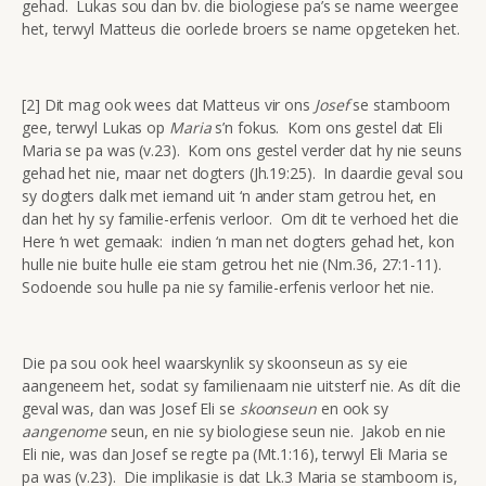
gehad. Lukas sou dan bv. die biologiese pa’s se name weergee
het, terwyl Matteus die oorlede broers se name opgeteken het.
[2] Dit mag ook wees dat Matteus vir ons
Josef
se stamboom
gee, terwyl Lukas op
Maria
s’n fokus. Kom ons gestel dat Eli
Maria se pa was (v.23). Kom ons gestel verder dat hy nie seuns
gehad het nie, maar net dogters (Jh.19:25). In daardie geval sou
sy dogters dalk met iemand uit ‘n ander stam getrou het, en
dan het hy sy familie-erfenis verloor. Om dit te verhoed het die
Here ‘n wet gemaak: indien ‘n man net dogters gehad het, kon
hulle nie buite hulle eie stam getrou het nie (Nm.36, 27:1-11).
Sodoende sou hulle pa nie sy familie-erfenis verloor het nie.
Die pa sou ook heel waarskynlik sy skoonseun as sy eie
aangeneem het, sodat sy familienaam nie uitsterf nie. As dít die
geval was, dan was Josef Eli se
skoonseun
en ook sy
aangenome
seun, en nie sy biologiese seun nie. Jakob en nie
Eli nie, was dan Josef se regte pa (Mt.1:16), terwyl Eli Maria se
pa was (v.23). Die implikasie is dat Lk.3 Maria se stamboom is,