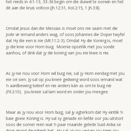
het reeds in 4:1-13, 33-36 begin om die duiwel te oorwin en het
dit aan die kruis voltooi (Jh.12:31, Kol.2:15, 1 Jh.3:8).
Omdat Jesus dan die Messias is moet ons nie saam met die
Jode vir iemand anders wag, of soos Johannes die Doper twyfel
dat Hy die een is nie (Mt.11:2-3). Omdat Hy die Koning is, moet
jy die knie voor Hom buig. Moenie opsetlik met jou sonde
aanhou, of dink dat jy die koning van jou eie lewe is nie.
As jy nie nou voor Hom wil buig nie, sal jy Hom eendag met jou
eie oë sien. Jy sal op jou knieë gedwing word soos iemand wat
‘n aardbewing beleef en nie anders kán as om te buig nie
(Fil.2:10). Jou knieë sal lam word en onder jou meegee.
Maar as jy nou voor Hom buig, sal jy agterkom dat Hy eintlik ‘n
baie goeie Koning is. Hy sal sy genade en liefde oor jou uitstort
soos die somer reën wat ‘n paar maande gelede Suid-Arika se
droë grond deurdrenk het. Hy sal
vir
jou veg en jou teen jou