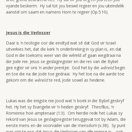
vyande beskerm. Hy sal tot jou beswil regeer en jou uiteindelik
aanstel om saam en namens Hom te regeer (Op.5:10).
Jesus is die Verlosser
Daar is ‘n teologie oor die eindtyd wat sê dat God vir Israel
uitverkies het, dat die kerk ‘n onderbreking in sy plan is, en dat
God in die toekoms weer van die wêreld af gaan wegdraai na
die Jode nie. Jesus se geslagregister en die res van die Bybel
gee egter vir ons ‘n ander prentjie: God het by die
wêreld
begin
en toe die na die Jode toe gedraai. Hy het toe na die aarde toe
gekom om die
wêreld
te red, Jode sowel as heidene.
Lukas was die enigste nie-Jood wat ‘n boek in die Bybel geskryf
het. Hy het sy Evangelie vir ‘n heiden geskryf: Theofilus, ‘n
Romeinse hoë-amptenaar (1:3). Om hierdie rede het Lukas sy
rekord van Jesus se geslagsregister teruggevat tot by Adam, die
eerste mens en die voorvader van die mensdom (v.38). Sy punt
was om te wys dat Jesus die Verlosser van alle mense is – ook