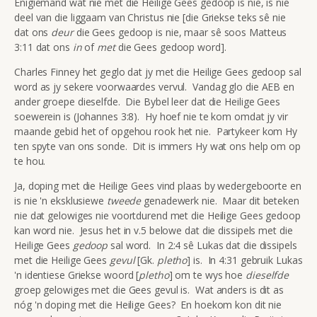
Enigiemand wat nie met die Heilige Gees gedoop is nie, is nie
deel van die liggaam van Christus nie [die Griekse teks sê nie
dat ons
deur
die Gees gedoop is nie, maar sê soos Matteus
3:11 dat ons
in
of
met
die Gees gedoop word].
Charles Finney het geglo dat jy met die Heilige Gees gedoop sal
word as jy sekere voorwaardes vervul. Vandag glo die AEB en
ander groepe dieselfde. Die Bybel leer dat die Heilige Gees
soewerein is (Johannes 3:8). Hy hoef nie te kom omdat jy vir
maande gebid het of opgehou rook het nie. Partykeer kom Hy
ten spyte van ons sonde. Dit is immers Hy wat ons help om op
te hou.
Ja, doping met die Heilige Gees vind plaas by wedergeboorte en
is nie 'n eksklusiewe
tweede
genadewerk nie. Maar dit beteken
nie dat gelowiges nie voortdurend met die Heilige Gees gedoop
kan word nie. Jesus het in v.5 belowe dat die dissipels met die
Heilige Gees
gedoop
sal word. In 2:4 sê Lukas dat die dissipels
met die Heilige Gees
gevul
[Gk.
pletho
] is. In 4:31 gebruik Lukas
'n identiese Griekse woord [
pletho
] om te wys hoe
dieselfde
groep gelowiges met die Gees gevul is. Wat anders is dit as
nóg 'n doping met die Heilige Gees? En hoekom kon dit nie