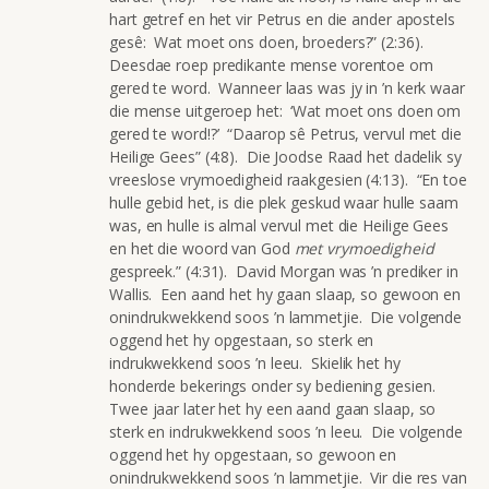
hart getref en het vir Petrus en die ander apostels
gesê: Wat moet ons doen, broeders?” (2:36).
Deesdae roep predikante mense vorentoe om
gered te word. Wanneer laas was jy in ’n kerk waar
die mense uitgeroep het: ‘Wat moet ons doen om
gered te word!?’ “Daarop sê Petrus, vervul met die
Heilige Gees” (4:8). Die Joodse Raad het dadelik sy
vreeslose vrymoedigheid raakgesien (4:13). “En toe
hulle gebid het, is die plek geskud waar hulle saam
was, en hulle is almal vervul met die Heilige Gees
en het die woord van God
met
vrymoedigheid
gespreek.” (4:31). David Morgan was ’n prediker in
Wallis. Een aand het hy gaan slaap, so gewoon en
onindrukwekkend soos ’n lammetjie. Die volgende
oggend het hy opgestaan, so sterk en
indrukwekkend soos ’n leeu. Skielik het hy
honderde bekerings onder sy bediening gesien.
Twee jaar later het hy een aand gaan slaap, so
sterk en indrukwekkend soos ’n leeu. Die volgende
oggend het hy opgestaan, so gewoon en
onindrukwekkend soos ’n lammetjie. Vir die res van