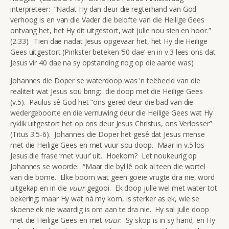
interpreteer: “Nadat Hy dan deur die regterhand van God
verhoog is en van die Vader die belofte van die Heilige Gees
ontvang het, het Hy dít uitgestort, wat julle nou sien en hoor.”
(2:33). Tien dae nadat Jesus opgevaar het, het Hy die Heilige
Gees uitgestort (Pinkster beteken ’50 dae’ en in v.3 lees ons dat
Jesus vir 40 dae na sy opstanding nog op die aarde was).
Johannes die Doper se waterdoop was 'n teëbeeld van die
realiteit wat Jesus sou bring: die doop met die Heilige Gees
(v.5). Paulus sê God het “ons gered deur die bad van die
wedergeboorte en die vernuwing deur die Heilige Gees wat Hy
ryklik uitgestort het op ons deur Jesus Christus, ons Verlosser”
(Titus 3:5-6). Johannes die Doper het gesê dat Jesus mense
met die Heilige Gees en met vuur sou doop. Maar in v.5 los
Jesus die frase ‘met vuur’ uit. Hoekom? Let noukeurig op
Johannes se woorde: “Maar die byl lê ook al teen die wortel
van die bome. Elke boom wat geen goeie vrugte dra nie, word
uitgekap en in die
vuur
gegooi. Ek doop julle wel met water tot
bekering; maar Hy wat ná my kom, is sterker as ek, wie se
skoene ek nie waardig is om aan te dra nie. Hy sal julle doop
met die Heilige Gees en met
vuur
. Sy skop is in sy hand, en Hy