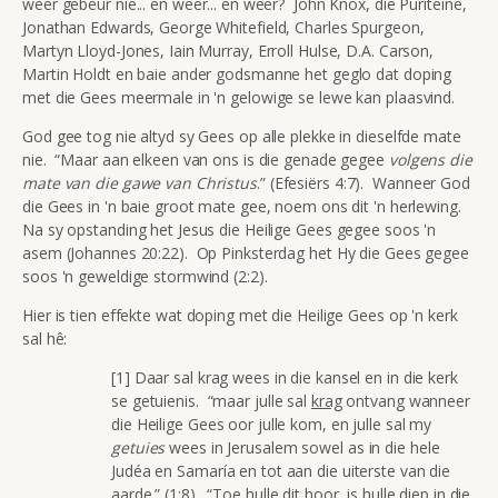
weer gebeur nie... en weer... en weer? John Knox, die Puriteine,
Jonathan Edwards, George Whitefield, Charles Spurgeon,
Martyn Lloyd-Jones, Iain Murray, Erroll Hulse, D.A. Carson,
Martin Holdt en baie ander godsmanne het geglo dat doping
met die Gees meermale in 'n gelowige se lewe kan plaasvind.
God gee tog nie altyd sy Gees op alle plekke in dieselfde mate
nie. “Maar aan elkeen van ons is die genade gegee
volgens die
mate van die gawe van Christus
.” (Efesiërs 4:7). Wanneer God
die Gees in 'n baie groot mate gee, noem ons dit 'n herlewing.
Na sy opstanding het Jesus die Heilige Gees gegee soos 'n
asem (Johannes 20:22). Op Pinksterdag het Hy die Gees gegee
soos 'n geweldige stormwind (2:2).
Hier is tien effekte wat doping met die Heilige Gees op 'n kerk
sal hê:
[1] Daar sal krag wees in die kansel en in die kerk
se getuienis. “maar julle sal
krag
ontvang wanneer
die Heilige Gees oor julle kom, en julle sal my
getuies
wees in Jerusalem sowel as in die hele
Judéa en Samaría en tot aan die uiterste van die
aarde.” (1:8). “Toe hulle dit hoor, is hulle diep in die