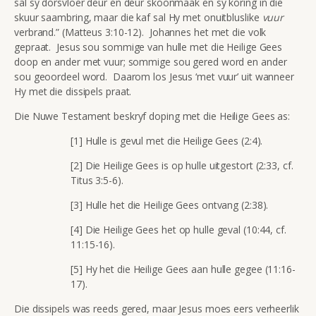
sal sy dorsvloer deur en deur skoonmaak en sy koring in die
skuur saambring, maar die kaf sal Hy met onuitbluslike
vuur
verbrand.” (Matteus 3:10-12). Johannes het met die volk
gepraat. Jesus sou sommige van hulle met die Heilige Gees
doop en ander met vuur; sommige sou gered word en ander
sou geoordeel word. Daarom los Jesus ‘met vuur’ uit wanneer
Hy met die dissipels praat.
Die Nuwe Testament beskryf doping met die Heilige Gees as:
[1] Hulle is gevul met die Heilige Gees (2:4).
[2] Die Heilige Gees is op hulle uitgestort (2:33, cf.
Titus 3:5-6).
[3] Hulle het die Heilige Gees ontvang (2:38).
[4] Die Heilige Gees het op hulle geval (10:44, cf.
11:15-16).
[5] Hy het die Heilige Gees aan hulle gegee (11:16-
17).
Die dissipels was reeds gered, maar Jesus moes eers verheerlik