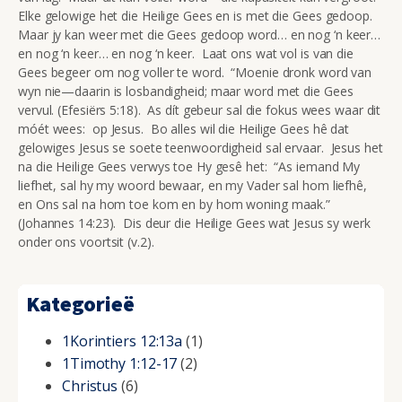
Elke gelowige het die Heilige Gees en is met die Gees gedoop.
Maar jy kan weer met die Gees gedoop word… en nog ‘n keer…
en nog ‘n keer… en nog ‘n keer. Laat ons wat vol is van die
Gees begeer om nog voller te word. “Moenie dronk word van
wyn nie—daarin is losbandigheid; maar word met die Gees
vervul. (Efesiërs 5:18). As dít gebeur sal die fokus wees waar dit
móét wees: op Jesus. Bo alles wil die Heilige Gees hê dat
gelowiges Jesus se soete teenwoordigheid sal ervaar. Jesus het
na die Heilige Gees verwys toe Hy gesê het: “As iemand My
liefhet, sal hy my woord bewaar, en my Vader sal hom liefhê,
en Ons sal na hom toe kom en by hom woning maak.”
(Johannes 14:23). Dis deur die Heilige Gees wat Jesus sy werk
onder ons voortsit (v.2).
Kategorieë
1Korintiers 12:13a
(1)
1Timothy 1:12-17
(2)
Christus
(6)