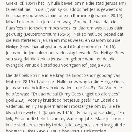
Grieks, cf. 10:41) het Hy hulle beveel om nie die stad (Jerusalem)
te verlaat nie. In die lig van sy kruisdood het Jesus geweet dat
hulle bang sou wees vir die Jode en Romeine (Johannes 20:19).
Maar hulle moes in Jerusalem wag. God het bepaal dat die
Paasfees in Jerusalem moes wees, en daarom was Jesus dáár
gekruisig (Deuteronomium 16:5-6). Net so het God bepaal dat
die Pinksterfees in Jerusalem moes wees, en daarom sou die
Heilige Gees dáár uitgestort word (Deuteronomium 16:16).
Jesus het in Jerusalem ons verlossing bewerk. Die Heilige Gees
sou sorg dat die kerk in Jerusalem gebore word, en dat die
evangelie vanuit dié stad sou voortgaan (cf. Jesaja 40:9).
Die dissipels kon nie in eie krag die Groot Sendingopdrag van
Matteus 28:19 uitvoer nie. Hulle moes wag vir die Heilige Gees.
Jesus sou die belofte van die Vader stuur (v.4-5). Die Vader se
belofte was: “En daarna sal Ek my Gees uitgiet op alle vlees”
(Joël 2:28). Voor sy kruisdood het Jesus gesê: “En Ek sal die
Vader bid, en Hy sal julle ‘n ander Trooster gee om by julle te
bly tot in ewigheid” (Johannes 14:16). En na sy opstanding: “En
kyk, Ek stuur die belofte van my Vader op julle. Maar julle moet
in die stad Jerusalem bly totdat julle toegerus is met krag uit die
hoogte.” (Lukas 24:49). Dit is hoe Petrus Pinksterdag