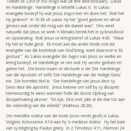
Tolkien se
Lord of the Rings
wat uit drie dele bestaan): Lukas
en Handelinge. Handelinge is letterlik Lukas II. In Lukas-
evangelie beskryf hy wat Jesus
begin
leer en doen het. Wat het
Hy gedoen? In 10:38 sê Lukas Hy het “goed gedoen en almal
genees wat onder die mag van die duiwel was”. Ons weet
natuurlik dat Jesus se werk 'n klimaks bereik het in sy kruisdood
en opstanding. Wat Jesus se lering betref sê Lukas 4:43: “Maar
Hy het vir hulle gesê: Ek moet aan die ander stede ook die
evangelie van die koninkryk van God bring, want daarvoor is Ek
gestuur.” As Lukas-evangelie die
begin
van Jesus se werke en
lering beskryf, sê Handelinge vir ons wat Hy
verder
gedoen en
geleer het. Die beste naam vir die boek is nie ‘Die Handelinge
van die Apostels’ of selfs ‘Die Handelinge van die Heilige Gees’
nie. Die korrekte titel is: ‘Die Handelinge van Jesus deur sy
Gees deur die apostels’. Jesus belowe om self by sy dissipels
teenwoordig te wees wanneer hulle die Groot Opdrag van
dissipelmaking uitvoer: “En kyk,
Ek
is met julle al die dae tot aan
die voleinding van die wêreld.” (Matteus 28:20).
Die menslike outeur van die boek (soos reeds gesê) is Lukas.
Volgens Kolossense 4:14 was hy 'n mediese dokter. Hy het baie
van sy inligting by Paulus gekry. In 2 Timoteus 4:11, Filemon 24