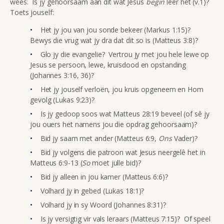
wees. Is jy gehoorsaam aan dit wat Jesus
begin
leer het (v.1)?
Toets jouself:
Het jy jou van jou sonde bekeer (Markus 1:15)?
Bewys die vrug wat jy dra dat dit so is (Matteus 3:8)?
Glo jy die evangelie? Vertrou jy met jou hele lewe op
Jesus se persoon, lewe, kruisdood en opstanding
(Johannes 3:16, 36)?
Het jy jouself verloën, jou kruis opgeneem en Hom
gevolg (Lukas 9:23)?
Is jy gedoop soos wat Matteus 28:19 beveel (of sê jy
jou ouers het namens jou die opdrag gehoorsaam)?
Bid jy saam met ander (Matteus 6:9,
Ons
Vader)?
Bid jy volgens die patroon wat Jesus neergelê het in
Matteus 6:9-13 (
So
moet julle bid)?
Bid jy alleen in jou kamer (Matteus 6:6)?
Volhard jy in gebed (Lukas 18:1)?
Volhard jy in sy Woord (Johannes 8:31)?
Is jy versigtig vir vals leraars (Matteus 7:15)? Of speel