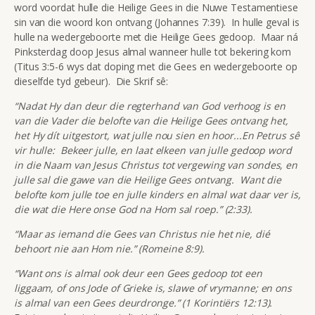
word voordat hulle die Heilige Gees in die Nuwe Testamentiese
sin van die woord kon ontvang (Johannes 7:39). In hulle geval is
hulle na wedergeboorte met die Heilige Gees gedoop. Maar ná
Pinksterdag doop Jesus almal wanneer hulle tot bekering kom
(Titus 3:5-6 wys dat doping met die Gees en wedergeboorte op
dieselfde tyd gebeur). Die Skrif sê:
“Nadat Hy dan deur die regterhand van God verhoog is en
van die Vader die belofte van die Heilige Gees ontvang het,
het Hy dít uitgestort, wat julle nou sien en hoor...En Petrus sê
vir hulle: Bekeer julle, en laat elkeen van julle gedoop word
in die Naam van Jesus Christus tot vergewing van sondes, en
julle sal die gawe van die Heilige Gees ontvang. Want die
belofte kom julle toe en julle kinders en almal wat daar ver is,
die wat die Here onse God na Hom sal roep.” (2:33).
“Maar as iemand die Gees van Christus nie het nie, dié
behoort nie aan Hom nie.” (Romeine 8:9).
“Want ons is almal ook deur een Gees gedoop tot een
liggaam, of ons Jode of Grieke is, slawe of vrymanne; en ons
is almal van een Gees deurdronge.” (1 Korintiërs 12:13).