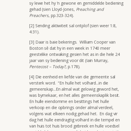
sy lewe het hy ’n gewone en gemiddelde bediening
gehad (sien Lloyd-Jones,
Preaching and
Preachers
, pp.323-324).
[2] Sending aktiwiteit sal ontplof (sien weer 1:8,
4:31).
[3] Daar is baie bekerings. William Cooper van
Boston sê dat hy in een week in 1740 meer
geestelike ontwaking gesien het as in die hele 24
jaar van sy bediening voor dit (Iain Murray,
Pentecost – Today?
, p.178).
[4] Die eenheid en liefde van die gemeente sal
versterk word. “En hulle het volhard...in die
gemeenskap...En almal wat gelowig geword het,
was bymekaar, en het alles gemeenskaplik besit.
En hulle eiendomme en besittings het hulle
verkoop en die opbrings onder almal verdeel,
volgens wat elkeen nodig gehad het. En dag vir
dag het hulle eendragtig volhard in die tempel en
van huis tot huis brood gebreek en hulle voedsel