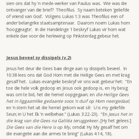
sien ons dat hy 'n mede-werker van Paulus was. Wie was die
ontvanger van die brief? Theofilus. Sy naam beteken ‘geliefde
of vriend van God’. Volgens Lukas 1:3 was Theofilus een of
ander belangrike staatsamptenaar. Daarom noem Lukas hom
‘hooggeagte’. In die Handelinge 1 beskryf Lukas vir hom wat
enkele dae voor die herlewing op Pinksterdag gebeur het.
Jesus beveel sy dissipels (v.2)
Jesus het deur die Gees baie dinge aan sy dissipels beveel. In
10:38 lees ons dat God Hom met die Heilige Gees en met krag
gesalf het. Lukas-evangelie beskryf vir ons wat gebeur het: “En
toe die hele volk gedoop en Jesus ook gedoop is, en Hy besig
was om te bid, het die hemel oopgegaan; en
die Heilige Gees
het in liggaamlike gedaante soos ‘n duif op Hom neergedaal
;
en ‘n stem het uit die hemel gekom wat sê: U is my geliefde
Seun; in U het Ek ‘n welbehae.” (Lukas 3:22-23). “En
Jesus het in
die krag van die Gees na Galiléa teruggekeer
...[Hy het gelees:]
Die Gees van die Here is op My
, omdat Hy My gesalf het om
die evangelie aan die armes te bring” (Lukas 4:14, 18).