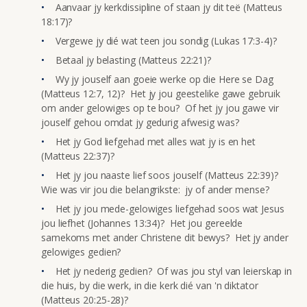
Aanvaar jy kerkdissipline of staan jy dit teë (Matteus
18:17)?
Vergewe jy dié wat teen jou sondig (Lukas 17:3-4)?
Betaal jy belasting (Matteus 22:21)?
Wy jy jouself aan goeie werke op die Here se Dag
(Matteus 12:7, 12)? Het jy jou geestelike gawe gebruik
om ander gelowiges op te bou? Of het jy jou gawe vir
jouself gehou omdat jy gedurig afwesig was?
Het jy God liefgehad met alles wat jy is en het
(Matteus 22:37)?
Het jy jou naaste lief soos jouself (Matteus 22:39)?
Wie was vir jou die belangrikste: jy of ander mense?
Het jy jou mede-gelowiges liefgehad soos wat Jesus
jou liefhet (Johannes 13:34)? Het jou gereelde
samekoms met ander Christene dit bewys? Het jy ander
gelowiges gedien?
Het jy nederig gedien? Of was jou styl van leierskap in
die huis, by die werk, in die kerk dié van 'n diktator
(Matteus 20:25-28)?