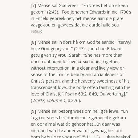
[7] Mense sal God vrees. “En vrees het op elkeen
gekom” (2:43). Toe Jonathan Edwards in die 1700’s
in Enfield gepreek het, het mense aan die pilare
vasgeklou en gevrees dat die aarde hulle sou
insluk.
[8] Mense sal 'n dors hê om God te aanbid. “terwyl
hulle God geprys het” (2:47). Jonathan Edwards
getuig van sy vrou, Sarah: “She has more than
once continued for five or six hours together,
without interruption, in a clear and lively view or
sense of the infinite beauty and amiableness of
Christ’s person, and the heavenly sweetness of his
transcendent love...the body often fainting with the
love of Christ [cf. Psalm 63:2, 84:3, Ou Vertaling].”
(
Works, volume 1
, p.376).
[9] Mense sal besorg wees om heilig te lewe. “En
‘n groot vrees het oor die hele gemeente gekom
en oor almal wat dit gehoor het...En daar was
niemand van die ander wat dit gewaag het om
hom by hulle te voeg nie” (5:11, 13). Lukas beskryf