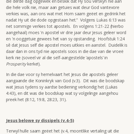
die derde dag opgewek en beskik dat Hy sou verskyn nie aan
die hele volk nie, maar aan getuies wat deur God vantevore
verkies was, aan ons wat met Hom saam geëet en gedrink het
nadat Hy uit die dode opgestaan het.” Volgens
Lukas 6:13 was
net sommige verkies tot apostels. En volgens 1:21-22 (hierbo
aangehaal) moes 'n apostel vir drie jaar deur Jesus geleer word
en 'n ooggetuie gewees het van sy opstanding. Hoofstuk 1:24
sê dat Jesus self die apostel moes uitkies en aanstel. Duidelik is
daar dan in ons tyd nie apostels soos in die dae van die vroeë
kerk nie (soveel vir al die self-aangestelde ‘apostels’ in
Prosperity
kerke!).
In die dae voor sy hemelvaart het Jesus die apostels geleer
aangaande die Koninkryk van God (v.3). Dit was die boodskap
wat Jesus tydens sy aardse bediening verkondig het (Lukas
4:43), en dit was die boodskap wat sy volgelinge aangehou
preek het (8:12, 19:8, 28:23, 31).
Jesus belowe sy dissipels (v.4-5)
Terwyl hulle saam geëet het (v.4, moontlike vertaling uit die