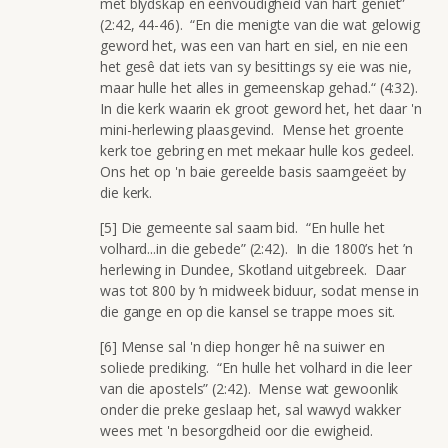
met blydskap en eenvoudigheid van hart geniet”
(2:42, 44-46). “En die menigte van die wat gelowig
geword het, was een van hart en siel, en nie een
het gesê dat iets van sy besittings sy eie was nie,
maar hulle het alles in gemeenskap gehad.“ (4:32).
In die kerk waarin ek groot geword het, het daar 'n
mini-herlewing plaasgevind. Mense het groente
kerk toe gebring en met mekaar hulle kos gedeel.
Ons het op 'n baie gereelde basis saamgeëet by
die kerk.
[5] Die gemeente sal saam bid. “En hulle het
volhard...in die gebede” (2:42). In die 1800’s het ’n
herlewing in Dundee, Skotland uitgebreek. Daar
was tot 800 by ’n midweek biduur, sodat mense in
die gange en op die kansel se trappe moes sit.
[6] Mense sal 'n diep honger hê na suiwer en
soliede prediking. “En hulle het volhard in die leer
van die apostels” (2:42). Mense wat gewoonlik
onder die preke geslaap het, sal wawyd wakker
wees met 'n besorgdheid oor die ewigheid.