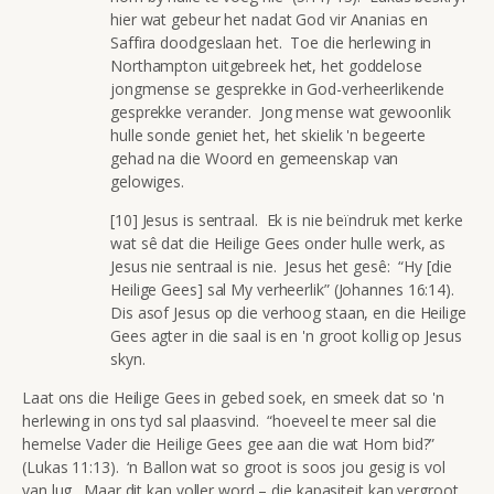
hier wat gebeur het nadat God vir Ananias en
Saffira doodgeslaan het. Toe die herlewing in
Northampton uitgebreek het, het goddelose
jongmense se gesprekke in God-verheerlikende
gesprekke verander. Jong mense wat gewoonlik
hulle sonde geniet het, het skielik 'n begeerte
gehad na die Woord en gemeenskap van
gelowiges.
[10] Jesus is sentraal. Ek is nie beïndruk met kerke
wat sê dat die Heilige Gees onder hulle werk, as
Jesus nie sentraal is nie. Jesus het gesê: “Hy [die
Heilige Gees] sal My verheerlik” (Johannes 16:14).
Dis asof Jesus op die verhoog staan, en die Heilige
Gees agter in die saal is en 'n groot kollig op Jesus
skyn.
Laat ons die Heilige Gees in gebed soek, en smeek dat so 'n
herlewing in ons tyd sal plaasvind. “hoeveel te meer sal die
hemelse Vader die Heilige Gees gee aan die wat Hom bid?”
(Lukas 11:13). ‘n Ballon wat so groot is soos jou gesig is vol
van lug. Maar dit kan voller word – die kapasiteit kan vergroot.