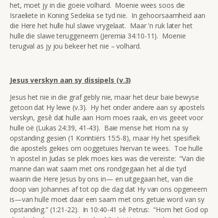
het, moet jy in die goeie volhard. Moenie wees soos die
Israeliete in Koning Sedekia se tyd nie. In gehoorsaamheid aan
die Here het hulle hul slawe vrygelaat. Maar 'n ruk later het
hulle die slawe teruggeneem (Jeremia 34:10-11). Moenie
terugval as jy jou bekeer het nie – volhard.
Jesus verskyn aan sy dissipels (v.3)
Jesus het nie in die graf gebly nie, maar het deur baie bewyse
getoon dat Hy lewe (v.3). Hy het onder andere aan sy apostels
verskyn, gesê dat hulle aan Hom moes raak, en vis geëet voor
hulle oë (Lukas 24:39, 41-43). Baie mense het Hom na sy
opstanding gesien (1 Korintiërs 15:5-8), maar Hy het spesifiek
die apostels gekies om ooggetuies hiervan te wees. Toe hulle
'n apostel in Judas se plek moes kies was die vereiste: “Van die
manne dan wat saam met ons rondgegaan het al die tyd
waarin die Here Jesus by ons in— en uitgegaan het, van die
doop van Johannes af tot op die dag dat Hy van ons opgeneem
is—van hulle moet daar een saam met ons getuie word van sy
opstanding.” (1:21-22). In 10:40-41 sê Petrus: “Hom het God op