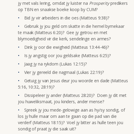
jy met vals lering, omdat jy luister na
Prosperity
predikers
op TBN en snaakse boeke koop by CUM?
Bid jy vir arbeiders in die oes (Matteus 9:38)?
Gebruik jy jou geld om skatte in die hemel bymekaar
te maak (Matteus 6:20)? Gee jy getrou en met
blymoedigheid vir die kerk, sendelinge en armes?
Dink jy oor die ewigheid (Matteus 13:44-46)?
Is jy angstig oor jou geldsake (Matteus 6:25)?
Jaag jy na rykdom (Lukas 12:15)?
Vier jy gereeld die nagmaal (Lukas 22:19)?
Getuig jy van Jesus deur jou woorde en dade (Matteus
5:16, 10:32, 28:19)?
Dissipeleer jy ander (Matteus 28:20)? Doen jy dit met
jou huweliksmaat, jou kinders, ander mense?
Spreek jy jou mede-gelowige aan as hy/sy sondig, of
los jy hulle maar om aan te gaan op die pad van die
verderf (Matteus 18:15)? Voel jy bitter as hulle teen jou
sondig of praat jy die saak uit?