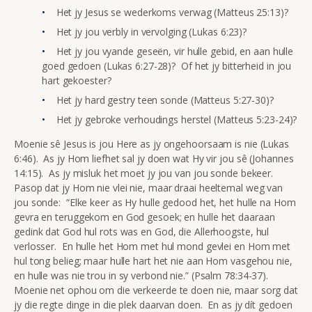
Het jy Jesus se wederkoms verwag (Matteus 25:13)?
Het jy jou verbly in vervolging (Lukas 6:23)?
Het jy jou vyande geseën, vir hulle gebid, en aan hulle
goed gedoen (Lukas 6:27-28)? Of het jy bitterheid in jou
hart gekoester?
Het jy hard gestry teen sonde (Matteus 5:27-30)?
Het jy gebroke verhoudings herstel (Matteus 5:23-24)?
Moenie sê Jesus is jou Here as jy ongehoorsaam is nie (Lukas
6:46). As jy Hom liefhet sal jy doen wat Hy vir jou sê (Johannes
14:15). As jy misluk het moet jy jou van jou sonde bekeer.
Pasop dat jy Hom nie vlei nie, maar draai heeltemal weg van
jou sonde: “Elke keer as Hy hulle gedood het, het hulle na Hom
gevra en teruggekom en God gesoek; en hulle het daaraan
gedink dat God hul rots was en God, die Allerhoogste, hul
verlosser. En hulle het Hom met hul mond gevlei en Hom met
hul tong belieg; maar hulle hart het nie aan Hom vasgehou nie,
en hulle was nie trou in sy verbond nie.” (Psalm 78:34-37).
Moenie net ophou om die verkeerde te doen nie, maar sorg dat
jy die regte dinge in die plek daarvan doen. En as jy dít gedoen