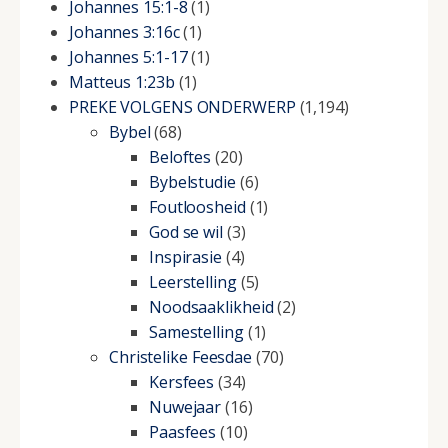
Johannes 15:1-8
(1)
Johannes 3:16c
(1)
Johannes 5:1-17
(1)
Matteus 1:23b
(1)
PREKE VOLGENS ONDERWERP
(1,194)
Bybel
(68)
Beloftes
(20)
Bybelstudie
(6)
Foutloosheid
(1)
God se wil
(3)
Inspirasie
(4)
Leerstelling
(5)
Noodsaaklikheid
(2)
Samestelling
(1)
Christelike Feesdae
(70)
Kersfees
(34)
Nuwejaar
(16)
Paasfees
(10)