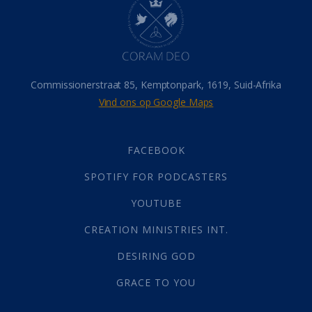
Hemel
(31)
Israel
(14)
Millennium
(1)
Oordeelsdag
(19)
Verheerlikte liggaam
(3)
Commissionerstraat 85, Kemptonpark, 1619, Suid-Afrika
Wederkoms
(27)
Vind ons op Google Maps
Gebed
(87)
Dankbaarheid
(5)
Die Onse Vader
(12)
FACEBOOK
Vas
(2)
SPOTIFY FOR PODCASTERS
God
(392)
Afgode
(23)
YOUTUBE
Tien Plae
(5)
CREATION MINISTRIES INT.
Almag
(1)
Alomteenwoordig
(4)
DESIRING GOD
Liefde
(1)
GRACE TO YOU
Alwetendheid
(1)
Christus
(202)