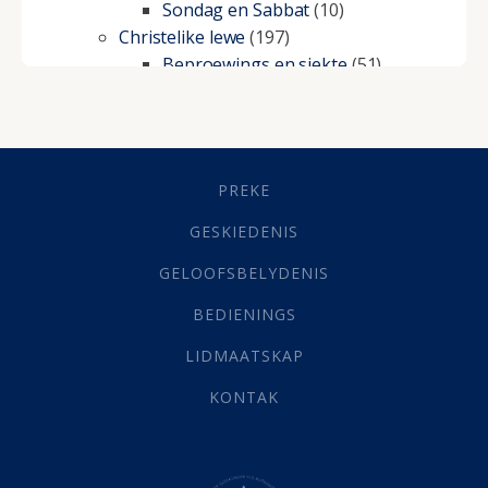
Sondag en Sabbat
(10)
Christelike lewe
(197)
Beproewings en siekte
(51)
Besluitneming
(6)
Dissipline
(10)
Geestelike Groei
(10)
Gehoorsaamheid
(6)
PREKE
Geld
(21)
Grys Areas
(4)
GESKIEDENIS
Hofsake
(2)
GELOOFSBELYDENIS
Lewensdoel
(3)
Selfondersoek
(1)
BEDIENINGS
Vervolging
(19)
LIDMAATSKAP
Werk
(22)
Eindtyd
(142)
KONTAK
Belonings
(4)
Dood
(26)
Hel
(21)