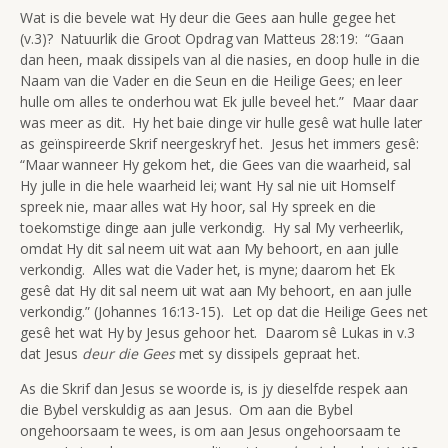
Wat is die bevele wat Hy deur die Gees aan hulle gegee het
(v.3)? Natuurlik die Groot Opdrag van Matteus 28:19: “Gaan
dan heen, maak dissipels van al die nasies, en doop hulle in die
Naam van die Vader en die Seun en die Heilige Gees; en leer
hulle om alles te onderhou wat Ek julle beveel het.” Maar daar
was meer as dit. Hy het baie dinge vir hulle gesê wat hulle later
as geïnspireerde Skrif neergeskryf het. Jesus het immers gesê:
“Maar wanneer Hy gekom het, die Gees van die waarheid, sal
Hy julle in die hele waarheid lei; want Hy sal nie uit Homself
spreek nie, maar alles wat Hy hoor, sal Hy spreek en die
toekomstige dinge aan julle verkondig. Hy sal My verheerlik,
omdat Hy dit sal neem uit wat aan My behoort, en aan julle
verkondig. Alles wat die Vader het, is myne; daarom het Ek
gesê dat Hy dit sal neem uit wat aan My behoort, en aan julle
verkondig.” (Johannes 16:13-15). Let op dat die Heilige Gees net
gesê het wat Hy by Jesus gehoor het. Daarom sê Lukas in v.3
dat Jesus
deur die Gees
met sy dissipels gepraat het.
As die Skrif dan Jesus se woorde is, is jy dieselfde respek aan
die Bybel verskuldig as aan Jesus. Om aan die Bybel
ongehoorsaam te wees, is om aan Jesus ongehoorsaam te