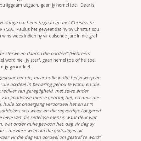
jou liggaam uitgaan, gaan jy hemel toe. Daar is
verlange om heen te gaan en met Christus te
 1:23).
Paulus het geweet dat hy by Christus sou
ns wees indien hy vir duisende jare in die graf
te sterwe en daarna die oordeel” (Hebreërs
el word nie. Jy sterf, gaan hemel toe of hel toe,
rd jy geoordeel.
gespaar het nie, maar hulle in die hel gewerp en
r die oordeel in bewaring gehou te word; en die
prediker van geregtigheid, met sewe ander
d van goddelose mense gebring het; en deur die
 hulle tot ondergang veroordeel het en as ‘n
 goddeloos sou wees; en die regverdige Lot gered
ge lewe van die sedelose mense; want deur wat
n, wat onder hulle gewoon het, dag vir dag sy
ke – die Here weet om die godsaliges uit
waar vir die dag van oordeel om gestraf te word”