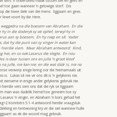
il selfs ’n onderskeid maak tussen siel en gees en
l toe gaan wanneer ’n gelowige sterf. Dis
 op die twee dele van die mens: liggaam en gees.
r lewe voort by die Here.
ele weggedra na die boesem van Abraham. En die
hy in die doderyk sy oë ophef, terwyl hy in
arus aan sy boesem. En hy roep en sê: Vader
 dat hy die punt van sy vinger in water kan
 in hierdie vlam. Maar Abraham antwoord: Kind,
ng het, en so ook Lasarus die slegte. En nou
es is daar tussen ons en julle ‘n groot kloof
na julle, nie kan nie; en die wat dáár is, nie na
se verwerp enige lering oor die hiernamaals uit
s is. Lukas sê nie vir ons dit is ’n gelykenis nie.
oit eiename in enige ander gelykenis gebruik nie.
In hierdie vers sien ons dat die ryk se liggaam
e arm man was dadelik hemel toe geneem toe sy
 Lasarus ’n vinger, en Abraham ’n bors gehad het
ag>2 Korintiërs 5:1-4 antwoord hierdie vraagstuk.
dekking en tentwoning kry vir die siel wanneer hulle
‘liggaam’ as ek die woord mag gebruik.