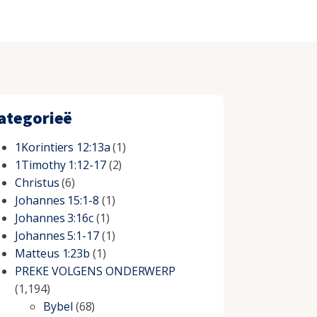
ategorieë
1Korintiers 12:13a
(1)
1Timothy 1:12-17
(2)
Christus
(6)
Johannes 15:1-8
(1)
Johannes 3:16c
(1)
Johannes 5:1-17
(1)
Matteus 1:23b
(1)
PREKE VOLGENS ONDERWERP
(1,194)
Bybel
(68)