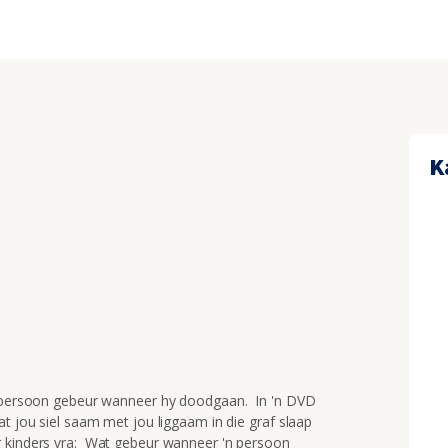
K
'n persoon gebeur wanneer hy doodgaan. In 'n DVD
at jou siel saam met jou liggaam in die graf slaap
r kinders vra: Wat gebeur wanneer 'n persoon