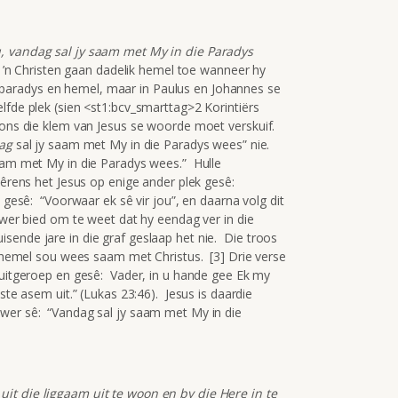
, vandag sal jy saam met My in die Paradys
: ’n Christen gaan dadelik hemel toe wanneer hy
aradys en hemel, maar in Paulus en Johannes se
lfde plek (sien <st1:bcv_smarttag>2 Korintiërs
 ons die klem van Jesus se woorde moet verskuif.
ag
sal jy saam met My in die Paradys wees” nie.
saam met My in die Paradys wees.” Hulle
Nêrens het Jesus op enige ander plek gesê:
 gesê: “Voorwaar ek sê vir jou”, en daarna volg dit
ower bied om te weet dat hy eendag ver in die
sende jare in die graf geslaap het nie. Die troos
ie hemel sou wees saam met Christus. [3] Drie verse
 uitgeroep en gesê: Vader, in u hande gee Ek my
ste asem uit.” (Lukas 23:46). Jesus is daardie
ower sê: “Vandag sal jy saam met My in die
it die liggaam uit te woon en by die Here in te