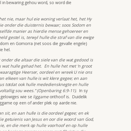
el in bewaring gehou word, so word die
het nie, maar hul eie woning verlaat het, het Hy
eie onder die duisternis bewaar; soos Sodom en
selfde manier as hierdie mense gehoereer en
ld gestel is, terwyl hulle die straf van die ewige
om en Gomorra (net soos die gevalle engele)
e hel.
 onder die altaar die siele van die wat gedood is
s wat hulle gehad het. En hulle het met ‘n groot
 waaragtige Heerser, oordeel en wreek U nie ons
n elkeen van hulle is wit klere gegee; en aan
 rus totdat ook hulle medediensknegte en hulle
oltallig sou wees.” (Openbaring 6:9-11).
In sy
gelowiges wie se
liggame
onthoof is. Duidelik
iggame op een of ander plek op aarde nie.
n sit, en aan hulle is die oordeel gegee; en ek
die getuienis van Jesus en oor die woord van God,
nie, en die merk op hulle voorhoof en op hulle