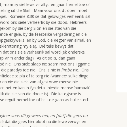
maar sy siel lewe vir altyd en gaan hemel toe of
ling uit die Skrif. Maar voor ons dit doen moet
pel. Romeine 8:30 sê dat gelowiges verheerlik sal
word ons siele verheerlik by die dood. Hebreërs
gekom by die berg Sion en die stad van die
nde engele, by die feestelike vergadering en die
geskrywe is, en by God, die Regter van almal, en
beklemtoning my eie). Dié teks bewys dat
 dat ons siele verheerlik sal word (ek onderskei
rp vir 'n ander dag). As dit so is, dan gaan
 sê nie. Ons siele slaap nie saam met ons liggame
 die paradys toe nie. Ons is nie in
limbo
nie. Ons
ielede te pla of te terg nie (wanneer sulke dinge
n en nie die siele van afgestorwe mense nie.
 het en kan in fyn detail hierdie mense ‘namaak’
lik die siel van die dooie is). Die kategisme is
se reguit hemel toe of hel toe gaan as hulle sterf.
rugkeer soos dit gewees het, en [dat] die gees na
 dat die gees hier bloot na die lewe verwys en