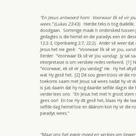
“En Jesus antwoord hom: Voorwaar Ek sê vir jou
wees.” (Lukas 23:43).
Hierdie teks is tog duidelik
doodgaan. Sommige maak ’n onderskeid tussen p
gedagtes is die hemel en die paradys een en diese
12:2-3, Openbaring 2:7, 22:2). Ander sê weer dat
Jesus het nie gesê: “Voorwaar Ek sê vir jou,
vand
Eerder: “Voorwaar Ek sê vir jou
vandag
: Jy sal 
interpretasie is om verskeie redes verkeerd. [1] 
“Voorwaar, ek sê vir jou vandag” nie. Hy het altyd
wat Hy gesê het. [2] Dit sou geen troos vir die r
toekoms saam met Jesus sal wees nadat hy vir dui
is juis daarin dat hy nog daardie selfde dag in d
verder lees ons: “En Jesus het met ‘n groot stem
gees oor! En toe Hy dit gesê het, blaas Hy die laa
selfde dag hemel toe en dáárom kon Hy vir die r
paradys wees.”
“Maar ons het goeie moed en verkies om liewer u