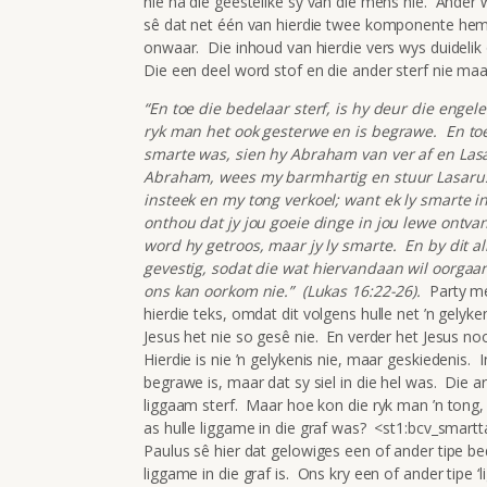
nie na die geestelike sy van die mens nie. Ander w
sê dat net één van hierdie twee komponente heme
onwaar. Die inhoud van hierdie vers wys duidelik
Die een deel word stof en die ander sterf nie maa
“En toe die bedelaar sterf, is hy deur die eng
ryk man het ook gesterwe en is begrawe. En toe 
smarte was, sien hy Abraham van ver af en Las
Abraham, wees my barmhartig en stuur Lasarus,
insteek en my tong verkoel; want ek ly smarte
onthou dat jy jou goeie dinge in jou lewe ontva
word hy getroos, maar jy ly smarte. En by dit all
gevestig, sodat die wat hiervandaan wil oorgaan 
ons kan oorkom nie.” (Lukas 16:22-26).
Party men
hierdie teks, omdat dit volgens hulle net ’n gelykeni
Jesus het nie so gesê nie. En verder het Jesus no
Hierdie is nie ’n gelykenis nie, maar geskiedenis. 
begrawe is, maar dat sy siel in die hel was. Di
liggaam sterf. Maar hoe kon die ryk man ’n tong,
as hulle liggame in die graf was? <st1:bcv_smartt
Paulus sê hier dat gelowiges een of ander tipe be
liggame in die graf is. Ons kry een of ander tipe 