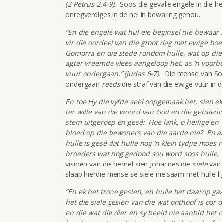
(2 Petrus 2:4-9).
Soos die gevalle engele in die h
onregverdiges in de hel in bewaring gehou.
“En die engele wat hul eie beginsel nie bewaar 
vir die oordeel van die groot dag met ewige bo
Gomorra en die stede rondom hulle, wat op die
agter vreemde vlees aangeloop het, as ‘n voorbee
vuur ondergaan.” (Judas 6-7).
Die mense van Sod
ondergaan
reeds
die straf van die ewige vuur in di
En toe Hy die vyfde seël oopgemaak het, sien ek
ter wille van die woord van God en die getuieni
stem uitgeroep en gesê: Hoe lank, o heilige en
bloed op die bewoners van die aarde nie? En aa
hulle is gesê dat hulle nog ‘n klein tydjie moes
broeders wat nog gedood sou word soos hulle, v
visioen van die hemel sien Johannes die
siele
van 
slaap hierdie mense se siele nie saam met hulle l
“En ek het trone gesien, en hulle het daarop gaa
het die siele gesien van die wat onthoof is oor 
en die wat die dier en sy beeld nie aanbid het 