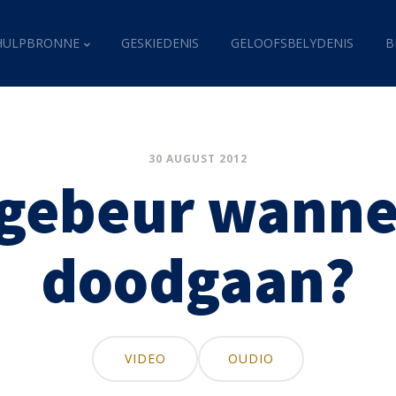
HULPBRONNE
GESKIEDENIS
GELOOFSBELYDENIS
B
30 AUGUST 2012
gebeur wanne
doodgaan?
VIDEO
OUDIO