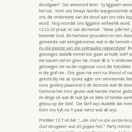
doodgaan? Die antwoord kom: Sy liggaam verrot, 
hel toe. Kom ons bewys hierdie laasgenoemde stel
ons die onderwerp van die dood aan ons teks kop
word. Nog voordat ons liggame verheerlik word, 
12:22-23 praat só van die hemel: “Maar julle het 
lewende God, die hemelse Jerusalem en tien duise
gemeente van eersgeborenes wat in die hemele op
by die geeste van die volmaakte regverdiges
” (
gelowiges dadelik hemel toe gaan as hulle sterf en
nie tussen siel en gees nie, maar dit is 'n onderwe
gelowiges nie na die vagevuur soos die Katolieke
in die graf nie. Ons gaan nie eers na sheool of na
geeste bly nie as spoke agter om vervreemde famil
soos goëlery plaasvind is dit demone wat dit doe
Demone het mos gesien wat hierdie mense gedoen
en dinge sê wat dit laat lyk en klink of hierdie werk
gebou op die Skrif. Die Skrif wys duidelik dat men
Kom ons kyk na 'n paar verse wat dit wys.
Prediker 12:7 sê dat
“...die stof na die aarde te
God terugkeer wat dit gegee het.”
Party mense sê