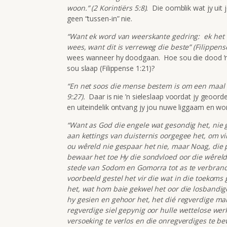
woon.” (2 Korintiërs 5:8).
Die oomblik wat jy uit 
geen “tussen-in” nie.
“Want ek word van weerskante gedring: ek het 
wees, want dit is verreweg die beste” (Filippense
wees wanneer hy doodgaan. Hoe sou die dood ’n wi
sou slaap (Filippense 1:21)?
“En net soos die mense bestem is om een maal 
9:27).
Daar is nie ’n sieleslaap voordat jy geoorde
en uiteindelik ontvang jy jou nuwe liggaam en wo
“Want as God die engele wat gesondig het, nie 
aan kettings van duisternis oorgegee het, om vi
ou wêreld nie gespaar het nie, maar Noag, die 
bewaar het toe Hy die sondvloed oor die wêrel
stede van Sodom en Gomorra tot as te verbrand,
voorbeeld gestel het vir die wat in die toekoms
het, wat hom baie gekwel het oor die losbandi
hy gesien en gehoor het, het dié regverdige ma
regverdige siel gepynig oor hulle wettelose wer
versoeking te verlos en die onregverdiges te be