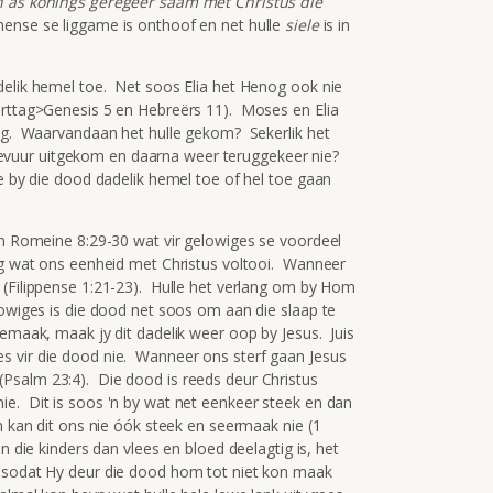
en as konings geregeer saam met Christus die
ense se liggame is onthoof en net hulle
siele
is in
delik hemel toe. Net soos Elia het Henog ook nie
arttag>Genesis 5 en Hebreërs 11). Moses en Elia
ing. Waarvandaan het hulle gekom? Sekerlik het
 vagevuur uitgekom en daarna weer teruggekeer nie?
le by die dood dadelik hemel toe of hel toe gaan
 in Romeine 8:29-30 wat vir gelowiges se voordeel
ng wat ons eenheid met Christus voltooi. Wanneer
 (Filippense 1:21-23). Hulle het verlang om by Hom
lowiges is die dood net soos om aan die slaap te
emaak, maak jy dit dadelik weer oop by Jesus. Juis
s vir die dood nie. Wanneer ons sterf gaan Jesus
Psalm 23:4). Die dood is reeds deur Christus
e. Dit is soos 'n by wat net eenkeer steek en dan
m kan dit ons nie óók steek en seermaak nie (1
 die kinders dan vlees en bloed deelagtig is, het
, sodat Hy deur die dood hom tot niet kon maak