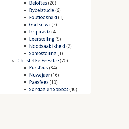
Beloftes
(20)
Bybelstudie
(6)
Foutloosheid
(1)
God se wil
(3)
Inspirasie
(4)
Leerstelling
(5)
Noodsaaklikheid
(2)
Samestelling
(1)
Christelike Feesdae
(70)
Kersfees
(34)
Nuwejaar
(16)
Paasfees
(10)
Sondag en Sabbat
(10)
Christelike lewe
(197)
Beproewings en siekte
(51)
Besluitneming
(6)
Dissipline
(10)