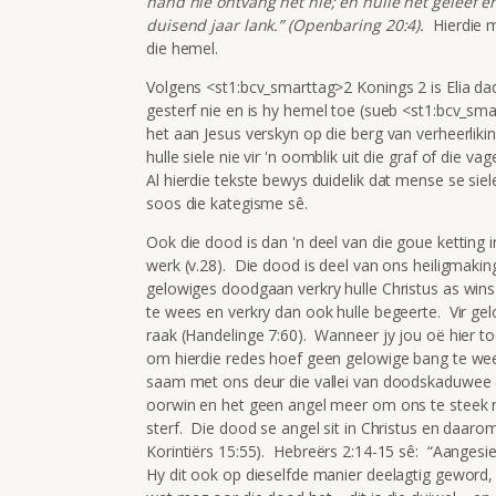
hand nie ontvang het nie; en hulle het geleef 
duisend jaar lank.” (Openbaring 20:4).
Hierdie m
die hemel.
Volgens <st1:bcv_smarttag>2 Konings 2 is Elia da
gesterf nie en is hy hemel toe (sueb <st1:bcv_sm
het aan Jesus verskyn op die berg van verheerlik
hulle siele nie vir 'n oomblik uit die graf of die
Al hierdie tekste bewys duidelik dat mense se sie
soos die kategisme sê.
Ook die dood is dan 'n deel van die goue ketting
werk (v.28). Die dood is deel van ons heiligmaki
gelowiges doodgaan verkry hulle Christus as wins
te wees en verkry dan ook hulle begeerte. Vir ge
raak (Handelinge 7:60). Wanneer jy jou oë hier to
om hierdie redes hoef geen gelowige bang te wee
saam met ons deur die vallei van doodskaduwee (
oorwin en het geen angel meer om ons te steek ni
sterf. Die dood se angel sit in Christus en daaro
Korintiërs 15:55). Hebreërs 2:14-15 sê: “Aangesien
Hy dit ook op dieselfde manier deelagtig geword