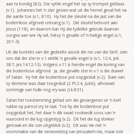
aan te kondig (8:2). Die vyfde engel het op sy trompet geblaas
(v.1). Johannes het ‘n ster gesien wat uit die hemel geval het na
die aarde toe (v.1, 8:10). Hy het die sleutel na die put van die
bodemlose afgrond ontvang (v.1). Dié sleutel behoort aan
Jesus (1:18), en daarom kan Hý die tydelike gebruik daarvan
oorgee aan wie Hy wil, hetsy ‘n gevalle of ‘n heilige engel (v.1,
20:1-3).
Uit die konteks van die gedeelte asook die res van die Skrif, sien
ons dat die ster in v.1 eintlik ‘n gevalle engel is (v.1, 12:4, Job
38:7, Jes.14:12-13). Volgens v.11 is hierdie engel die koning van
die bodemlose afgrond. Ja, die gevalle ster in v.1 is die duiwel
of Satan. Hy het die bodemlose put oopgesluit (v.2). Baie van
sy demone was daar toegesluit (2 Pt.2:4, Jud.6), alhoewel
sommige van hulle nog vry was (Lk.8:31).
Satan het toestemming gehad om die gevangenes vir ‘n kort
rukkie op parool vry te laat. Toe hy die bodemlose put
oopgesluit het, het daar ‘n dik swart rookwolk soos van ‘n
vuuroond in die lug opgestyg (v.2). Dit het die lug donker
gemaak en die son uitgeblok (v.2). Dit was nie net ‘n
voorsmakie van die verwoesting van Jerusalem nie, maar ook