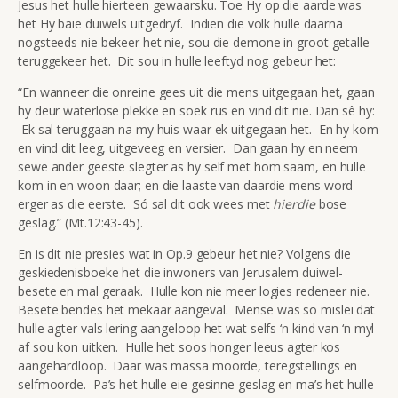
Jesus het hulle hierteen gewaarsku. Toe Hy op die aarde was
het Hy baie duiwels uitgedryf. Indien die volk hulle daarna
nogsteeds nie bekeer het nie, sou die demone in groot getalle
teruggekeer het. Dit sou in hulle leeftyd nog gebeur het:
“En wanneer die onreine gees uit die mens uitgegaan het, gaan
hy deur waterlose plekke en soek rus en vind dit nie. Dan sê hy:
Ek sal teruggaan na my huis waar ek uitgegaan het. En hy kom
en vind dit leeg, uitgeveeg en versier. Dan gaan hy en neem
sewe ander geeste slegter as hy self met hom saam, en hulle
kom in en woon daar; en die laaste van daardie mens word
erger as die eerste. Só sal dit ook wees met
hierdie
bose
geslag.” (Mt.12:43-45).
En is dit nie presies wat in Op.9 gebeur het nie? Volgens die
geskiedenisboeke het die inwoners van Jerusalem duiwel-
besete en mal geraak. Hulle kon nie meer logies redeneer nie.
Besete bendes het mekaar aangeval. Mense was so mislei dat
hulle agter vals lering aangeloop het wat selfs ‘n kind van ‘n myl
af sou kon uitken. Hulle het soos honger leeus agter kos
aangehardloop. Daar was massa moorde, teregstellings en
selfmoorde. Pa’s het hulle eie gesinne geslag en ma’s het hulle