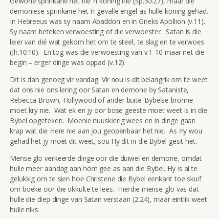
Gewone sprinkane het nie ‘n koning nie (Sp.30:27), maar die
demoniese sprinkane het ‘n gevalle engel as hulle koning gehad.
In Hebreeus was sy naam Abaddon en in Grieks Apollion (v.11).
Sy naam beteken verwoesting of die verwoester. Satan is die
leier van dié wat gekom het om te steel, te slag en te verwoes
(Jh.10:10). En tog was die verwoesting van v.1-10 maar net die
begin – erger dinge was oppad (v.12).
Dit is dan genoeg vir vandag. Vir nou is dit belangrik om te weet
dat ons nie ons lering oor Satan en demone by Sataniste,
Rebecca Brown, Hollywood of ander buite-Bybelse bronne
moet kry nie. Wat ek en jy oor bose geeste moet weet is in die
Bybel opgeteken. Moenie nuuskierig wees en in dinge gaan
krap wat die Here nie aan jou geopenbaar het nie. As Hy wou
gehad het jy moet dit weet, sou Hy dit in die Bybel gesit het.
Mense glo verkeerde dinge oor die duiwel en demone, omdat
hulle meer aandag aan hóm gee as aan die Bybel. Hy is al te
gelukkig om te sien hoe Christene die Bybel eenkant toe skuif
om boeke oor die okkulte te lees. Hierdie mense glo vas dat
hulle die diep dinge van Satan verstaan (2:24), maar eintlik weet
hulle niks.