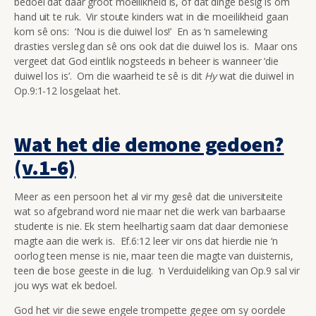
bedoel dat daar groot moeilikheid is, of dat dinge besig is om
hand uit te ruk. Vir stoute kinders wat in die moeilikheid gaan
kom sê ons: ‘Nou is die duiwel los!’ En as ‘n samelewing
drasties versleg dan sê ons ook dat die duiwel los is. Maar ons
vergeet dat God eintlik nogsteeds in beheer is wanneer ‘die
duiwel los is’. Om die waarheid te sê is dit
Hy
wat die duiwel in
Op.9:1-12 losgelaat het.
Wat het die demone gedoen?
(v.1-6)
Meer as een persoon het al vir my gesê dat die universiteite
wat so afgebrand word nie maar net die werk van barbaarse
studente is nie. Ek stem heelhartig saam dat daar demoniese
magte aan die werk is. Ef.6:12 leer vir ons dat hierdie nie ‘n
oorlog teen mense is nie, maar teen die magte van duisternis,
teen die bose geeste in die lug. ‘n Verduideliking van Op.9 sal vir
jou wys wat ek bedoel.
God het vir die sewe engele trompette gegee om sy oordele