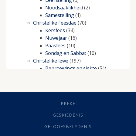
Noodsaaklikheid
(2)
Samestelling
(1)
Christelike Feesdae
(70)
Kersfees
(34)
Nuwejaar
(16)
Paasfees
(10)
Sondag en Sabbat
(10)
Christelike lewe
(197)
Beproewings en siekte
(51)
Besluitneming
(6)
Dissipline
(10)
Geestelike Groei
(10)
Gehoorsaamheid
(6)
PREKE
Geld
(21)
Grys Areas
(4)
GESKIEDENIS
Hofsake
(2)
GELOOFSBELYDENIS
Lewensdoel
(3)