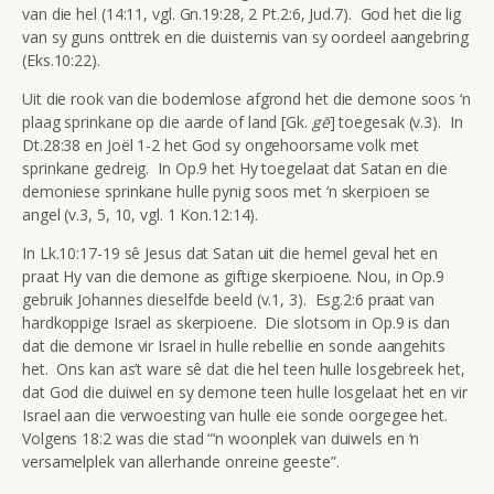
van die hel (14:11, vgl. Gn.19:28, 2 Pt.2:6, Jud.7). God het die lig
van sy guns onttrek en die duisternis van sy oordeel aangebring
(Eks.10:22).
Uit die rook van die bodemlose afgrond het die demone soos ‘n
plaag sprinkane op die aarde of land [Gk.
gē
] toegesak (v.3). In
Dt.28:38 en Joël 1-2 het God sy ongehoorsame volk met
sprinkane gedreig. In Op.9 het Hy toegelaat dat Satan en die
demoniese sprinkane hulle pynig soos met ‘n skerpioen se
angel (v.3, 5, 10, vgl. 1 Kon.12:14).
In Lk.10:17-19 sê Jesus dat Satan uit die hemel geval het en
praat Hy van die demone as giftige skerpioene. Nou, in Op.9
gebruik Johannes dieselfde beeld (v.1, 3). Esg.2:6 praat van
hardkoppige Israel as skerpioene. Die slotsom in Op.9 is dan
dat die demone vir Israel in hulle rebellie en sonde aangehits
het. Ons kan as’t ware sê dat die hel teen hulle losgebreek het,
dat God die duiwel en sy demone teen hulle losgelaat het en vir
Israel aan die verwoesting van hulle eie sonde oorgegee het.
Volgens 18:2 was die stad “‘n woonplek van duiwels en ‘n
versamelplek van allerhande onreine geeste”.