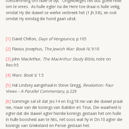
toestemming om hulle te byt. Ongelowiges het dus goeie rede
om te vrees. As hulle egter na die Here toe draai is hulle veilig,
omdat Hy die duiwel se werke verbreek het (1 Jh.3:8), en ook
omdat Hy eendag die hond gaan uitsit.
[1]
David Chilton,
Days of Vengeance
, p.105
[2]
Flavius Josephus,
The Jewish War: Book IV
, 9:10
[3]
John MacArthur,
The MacArthur Study Bible
, note on
Rev.9:5
[4]
Wars: Book V
, 1:5
[5]
Hal Lindsey aangehaal in Steve Gregg,
Revelation: Four
Views – A Parallel Commentary
, p.229
[6]
Sommige sal sê dat Jes.14 en Esg.18 nie van die duiwel praat
nie, maar van die konings van Babilon en Tirus. Die waarheid is
egter dat die duiwel agter hierdie konings gestaan het om hulle
in hulle boosheid aan te hits, net soos wat hy in Dn.10 agter die
konings van Griekeland en Persië gestaan het.