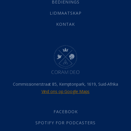
Selfondersoek
(1)
BEDIENINGS
Vervolging
(19)
LIDMAATSKAP
Werk
(22)
Eindtyd
(142)
KONTAK
Belonings
(4)
Dood
(26)
Hel
(21)
Hemel
(31)
Israel
(14)
Millennium
(1)
Oordeelsdag
(19)
Verheerlikte liggaam
(3)
Commissionerstraat 85, Kemptonpark, 1619, Suid-Afrika
Wederkoms
(27)
Vind ons op Google Maps
Gebed
(87)
Dankbaarheid
(5)
Die Onse Vader
(12)
FACEBOOK
Vas
(2)
SPOTIFY FOR PODCASTERS
God
(392)