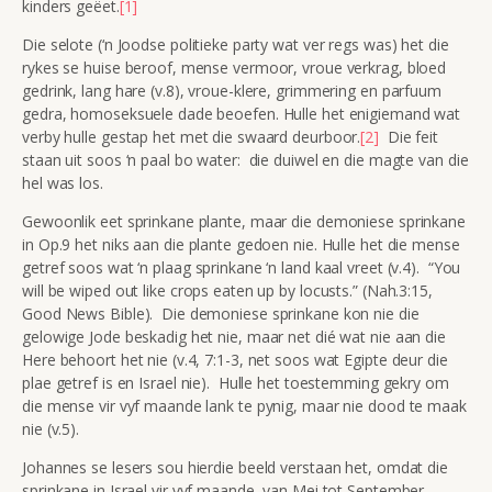
kinders geëet.
[1]
Die selote (‘n Joodse politieke party wat ver regs was) het die
rykes se huise beroof, mense vermoor, vroue verkrag, bloed
gedrink, lang hare (v.8), vroue-klere, grimmering en parfuum
gedra, homoseksuele dade beoefen. Hulle het enigiemand wat
verby hulle gestap het met die swaard deurboor.
[2]
Die feit
staan uit soos ‘n paal bo water: die duiwel en die magte van die
hel was los.
Gewoonlik eet sprinkane plante, maar die demoniese sprinkane
in Op.9 het niks aan die plante gedoen nie. Hulle het die mense
getref soos wat ‘n plaag sprinkane ‘n land kaal vreet (v.4). “You
will be wiped out like crops eaten up by locusts.” (Nah.3:15,
Good News Bible). Die demoniese sprinkane kon nie die
gelowige Jode beskadig het nie, maar net dié wat nie aan die
Here behoort het nie (v.4, 7:1-3, net soos wat Egipte deur die
plae getref is en Israel nie). Hulle het toestemming gekry om
die mense vir vyf maande lank te pynig, maar nie dood te maak
nie (v.5).
Johannes se lesers sou hierdie beeld verstaan het, omdat die
sprinkane in Israel vir vyf maande, van Mei tot September,