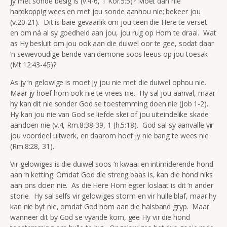
jy met sonde besig is (v.4-6, 1 Kor.5:5)? Moet dan nie
hardkoppig wees en met jou sonde aanhou nie; bekeer jou
(v.20-21). Dit is baie gevaarlik om jou teen die Here te verset
en om ná al sy goedheid aan jou, jou rug op Hom te draai. Wat
as Hy besluit om jou ook aan die duiwel oor te gee, sodat daar
‘n sewevoudige bende van demone soos leeus op jou toesak
(Mt.12:43-45)?
As jy ‘n gelowige is moet jy jou nie met die duiwel ophou nie.
Maar jy hoef hom ook nie te vrees nie. Hy sal jou aanval, maar
hy kan dit nie sonder God se toestemming doen nie (Job 1-2).
Hy kan jou nie van God se liefde skei of jou uiteindelike skade
aandoen nie (v.4, Rm.8:38-39, 1 Jh.5:18). God sal sy aanvalle vir
jou voordeel uitwerk, en daarom hoef jy nie bang te wees nie
(Rm.8:28, 31).
Vir gelowiges is die duiwel soos ‘n kwaai en intimiderende hond
aan ‘n ketting. Omdat God die streng baas is, kan die hond niks
aan ons doen nie. As die Here Hom egter loslaat is dit ‘n ander
storie. Hy sal selfs vir gelowiges storm en vir hulle blaf, maar hy
kan nie byt nie, omdat God hom aan die halsband gryp. Maar
wanneer dit by God se vyande kom, gee Hy vir die hond