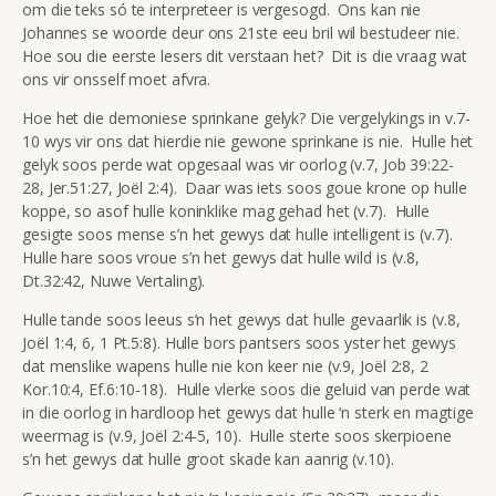
om die teks só te interpreteer is vergesogd. Ons kan nie
Johannes se woorde deur ons 21ste eeu bril wil bestudeer nie.
Hoe sou die eerste lesers dit verstaan het? Dit is die vraag wat
ons vir onsself moet afvra.
Hoe het die demoniese sprinkane gelyk? Die vergelykings in v.7-
10 wys vir ons dat hierdie nie gewone sprinkane is nie. Hulle het
gelyk soos perde wat opgesaal was vir oorlog (v.7, Job 39:22-
28, Jer.51:27, Joël 2:4). Daar was iets soos goue krone op hulle
koppe, so asof hulle koninklike mag gehad het (v.7). Hulle
gesigte soos mense s’n het gewys dat hulle intelligent is (v.7).
Hulle hare soos vroue s’n het gewys dat hulle wild is (v.8,
Dt.32:42, Nuwe Vertaling).
Hulle tande soos leeus s’n het gewys dat hulle gevaarlik is (v.8,
Joël 1:4, 6, 1 Pt.5:8). Hulle bors pantsers soos yster het gewys
dat menslike wapens hulle nie kon keer nie (v.9, Joël 2:8, 2
Kor.10:4, Ef.6:10-18). Hulle vlerke soos die geluid van perde wat
in die oorlog in hardloop het gewys dat hulle ‘n sterk en magtige
weermag is (v.9, Joël 2:4-5, 10). Hulle sterte soos skerpioene
s’n het gewys dat hulle groot skade kan aanrig (v.10).