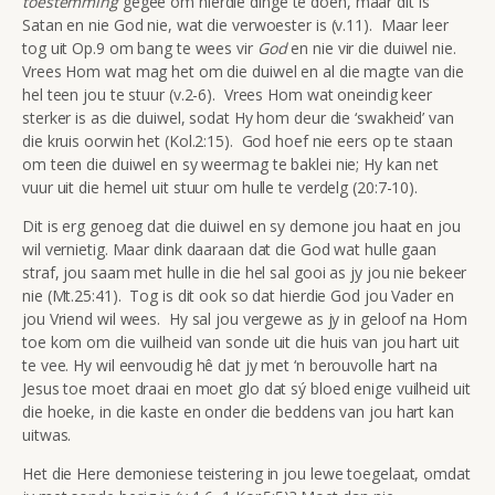
toestemming
gegee om hierdie dinge te doen, maar dit is
Satan en nie God nie, wat die verwoester is (v.11). Maar leer
tog uit Op.9 om bang te wees vir
God
en nie vir die duiwel nie.
Vrees Hom wat mag het om die duiwel en al die magte van die
hel teen jou te stuur (v.2-6). Vrees Hom wat oneindig keer
sterker is as die duiwel, sodat Hy hom deur die ‘swakheid’ van
die kruis oorwin het (Kol.2:15). God hoef nie eers op te staan
om teen die duiwel en sy weermag te baklei nie; Hy kan net
vuur uit die hemel uit stuur om hulle te verdelg (20:7-10).
Dit is erg genoeg dat die duiwel en sy demone jou haat en jou
wil vernietig. Maar dink daaraan dat die God wat hulle gaan
straf, jou saam met hulle in die hel sal gooi as jy jou nie bekeer
nie (Mt.25:41). Tog is dit ook so dat hierdie God jou Vader en
jou Vriend wil wees. Hy sal jou vergewe as jy in geloof na Hom
toe kom om die vuilheid van sonde uit die huis van jou hart uit
te vee. Hy wil eenvoudig hê dat jy met ‘n berouvolle hart na
Jesus toe moet draai en moet glo dat sý bloed enige vuilheid uit
die hoeke, in die kaste en onder die beddens van jou hart kan
uitwas.
Het die Here demoniese teistering in jou lewe toegelaat, omdat