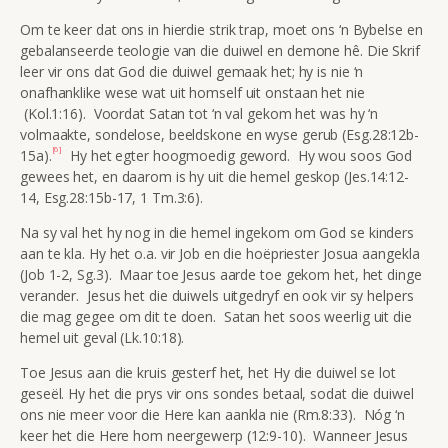
Om te keer dat ons in hierdie strik trap, moet ons ‘n Bybelse en
gebalanseerde teologie van die duiwel en demone hê. Die Skrif
leer vir ons dat God die duiwel gemaak het; hy is nie ‘n
onafhanklike wese wat uit homself uit onstaan het nie
(Kol.1:16). Voordat Satan tot ‘n val gekom het was hy ‘n
volmaakte, sondelose, beeldskone en wyse gerub (Esg.28:12b-
[6]
15a).
Hy het egter hoogmoedig geword. Hy wou soos God
gewees het, en daarom is hy uit die hemel geskop (Jes.14:12-
14, Esg.28:15b-17, 1 Tm.3:6).
Na sy val het hy nog in die hemel ingekom om God se kinders
aan te kla. Hy het o.a. vir Job en die hoëpriester Josua aangekla
(Job 1-2, Sg.3). Maar toe Jesus aarde toe gekom het, het dinge
verander. Jesus het die duiwels uitgedryf en ook vir sy helpers
die mag gegee om dit te doen. Satan het soos weerlig uit die
hemel uit geval (Lk.10:18).
Toe Jesus aan die kruis gesterf het, het Hy die duiwel se lot
geseël. Hy het die prys vir ons sondes betaal, sodat die duiwel
ons nie meer voor die Here kan aankla nie (Rm.8:33). Nóg ‘n
keer het die Here hom neergewerp (12:9-10). Wanneer Jesus