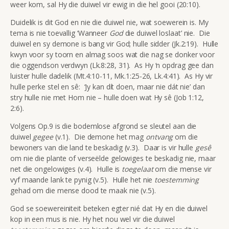
weer kom, sal Hy die duiwel vir ewig in die hel gooi (20:10).
Duidelik is dit God en nie die duiwel nie, wat soewerein is. My
tema is nie toevallig ‘Wanneer
God
die duiwel loslaat’ nie. Die
duiwel en sy demone is bang vir God; hulle sidder (Jk.2:19). Hulle
kwyn voor sy toorn en almag soos wat die nag se donker voor
die oggendson verdwyn (Lk.8:28, 31). As Hy ‘n opdrag gee dan
luister hulle dadelik (Mt.4:10-11, Mk.1:25-26, Lk.4:41). As Hy vir
hulle perke stel en sê: ‘Jy kan dít doen, maar nie dát nie’ dan
stry hulle nie met Hom nie – hulle doen wat Hy sê (Job 1:12,
2:6).
Volgens Op.9 is die bodemlose afgrond se sleutel aan die
duiwel
gegee
(v.1). Die demone het mag
ontvang
om die
bewoners van die land te beskadig (v.3). Daar is vir hulle
gesê
om nie die plante of verseëlde gelowiges te beskadig nie, maar
net die ongelowiges (v.4). Hulle is
toegelaat
om die mense vir
vyf maande lank te pynig (v.5). Hulle het nie
toestemming
gehad om die mense dood te maak nie (v.5).
God se soewereiniteit beteken egter nié dat Hy en die duiwel
kop in een mus is nie. Hy het nou wel vir die duiwel