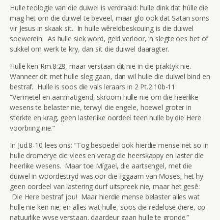
Hulle teologie van die duiwel is verdraaid: hulle dink dat húlle die
mag het om die duiwel te beveel, maar glo ook dat Satan soms
vir Jesus in skaak sit. In hulle wêreldbeskouing is die duiwel
soewerein. As hulle siek word, geld verloor, ‘n slegte oes het of
sukkel om werk te kry, dan sit die duiwel daaragter.
Hulle ken Rm.8:28, maar verstaan dit nie in die praktyk nie.
Wanneer dit met hulle sleg gaan, dan wil hulle die duiwel bind en
bestraf. Hulle is soos die vals leraars in 2 Pt.2:10b-11:
“Vermetel en aanmatigend, skroom hulle nie om die heerlike
wesens te belaster nie, terwyl die engele, hoewel groter in
sterkte en krag, geen lasterlike oordeel teen hulle by die Here
voorbring nie.”
In Jud.8-10 lees ons: “Tog besoedel ook hierdie mense net so in
hulle dromerye die vlees en verag die heerskappy en laster die
heerlike wesens. Maar toe Mígael, die aartsengel, met die
duiwel in woordestryd was oor die liggaam van Moses, het hy
geen oordeel van lastering durf uitspreek nie, maar het gesê:
Die Here bestraf jou! Maar hierdie mense belaster alles wat
hulle nie ken nie; en alles wat hulle, soos die redelose diere, op
natuurlike wyse verstaan, daardeur gaan hulle te gronde.”