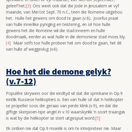
geleef het.
[3]
Ons weet ook dat die Jode in Jerusalem vir vyf
maande, van Mei tot Sept. 70 n.C., teen die Romeine uitgehou
het. Hulle het gewens om dood te gaan (v.6). Josefus praat
van hulle innerlike pyniging en teistering, en sê hoe hulle
gewens het die Romeine wil die stad inneem en hulle
doodmaak, eerder as wat hulle in die demoniese stad moes bly.
[4]
Maar selfs toe hulle probeer het om dood te gaan, het dit
van hulle af weggevlug (v.6).
Hoe het die demone gelyk?
(v.7-12)
Populêre skrywers oor die eindtyd sê dat die sprinkane in Op.9
eintlik Russiese helikopters is. Een van hulle sê dat ‘n helikopter
se propeller soos die geraas van perde klink (v.9), en dat die
giftige skerpioen-tipe angel in v.10 waarskynlik ‘n soort traangas
is wat by die helikopter se stert uitgespuit word.
[5]
Ek ontken nie dat Op.9 moeilik is om te interpreteer nie. Maar