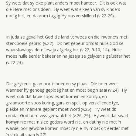
Sy weet dat sy elke plant anders moet hanteer. Dit is ook wat
die Here met ons doen. Hy weet wat elkeen van sy kinders
nodig het, en daarom tugtig Hy ons verskillend (v.22-29).
In Juda se geval het God die land verwoes en die inwoners met
sterk boeie gebind (v.22). Dit het gebeur omdat hulle God se
waarskuwings deur Jesaja afgelag het (v.22, 9-10, 14). Hulle
moes hulle eerder bekeer en na Jesaja se gelykenis geluister het
(v.22-23).
Die gelykenis gaan oor ‘n boer en sy plaas. Die boer weet
wanneer hy genoeg geploeg het en moet begin saai (v.24). Hy
weet ook dat kruie soos swart komyn en komyn, en
graansoorte soos koring, gars en spelt op verskillende tye,
plekke en maniere geplant moet word (v.25). Hy weet dit
omdat God hom wys gemaak het (v.26, 29). Hy weet dat swart
komyn nie met ‘n slee gedors word nie, en dat hy nie met ‘n
wawiel oor gewone komyn moet ry nie; hy moet dit eerder met
‘n stok uitslaan (v.27).