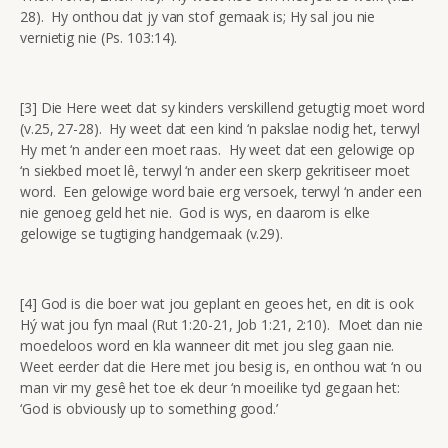
28). Hy onthou dat jy van stof gemaak is; Hy sal jou nie
vernietig nie (Ps. 103:14).
[3] Die Here weet dat sy kinders verskillend getugtig moet word
(v.25, 27-28). Hy weet dat een kind ‘n pakslae nodig het, terwyl
Hy met ‘n ander een moet raas. Hy weet dat een gelowige op
‘n siekbed moet lê, terwyl ‘n ander een skerp gekritiseer moet
word. Een gelowige word baie erg versoek, terwyl ‘n ander een
nie genoeg geld het nie. God is wys, en daarom is elke
gelowige se tugtiging handgemaak (v.29).
[4] God is die boer wat jou geplant en geoes het, en dit is ook
Hý wat jou fyn maal (Rut 1:20-21, Job 1:21, 2:10). Moet dan nie
moedeloos word en kla wanneer dit met jou sleg gaan nie.
Weet eerder dat die Here met jou besig is, en onthou wat ‘n ou
man vir my gesê het toe ek deur ‘n moeilike tyd gegaan het:
‘God is obviously up to something good.’