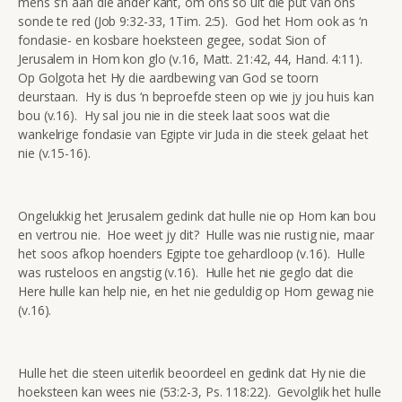
mens s’n aan die ander kant, om ons só uit die put van ons
sonde te red (Job 9:32-33, 1Tim. 2:5). God het Hom ook as ‘n
fondasie- en kosbare hoeksteen gegee, sodat Sion of
Jerusalem in Hom kon glo (v.16, Matt. 21:42, 44, Hand. 4:11).
Op Golgota het Hy die aardbewing van God se toorn
deurstaan. Hy is dus ‘n beproefde steen op wie jy jou huis kan
bou (v.16). Hy sal jou nie in die steek laat soos wat die
wankelrige fondasie van Egipte vir Juda in die steek gelaat het
nie (v.15-16).
Ongelukkig het Jerusalem gedink dat hulle nie op Hom kan bou
en vertrou nie. Hoe weet jy dit? Hulle was nie rustig nie, maar
het soos afkop hoenders Egipte toe gehardloop (v.16). Hulle
was rusteloos en angstig (v.16). Hulle het nie geglo dat die
Here hulle kan help nie, en het nie geduldig op Hom gewag nie
(v.16).
Hulle het die steen uiterlik beoordeel en gedink dat Hy nie die
hoeksteen kan wees nie (53:2-3, Ps. 118:22). Gevolglik het hulle