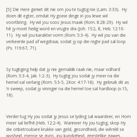
[5] Die Here geniet dit nie om jou te tugtig nie (Lam. 3:33). Hy
doen dit egter, omdat Hy goeie dinge in jou lewe wil
voortbring. Hy wil jou soos Jesus maak (Rom. 8:28-29). Hy wil
hê jy moet heilig word en vrugte dra (Joh. 15:2, 8, Heb. 12:10-
11). Hy wil jou karakter vorm (Rom. 5:3-4). Hy wil jou van die
verkeerde pad af wegdraai, sodat jy op die regte pad sal loop
(Ps. 119:67, 71).
Sy tugtiging help dat jy nie gemaklik raak nie, maar volhard
(Rom. 5:3-4, Jak. 1:2-3). Hy tugtig jou sodat jy meer na die
hemel sal verlang (Rom. 5:3-5, 2Kor. 4:17-18). Hy gebruik dit as
‘n sweep, sodat jy vinniger na die hemel toe sal hardloop (v.15,
18).
Verder tug Hy jou sodat jy Jesus se lyding sal waardeer, en Hom
meer sal liefhê (Heb. 12:2-4). Wanneer Hy jou tugtig, skop Hy
die onbetroubare krukke van geld, gesondheid, die wêreld se
wysheid, mense se guns, jou kundigheid, geestelike gawes,