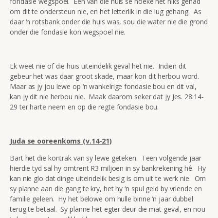
fondasie wegspoel. Een van die huis se hoeke het niks gehad
om dit te ondersteun nie, en het letterlik in die lug gehang. As
daar ‘n rotsbank onder die huis was, sou die water nie die grond
onder die fondasie kon wegspoel nie.
Ek weet nie of die huis uiteindelik geval het nie. Indien dit
gebeur het was daar groot skade, maar kon dit herbou word.
Maar as jy jou lewe op ‘n wankelrige fondasie bou en dit val,
kan jy dit nie herbou nie. Maak daarom seker dat jy Jes. 28:14-
29 ter harte neem en op die regte fondasie bou.
Juda se ooreenkoms (v.14-21)
Bart het die kontrak van sy lewe geteken. Teen volgende jaar
hierdie tyd sal hy omtrent R3 miljoen in sy bankrekening hê. Hy
kan nie glo dat dinge uiteindelik besig is om uit te werk nie. Om
sy planne aan die gang te kry, het hy ‘n spul geld by vriende en
familie geleen. Hy het belowe om hulle binne ‘n jaar dubbel
terug te betaal. Sy planne het egter deur die mat geval, en nou