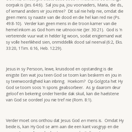
oorpak is (Jes. 64:6). Sal jou pa, jou voorvaders, Maria, die ds.,
of iemand anders vir jou intree? Dit sal nie help nie, omdat die
geen mens sy naaste van die dood en die hel kan red nie (Ps.
49:8-10). Verder kan geen mens in die troon kamer van die
hemel inkom as God hom nie uitnooi nie (Jer. 30:21). God is ‘n
verterende vuur wat in helder lig woon, sodat enigiemand wat
sy volle heerlikheid sien, onmiddellik dood sal neerval (6:2, Eks.
33:20, 1Tim. 6:16, Heb. 12:29).
Jesus in sy Persoon, lewe, kruisdood en opstanding is die
enigste Een wat jou teen God se toorn kan beskerm en jou in
sy teenwoordigheid kan inbring. Hoekom? Op Golgota het Hy
God se toorn soos ‘n spons geabsorbeer. As jy daarom deur
geloof en bekering onder hierdie dak skuil, kan die haelstene
van God se oordeel jou nie tref nie (Rom. 8:1).
Verder moet ons onthou dat Jesus God
en
mens is. Omdat Hy
beide is, kan Hy God se arm aan die een kant vasgryp en die