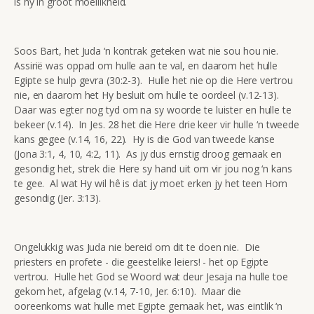
is hy in groot moeilikheid.
Soos Bart, het Juda ‘n kontrak geteken wat nie sou hou nie.
Assirië was oppad om hulle aan te val, en daarom het hulle
Egipte se hulp gevra (30:2-3). Hulle het nie op die Here vertrou
nie, en daarom het Hy besluit om hulle te oordeel (v.12-13).
Daar was egter nog tyd om na sy woorde te luister en hulle te
bekeer (v.14). In Jes. 28 het die Here drie keer vir hulle ‘n tweede
kans gegee (v.14, 16, 22). Hy is die God van tweede kanse
(Jona 3:1, 4, 10, 4:2, 11). As jy dus ernstig droog gemaak en
gesondig het, strek die Here sy hand uit om vir jou nog ‘n kans
te gee. Al wat Hy wil hê is dat jy moet erken jy het teen Hom
gesondig (Jer. 3:13).
Ongelukkig was Juda nie bereid om dit te doen nie. Die
priesters en profete - die geestelike leiers! - het op Egipte
vertrou. Hulle het God se Woord wat deur Jesaja na hulle toe
gekom het, afgelag (v.14, 7-10, Jer. 6:10). Maar die
ooreenkoms wat hulle met Egipte gemaak het, was eintlik ‘n