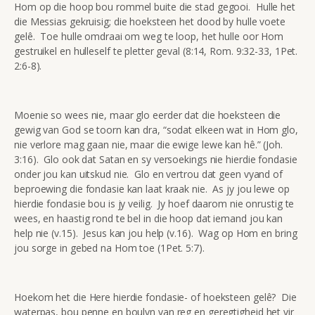
Hom op die hoop bou rommel buite die stad gegooi. Hulle het
die Messias gekruisig; die hoeksteen het dood by hulle voete
gelê. Toe hulle omdraai om weg te loop, het hulle oor Hom
gestruikel en hulleself te pletter geval (8:14, Rom. 9:32-33, 1Pet.
2:6-8).
Moenie so wees nie, maar glo eerder dat die hoeksteen die
gewig van God se toorn kan dra, “sodat elkeen wat in Hom glo,
nie verlore mag gaan nie, maar die ewige lewe kan hê.” (Joh.
3:16). Glo ook dat Satan en sy versoekings nie hierdie fondasie
onder jou kan uitskud nie. Glo en vertrou dat geen vyand of
beproewing die fondasie kan laat kraak nie. As jy jou lewe op
hierdie fondasie bou is jy veilig. Jy hoef daarom nie onrustig te
wees, en haastig rond te bel in die hoop dat iemand jou kan
help nie (v.15). Jesus kan jou help (v.16). Wag op Hom en bring
jou sorge in gebed na Hom toe (1Pet. 5:7).
Hoekom het die Here hierdie fondasie- of hoeksteen gelê? Die
waterpas, bou penne en boulyn van reg en geregtigheid het vir