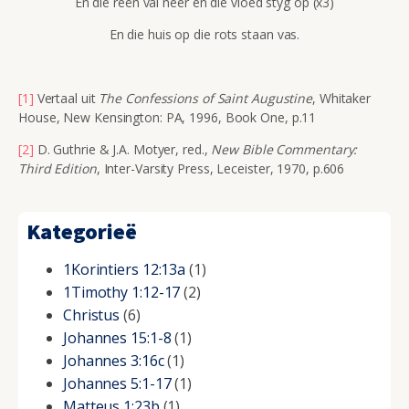
En die reën val neer en die vloed styg op (x3)
En die huis op die rots staan vas.
[1]
Vertaal uit
The Confessions of Saint Augustine
, Whitaker
House, New Kensington: PA, 1996, Book One, p.11
[2]
D. Guthrie & J.A. Motyer, red.,
New Bible Commentary:
Third Edition
, Inter-Varsity Press, Leceister, 1970, p.606
Kategorieë
1Korintiers 12:13a
(1)
1Timothy 1:12-17
(2)
Christus
(6)
Johannes 15:1-8
(1)
Johannes 3:16c
(1)
Johannes 5:1-17
(1)
Matteus 1:23b
(1)