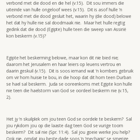
verbond met die dood en die hel (v.15). Dit sou immers die
uiteinde van hulle ongeloof wees (v.15). Dit is asof hulle ‘n
verbond met die dood gesluit het, waarin hy (die dood) belowe
het dat hy hulle nie sal doodmaak nie. Maar het hulle regtig
gedink dat die dood (Egipte) hulle teen die sweep van Assirië
kon beskerm (v.15)?
Egipte het beskerming belowe, maar kon dit nie bied nie;
daarom het Jerusalem en haar leiers op leuens vertrou en
daarin geskuil (v.15). Dit is soos iemand wat ‘n kombers gebruik
om vir hom huisie te bou, in die hoop dat dit hom teen Durban
se hael sal beskerm. Juda se ooreenkoms met Egipte kon hulle
nie teen die haelstorm van God se oordeel beskerm nie (v.15,
2).
Het jy ‘n skuilplek om jou teen God se oordele te beskerm? Sal
jou rykdom jou op die laaste dag teen God se vurige toorn
beskerm? Dit sal nie (Spr. 11:4). Sal jou goeie werke jou help?
Ook nie, omdat jou beste dade soos ‘n ‘mechanic’ se smerige