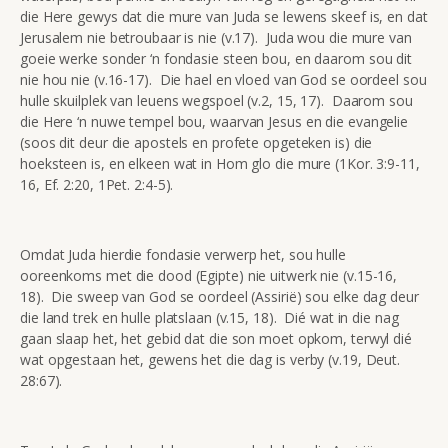
die Here gewys dat die mure van Juda se lewens skeef is, en dat
Jerusalem nie betroubaar is nie (v.17). Juda wou die mure van
goeie werke sonder ‘n fondasie steen bou, en daarom sou dit
nie hou nie (v.16-17). Die hael en vloed van God se oordeel sou
hulle skuilplek van leuens wegspoel (v.2, 15, 17). Daarom sou
die Here ‘n nuwe tempel bou, waarvan Jesus en die evangelie
(soos dit deur die apostels en profete opgeteken is) die
hoeksteen is, en elkeen wat in Hom glo die mure (1Kor. 3:9-11,
16, Ef. 2:20, 1Pet. 2:4-5).
Omdat Juda hierdie fondasie verwerp het, sou hulle
ooreenkoms met die dood (Egipte) nie uitwerk nie (v.15-16,
18). Die sweep van God se oordeel (Assirië) sou elke dag deur
die land trek en hulle platslaan (v.15, 18). Dié wat in die nag
gaan slaap het, het gebid dat die son moet opkom, terwyl dié
wat opgestaan het, gewens het die dag is verby (v.19, Deut.
28:67).