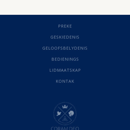
Dissipline
(10)
Geestelike Groei
(10)
Gehoorsaamheid
(6)
PREKE
Geld
(21)
Grys Areas
(4)
GESKIEDENIS
Hofsake
(2)
GELOOFSBELYDENIS
Lewensdoel
(3)
Selfondersoek
(1)
BEDIENINGS
Vervolging
(19)
LIDMAATSKAP
Werk
(22)
Eindtyd
(142)
KONTAK
Belonings
(4)
Dood
(26)
Hel
(21)
Hemel
(31)
Israel
(14)
Millennium
(1)