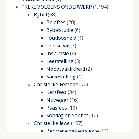
PREKE VOLGENS ONDERWERP
(1,194)
Bybel
(68)
Beloftes
(20)
Bybelstudie
(6)
Foutloosheid
(1)
God se wil
(3)
Inspirasie
(4)
Leerstelling
(5)
Noodsaaklikheid
(2)
Samestelling
(1)
Christelike Feesdae
(70)
Kersfees
(34)
Nuwejaar
(16)
Paasfees
(10)
Sondag en Sabbat
(10)
Christelike lewe
(197)
Beproewings en siekte
(51)
Besluitneming
(6)