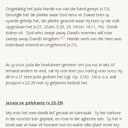
Ongelukkig het Juda hierdie rus van die hand gewys (v.12).
Gevolglik het die plekke waar God eens vir Dawid teen sy
vyande gehelp het, die plekke geword waar Hy teen sy eie volk
opgestaan het (v.21, 2Sam. 5:20, 25. 1Kron. 14:11, 16). Derek
Kidner sê: ‘God who swept away David’s enemies will now
[2]
sweep away David’s kingdom.’
Hierdie werk van die Here was
inderdaad vreemd en ongehoord (v.21).
As jy soos Juda die hoeksteen ignoreer om jou rus in iets of
iemand anders te vind, sal Hy ook teen jou oorlog voer soos Hy
dit in v.21 teen Juda gedoen het (vgl. Op. 2:16). Dit is o.a. wat
Jesaja in v.22-29 met sy gelykenis bedoel het.
Jesaja se gelykenis (v.22-29)
My vrou het ewe skielik lief geraak vir tuinmaak. Sy het varkore
in die voorste tuin geplant, en rose in die agterste een. Sy het ‘n
boek wat vir haar sê hoeveel son en water elke plant moet kry.