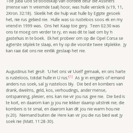
Toe Juda God se boodskap van oordeel deur die Assiriërs
(mense van ‘n vreemde taal) hoor, was hulle verskrik (v.19, 11,
2Kron. 32:18). Skielik het die hulp wat hulle by Egipte gesoek
het, nie rus gebied nie. Hulle was so rusteloos soos ek en my
vriend in 1999 was. Ons het Kaap toe gery. Teen 02:30 was
ons te moeg om verder te ry, en was dit te laat om by ‘n
gastehuis in te boek. Ek het probeer om op die Opel Corsa se
agterste sitplek te slaap, en hy op die voorste twee sitplekke. Jy
kan raai dat ons nie eintlik geslaap het nie.
Augustinus het gesê: ‘U het ons vir Uself gemaak, en ons harte
[1]
is rusteloos, totdat hulle in U rus.’
As jy in enigiets of iemand
anders rus soek, sal jy rusteloos bly. Die bed en kombers van
drank, dwelms, geld, kos, verhoudings, ander mense,
ontspanning, plesier, ens. kan nie vir jou rus gee nie. Die bed is
te kort, en daarom kan jy jou nie lekker daarop uitstrek nie; die
kombers is te smal, en daarom kan dit jou nie warm hou nie
(v.20). Niemand buiten die Here kan vir jou die rus bied wat jy
soek nie (Matt. 11:28-30).