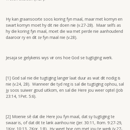
Hy kan graansoorte soos koring fyn maal, maar met komyn en
swart komyn moet hy dit nie doen nie (v.27-28). Maar selfs as
hy die koring fyn maal, moet die wa met perde nie aanhoudend
daaroor ry en dit
te
fyn maal nie (v.28).
Jesaja se gelykenis wys vir ons hoe God se tugtiging werk.
[1] God sal nie die tugtiging langer laat duur as wat dit nodig is
nie (v.24, 28). Wanneer die tyd reg is sal die tugtiging ophou, sal
jy soos suiwer goud uitkom, en sal die Here jou weer optel (Job
23:14, 1Pet. 5:6).
[2] Moenie sê dat die Here jou fyn maal, dat sy tugtiging te
swaar is, of dat dit te lank aanhou nie (Jer. 30:11, Rom. 9:27-29,
1Kor. 10:13, 2Kor. 1:8). Hy weet hoe om met jou te werk (v.27-