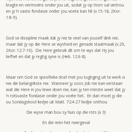
kragte en vermoëns onder jou uit, sodat jy op Hom sal vertrou
en jy ‘n vaste fondasie onder jou voete kan hê (v.15-18, 2Kor.
1:8-9).
God se dissipline maak dat jy nie te veel van jouself dink nie,
maar dat jy op die Here se wysheid en genade staatmaak (v.29,
2Kor. 12:7-10). Die Here gebruik dit om te wys dat Hy jou
liefhet en dat jy regtig syne is (Heb. 12:6-8).
Maar om God se spesifieke doel met jou tugtiging uit te werk is
nie die belangrikste nie. Wanneer jy soos Job nie kan verstaan
wat die Here in jou lewe doen nie, kan jy ten minste weet dat jy
‘n rotsvaste fondasie onder jou voete het. En dan moet jy die
ou Sondagskool liedjie uit Matt. 7:24-27 liedjie onthou:
Die wyse man bou sy huis op die rots (x 3)
En die reën het neergeval