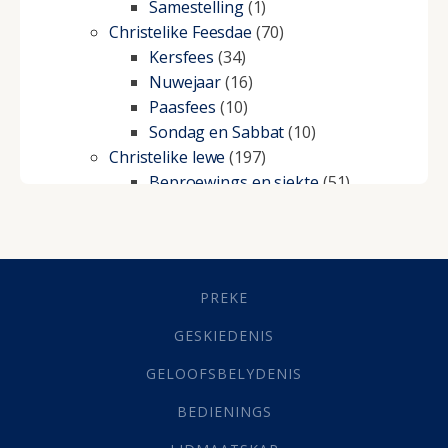
Samestelling
(1)
Christelike Feesdae
(70)
Kersfees
(34)
Nuwejaar
(16)
Paasfees
(10)
Sondag en Sabbat
(10)
Christelike lewe
(197)
Beproewings en siekte
(51)
Besluitneming
(6)
Dissipline
(10)
Geestelike Groei
(10)
Gehoorsaamheid
(6)
PREKE
Geld
(21)
Grys Areas
(4)
GESKIEDENIS
Hofsake
(2)
GELOOFSBELYDENIS
Lewensdoel
(3)
Selfondersoek
(1)
BEDIENINGS
Vervolging
(19)