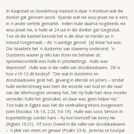
In Kaapstad se Goedehoop Kasteel is daar 'n tronksel wat die
donker gat genoem word. Vyande wat nie wou praat nie is eers
in 'n ander vertrek gemartel. Indien hulle daarna nogsteeds nie
wou praat nie, is hulle vir 24 uur in die donker gat toegesluit.
Toe ek die kasteel besoek het is die deur vir minder as 'n
minuut toegemaak – dis 'n aardige gevoel. [a] Waar hul was.
Die Israeliete het 'n duisternis van slawerny ondervind. 'n
Duisternis waarin jy niks kan doen nie behalwe sit.
Spreekwoordelik was hulle in ysterkettings. Hulle was
depressief. Hulle was in die vallei van doodskaduwee. Dít is
hoe v.10-12 dit beskryf: “Die wat in duisternis en
doodskaduwee gesit het, gevang in ellende en ysters – omdat
hulle wederstrewig was teen die woorde van God en die raad
van die Allerhoogste verwerp het, het Hy hulle hart deur moeite
verneder; hulle het gestruikel, en daar was geen helper nie.”
Toe hulle in Egipte was het die verdrukking intens toegeneem
(sien Eksodus 1:8-14, 2:23, 5:6-19). Hulle was soos Simson in
koperkettings sonder hare – hy kon homself nie bevry nie
(Rigters 16:21). Of soos Dawid in die vallei van doodskaduwee
– 'n plek van vrees en gevaar (Psalm 23:4). Jeremia se houtjuk