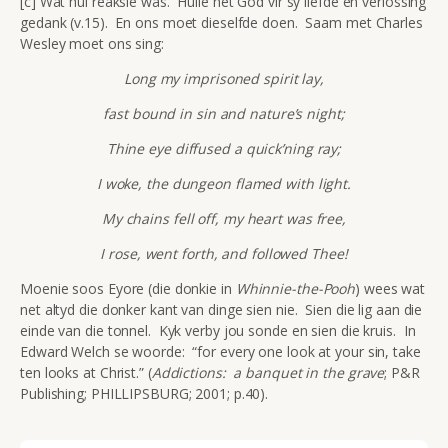
[c] Wat hul reaksie was. Hulle het God vir sy liefde en verlossing
gedank (v.15). En ons moet dieselfde doen. Saam met Charles
Wesley moet ons sing:
Long my imprisoned spirit lay,
fast bound in sin and nature’s night;
Thine eye diffused a quick’ning ray;
I woke, the dungeon flamed with light.
My chains fell off, my heart was free,
I rose, went forth, and followed Thee!
Moenie soos Eyore (die donkie in
Whinnie-the-Pooh
) wees wat
net altyd die donker kant van dinge sien nie. Sien die lig aan die
einde van die tonnel. Kyk verby jou sonde en sien die kruis. In
Edward Welch se woorde: “for every one look at your sin, take
ten looks at Christ.” (
Addictions: a banquet in the grave
; P&R
Publishing; PHILLIPSBURG; 2001; p.40).