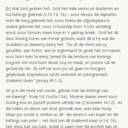
[b] Wat God gedoen het. God het hulle verlos uit duisternis en
hul kettings gebreek (v.13-14, 16) – soos Moses die kliptafels
teen die berg gebreek het, soos Hiskia die afgodspilare in
stukke gebreek het, soos 'n houtskip teen 'n rots vernietig
word, soos Simson nuwe toue in 'n japtrap breek. God het dit
deur Koning Kores van Persië gedoen, want dit is hý wat die
Israeliete uit slawerny bevry het: “So sê die Here aan sy
gesalfde, aan Kores, wie se regterhand Ek gevat het om nasies
voor hom neer te werp, terwyl Ek die lendene van konings
losgord; om voor hom deure oop te maak, en poorte sal nie
gesluit bly nie: Ek self sal voor jou uit gaan en hoogtes
gelykmaak; koperdeure sal Ek verbreek en ystergrendels
stukkend slaan.” (Jesaja 45:1-2).
Sit jy in die tronk van sonde, geboei met die kettings van
verslawing? Roep tot God (v.13a). Moenie dwaas wees soos
Koning Asa en jouself probeer uithelp nie (2 Kronieke 16:12). As
die tralies en deure van hout gemaak was, was daar hoop.
Maar jou sonde is sterker as dit: die deure is van koper en die
kettings van yster – net God kan dit stukkend slaan (v.14, 16).
Net Jesus kan jou help, sodat jy saam met die profeet kan sê: