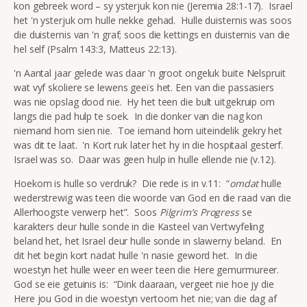
kon gebreek word – sy ysterjuk kon nie (Jeremia 28:1-17). Israel
het 'n ysterjuk om hulle nekke gehad. Hulle duisternis was soos
die duisternis van 'n graf; soos die kettings en duisternis van die
hel self (Psalm 143:3, Matteus 22:13).
'n Aantal jaar gelede was daar 'n groot ongeluk buite Nelspruit
wat vyf skoliere se lewens geeïs het. Een van die passasiers
was nie opslag dood nie. Hy het teen die bult uitgekruip om
langs die pad hulp te soek. In die donker van die nag kon
niemand hom sien nie. Toe iemand hom uiteindelik gekry het
was dit te laat. 'n Kort ruk later het hy in die hospitaal gesterf.
Israel was so. Daar was geen hulp in hulle ellende nie (v.12).
Hoekom is hulle so verdruk? Die rede is in v.11: “
omdat
hulle
wederstrewig was teen die woorde van God en die raad van die
Allerhoogste verwerp het”. Soos
Pilgrim’s Progress
se
karakters deur hulle sonde in die Kasteel van Vertwyfeling
beland het, het Israel deur hulle sonde in slawerny beland. En
dit het begin kort nadat hulle 'n nasie geword het. In die
woestyn het hulle weer en weer teen die Here gemurmureer.
God se eie getuinis is: “Dink daaraan, vergeet nie hoe jy die
Here jou God in die woestyn vertoorn het nie; van die dag af