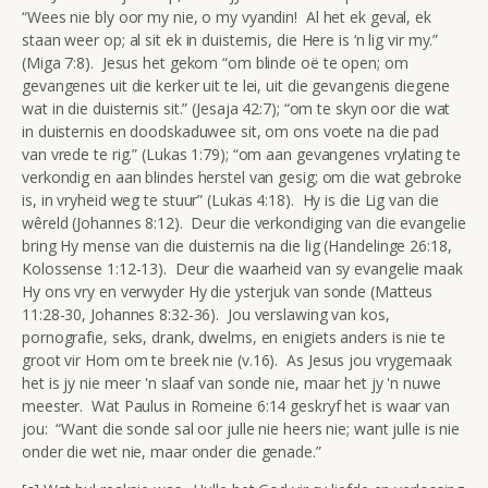
“Wees nie bly oor my nie, o my vyandin! Al het ek geval, ek
staan weer op; al sit ek in duisternis, die Here is ‘n lig vir my.”
(Miga 7:8). Jesus het gekom “om blinde oë te open; om
gevangenes uit die kerker uit te lei, uit die gevangenis diegene
wat in die duisternis sit.” (Jesaja 42:7); “om te skyn oor die wat
in duisternis en doodskaduwee sit, om ons voete na die pad
van vrede te rig.” (Lukas 1:79); “om aan gevangenes vrylating te
verkondig en aan blindes herstel van gesig; om die wat gebroke
is, in vryheid weg te stuur” (Lukas 4:18). Hy is die Lig van die
wêreld (Johannes 8:12). Deur die verkondiging van die evangelie
bring Hy mense van die duisternis na die lig (Handelinge 26:18,
Kolossense 1:12-13). Deur die waarheid van sy evangelie maak
Hy ons vry en verwyder Hy die ysterjuk van sonde (Matteus
11:28-30, Johannes 8:32-36). Jou verslawing van kos,
pornografie, seks, drank, dwelms, en enigiets anders is nie te
groot vir Hom om te breek nie (v.16). As Jesus jou vrygemaak
het is jy nie meer 'n slaaf van sonde nie, maar het jy 'n nuwe
meester. Wat Paulus in Romeine 6:14 geskryf het is waar van
jou: “Want die sonde sal oor julle nie heers nie; want julle is nie
onder die wet nie, maar onder die genade.”