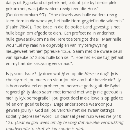
dat jy uit Egipteland uitgetrek het, totdat julle by hierdie plek
gekom het, was julle wederstrewig teen die Here.”
(Deuteronomium 9:7). “Hoe dikwels was hulle wederstrewig
teen Hom in die woestyn, het hulle Hom gegrief in die wildernis”
(Psalm 78:40). Toe Israel in die Beloofde Land gevestig is het
hulle begin om afgode te dien. Een profeet na 'n ander het
hulle gewaarsku om na die Here toe terug te draai. Maar hulle
wou “...al my raad nie opgevolg en van my teregwysing
nie...geweet het nie” (Spreuke 1:25). Saam met die dwase seun
van Spreuke 5:12 sou hulle kon sê: “...Hoe het ek die tug gehaat
en my hart die kastyding versmaad”.
Is jy soos Israel? Jy doen wat
jý
wil op die
Hére
se dag? Jy is
cheeky met jou ouers en steur jou nie aan hulle bevele nie? Jy
is homoseksueel en probeer jou perverse gedrag uit die Bybel
regverdig? Jy slaap saam met iemand met wie jy nie getroud is
nie? Jy kyk pornografie? Jou groot doel in die lewe is op geld te
hê en om goed te koop? Enige ander sonde waaroor jou
gewete jou ry? God sal jou verdruk met die swaar kettings,
sodat jy depressief word. En daar sal geen hulp wees nie (v.10-
12).
[Laat ek gou wees om by te voeg dat nie alle verdrukking
noodwendig 'n straf vir jou sonde is nie].