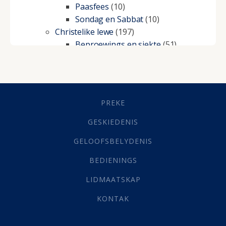
Paasfees
(10)
Sondag en Sabbat
(10)
Christelike lewe
(197)
Beproewings en siekte
(51)
Besluitneming
(6)
Dissipline
(10)
Geestelike Groei
(10)
Gehoorsaamheid
(6)
PREKE
Geld
(21)
Grys Areas
(4)
GESKIEDENIS
Hofsake
(2)
GELOOFSBELYDENIS
Lewensdoel
(3)
Selfondersoek
(1)
BEDIENINGS
Vervolging
(19)
LIDMAATSKAP
Werk
(22)
Eindtyd
(142)
KONTAK
Belonings
(4)
Dood
(26)