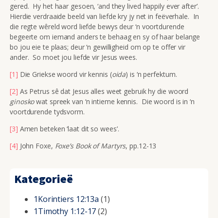
gered. Hy het haar gesoen, ‘and they lived happily ever after’.
Hierdie verdraaide beeld van liefde kry jy net in feëverhale. In
die regte wêreld word liefde bewys deur ‘n voortdurende
begeerte om iemand anders te behaag en sy of haar belange
bo jou eie te plaas; deur ‘n gewilligheid om op te offer vir
ander. So moet jou liefde vir Jesus wees.
[1]
Die Griekse woord vir kennis (
oida
) is ‘n perfektum.
[2]
As Petrus sê dat Jesus alles weet gebruik hy die woord
ginosko
wat spreek van ‘n intieme kennis. Die woord is in ‘n
voortdurende tydsvorm.
[3]
Amen beteken ‘laat dit so wees’.
[4]
John Foxe,
Foxe’s Book of Martyrs
, pp.12-13
Kategorieë
1Korintiers 12:13a
(1)
1Timothy 1:12-17
(2)