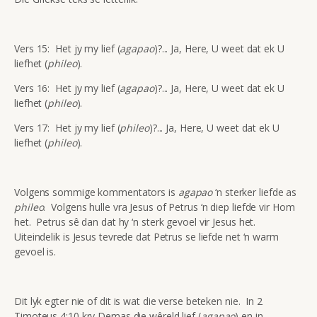
Vers 15: Het jy my lief (
agapao
)?... Ja, Here, U weet dat ek U
liefhet (
phileo
).
Vers 16: Het jy my lief (
agapao
)?... Ja, Here, U weet dat ek U
liefhet (
phileo
).
Vers 17: Het jy my lief (
phileo
)?... Ja, Here, U weet dat ek U
liefhet (
phileo
).
Volgens sommige kommentators is
agapao
‘n sterker liefde as
phileo
. Volgens hulle vra Jesus of Petrus ‘n diep liefde vir Hom
het. Petrus sê dan dat hy ‘n sterk gevoel vir Jesus het.
Uiteindelik is Jesus tevrede dat Petrus se liefde net ‘n warm
gevoel is.
Dit lyk egter nie of dit is wat die verse beteken nie. In 2
Timoteus 4:10 kry Demas die wêreld lief (
agapao
) en in