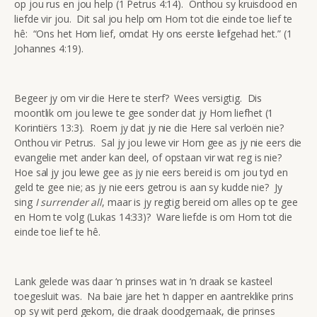
op jou rus en jou help (1 Petrus 4:14). Onthou sy kruisdood en
liefde vir jou. Dit sal jou help om Hom tot die einde toe lief te
hê: “Ons het Hom lief, omdat Hy ons eerste liefgehad het.” (1
Johannes 4:19).
Begeer jy om vir die Here te sterf? Wees versigtig. Dis
moontlik om jou lewe te gee sonder dat jy Hom liefhet (1
Korintiërs 13:3). Roem jy dat jy nie die Here sal verloën nie?
Onthou vir Petrus. Sal jy jou lewe vir Hom gee as jy nie eers die
evangelie met ander kan deel, of opstaan vir wat reg is nie?
Hoe sal jy jou lewe gee as jy nie eers bereid is om jou tyd en
geld te gee nie; as jy nie eers getrou is aan sy kudde nie? Jy
sing
I surrender all
, maar is jy regtig bereid om alles op te gee
en Hom te volg (Lukas 14:33)? Ware liefde is om Hom tot die
einde toe lief te hê.
Lank gelede was daar ‘n prinses wat in ‘n draak se kasteel
toegesluit was. Na baie jare het ‘n dapper en aantreklike prins
op sy wit perd gekom, die draak doodgemaak, die prinses