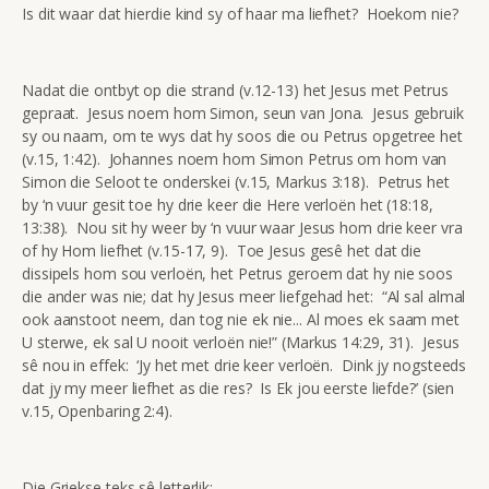
Is dit waar dat hierdie kind sy of haar ma liefhet? Hoekom nie?
Nadat die ontbyt op die strand (v.12-13) het Jesus met Petrus
gepraat. Jesus noem hom Simon, seun van Jona. Jesus gebruik
sy ou naam, om te wys dat hy soos die ou Petrus opgetree het
(v.15, 1:42). Johannes noem hom Simon Petrus om hom van
Simon die Seloot te onderskei (v.15, Markus 3:18). Petrus het
by ‘n vuur gesit toe hy drie keer die Here verloën het (18:18,
13:38). Nou sit hy weer by ‘n vuur waar Jesus hom drie keer vra
of hy Hom liefhet (v.15-17, 9). Toe Jesus gesê het dat die
dissipels hom sou verloën, het Petrus geroem dat hy nie soos
die ander was nie; dat hy Jesus meer liefgehad het: “Al sal almal
ook aanstoot neem, dan tog nie ek nie... Al moes ek saam met
U sterwe, ek sal U nooit verloën nie!” (Markus 14:29, 31). Jesus
sê nou in effek: ‘Jy het met drie keer verloën. Dink jy nogsteeds
dat jy my meer liefhet as die res? Is Ek jou eerste liefde?’ (sien
v.15, Openbaring 2:4).
Die Griekse teks sê letterlik: