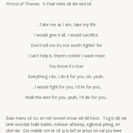
Prince of Thieves
. ‘n Paar reëls uit die lied sê:
...Take me as I am, take my life.
I would give it all, I would sacrifice.
Don't tell me it's not worth fightin' for
I can't help it, there's nothin' I want more
You know it's true:
Everything I do, I do it for you, oh, yeah...
...I would fight for you, I'd lie for you,
Walk the wire for you, yeah, I'd die for you...
Baie mans sê so, en net soveel vroue wil dit hoor. Tog is dit nie
lank voordat hulle baklei, mekaar afskeep, egbreuk pleeg, en
skei nie. Dis maklik om te sê jy is lief vir Jesus en sal jou lewe