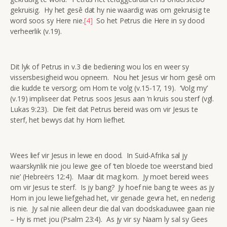
gekruisig. Hy het gesê dat hy nie waardig was om gekruisig te
word soos sy Here nie.
[4]
So het Petrus die Here in sy dood
verheerlik (v.19).
Dit lyk of Petrus in v.3 die bediening wou los en weer sy
vissersbesigheid wou opneem. Nou het Jesus vir hom gesê om
die kudde te versorg; om Hom te volg (v.15-17, 19). ‘Volg my’
(v.19) impliseer dat Petrus soos Jesus aan ‘n kruis sou sterf (vgl.
Lukas 9:23). Die feit dat Petrus bereid was om vir Jesus te
sterf, het bewys dat hy Hom liefhet.
Wees lief vir Jesus in lewe en dood. In Suid-Afrika sal jy
waarskynlik nie jou lewe gee of ‘ten bloede toe weerstand bied
nie’ (Hebreërs 12:4). Maar dit mag kom. Jy moet bereid wees
om vir Jesus te sterf. Is jy bang? Jy hoef nie bang te wees as jy
Hom in jou lewe liefgehad het, vir genade gevra het, en nederig
is nie. Jy sal nie alleen deur die dal van doodskaduwee gaan nie
– Hy is met jou (Psalm 23:4). As jy vir sy Naam ly sal sy Gees