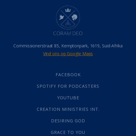
Hel
(21)
Hemel
(31)
Israel
(14)
Millennium
(1)
Oordeelsdag
(19)
Verheerlikte liggaam
(3)
Commissionerstraat 85, Kemptonpark, 1619, Suid-Afrika
Wederkoms
(27)
Vind ons op Google Maps
Gebed
(87)
Dankbaarheid
(5)
Die Onse Vader
(12)
FACEBOOK
Vas
(2)
SPOTIFY FOR PODCASTERS
God
(392)
Afgode
(23)
YOUTUBE
Tien Plae
(5)
CREATION MINISTRIES INT.
Almag
(1)
Alomteenwoordig
(4)
DESIRING GOD
Liefde
(1)
GRACE TO YOU
Alwetendheid
(1)