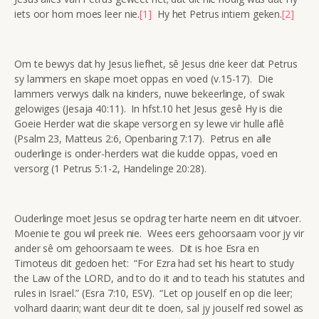
iets oor hom moes leer nie.
[1]
Hy het Petrus intiem geken.
[2]
Om te bewys dat hy Jesus liefhet, sê Jesus drie keer dat Petrus
sy lammers en skape moet oppas en voed (v.15-17). Die
lammers verwys dalk na kinders, nuwe bekeerlinge, of swak
gelowiges (Jesaja 40:11). In hfst.10 het Jesus gesê Hy is die
Goeie Herder wat die skape versorg en sy lewe vir hulle aflê
(Psalm 23, Matteus 2:6, Openbaring 7:17). Petrus en alle
ouderlinge is onder-herders wat die kudde oppas, voed en
versorg (1 Petrus 5:1-2, Handelinge 20:28).
Ouderlinge moet Jesus se opdrag ter harte neem en dit uitvoer.
Moenie te gou wil preek nie. Wees eers gehoorsaam voor jy vir
ander sê om gehoorsaam te wees. Dit is hoe Esra en
Timoteus dit gedoen het: “For Ezra had set his heart to study
the Law of the LORD, and to do it and to teach his statutes and
rules in Israel.” (Esra 7:10, ESV). “Let op jouself en op die leer;
volhard daarin; want deur dit te doen, sal jy jouself red sowel as