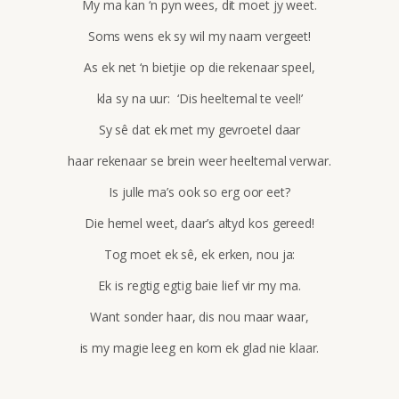
My ma kan ‘n pyn wees, dit moet jy weet.
Soms wens ek sy wil my naam vergeet!
As ek net ‘n bietjie op die rekenaar speel,
kla sy na uur: ‘Dis heeltemal te veel!’
Sy sê dat ek met my gevroetel daar
haar rekenaar se brein weer heeltemal verwar.
Is julle ma’s ook so erg oor eet?
Die hemel weet, daar’s altyd kos gereed!
Tog moet ek sê, ek erken, nou ja:
Ek is regtig egtig baie lief vir my ma.
Want sonder haar, dis nou maar waar,
is my magie leeg en kom ek glad nie klaar.