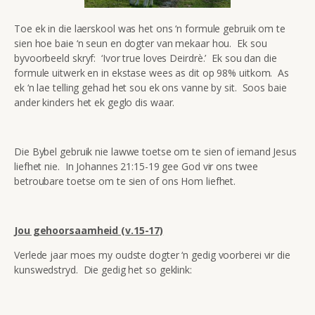
Toe ek in die laerskool was het ons ‘n formule gebruik om te
sien hoe baie ‘n seun en dogter van mekaar hou. Ek sou
byvoorbeeld skryf: ‘Ivor true loves Deirdrè.’ Ek sou dan die
formule uitwerk en in ekstase wees as dit op 98% uitkom. As
ek ‘n lae telling gehad het sou ek ons vanne by sit. Soos baie
ander kinders het ek geglo dis waar.
Die Bybel gebruik nie lawwe toetse om te sien of iemand Jesus
liefhet nie. In Johannes 21:15-19 gee God vir ons twee
betroubare toetse om te sien of ons Hom liefhet.
Jou gehoorsaamheid (v.15-17)
Verlede jaar moes my oudste dogter ‘n gedig voorberei vir die
kunswedstryd. Die gedig het so geklink: