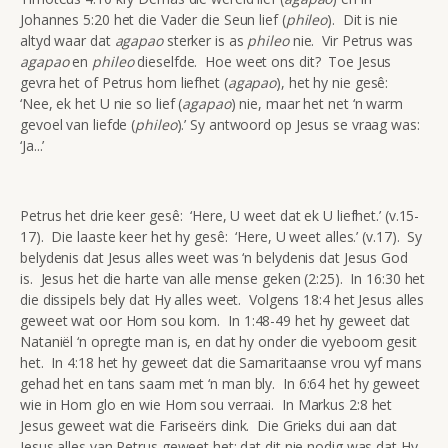
Johannes 5:20 het die Vader die Seun lief (
phileo
). Dit is nie
altyd waar dat
agapao
sterker is as
phileo
nie. Vir Petrus was
agapao
en
phileo
dieselfde. Hoe weet ons dit? Toe Jesus
gevra het of Petrus hom liefhet (
agapao
), het hy nie gesê:
‘Nee, ek het U nie so lief (
agapao
) nie, maar het net ‘n warm
gevoel van liefde (
phileo
).’ Sy antwoord op Jesus se vraag was:
‘Ja...’
Petrus het drie keer gesê: ‘Here, U weet dat ek U liefhet.’ (v.15-
17). Die laaste keer het hy gesê: ‘Here, U weet alles.’ (v.17). Sy
belydenis dat Jesus alles weet was ‘n belydenis dat Jesus God
is. Jesus het die harte van alle mense geken (2:25). In 16:30 het
die dissipels bely dat Hy alles weet. Volgens 18:4 het Jesus alles
geweet wat oor Hom sou kom. In 1:48-49 het hy geweet dat
Nataniël ‘n opregte man is, en dat hy onder die vyeboom gesit
het. In 4:18 het hy geweet dat die Samaritaanse vrou vyf mans
gehad het en tans saam met ‘n man bly. In 6:64 het hy geweet
wie in Hom glo en wie Hom sou verraai. In Markus 2:8 het
Jesus geweet wat die Fariseërs dink. Die Grieks dui aan dat
Jesus alles van Petrus geweet het; dat dit nie nodig was dat Hy