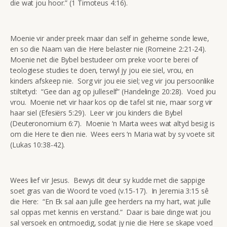
die wat jou hoor.” (1 Timoteus 4:16).
Moenie vir ander preek maar dan self in geheime sonde lewe,
en so die Naam van die Here belaster nie (Romeine 2:21-24).
Moenie net die Bybel bestudeer om preke voor te berei of
teologiese studies te doen, terwyl jy jou eie siel, vrou, en
kinders afskeep nie. Sorg vir jou eie siel; veg vir jou persoonlike
stiltetyd: “Gee dan ag op julleself” (Handelinge 20:28). Voed jou
vrou. Moenie net vir haar kos op die tafel sit nie, maar sorg vir
haar siel (Efesiërs 5:29). Leer vir jou kinders die Bybel
(Deuteronomium 6:7). Moenie ‘n Marta wees wat altyd besig is
om die Here te dien nie. Wees eers ‘n Maria wat by sy voete sit
(Lukas 10:38-42).
Wees lief vir Jesus. Bewys dit deur sy kudde met die sappige
soet gras van die Woord te voed (v.15-17). In Jeremia 3:15 sê
die Here: “En Ek sal aan julle gee herders na my hart, wat julle
sal oppas met kennis en verstand.” Daar is baie dinge wat jou
sal versoek en ontmoedig, sodat jy nie die Here se skape voed