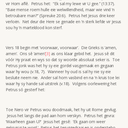
vir Hom aflê. Petrus het: “Ek sal my lewe vir U gee.” (13:37).
“Baie mense roem hulle eie welwillendheid, maar wie vind ‘n
betroubare man?” (Spreuke 20:6). Petrus het Jesus drie keer
verloën. Net deur die Here se genade en ‘n sterk liefde vir Jesus
sou hy ‘n marteldood kon sterf.
Vers 18 begin met ‘voorwaar, voorwaar’. Die Grieks is ‘amen,
amen’. Ons sê ‘amen’
[3]
as ons klaar gebid het. Jesus sê dit
vóór Hy praat en wys so dat sy woorde absoluut seker is. Toe
Petrus jonk was het hy sy eie gordel vasgemaak en gegaan
waar hy wou (v.18, 7). Wanneer hy oud is sal hy nie sy eie
besluite neem nie. Ander sal hom vasbind en na ‘n kruis toe lei
waar hy sy hande sal uitstrek (v.18). Volgens oorlewering het
Petrus só gesterf het:
Toe Nero vir Petrus wou doodmaak, het hy uit Rome gevlug.
Jesus het langs die pad aan hom verskyn. Petrus het gevra:
‘Waarheen gaan U?’ Jesus het gesê: ‘Ek gaan om weer
gekruisig te word.’ Petrus het teruggedraai en is onderstebo