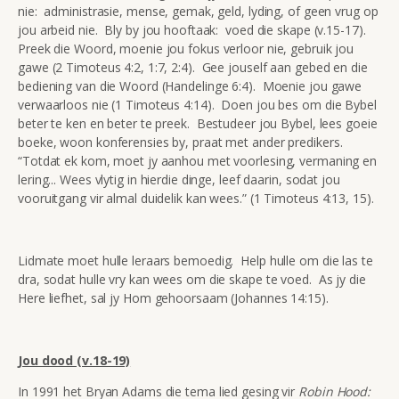
nie: administrasie, mense, gemak, geld, lyding, of geen vrug op
jou arbeid nie. Bly by jou hooftaak: voed die skape (v.15-17).
Preek die Woord, moenie jou fokus verloor nie, gebruik jou
gawe (2 Timoteus 4:2, 1:7, 2:4). Gee jouself aan gebed en die
bediening van die Woord (Handelinge 6:4). Moenie jou gawe
verwaarloos nie (1 Timoteus 4:14). Doen jou bes om die Bybel
beter te ken en beter te preek. Bestudeer jou Bybel, lees goeie
boeke, woon konferensies by, praat met ander predikers.
“Totdat ek kom, moet jy aanhou met voorlesing, vermaning en
lering... Wees vlytig in hierdie dinge, leef daarin, sodat jou
vooruitgang vir almal duidelik kan wees.” (1 Timoteus 4:13, 15).
Lidmate moet hulle leraars bemoedig. Help hulle om die las te
dra, sodat hulle vry kan wees om die skape te voed. As jy die
Here liefhet, sal jy Hom gehoorsaam (Johannes 14:15).
Jou dood (v.18-19)
In 1991 het Bryan Adams die tema lied gesing vir
Robin Hood: