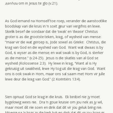
aanhou
om in Jesus te glo (v.21).
As God iemand na Homself toe roep, verander die aanstootlike
boodskap van die kruis in ‘n soet geur van vergifnis en lewe.
Skielik besef die sondaar dat die ‘swak’ en ‘dwase’ Christus
groter is as die grootste teken, krag, of wysheid van mense:
“maar vir die wat geroep is, Jode sowel as Grieke: Christus, die
krag van God en die wysheid van God. Want wat dwaas is by
God, is wyser as die mense; en wat swak is by God, is sterker
as die mense.” (v.24-25). Jesus is die skatkis van al God se
wysheid (Kolossense 2:3). Hy lewe in krag, “Want al is Hy
gekruisig uit swakheid, lewe Hy tog uit die krag van God. Want
ons is ook swak in Hom, maar ons sal saam met Hom vir julle
lewe deur die krag van God.” (2 Korintiërs 13:4).
Sien opnuut God se krag in die kruis. Ek bedoel nie jy moet
bygelowig wees nie. Dra ‘n goue kruisie om jou nek as jy wil,
maar moet dit nie soen en dink dat dit vir jou geluk bring nie.
Moenie na ‘n kruis in die kerk kyk en dink dat dit vir jou krag vir