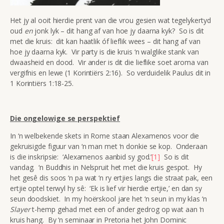
Het jy al ooit hierdie prent van die vrou gesien wat tegelykertyd
oud
en
jonk lyk – dit hang af van hoe jy daarna kyk? So is dit
met die kruis: dit kan haatlik óf lieflik wees – dit hang af van
hoe jy daarna kyk. Vir party is die kruis ‘n walglike stank van
dwaasheid en dood. Vir ander is dit die lieflike soet aroma van
vergifnis en lewe (1 Korintiërs 2:16). So verduidelik Paulus dit in
1 Korintiërs 1:18-25.
Die ongelowige se perspektief
In ‘n welbekende skets in Rome staan Alexamenos voor die
gekruisigde figuur van ‘n man met ‘n donkie se kop. Onderaan
is die inskripsie: ‘Alexamenos aanbid sy god.’
[1]
So is dit
vandag. ‘n Buddhis in Nelspruit het met die kruis gespot. Hy
het gesê dis soos ‘n pa wat ‘n ry ertjies langs die straat pak, een
ertjie optel terwyl hy sê: ‘Ek is lief vir hierdie ertjie,’ en dan sy
seun doodskiet. In my hoërskool jare het ‘n seun in my klas ‘n
Slayer
t-hemp gehad met een of ander gedrog op wat aan ‘n
kruis hang. By ‘n seminaar in Pretoria het John Dominic