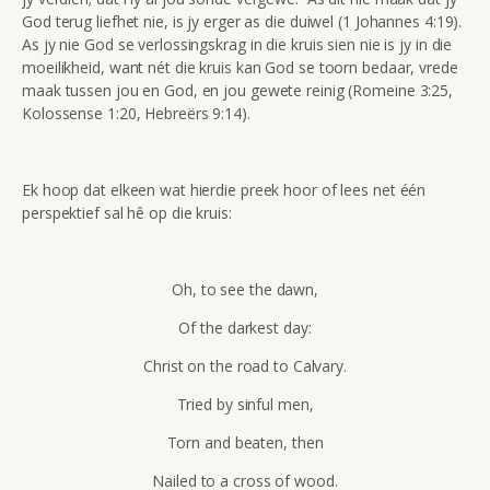
God terug liefhet nie, is jy erger as die duiwel (1 Johannes 4:19).
As jy nie God se verlossingskrag in die kruis sien nie is jy in die
moeilikheid, want nét die kruis kan God se toorn bedaar, vrede
maak tussen jou en God, en jou gewete reinig (Romeine 3:25,
Kolossense 1:20, Hebreërs 9:14).
Ek hoop dat elkeen wat hierdie preek hoor of lees net één
perspektief sal hê op die kruis:
Oh, to see the dawn,
Of the darkest day:
Christ on the road to Calvary.
Tried by sinful men,
Torn and beaten, then
Nailed to a cross of wood.