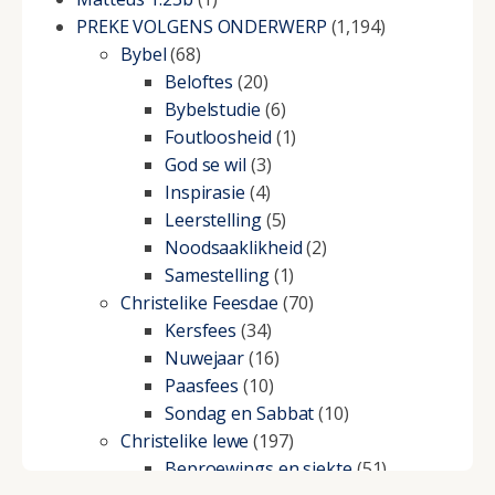
PREKE VOLGENS ONDERWERP
(1,194)
Bybel
(68)
Beloftes
(20)
Bybelstudie
(6)
Foutloosheid
(1)
God se wil
(3)
Inspirasie
(4)
Leerstelling
(5)
Noodsaaklikheid
(2)
Samestelling
(1)
Christelike Feesdae
(70)
Kersfees
(34)
Nuwejaar
(16)
Paasfees
(10)
Sondag en Sabbat
(10)
Christelike lewe
(197)
Beproewings en siekte
(51)