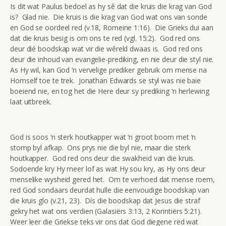
Is dit wat Paulus bedoel as hy sê dat die kruis die krag van God
is? Glad nie. Die kruis is die krag van God wat ons van sonde
en God se oordeel red (v.18, Romeine 1:16). Die Grieks dui aan
dat die kruis besig is om ons te red (vgl. 15:2). God red ons
deur dié boodskap wat vir die wêreld dwaas is. God red ons
deur die inhoud van evangelie-prediking, en nie deur die styl nie.
As Hy wil, kan God ‘n vervelige prediker gebruik om mense na
Homself toe te trek. Jonathan Edwards se styl was nie baie
boeiend nie, en tog het die Here deur sy prediking ‘n herlewing
laat uitbreek.
God is soos ‘n sterk houtkapper wat ‘n groot boom met ‘n
stomp byl afkap. Ons prys nie die byl nie, maar die sterk
houtkapper. God red ons deur die swakheid van die kruis.
Sodoende kry Hy meer lof as wat Hy sou kry, as Hy ons deur
menselike wysheid gered het. Om te verhoed dat mense roem,
red God sondaars deurdat hulle die eenvoudige boodskap van
die kruis glo (v.21, 23). Dís die boodskap dat Jesus die straf
gekry het wat ons verdien (Galasiërs 3:13, 2 Korintiërs 5:21).
Weer leer die Griekse teks vir ons dat God diegene red wat