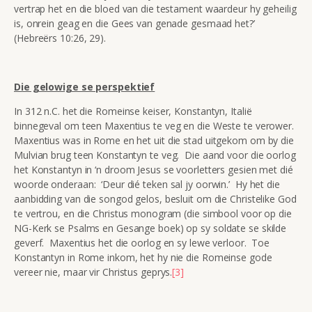
vertrap het en die bloed van die testament waardeur hy geheilig
is, onrein geag en die Gees van genade gesmaad het?’
(Hebreërs 10:26, 29).
Die gelowige se perspektief
In 312 n.C. het die Romeinse keiser, Konstantyn, Italië
binnegeval om teen Maxentius te veg en die Weste te verower.
Maxentius was in Rome en het uit die stad uitgekom om by die
Mulvian brug teen Konstantyn te veg. Die aand voor die oorlog
het Konstantyn in ‘n droom Jesus se voorletters gesien met dié
woorde onderaan: ‘Deur dié teken sal jy oorwin.’ Hy het die
aanbidding van die songod gelos, besluit om die Christelike God
te vertrou, en die Christus monogram (die simbool voor op die
NG-Kerk se Psalms en Gesange boek) op sy soldate se skilde
geverf. Maxentius het die oorlog en sy lewe verloor. Toe
Konstantyn in Rome inkom, het hy nie die Romeinse gode
vereer nie, maar vir Christus geprys.
[3]