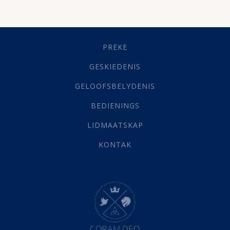
Besluitneming
(6)
Dissipline
(10)
Geestelike Groei
(10)
Gehoorsaamheid
(6)
PREKE
Geld
(21)
Grys Areas
(4)
GESKIEDENIS
Hofsake
(2)
GELOOFSBELYDENIS
Lewensdoel
(3)
Selfondersoek
(1)
BEDIENINGS
Vervolging
(19)
LIDMAATSKAP
Werk
(22)
Eindtyd
(142)
KONTAK
Belonings
(4)
Dood
(26)
Hel
(21)
Hemel
(31)
Israel
(14)
Millennium
(1)