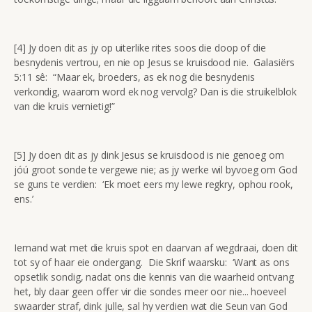
[4] Jy doen dit as jy op uiterlike rites soos die doop of die
besnydenis vertrou, en nie op Jesus se kruisdood nie. Galasiërs
5:11 sê: “Maar ek, broeders, as ek nog die besnydenis
verkondig, waarom word ek nog vervolg? Dan is die struikelblok
van die kruis vernietig!”
[5] Jy doen dit as jy dink Jesus se kruisdood is nie genoeg om
jóú groot sonde te vergewe nie; as jy werke wil byvoeg om God
se guns te verdien: ‘Ek moet eers my lewe regkry, ophou rook,
ens.’
Iemand wat met die kruis spot en daarvan af wegdraai, doen dit
tot sy of haar eie ondergang. Die Skrif waarsku: ‘Want as ons
opsetlik sondig, nadat ons die kennis van die waarheid ontvang
het, bly daar geen offer vir die sondes meer oor nie... hoeveel
swaarder straf, dink julle, sal hy verdien wat die Seun van God