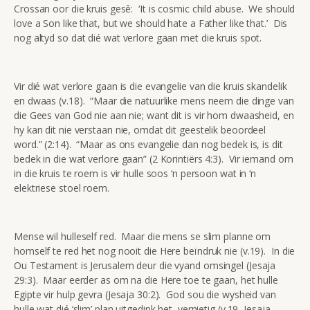
Crossan oor die kruis gesê: ‘It is cosmic child abuse. We should
love a Son like that, but we should hate a Father like that.’ Dis
nog altyd so dat dié wat verlore gaan met die kruis spot.
Vir dié wat verlore gaan is die evangelie van die kruis skandelik
en dwaas (v.18). “Maar die natuurlike mens neem die dinge van
die Gees van God nie aan nie; want dit is vir hom dwaasheid, en
hy kan dit nie verstaan nie, omdat dit geestelik beoordeel
word.” (2:14). “Maar as ons evangelie dan nog bedek is, is dit
bedek in die wat verlore gaan” (2 Korintiërs 4:3). Vir iemand om
in die kruis te roem is vir hulle soos ‘n persoon wat in ‘n
elektriese stoel roem.
Mense wil hulleself red. Maar die mens se slim planne om
homself te red het nog nooit die Here beïndruk nie (v.19). In die
Ou Testament is Jerusalem deur die vyand omsingel (Jesaja
29:3). Maar eerder as om na die Here toe te gaan, het hulle
Egipte vir hulp gevra (Jesaja 30:2). God sou die wysheid van
hulle wat dié ‘slim’ plan uitgedink het, vernietig (v.19, Jesaja