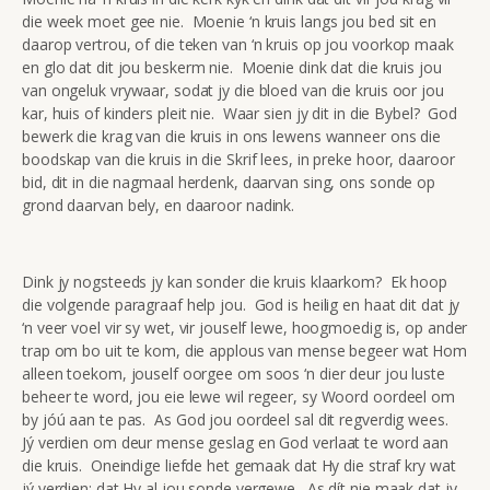
die week moet gee nie. Moenie ‘n kruis langs jou bed sit en
daarop vertrou, of die teken van ‘n kruis op jou voorkop maak
en glo dat dit jou beskerm nie. Moenie dink dat die kruis jou
van ongeluk vrywaar, sodat jy die bloed van die kruis oor jou
kar, huis of kinders pleit nie. Waar sien jy dit in die Bybel? God
bewerk die krag van die kruis in ons lewens wanneer ons die
boodskap van die kruis in die Skrif lees, in preke hoor, daaroor
bid, dit in die nagmaal herdenk, daarvan sing, ons sonde op
grond daarvan bely, en daaroor nadink.
Dink jy nogsteeds jy kan sonder die kruis klaarkom? Ek hoop
die volgende paragraaf help jou. God is heilig en haat dit dat jy
‘n veer voel vir sy wet, vir jouself lewe, hoogmoedig is, op ander
trap om bo uit te kom, die applous van mense begeer wat Hom
alleen toekom, jouself oorgee om soos ‘n dier deur jou luste
beheer te word, jou eie lewe wil regeer, sy Woord oordeel om
by jóú aan te pas. As God jou oordeel sal dit regverdig wees.
Jý verdien om deur mense geslag en God verlaat te word aan
die kruis. Oneindige liefde het gemaak dat Hy die straf kry wat
jý verdien; dat Hy al jou sonde vergewe. As dít nie maak dat jy