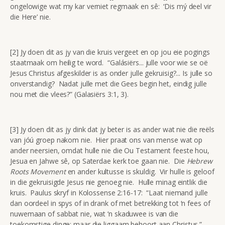
ongelowige wat my kar verniet regmaak en sê: ‘Dis mý deel vir
die Here’ nie.
[2] Jy doen dit as jy van die kruis vergeet en op jou eie pogings
staatmaak om heilig te word. “Galásiërs... julle voor wie se oë
Jesus Christus afgeskilder is as onder julle gekruisig?... Is julle so
onverstandig? Nadat julle met die Gees begin het, eindig julle
nou met die vlees?” (Galasiërs 3:1, 3).
[3] Jy doen dit as jy dink dat jy beter is as ander wat nie die reëls
van jóú groep nakom nie. Hier praat ons van mense wat op
ander neersien, omdat hulle nie die Ou Testament feeste hou,
Jesua en Jahwe sê, op Saterdae kerk toe gaan nie. Die
Hebrew
Roots Movement
en ander kultusse is skuldig. Vir hulle is geloof
in die gekruisigde Jesus nie genoeg nie. Hulle minag eintlik die
kruis. Paulus skryf in Kolossense 2:16-17: “Laat niemand julle
dan oordeel in spys of in drank of met betrekking tot ‘n fees of
nuwemaan of sabbat nie, wat ‘n skaduwee is van die
toekomstige dinge; maar die liggaam behoort aan Christus.”