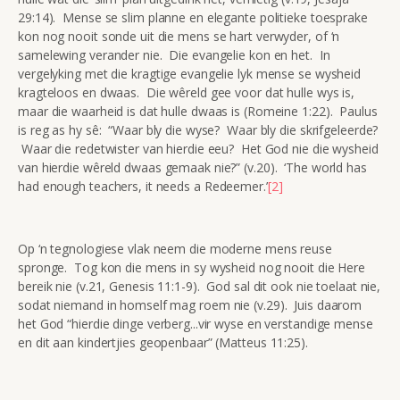
29:14). Mense se slim planne en elegante politieke toesprake
kon nog nooit sonde uit die mens se hart verwyder, of ‘n
samelewing verander nie. Die evangelie kon en het. In
vergelyking met die kragtige evangelie lyk mense se wysheid
kragteloos en dwaas. Die wêreld gee voor dat hulle wys is,
maar die waarheid is dat hulle dwaas is (Romeine 1:22). Paulus
is reg as hy sê: “Waar bly die wyse? Waar bly die skrifgeleerde?
Waar die redetwister van hierdie eeu? Het God nie die wysheid
van hierdie wêreld dwaas gemaak nie?” (v.20). ‘The world has
had enough teachers, it needs a Redeemer.’
[2]
Op ‘n tegnologiese vlak neem die moderne mens reuse
spronge. Tog kon die mens in sy wysheid nog nooit die Here
bereik nie (v.21, Genesis 11:1-9). God sal dit ook nie toelaat nie,
sodat niemand in homself mag roem nie (v.29). Juis daarom
het God “hierdie dinge verberg...vir wyse en verstandige mense
en dit aan kindertjies geopenbaar” (Matteus 11:25).