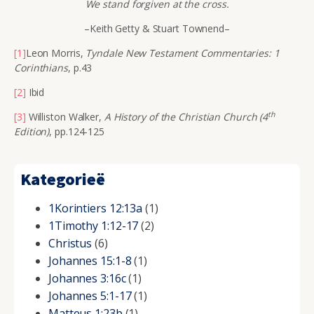
We stand forgiven at the cross.
–Keith Getty & Stuart Townend–
[1]
Leon Morris,
Tyndale New Testament Commentaries: 1
Corinthians
, p.43
[2]
Ibid
th
[3]
Williston Walker,
A History of the Christian Church (4
Edition)
, pp.124-125
Kategorieë
1Korintiers 12:13a
(1)
1Timothy 1:12-17
(2)
Christus
(6)
Johannes 15:1-8
(1)
Johannes 3:16c
(1)
Johannes 5:1-17
(1)
Matteus 1:23b
(1)