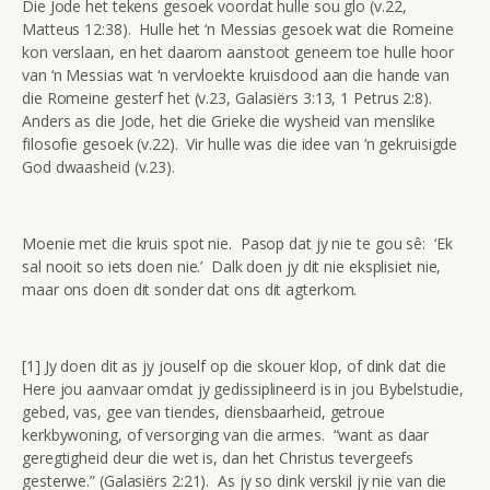
Die Jode het tekens gesoek voordat hulle sou glo (v.22,
Matteus 12:38). Hulle het ‘n Messias gesoek wat die Romeine
kon verslaan, en het daarom aanstoot geneem toe hulle hoor
van ‘n Messias wat ‘n vervloekte kruisdood aan die hande van
die Romeine gesterf het (v.23, Galasiërs 3:13, 1 Petrus 2:8).
Anders as die Jode, het die Grieke die wysheid van menslike
filosofie gesoek (v.22). Vir hulle was die idee van ‘n gekruisigde
God dwaasheid (v.23).
Moenie met die kruis spot nie. Pasop dat jy nie te gou sê: ‘Ek
sal nooit so iets doen nie.’ Dalk doen jy dit nie eksplisiet nie,
maar ons doen dit sonder dat ons dit agterkom.
[1] Jy doen dit as jy jouself op die skouer klop, of dink dat die
Here jou aanvaar omdat jy gedissiplineerd is in jou Bybelstudie,
gebed, vas, gee van tiendes, diensbaarheid, getroue
kerkbywoning, of versorging van die armes. “want as daar
geregtigheid deur die wet is, dan het Christus tevergeefs
gesterwe.” (Galasiërs 2:21). As jy so dink verskil jy nie van die