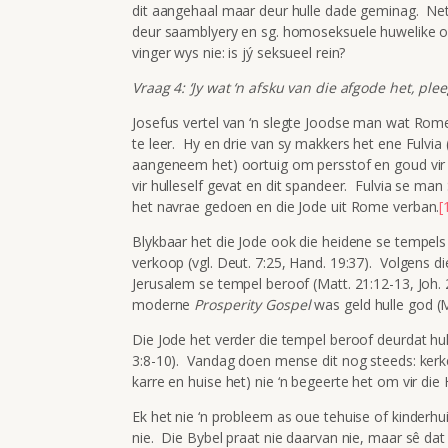
dit aangehaal maar deur hulle dade geminag. Net s
deur saamblyery en sg. homoseksuele huwelike ont
vinger wys nie: is jý seksueel rein?
Vraag 4: ‘Jy wat ‘n afsku van die afgode het, pleeg
Josefus vertel van ‘n slegte Joodse man wat Ro
te leer. Hy en drie van sy makkers het ene Fulvia
aangeneem het) oortuig om persstof en goud vir d
vir hulleself gevat en dit spandeer. Fulvia se man 
het navrae gedoen en die Jode uit Rome verban.
[
Blykbaar het die Jode ook die heidene se tempel
verkoop (vgl. Deut. 7:25, Hand. 19:37). Volgens di
Jerusalem se tempel beroof (Matt. 21:12-13, Joh. 
moderne
Prosperity Gospel
was geld hulle god (M
Die Jode het verder die tempel beroof deurdat hul
3:8-10). Vandag doen mense dit nog steeds: kerk
karre en huise het) nie ‘n begeerte het om vir die 
Ek het nie ‘n probleem as oue tehuise of kinderhui
nie. Die Bybel praat nie daarvan nie, maar sê da