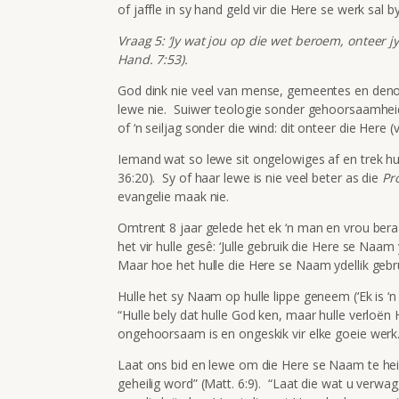
of jaffle in sy hand geld vir die Here se werk sal b
Vraag 5: ‘Jy wat jou op die wet beroem, onteer jy
Hand. 7:53).
God dink nie veel van mense, gemeentes en denom
lewe nie. Suiwer teologie sonder gehoorsaamheid
of ‘n seiljag sonder die wind: dit onteer die Here (v
Iemand wat so lewe sit ongelowiges af en trek hulle
36:20). Sy of haar lewe is nie veel beter as die
Pr
evangelie maak nie.
Omtrent 8 jaar gelede het ek ‘n man en vrou bera
het vir hulle gesê: ‘Julle gebruik die Here se Naam y
Maar hoe het hulle die Here se Naam ydellik gebr
Hulle het sy Naam op hulle lippe geneem (‘Ek is ‘
“Hulle bely dat hulle God ken, maar hulle verloën
ongehoorsaam is en ongeskik vir elke goeie werk.” 
Laat ons bid en lewe om die Here se Naam te heil
geheilig word” (Matt. 6:9). “Laat die wat u verw