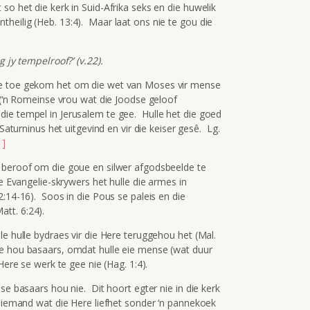
o het die kerk in Suid-Afrika seks en die huwelik
heilig (Heb. 13:4). Maar laat ons nie te gou die
 jy tempelroof?’ (v.22).
me toe gekom het om die wet van Moses vir mense
 (‘n Romeinse vrou wat die Joodse geloof
ie tempel in Jerusalem te gee. Hulle het die goed
Saturninus het uitgevind en vir die keiser gesê. Lg.
1]
s beroof om die goue en silwer afgodsbeelde te
e Evangelie-skrywers het hulle die armes in
2:14-16). Soos in die Pous se paleis en die
att. 6:24).
le hulle bydraes vir die Here teruggehou het (Mal.
e hou basaars, omdat hulle eie mense (wat duur
Here se werk te gee nie (Hag. 1:4).
se basaars hou nie. Dit hoort egter nie in die kerk
t iemand wat die Here liefhet sonder ‘n pannekoek