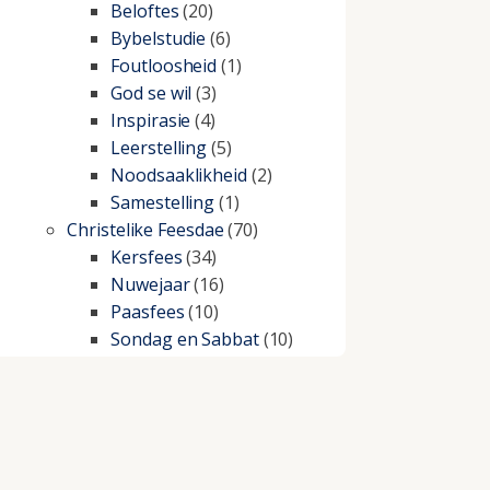
Beloftes
(20)
Bybelstudie
(6)
Foutloosheid
(1)
God se wil
(3)
Inspirasie
(4)
Leerstelling
(5)
Noodsaaklikheid
(2)
Samestelling
(1)
Christelike Feesdae
(70)
Kersfees
(34)
Nuwejaar
(16)
Paasfees
(10)
Sondag en Sabbat
(10)
Christelike lewe
(197)
Beproewings en siekte
(51)
Besluitneming
(6)
Dissipline
(10)