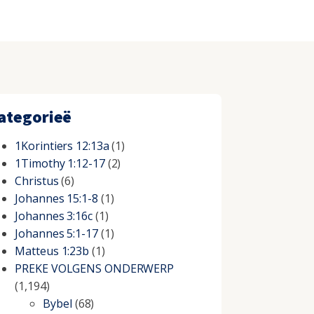
ategorieë
1Korintiers 12:13a
(1)
1Timothy 1:12-17
(2)
Christus
(6)
Johannes 15:1-8
(1)
Johannes 3:16c
(1)
Johannes 5:1-17
(1)
Matteus 1:23b
(1)
PREKE VOLGENS ONDERWERP
(1,194)
Bybel
(68)