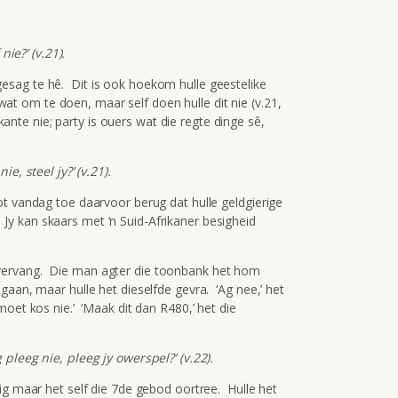
nie?’ (v.21).
sag te hê. Dit is ook hoekom hulle geestelike
ê wat om te doen, maar self doen hulle dit nie (v.21,
ikante nie; party is ouers wat die regte dinge sê,
e, steel jy?’ (v.21).
ot vandag toe daarvoor berug dat hulle geldgierige
e. Jy kan skaars met ‘n Suid-Afrikaner besigheid
vervang. Die man agter die toonbank het hom
aan, maar hulle het dieselfde gevra. ‘Ag nee,’ het
oet kos nie.’ ‘Maak dit dan R480,’ het die
pleeg nie, pleeg jy owerspel?’ (v.22).
ig maar het self die 7de gebod oortree. Hulle het