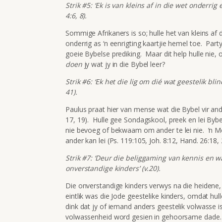
Strik #5: ‘Ek is van kleins af in die wet onderrig
4:6, 8).
Sommige Afrikaners is so; hulle het van kleins af 
onderrig as ‘n eenrigting kaartjie hemel toe. Part
goeie Bybelse prediking. Maar dit help hulle nie,
doen
jy wat jy in die Bybel leer?
Strik #6: ‘Ek het die lig om dié wat geestelik blind
41).
Paulus praat hier van mense wat die Bybel vir ander 
17, 19). Hulle gee Sondagskool, preek en lei Bybel
nie bevoeg of bekwaam om ander te lei nie. ‘n Me
ander kan lei (Ps. 119:105, Joh. 8:12, Hand. 26:18, 
Strik #7: ‘Deur die beliggaming van kennis en w
onverstandige kinders’ (v.20).
Die onverstandige kinders verwys na die heidene, 
eintlik was die Jode geestelike kinders, omdat hu
dink dat jy of iemand anders geestelik volwasse i
volwassenheid word gesien in gehoorsame dade.