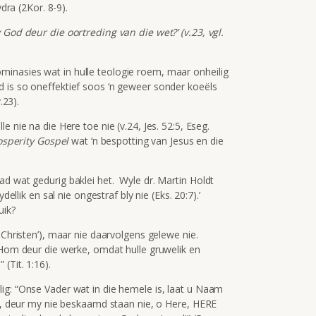
ydra (2Kor. 8-9).
 God deur die oortreding van die wet?’ (v.23, vgl.
inasies wat in hulle teologie roem, maar onheilig
 is so oneffektief soos ‘n geweer sonder koeëls
.23).
 nie na die Here toe nie (v.24, Jes. 52:5, Eseg.
osperity Gospel
wat ‘n bespotting van Jesus en die
ad wat gedurig baklei het. Wyle dr. Martin Holdt
dellik en sal nie ongestraf bly nie (Eks. 20:7).’
uik?
n Christen’), maar nie daarvolgens gelewe nie.
 Hom deur die werke, omdat hulle gruwelik en
(Tit. 1:16).
ig: “Onse Vader wat in die hemele is, laat u Naam
ag, deur my nie beskaamd staan nie, o Here, HERE