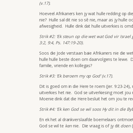
(v.17).
Hoeveel Afrikaners ken jy wat hulle redding op di
nie? Hulle sal dit nie so sê nie, maar as jy hulle o
afwesigheid. Hulle dink dat hulle uitverkies is omd
Strik #2: ‘Ek steun op die wet wat God vir Israel 
3:2, 9:4, Ps. 147:19-20).
Soos die Jode verstaan baie Afrikaners nie die wet 
hulle hulle beste doen om daarvolgens te lewe. Di
familie, vriende en kollegas?
Strik #3: ‘Ek beroem my op God’ (v.17).
Dit is goed om in die Here te roem (Jer. 9:23-24)
uitverkies het nie. God se uitverkiesing moet jou
Moenie dink dat die Here besluit het om jou te re
Strik #4: ‘Ek ken God se wil soos Hy dit in die By
En ek het al drankverslaafde boemelaars ontmoet
God se wil te
ken
nie. Die vraag is of jy dit
doen