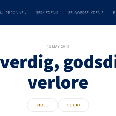
HULPBRONNE
GESKIEDENIS
GELOOFSBELYDENIS
B
12 MAY 2018
verdig, godsd
verlore
VIDEO
OUDIO