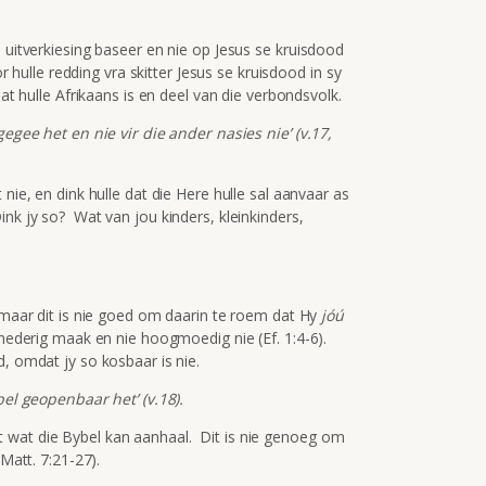
e uitverkiesing baseer en nie op Jesus se kruisdood
or hulle redding vra skitter Jesus se kruisdood in sy
at hulle Afrikaans is en deel van die verbondsvolk.
gegee het en nie vir die ander nasies nie’ (v.17,
nie, en dink hulle dat die Here hulle sal aanvaar as
nk jy so? Wat van jou kinders, kleinkinders,
, maar dit is nie goed om daarin te roem dat Hy
jóú
 nederig maak en nie hoogmoedig nie (Ef. 1:4-6).
d, omdat jy so kosbaar is nie.
bel geopenbaar het’ (v.18).
 wat die Bybel kan aanhaal. Dit is nie genoeg om
(Matt. 7:21-27).