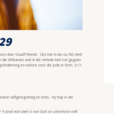
29
 ons deur Graaff-Reinet. Ons het in die ou NG-Kerk
n die Afrikaners wat in die verlede kerk toe gegaan
godsdienstig en verlore soos die Jode in Rom. 2:17-
aner selfgeregverdig en trots. Hy trap in die
r ‘n Jood wat deel is van God se uitverkore volk’