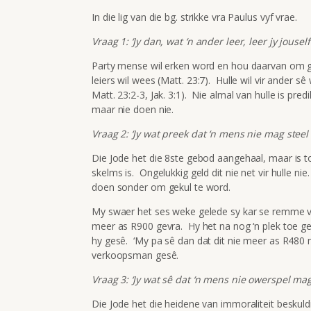
In die lig van die bg. strikke vra Paulus vyf vrae.
Vraag 1: ‘Jy dan, wat ‘n ander leer, leer jy jouself 
Party mense wil erken word en hou daarvan om ge
leiers wil wees (Matt. 23:7). Hulle wil vir ander s
Matt. 23:2-3, Jak. 3:1). Nie almal van hulle is pred
maar nie doen nie.
Vraag 2: ‘Jy wat preek dat ‘n mens nie mag steel ni
Die Jode het die 8ste gebod aangehaal, maar is t
skelms is. Ongelukkig geld dit nie net vir hulle ni
doen sonder om gekul te word.
My swaer het ses weke gelede sy kar se remme 
meer as R900 gevra. Hy het na nog ‘n plek toe geg
hy gesê. ‘My pa sê dan dat dit nie meer as R480 m
verkoopsman gesê.
Vraag 3: ‘Jy wat sê dat ‘n mens nie owerspel mag 
Die Jode het die heidene van immoraliteit beskuld