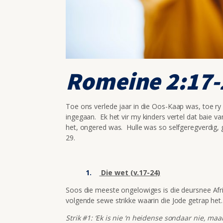
Romeine 2:17-
Toe ons verlede jaar in die Oos-Kaap was, toe ry
ingegaan. Ek het vir my kinders vertel dat baie va
het, ongered was. Hulle was so selfgeregverdig, 
29.
Die wet (v.17-24)
Soos die meeste ongelowiges is die deursnee Afrik
volgende sewe strikke waarin die Jode getrap het.
Strik #1: ‘Ek is nie ‘n heidense sondaar nie, maa