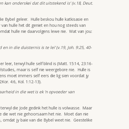
 en kan onderskei dat dit uitstekend is’ (v.18, Deut.
die Bybel geleer. Hulle beskou hulle katkisasie en
y van hulle het dit geniet en hou nog steeds van
 omdat hulle nie daarvolgens lewe nie. Wat van jou:
 en in die duisternis is te lei’ (v.19, Joh. 9:25, 40-
leer, terwyl hulle self blind is (Matt. 15:14, 23:16-
studies, maar is self nie weergebore nie. Hulle is
ns moet immers self eers die lig sien voordat jy
2Kor. 4:6, Kol. 1:12-13).
aarheid in die wet is ek ‘n opvoeder van
terwyl die Jode gedink het hulle is volwasse. Maar
lle die wet nie gehoorsaam het nie. Moet dan nie
s, omdat jy baie van die Bybel weet nie. Geestelike