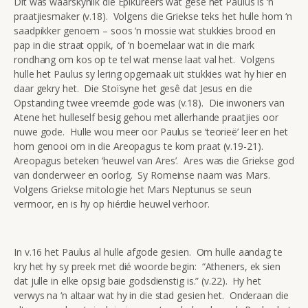
Dit was waarskynlik die Epikureërs wat gesê het Paulus is ‘n
praatjiesmaker (v.18). Volgens die Griekse teks het hulle hom ‘n
saadpikker genoem – soos ‘n mossie wat stukkies brood en
pap in die straat oppik, of ‘n boemelaar wat in die mark
rondhang om kos op te tel wat mense laat val het. Volgens
hulle het Paulus sy lering opgemaak uit stukkies wat hy hier en
daar gekry het. Die Stoïsyne het gesê dat Jesus en die
Opstanding twee vreemde gode was (v.18). Die inwoners van
Atene het hulleself besig gehou met allerhande praatjies oor
nuwe gode. Hulle wou meer oor Paulus se ‘teorieë’ leer en het
hom genooi om in die Areopagus te kom praat (v.19-21).
Areopagus beteken ‘heuwel van Ares’. Ares was die Griekse god
van donderweer en oorlog. Sy Romeinse naam was Mars.
Volgens Griekse mitologie het Mars Neptunus se seun
vermoor, en is hy op hiérdie heuwel verhoor.
In v.16 het Paulus al hulle afgode gesien. Om hulle aandag te
kry het hy sy preek met dié woorde begin: “Atheners, ek sien
dat julle in elke opsig baie godsdienstig is.” (v.22). Hy het
verwys na ‘n altaar wat hy in die stad gesien het. Onderaan die