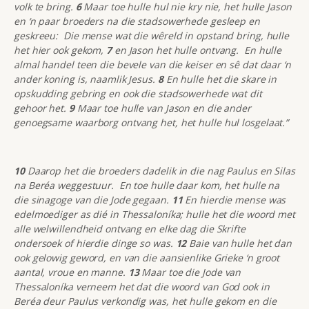
volk te bring.
6
Maar toe hulle hul nie kry nie, het hulle Jason
en ‘n paar broeders na die stadsowerhede gesleep en
geskreeu: Die mense wat die wêreld in opstand bring, hulle
het hier ook gekom,
7
en Jason het hulle ontvang. En hulle
almal handel teen die bevele van die keiser en sê dat daar ‘n
ander koning is, naamlik Jesus.
8
En hulle het die skare in
opskudding gebring en ook die stadsowerhede wat dit
gehoor het.
9
Maar toe hulle van Jason en die ander
genoegsame waarborg ontvang het, het hulle hul losgelaat.”
10
Daarop het die broeders dadelik in die nag Paulus en Silas
na Beréa weggestuur. En toe hulle daar kom, het hulle na
die sinagoge van die Jode gegaan.
11
En hierdie mense was
edelmoediger as dié in Thessaloníka; hulle het die woord met
alle welwillendheid ontvang en elke dag die Skrifte
ondersoek of hierdie dinge so was.
12
Baie van hulle het dan
ook gelowig geword, en van die aansienlike Grieke ‘n groot
aantal, vroue en manne.
13
Maar toe die Jode van
Thessaloníka verneem het dat die woord van God ook in
Beréa deur Paulus verkondig was, het hulle gekom en die