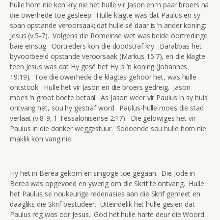
hulle hom nie kon kry nie het hulle vir Jason en ‘n paar broers na
die owerhede toe gesleep. Hulle klagte was dat Paulus en sy
span opstande veroorsaak; dat hulle sê daar is ‘n ander koning:
Jesus (v.5-7). Volgens die Romeinse wet was beide oortredinge
baie ernstig. Oortreders kon die doodstraf kry. Barabbas het
byvoorbeeld opstande veroorsaak (Markus 15:7), en die klagte
teen Jesus was dat Hy gesê het Hy is ‘n koning (Johannes
19:19). Toe die owerhede die klagtes gehoor het, was hulle
ontstook. Hulle het vir Jason en die broers gedreig. Jason
moes ‘n groot boete betaal. As Jason weer vir Paulus in sy huis
ontvang het, sou hy gestraf word. Paulus-hulle moes die stad
verlaat (v.8-9, 1 Tessalonisense 2:17). Die gelowiges het vir
Paulus in die donker weggestuur. Sodoende sou hulle hom nie
maklik kon vang nie.
Hy het in Berea gekom en singoge toe gegaan. Die Jode in
Berea was opgevoed en ywerig om die Skrif te ontvang. Hulle
het Paulus se noukeurige redenasies aan die Skrif gemeet en
daagliks die Skrif bestudeer. Uiteindelik het hulle gesien dat
Paulus reg was oor Jesus. God het hulle harte deur die Woord