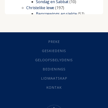
Sondag en Sabbat
(10)
Christelike lewe
(197)
Beproewings en siekte
(51)
Besluitneming
(6)
Dissipline
(10)
Geestelike Groei
(10)
Gehoorsaamheid
(6)
PREKE
Geld
(21)
Grys Areas
(4)
GESKIEDENIS
Hofsake
(2)
GELOOFSBELYDENIS
Lewensdoel
(3)
Selfondersoek
(1)
BEDIENINGS
Vervolging
(19)
LIDMAATSKAP
Werk
(22)
Eindtyd
(142)
KONTAK
Belonings
(4)
Dood
(26)
Hel
(21)