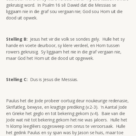
gekruisig word. In Psalm 16 sê Dawid dat die Messias se
liggaam nie in die graf sou vergaan nie; God sou Hom uit die
dood uit opwek.
Stelling B:
Jesus het vir die volk se sondes gely. Hulle het sy
hande en voete deurboor, sy klere verdeel, en Hom tussen
rowers gekruisig. Sy liggaam het nie in die graf vergaan nie,
maar God het Hom uit die dood uit opgewek.
Stelling C:
Dus is Jesus die Messias.
Paulus het die Jode probeer oortuig deur noukeurige redenasie,
Skrifuitleg, bewyse, en kragtige prediking (v.2-3). ‘n Aantal Jode
en Grieke het geglo en tot bekering gekom (v.4). Baie van die
Jode wat nié tot bekering gekom het nie was jaloers. Hulle het
‘n klomp leeglêers opgesweep om onrus te veroorsaak. Hulle
het gedink Paulus en sy span was by Jason se huis, maar toe