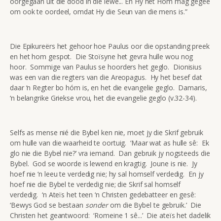
oorgegaan uit die dood in die lewe... En Hy het Hom mag gegee
om ook te oordeel, omdat Hy die Seun van die mens is.”
Die Epikureërs het gehoor hoe Paulus oor die opstanding preek
en het hom gespot. Die Stoïsyne het gevra hulle wou nog
hoor. Sommige van Paulus se hoorders het geglo. Dionisius
was een van die regters van die Areopagus. Hy het besef dat
daar ‘n Regter bo hóm is, en het die evangelie geglo. Damaris,
‘n belangrike Griekse vrou, het die evangelie geglo (v.32-34).
Selfs as mense nié die Bybel ken nie, moet jy die Skrif gebruik
om hulle van die waarheid te oortuig. ‘Maar wat as hulle sê: Ek
glo nie die Bybel nie?’ vra iemand. Dan gebruik jy nogsteeds die
Bybel. God se woorde is lewend en kragtig. Joune is nie. Jy
hoef nie ‘n leeu te verdedig nie; hy sal homself verdedig. En jy
hoef nie die Bybel te verdedig nie; die Skrif sal homself
verdedig. ‘n Ateïs het teen ‘n Christen gedebatteer en gesê:
‘Bewys God se bestaan
sonder
om die Bybel te gebruik.’ Die
Christen het geantwoord: ‘Romeine 1 sê...’ Die ateïs het dadelik