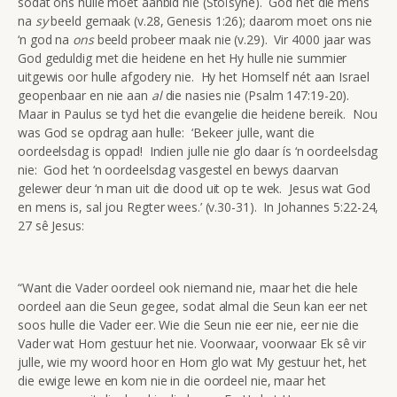
sodat ons húlle moet aanbid nie (Stoïsyne). God het die mens
na
sy
beeld gemaak (v.28, Genesis 1:26); daarom moet ons nie
‘n god na
ons
beeld probeer maak nie (v.29). Vir 4000 jaar was
God geduldig met die heidene en het Hy hulle nie summier
uitgewis oor hulle afgodery nie. Hy het Homself nét aan Israel
geopenbaar en nie aan
al
die nasies nie (Psalm 147:19-20).
Maar in Paulus se tyd het die evangelie die heidene bereik. Nou
was God se opdrag aan hulle: ‘Bekeer julle, want die
oordeelsdag is oppad! Indien julle nie glo daar ís ‘n oordeelsdag
nie: God het ‘n oordeelsdag vasgestel en bewys daarvan
gelewer deur ‘n man uit die dood uit op te wek. Jesus wat God
en mens is, sal jou Regter wees.’ (v.30-31). In Johannes 5:22-24,
27 sê Jesus:
“Want die Vader oordeel ook niemand nie, maar het die hele
oordeel aan die Seun gegee, sodat almal die Seun kan eer net
soos hulle die Vader eer. Wie die Seun nie eer nie, eer nie die
Vader wat Hom gestuur het nie. Voorwaar, voorwaar Ek sê vir
julle, wie my woord hoor en Hom glo wat My gestuur het, het
die ewige lewe en kom nie in die oordeel nie, maar het