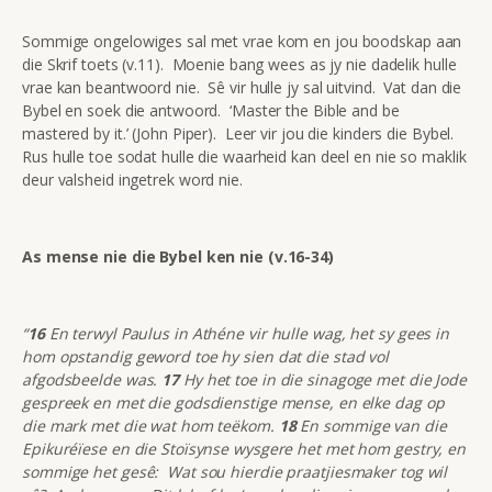
Sommige ongelowiges sal met vrae kom en jou boodskap aan
die Skrif toets (v.11). Moenie bang wees as jy nie dadelik hulle
vrae kan beantwoord nie. Sê vir hulle jy sal uitvind. Vat dan die
Bybel en soek die antwoord. ‘Master the Bible and be
mastered by it.’ (John Piper). Leer vir jou die kinders die Bybel.
Rus hulle toe sodat hulle die waarheid kan deel en nie so maklik
deur valsheid ingetrek word nie.
As mense nie die Bybel ken nie (v.16-34)
“
16
En terwyl Paulus in Athéne vir hulle wag, het sy gees in
hom opstandig geword toe hy sien dat die stad vol
afgodsbeelde was.
17
Hy het toe in die sinagoge met die Jode
gespreek en met die godsdienstige mense, en elke dag op
die mark met die wat hom teëkom.
18
En sommige van die
Epikuréïese en die Stoïsynse wysgere het met hom gestry, en
sommige het gesê: Wat sou hierdie praatjiesmaker tog wil