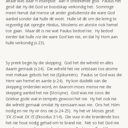
altaar was daar ‘n inskripsie: aan ‘n onbekende god. Paulus het
gesê dat Hy dié God se boodskap verkondig het. Sommige
meen hieruit dat mense uit ander godsdienste die ware God
aanbid sonder dat hulle dit weet. Hulle sê dit om die lering te
regverdig dat opregte Hindus, Moslems en ateïste ook hemel
toe gaan. Maar dit is nie wat Paulus bedoel nie. Hy bedoel
eerder dat hulle
nie
die ware God ken nie, en dat hý Hom aan
hulle verkondig (v.23).
Sy preek begin by die skepping. God het die wêreld en alles
daarin gemaak (v.24). Die wêreld het nie ontstaan toe atome
met mekaar gebots het nie (Epikureërs). Paulus se God was die
Here van hemel en aarde (v.24). Hy kon duidelik van die
skepping onderskei word, en daarom moes mense nie die
skepping aanbid het nie (Stoïsyne). God was nie soos die
Griekse gode wat in tempels gewoon het nie. Hy het ook nie
die wêreld gemaak omdat Hy eensaam was nie. Ons het Hóm
nodig en nie Hy vir óns nie (v.24-25). Hy het vir Moses gesê:
‘
EK IS
wat
EK IS
’ (Eksodus 3:14). Die vuur in die brandende bos
het nie hout nodig gehad om te brand nie. Net so het God nie