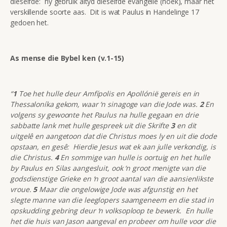
dieselfde: hy gebruik altyd dieselfde evangelie (hoek), maar het
verskillende soorte aas. Dit is wat Paulus in Handelinge 17
gedoen het.
As mense die Bybel ken (v.1-15)
“
1
Toe het hulle deur Amfípolis en Apollónië gereis en in
Thessaloníka gekom, waar ‘n sinagoge van die Jode was.
2
En
volgens sy gewoonte het Paulus na hulle gegaan en drie
sabbatte lank met hulle gespreek uit die Skrifte
3
en dit
uitgelê en aangetoon dat die Christus moes ly en uit die dode
opstaan, en gesê: Hierdie Jesus wat ek aan julle verkondig, is
die Christus.
4
En sommige van hulle is oortuig en het hulle
by Paulus en Silas aangesluit, ook ‘n groot menigte van die
godsdienstige Grieke en ‘n groot aantal van die aansienlikste
vroue.
5
Maar die ongelowige Jode was afgunstig en het
slegte manne van die leeglopers saamgeneem en die stad in
opskudding gebring deur ‘n volksoploop te bewerk. En hulle
het die huis van Jason aangeval en probeer om hulle voor die