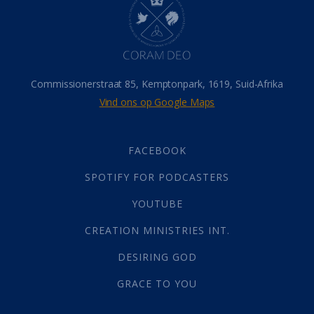
Hemel
(31)
Israel
(14)
Millennium
(1)
Oordeelsdag
(19)
Verheerlikte liggaam
(3)
Commissionerstraat 85, Kemptonpark, 1619, Suid-Afrika
Wederkoms
(27)
Vind ons op Google Maps
Gebed
(87)
Dankbaarheid
(5)
Die Onse Vader
(12)
FACEBOOK
Vas
(2)
SPOTIFY FOR PODCASTERS
God
(392)
Afgode
(23)
YOUTUBE
Tien Plae
(5)
CREATION MINISTRIES INT.
Almag
(1)
Alomteenwoordig
(4)
DESIRING GOD
Liefde
(1)
GRACE TO YOU
Alwetendheid
(1)
Christus
(202)