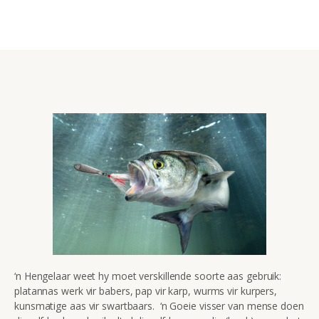
‘n Hengelaar weet hy moet verskillende soorte aas gebruik:
platannas werk vir babers, pap vir karp, wurms vir kurpers,
kunsmatige aas vir swartbaars. ‘n Goeie visser van mense doen