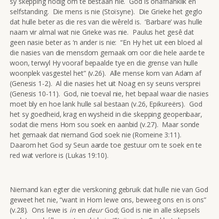
sy skepping nodig om te bestaan nie. God is onafhanklik en
selfstanding. Die mens is nie (Stoïsyne). Die Grieke het geglo
dat hulle beter as die res van die wêreld is. ‘Barbare’ was hulle
naam vir almal wat nie Grieke was nie. Paulus het gesê dat
geen nasie beter as ‘n ander is nie: “En Hy het uit een bloed al
die nasies van die mensdom gemaak om oor die hele aarde te
woon, terwyl Hy vooraf bepaalde tye en die grense van hulle
woonplek vasgestel het” (v.26). Alle mense kom van Adam af
(Genesis 1-2). Al die nasies het uit Noag en sy seuns versprei
(Genesis 10-11). God, nie toeval nie, het bepaal waar die nasies
moet bly en hoe lank hulle sal bestaan (v.26, Epikureërs). God
het sy goedheid, krag en wysheid in die skepping geopenbaar,
sodat die mens Hom sou soek en aanbid (v.27). Maar sonde
het gemaak dat niemand God soek nie (Romeine 3:11).
Daarom het God sy Seun aarde toe gestuur om te soek en te
red wat verlore is (Lukas 19:10).
Niemand kan egter die verskoning gebruik dat hulle nie van God
geweet het nie, “want in Hom lewe ons, beweeg ons en is ons”
(v.28). Ons lewe is
in
en
deur
God; God is nie in alle skepsels