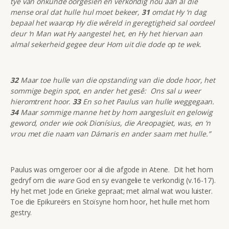
tye van onkunde oorgesien en verkondig nou aan al die
mense oral dat hulle hul moet bekeer,
31
omdat Hy ‘n dag
bepaal het waarop Hy die wêreld in geregtigheid sal oordeel
deur ‘n Man wat Hy aangestel het, en Hy het hiervan aan
almal sekerheid gegee deur Hom uit die dode op te wek.
32
Maar toe hulle van die opstanding van die dode hoor, het
sommige begin spot, en ander het gesê: Ons sal u weer
hieromtrent hoor.
33
En so het Paulus van hulle weggegaan.
34
Maar sommige manne het by hom aangesluit en gelowig
geword, onder wie ook Dionísius, die Areopagiet, was, en ‘n
vrou met die naam van Dámaris en ander saam met hulle.”
Paulus was omgeroer oor al die afgode in Atene. Dit het hom
gedryf om die
ware
God en sy evangelie te verkondig (v.16-17).
Hy het met Jode en Grieke gepraat; met almal wat wou luister.
Toe die Epikureërs en Stoïsyne hom hoor, het hulle met hom
gestry.