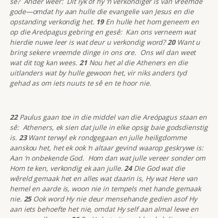
sê? Ander weer: Dit lyk of hy ‘n verkondiger is van vreemde
gode—omdat hy aan hulle die evangelie van Jesus en die
opstanding verkondig het.
19
En hulle het hom geneem en
op die Areópagus gebring en gesê: Kan ons verneem wat
hierdie nuwe leer is wat deur u verkondig word?
20
Want u
bring sekere vreemde dinge in ons ore. Ons wil dan weet
wat dit tog kan wees.
21
Nou het al die Atheners en die
uitlanders wat by hulle gewoon het, vir niks anders tyd
gehad as om iets nuuts te sê en te hoor nie.
22
Paulus gaan toe in die middel van die Areópagus staan en
sê: Atheners, ek sien dat julle in elke opsig baie godsdienstig
is.
23
Want terwyl ek rondgegaan en julle heiligdomme
aanskou het, het ek ook ‘n altaar gevind waarop geskrywe is:
Aan ‘n onbekende God. Hom dan wat julle vereer sonder om
Hom te ken, verkondig ek aan julle.
24
Die God wat die
wêreld gemaak het en alles wat daarin is, Hy wat Here van
hemel en aarde is, woon nie in tempels met hande gemaak
nie.
25
Ook word Hy nie deur mensehande gedien asof Hy
aan iets behoefte het nie, omdat Hy self aan almal lewe en