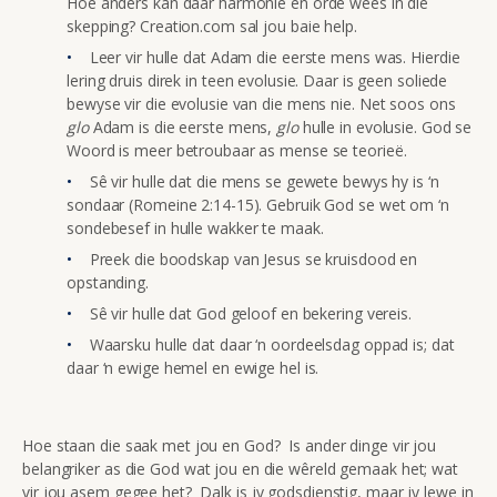
Hoe anders kan daar harmonie en orde wees in die
skepping? Creation.com sal jou baie help.
Leer vir hulle dat Adam die eerste mens was. Hierdie
lering druis direk in teen evolusie. Daar is geen soliede
bewyse vir die evolusie van die mens nie. Net soos ons
glo
Adam is die eerste mens,
glo
hulle in evolusie. God se
Woord is meer betroubaar as mense se teorieë.
Sê vir hulle dat die mens se gewete bewys hy is ‘n
sondaar (Romeine 2:14-15). Gebruik God se wet om ‘n
sondebesef in hulle wakker te maak.
Preek die boodskap van Jesus se kruisdood en
opstanding.
Sê vir hulle dat God geloof en bekering vereis.
Waarsku hulle dat daar ‘n oordeelsdag oppad is; dat
daar ‘n ewige hemel en ewige hel is.
Hoe staan die saak met jou en God? Is ander dinge vir jou
belangriker as die God wat jou en die wêreld gemaak het; wat
vir jou asem gegee het? Dalk is jy godsdienstig, maar jy lewe in