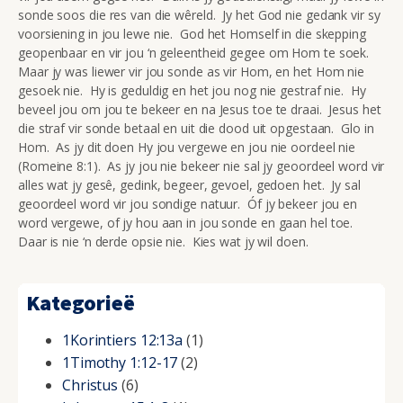
sonde soos die res van die wêreld. Jy het God nie gedank vir sy
voorsiening in jou lewe nie. God het Homself in die skepping
geopenbaar en vir jou ‘n geleentheid gegee om Hom te soek.
Maar jy was liewer vir jou sonde as vir Hom, en het Hom nie
gesoek nie. Hy is geduldig en het jou nog nie gestraf nie. Hy
beveel jou om jou te bekeer en na Jesus toe te draai. Jesus het
die straf vir sonde betaal en uit die dood uit opgestaan. Glo in
Hom. As jy dit doen Hy jou vergewe en jou nie oordeel nie
(Romeine 8:1). As jy jou nie bekeer nie sal jy geoordeel word vir
alles wat jy gesê, gedink, begeer, gevoel, gedoen het. Jy sal
geoordeel word vir jou sondige natuur. Óf jy bekeer jou en
word vergewe, of jy hou aan in jou sonde en gaan hel toe.
Daar is nie ‘n derde opsie nie. Kies wat jy wil doen.
Kategorieë
1Korintiers 12:13a
(1)
1Timothy 1:12-17
(2)
Christus
(6)