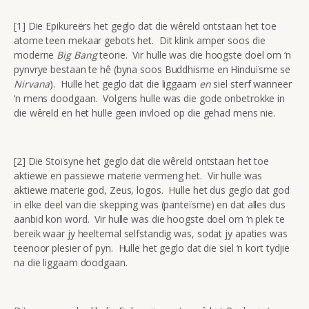
[1] Die Epikureërs het geglo dat die wêreld ontstaan het toe
atome teen mekaar gebots het. Dit klink amper soos die
moderne
Big Bang
teorie. Vir hulle was die hoogste doel om ‘n
pynvrye bestaan te hê (byna soos Buddhisme en Hinduïsme se
Nirvana
). Hulle het geglo dat die liggaam
en
siel sterf wanneer
‘n mens doodgaan. Volgens hulle was die gode onbetrokke in
die wêreld en het hulle geen invloed op die gehad mens nie.
[2] Die Stoïsyne het geglo dat die wêreld ontstaan het toe
aktiewe en passiewe materie vermeng het. Vir hulle was
aktiewe materie god, Zeus, logos. Hulle het dus geglo dat god
in elke deel van die skepping was (panteïsme) en dat alles dus
aanbid kon word. Vir hulle was die hoogste doel om ‘n plek te
bereik waar jy heeltemal selfstandig was, sodat jy apaties was
teenoor plesier of pyn. Hulle het geglo dat die siel ‘n kort tydjie
na die liggaam doodgaan.