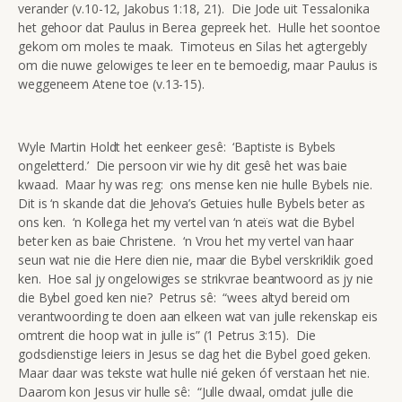
verander (v.10-12, Jakobus 1:18, 21). Die Jode uit Tessalonika
het gehoor dat Paulus in Berea gepreek het. Hulle het soontoe
gekom om moles te maak. Timoteus en Silas het agtergebly
om die nuwe gelowiges te leer en te bemoedig, maar Paulus is
weggeneem Atene toe (v.13-15).
Wyle Martin Holdt het eenkeer gesê: ‘Baptiste is Bybels
ongeletterd.’ Die persoon vir wie hy dit gesê het was baie
kwaad. Maar hy was reg: ons mense ken nie hulle Bybels nie.
Dit is ‘n skande dat die Jehova’s Getuies hulle Bybels beter as
ons ken. ‘n Kollega het my vertel van ‘n ateïs wat die Bybel
beter ken as baie Christene. ‘n Vrou het my vertel van haar
seun wat nie die Here dien nie, maar die Bybel verskriklik goed
ken. Hoe sal jy ongelowiges se strikvrae beantwoord as jy nie
die Bybel goed ken nie? Petrus sê: “wees altyd bereid om
verantwoording te doen aan elkeen wat van julle rekenskap eis
omtrent die hoop wat in julle is” (1 Petrus 3:15). Die
godsdienstige leiers in Jesus se dag het die Bybel goed geken.
Maar daar was tekste wat hulle nié geken óf verstaan het nie.
Daarom kon Jesus vir hulle sê: “Julle dwaal, omdat julle die