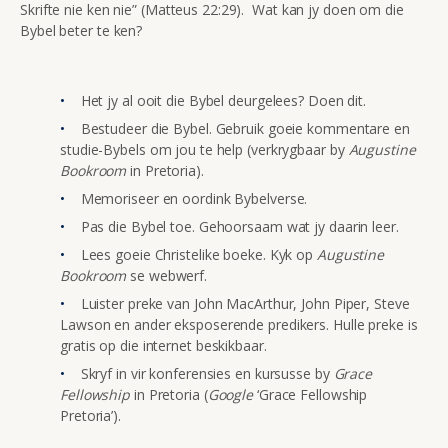
Skrifte nie ken nie” (Matteus 22:29). Wat kan jy doen om die
Bybel beter te ken?
Het jy al ooit die Bybel deurgelees? Doen dit.
Bestudeer die Bybel. Gebruik goeie kommentare en
studie-Bybels om jou te help (verkrygbaar by
Augustine
Bookroom
in Pretoria).
Memoriseer en oordink Bybelverse.
Pas die Bybel toe. Gehoorsaam wat jy daarin leer.
Lees goeie Christelike boeke. Kyk op
Augustine
Bookroom
se webwerf.
Luister preke van John MacArthur, John Piper, Steve
Lawson en ander eksposerende predikers. Hulle preke is
gratis op die internet beskikbaar.
Skryf in vir konferensies en kursusse by
Grace
Fellowship
in Pretoria (
Google
‘Grace Fellowship
Pretoria’).