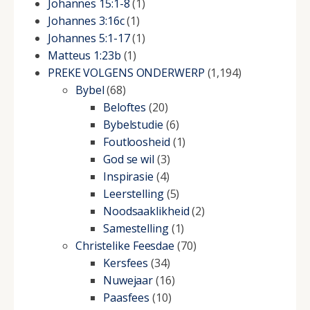
Johannes 15:1-8
(1)
Johannes 3:16c
(1)
Johannes 5:1-17
(1)
Matteus 1:23b
(1)
PREKE VOLGENS ONDERWERP
(1,194)
Bybel
(68)
Beloftes
(20)
Bybelstudie
(6)
Foutloosheid
(1)
God se wil
(3)
Inspirasie
(4)
Leerstelling
(5)
Noodsaaklikheid
(2)
Samestelling
(1)
Christelike Feesdae
(70)
Kersfees
(34)
Nuwejaar
(16)
Paasfees
(10)