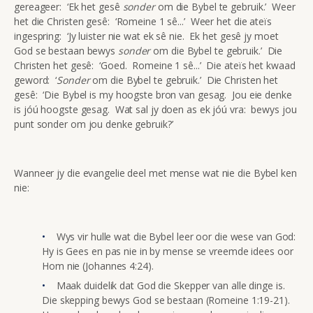
gereageer: ‘Ek het gesê
sonder
om die Bybel te gebruik.’ Weer
het die Christen gesê: ‘Romeine 1 sê...’ Weer het die ateïs
ingespring: ‘Jy luister nie wat ek sê nie. Ek het gesê jy moet
God se bestaan bewys
sonder
om die Bybel te gebruik.’ Die
Christen het gesê: ‘Goed. Romeine 1 sê...’ Die ateïs het kwaad
geword: ‘
Sonder
om die Bybel te gebruik.’ Die Christen het
gesê: ‘Die Bybel is my hoogste bron van gesag. Jou eie denke
is jóú hoogste gesag. Wat sal jy doen as ek jóú vra: bewys jou
punt sonder om jou denke gebruik?’
Wanneer jy die evangelie deel met mense wat nie die Bybel ken
nie:
Wys vir hulle wat die Bybel leer oor die wese van God:
Hy is Gees en pas nie in by mense se vreemde idees oor
Hom nie (Johannes 4:24).
Maak duidelik dat God die Skepper van alle dinge is.
Die skepping bewys God se bestaan (Romeine 1:19-21).