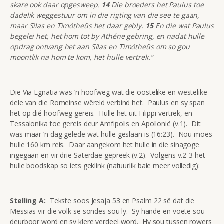
skare ook daar opgesweep.
14
Die broeders het Paulus toe
dadelik weggestuur om in die rigting van die see te gaan,
maar Silas en Timótheüs het daar gebly.
15
En die wat Paulus
begelei het, het hom tot by Athéne gebring, en nadat hulle
opdrag ontvang het aan Silas en Timótheüs om so gou
moontlik na hom te kom, het hulle vertrek.”
Die Via Egnatia was ‘n hoofweg wat die oostelike en westelike
dele van die Romeinse wêreld verbind het. Paulus en sy span
het op dié hoofweg gereis. Hulle het uit Filippi vertrek, en
Tessalonika toe gereis deur Amfipolis en Apollonië (v.1). Dit
was maar ‘n dag gelede wat hulle geslaan is (16:23). Nou moes
hulle 160 km reis. Daar aangekom het hulle in die sinagoge
ingegaan en vir drie Saterdae gepreek (v.2). Volgens v.2-3 het
hulle boodskap so iets geklink (natuurlik baie meer volledig):
Stelling A:
Tekste soos Jesaja 53 en Psalm 22 sê dat die
Messias vir die volk se sondes sou ly. Sy hande en voete sou
deurboor word en sy klere verdeel word. Hy sou tussen rowers