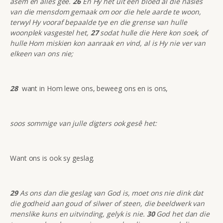
asem en alles gee.
26
En Hy het uit een bloed al die nasies
van die mensdom gemaak om oor die hele aarde te woon,
terwyl Hy vooraf bepaalde tye en die grense van hulle
woonplek vasgestel het,
27
sodat hulle die Here kon soek, of
hulle Hom miskien kon aanraak en vind, al is Hy nie ver van
elkeen van ons nie;
28
want in Hom lewe ons, beweeg ons en is ons,
soos sommige van julle digters ook gesê het:
Want ons is ook sy geslag.
29
As ons dan die geslag van God is, moet ons nie dink dat
die godheid aan goud of silwer of steen, die beeldwerk van
menslike kuns en uitvinding, gelyk is nie.
30
God het dan die