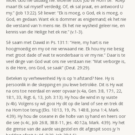
Moet God nie uitdaag nie. Moenie soos Job vir Hom sê:
“Roep
maar! Ek sal myself verdedig. Of, ek sal praat, en antwoord U
my.” (Job 13:22). Sê
liewer:
“Ek is moeg, o God, ek is moeg, o
God, en gedaan. Want ek is dommer as enigiemand; ek het nie
die verstand van ’n mens nie. Ek het nie wysheid geleer nie, en
kennis van die Heilige het ek nie.” (
v.1-3).
Sê saam met Dawid in Ps. 131:1:
“Here, my hart is nie
hoogmoedig en my oë nie verwaand nie. Ek hou my nie besig
met groot dade of wat te wonderbaar is vir my nie.”
Daar is te
veel dinge van God wat ons nie verstaan nie:
“Wat verborge is,
is die Here, ons God, se saak” (Deut. 29:29).
Beteken sy verhewenheid Hy is op ’n afstand? Nee. Hy is
persoonlik in die skepping en jou lewe betrokke. Dit is Hy wat
na ons toe neerdaal en weer opvaar (v.4a, Gen. 3:8, 17:1, 22,
18:1, 33, Rigt. 6, 13, Joh. 3:13). Hy hou die wind in sy vuiste
(v.4b). Volgens sy wil gooi Hy dit op die land of see en trek dit
na Hom toe terug (Eks. 10:13, 19, Ps. 148:8, Jona 1:4, Mark.
4:39). Hy hou die oseane in die holte van sy hand en heers oor
die see (v.4c, Job 26:8, 38:8-11, Jes. 40:12a, Mark. 4:39). Hy het
die grense van die aarde vasgestel en dit afgespit soos jy ’n