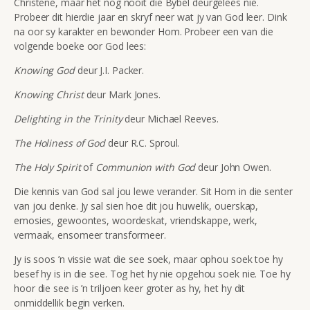
Christene, maar het nog nooit die Bybel deurgelees nie.
Probeer dit hierdie jaar en skryf neer wat jy van God leer. Dink
na oor sy karakter en bewonder Hom. Probeer een van die
volgende boeke oor God lees:
Knowing God
deur J.I. Packer.
Knowing Christ
deur Mark Jones.
Delighting in the Trinity
deur Michael Reeves.
The Holiness of God
deur R.C. Sproul.
The Holy Spirit
of
Communion with God
deur John Owen.
Die kennis van God sal jou lewe verander. Sit Hom in die senter
van jou denke. Jy sal sien hoe dit jou huwelik, ouerskap,
emosies, gewoontes, woordeskat, vriendskappe, werk,
vermaak, ensomeer transformeer.
Jy is soos ’n vissie wat die see soek, maar ophou soek toe hy
besef hy is in die see. Tog het hy nie opgehou soek nie. Toe hy
hoor die see is ’n triljoen keer groter as hy, het hy dit
onmiddellik begin verken.