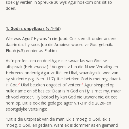
soek jy verder. In Spreuke 30 wys Agur hoekom ons dit so
doen.
1. God is onpylbaar (v.1-4d)
Wie was Agur? Hy was ’n nie-Jood. Ons sien dit onder andere
daarin dat hy soos Job die Arabiese woord vir God gebruik:
Eloah (v.5) eerder as Elohim.
As ’n profeet dra en deel Agur die swaar las van God se
1
uitspraak (Heb.
massa’
).
Volgens v.1 in die Nuwe Vertaling en
Hebreeus onderrig Agur vir Itiël en Ukal, waarskynlik twee van
sy studente (vgl. Neh. 11:7). Itiël beteken God is met my; daar is
2
3
’n God.
Ukal beteken opgeëet of verteer.
Agur sinspeel op
hulle name en sê basies: ‘Daar is ’n God en Hy is met my, maar
ek voel verteer.’ Hy bedoel hy kan God nie uitwerk nie; dit eet
hom op. Dit is ook die gedagte agter v.1-3 in die 2020- en
soortgelyke vertalings:
“Dit is die uitspraak van die man: Ek is moeg, o God, ek is
moeg, o God, en gedaan. Want ek is dommer as enigiemand;