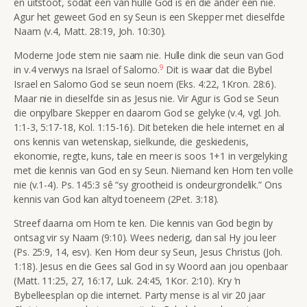
en uitstoot, sodat een van hulle God is en die ander een nie.
Agur het geweet God en sy Seun is een Skepper met dieselfde
Naam (v.4, Matt. 28:19, Joh. 10:30).
Moderne Jode stem nie saam nie. Hulle dink die seun van God
9
in v.4 verwys na Israel of Salomo.
Dit is waar dat die Bybel
Israel en Salomo God se seun noem (Eks. 4:22, 1Kron. 28:6).
Maar nie in dieselfde sin as Jesus nie. Vir Agur is God se Seun
die onpylbare Skepper en daarom God se gelyke (v.4, vgl. Joh.
1:1-3, 5:17-18, Kol. 1:15-16). Dit beteken die hele internet en al
ons kennis van wetenskap, sielkunde, die geskiedenis,
ekonomie, regte, kuns, tale en meer is soos 1+1 in vergelyking
met die kennis van God en sy Seun. Niemand ken Hom ten volle
nie (v.1-4). Ps. 145:3 sê
“sy grootheid is ondeurgrondelik.”
Ons
kennis van God kan altyd toeneem (2Pet. 3:18).
Streef daarna om Hom te ken. Die kennis van God begin by
ontsag vir sy Naam (9:10). Wees nederig, dan sal Hy jou leer
(Ps. 25:9, 14,
esv
). Ken Hom deur sy Seun, Jesus Christus (Joh.
1:18). Jesus en die Gees sal God in sy Woord aan jou openbaar
(Matt. 11:25, 27, 16:17, Luk. 24:45, 1Kor. 2:10). Kry ’n
Bybelleesplan op die internet. Party mense is al vir 20 jaar