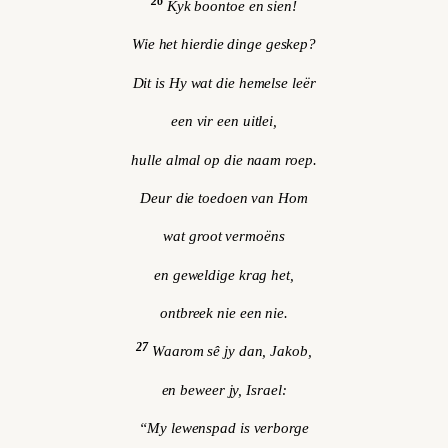
26
Kyk boontoe en sien!
Wie het hierdie dinge geskep?
Dit is Hy wat die hemelse leër
een vir een uitlei,
hulle almal op die naam roep.
Deur die toedoen van Hom
wat groot vermoëns
en geweldige krag het,
ontbreek nie een nie.
27
Waarom sê jy dan, Jakob,
en beweer jy, Israel:
“My lewenspad is verborge