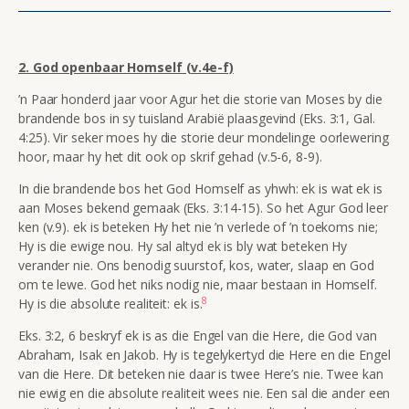
2. God openbaar Homself (v.4e-f)
’n Paar honderd jaar voor Agur het die storie van Moses by die
brandende bos in sy tuisland Arabië plaasgevind (Eks. 3:1, Gal.
4:25). Vir seker moes hy die storie deur mondelinge oorlewering
hoor, maar hy het dit ook op skrif gehad (v.5-6, 8-9).
In die brandende bos het God Homself as
yhwh: ek is wat ek is
aan Moses bekend gemaak (Eks. 3:14-15). So het Agur God leer
ken (v.9).
ek is
beteken Hy het nie ’n verlede of ’n toekoms nie;
Hy is die ewige nou. Hy sal altyd
ek is
bly wat beteken Hy
verander nie. Ons benodig suurstof, kos, water, slaap en God
om te lewe. God het niks nodig nie, maar bestaan in Homself.
8
Hy is die absolute realiteit:
ek is
.
Eks. 3:2, 6 beskryf
ek is
as die Engel van die Here, die God van
Abraham, Isak en Jakob. Hy is tegelykertyd die Here en die Engel
van die Here. Dit beteken nie daar is twee Here’s nie. Twee kan
nie ewig en die absolute realiteit wees nie. Een sal die ander een