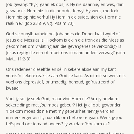
Job gevang:
“Kyk, gaan ek oos, is Hy nie daar nie, en wes, dan
gewaar ek Hom nie. In die noorde, terwyl Hy werk, merk ek
Hom nie op nie; verhul Hy Hom in die suide, sien ek Hom nie
raak nie.” (Job 23:8-9, vgl. Psalm 73).
God se onpylbaarheid het Johannes die Doper laat twyfel of
Jesus die Messias is: ‘Hoekom is ek in die tronk as die Messias
gekom het om vrylating aan die gevangenes te verkondig? Is
Jesus regtig die een of moet ons iemand anders verwag?’ (sien
Matt. 11:2-3).
Ons redeneer dieselfde en sê: ’n sekere aksie aan my kant
vereis ’n sekere reaksie aan God se kant. As dit nie so werk nie,
voel ons depressief, ontmoedig, benoud, gefrustreerd of
kwaad.
Voel jy so: jy soek God, maar vind Hom nie? Vra jy hoekom
sekere dinge met
jou
moes gebeur? Het jy al ooit gewonder:
‘Hoekom moes dit nié met my gebeur het nie’? Jy verdien
immers erger as dit, naamlik om hel toe te gaan. Wens jy jou
teëspoed oor iemand anders? Jy vra dan: ‘Hoekom ek?’