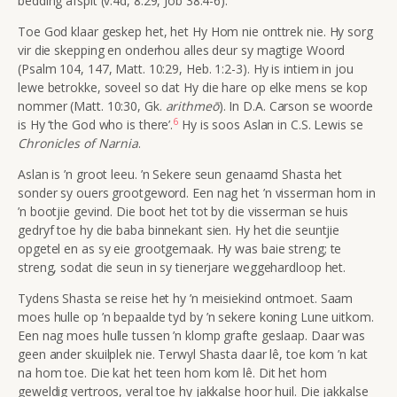
bedding afspit (v.4d, 8:29, Job 38:4-6).
Toe God klaar geskep het, het Hy Hom nie onttrek nie. Hy sorg
vir die skepping en onderhou alles deur sy magtige Woord
(Psalm 104, 147, Matt. 10:29, Heb. 1:2-3). Hy is intiem in jou
lewe betrokke, soveel so dat Hy die hare op elke mens se kop
nommer (Matt. 10:30, Gk.
arithmeō
). In D.A. Carson se woorde
6
is Hy ‘the God who is there’.
Hy is soos Aslan in C.S. Lewis se
Chronicles of Narnia
.
Aslan is ’n groot leeu. ’n Sekere seun genaamd Shasta het
sonder sy ouers grootgeword. Een nag het ’n visserman hom in
’n bootjie gevind. Die boot het tot by die visserman se huis
gedryf toe hy die baba binnekant sien. Hy het die seuntjie
opgetel en as sy eie grootgemaak. Hy was baie streng; te
streng, sodat die seun in sy tienerjare weggehardloop het.
Tydens Shasta se reise het hy ’n meisiekind ontmoet. Saam
moes hulle op ’n bepaalde tyd by ’n sekere koning Lune uitkom.
Een nag moes hulle tussen ’n klomp grafte geslaap. Daar was
geen ander skuilplek nie. Terwyl Shasta daar lê, toe kom ’n kat
na hom toe. Die kat het teen hom kom lê. Dit het hom
geweldig vertroos, veral toe hy jakkalse hoor huil. Die jakkalse