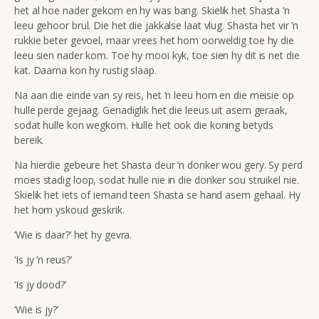
het al hoe nader gekom en hy was bang. Skielik het Shasta ’n
leeu gehoor brul. Die het die jakkalse laat vlug. Shasta het vir ’n
rukkie beter gevoel, maar vrees het hom oorweldig toe hy die
leeu sien nader kom. Toe hy mooi kyk, toe sien hy dit is net die
kat. Daarna kon hy rustig slaap.
Na aan die einde van sy reis, het ’n leeu hom en die meisie op
hulle perde gejaag. Genadiglik het die leeus uit asem geraak,
sodat hulle kon wegkom. Hulle het ook die koning betyds
bereik.
Na hierdie gebeure het Shasta deur ’n donker wou gery. Sy perd
moes stadig loop, sodat hulle nie in die donker sou struikel nie.
Skielik het iets of iemand teen Shasta se hand asem gehaal. Hy
het hom yskoud geskrik.
‘Wie is daar?’ het hy gevra.
‘Is jy ’n reus?’
‘Is jy dood?’
‘Wie is jy?’