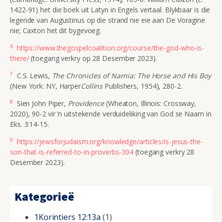
1422-91) het die boek uit Latyn in Engels vertaal. Blykbaar is die
legende van Augustinus op die strand nie eie aan De Voragine
nie; Caxton het dit bygevoeg.
6
https://www.thegospelcoalition.org/course/the-god-who-is-
there/
(toegang verkry op 28 Desember 2023).
7
C.S. Lewis,
The Chronicles of Narnia: The Horse and His Boy
(New York: NY, Harper
Collins
Publishers, 1954), 280-2.
8
Sien John Piper,
Providence
(Wheaton, Illinois: Crossway,
2020), 90-2 vir ’n uitstekende verduideliking van God se Naam in
Eks. 3:14-15.
9
https://jewsforjudaism.org/knowledge/articles/is-jesus-the-
son-that-is-referred-to-in-proverbs-304
(toegang verkry 28
Desember 2023).
Kategorieë
1Korintiers 12:13a
(1)