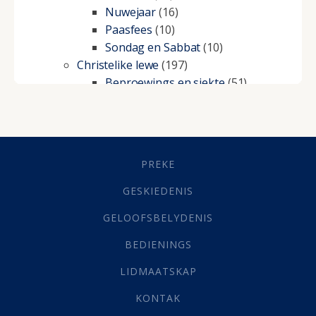
Nuwejaar
(16)
Paasfees
(10)
Sondag en Sabbat
(10)
Christelike lewe
(197)
Beproewings en siekte
(51)
Besluitneming
(6)
Dissipline
(10)
Geestelike Groei
(10)
Gehoorsaamheid
(6)
PREKE
Geld
(21)
Grys Areas
(4)
GESKIEDENIS
Hofsake
(2)
GELOOFSBELYDENIS
Lewensdoel
(3)
Selfondersoek
(1)
BEDIENINGS
Vervolging
(19)
LIDMAATSKAP
Werk
(22)
Eindtyd
(142)
KONTAK
Belonings
(4)