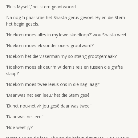
‘Ek is Myself,’ het stem geantwoord.
Na nog ’n paar vrae het Shasta gerus gevoel. Hy en die Stem
het begin gesels.
‘Hoekom moes alles in my lewe skeefloop?’ wou Shasta weet.
‘Hoekom moes ek sonder ouers grootword?’
‘Hoekom het die visserman my so streng grootgemaak?’
‘Hoekom moes ek deur ’n wildernis reis en tussen die grafte
slaap?’
‘Hoekom moes twee leeus ons in die nag jaag?’
‘Daar was net een leeu,’ het die Stem gesê.
‘Ek het nou-net vir jou gesê daar was twee.’
‘Daar was net een.’
‘Hoe weet jy?’