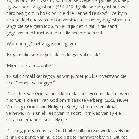
9b). Sy probleem was hy kon God se Wese nie pyl nie (v.3, 4e).
Hy was soos Augustinus (354-430) by die see. Augustinus was
hard besig om ’n boek oor die drie-Eenheid te skryf. Toe hy ’n
sekere deel daarvan nie kon verstaan nie, het hy opgestaan en
langs die see gaan loop. ’n Seuntjie het ’n gat in die sand
gegrawe en dit met water uit die see probeer vul.
‘Wat doen jy?’ het Augustinus gevra.
‘Ek gaan die see leegmaak en die gat vol maak.’
‘Maar dit is onmoontlik.’
‘Ek sal dit makliker regkry as wat jy met jou klein verstand die
5
drie-Eenheid sal begryp.’
Dit is deel van God se heerlikheid dat ons Hom nie kan uitwerk
nie:
“Dit is die eer van God om ’n saak te verberg”
(25:2, Nuwe
Vertaling). God is die Heilige (v.3). Hy is bo alles en almal
verhewe. Hy is uniek, een-van-’n-soort, in ’n klas van sy eie—
niks en niemand is soos Hy nie.
Dit vang party mense as God buite hulle boksie werk; as Hy nie
binne die perke van hulle teologiese raamwerk bly nie. Dit het