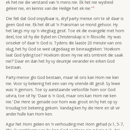
ek het nie die verstand van ’n mens nie. Ek het nie wysheid
4
geleer nie, en kennis van die Heilige het ek nie.”
Die feit dat God onpylbaar is, dryf party mense om te sê daar is
geen God nie. Ek het dit uit ’n Fransman se mond gehoor. Hy
het langs my op ’n vliegtuig gesit. Toe ek die evangelie met hom
deel, toe sê hy die Bybel en Christenskap is ’n filosofie. Hy was
onseker of daar ’n God is. Tydens die laaste 20 minute van ons
vlug, het hy God se weë uitgedaag en bevraagteken: ‘Hoekom
laat God lyding toe? Hoekom doen Hy nie iets omtrent die saak
nie?’ Daar en dan het hy sy deuntjie verander en erken God
bestaan.
Party mense glo God bestaan, maar sê ons kan Hom nie ken
nie. Voor sy bekering het een van my vriende dit gesê. Sy lewe
was ’n gemors. Toe sy aanstaande verloofde hom oor God
uitvra, toe sê hy: ‘Daar is ’n God, maar ons kan Hom nie ken
nie.’ Die Here se genade oor hom was groot en hy het op sy
troudag tot bekering gekom. Vandag ken hy die Here en sê vir
ander hulle kan Hom ken.
Agur het Hom geken en ’n verhouding met Hom gehad (v.1, 5-7,