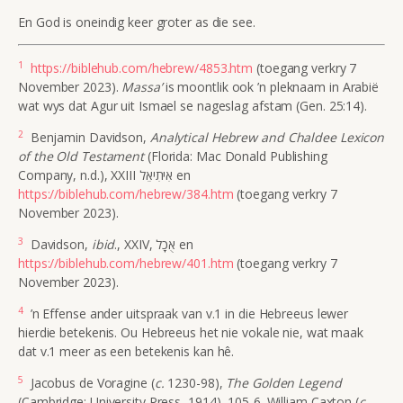
En God is oneindig keer groter as die see.
1
https://biblehub.com/hebrew/4853.htm
(toegang verkry 7
November 2023).
Massa’
is moontlik ook ’n pleknaam in Arabië
wat wys dat Agur uit Ismael se nageslag afstam (Gen. 25:14).
2
Benjamin Davidson,
Analytical Hebrew and Chaldee Lexicon
of the Old Testament
(Florida: Mac Donald Publishing
Company, n.d.), XXIII אִיתִיאֵל en
https://biblehub.com/hebrew/384.htm
(toegang verkry 7
November 2023).
3
Davidson,
ibid
., XXIV,
אֻכָל en
https://biblehub.com/hebrew/401.htm
(toegang verkry 7
November 2023).
4
’n Effense ander uitspraak van v.1 in die Hebreeus lewer
hierdie betekenis. Ou Hebreeus het nie vokale nie, wat maak
dat v.1 meer as een betekenis kan hê.
5
Jacobus de Voragine (
c.
1230-98),
The Golden Legend
(Cambridge: University Press, 1914), 105-6. William Caxton (
c.