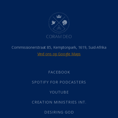
Dood
(26)
Hel
(21)
Hemel
(31)
Israel
(14)
Millennium
(1)
Oordeelsdag
(19)
Verheerlikte liggaam
(3)
Commissionerstraat 85, Kemptonpark, 1619, Suid-Afrika
Wederkoms
(27)
Vind ons op Google Maps
Gebed
(87)
Dankbaarheid
(5)
Die Onse Vader
(12)
FACEBOOK
Vas
(2)
SPOTIFY FOR PODCASTERS
God
(392)
Afgode
(23)
YOUTUBE
Tien Plae
(5)
CREATION MINISTRIES INT.
Almag
(1)
Alomteenwoordig
(4)
DESIRING GOD
Liefde
(1)