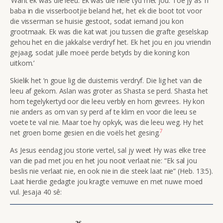
‘Want ek was die leeu. Ek was die hele tyd met jou. Toe jy as ’n
baba in die visserbootjie beland het, het ek die boot tot voor
die visserman se huisie gestoot, sodat iemand jou kon
grootmaak. Ek was die kat wat jou tussen die grafte geselskap
gehou het en die jakkalse verdryf het. Ek het jou en jou vriendin
gejaag, sodat julle moeë perde betyds by die koning kon
uitkom.’
Skielik het ’n goue lig die duisternis verdryf. Die lig het van die
leeu af gekom. Aslan was groter as Shasta se perd. Shasta het
hom tegelykertyd oor die leeu verbly en hom gevrees. Hy kon
nie anders as om van sy perd af te klim en voor die leeu se
voete te val nie. Maar toe hy opkyk, was die leeu weg. Hy het
7
net groen bome gesien en die voëls het gesing.
As Jesus eendag jou storie vertel, sal jy weet Hy was elke tree
van die pad met jou en het jou nooit verlaat nie:
“Ek sal jou
beslis nie verlaat nie, en ook nie in die steek laat nie”
(Heb. 13:5).
Laat hierdie gedagte jou kragte vernuwe en met nuwe moed
vul. Jesaja 40 sê: