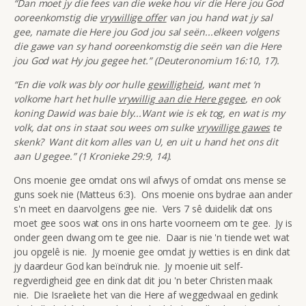
“Dan moet jy die fees van die weke hou vir die Here jou God
ooreenkomstig die
vrywillige offer
van jou hand wat jy sal
gee, namate die Here jou God jou sal seën...elkeen volgens
die gawe van sy hand ooreenkomstig die seën van die Here
jou God wat Hy jou gegee het.” (Deuteronomium 16:10, 17).
“En die volk was bly oor hulle
gewilligheid
, want met ‘n
volkome hart het hulle
vrywillig aan die Here gegee
, en ook
koning Dawid was baie bly...Want wie is ek tog, en wat is my
volk, dat ons in staat sou wees om sulke
vrywillige gawes
te
skenk? Want dit kom alles van U, en uit u hand het ons dit
aan U gegee.” (1 Kronieke 29:9, 14).
Ons moenie gee omdat ons wil afwys of omdat ons mense se
guns soek nie (Matteus 6:3). Ons moenie ons bydrae aan ander
s'n meet en daarvolgens gee nie. Vers 7 sê duidelik dat ons
moet gee soos wat ons in ons harte voorneem om te gee. Jy is
onder geen dwang om te gee nie. Daar is nie 'n tiende wet wat
jou opgelê is nie. Jy moenie gee omdat jy wetties is en dink dat
jy daardeur God kan beïndruk nie. Jy moenie uit self-
regverdigheid gee en dink dat dit jou 'n beter Christen maak
nie. Die Israeliete het van die Here af weggedwaal en gedink