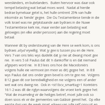
weeskinders, en buitelanders. Buiten hiervoor was daar ook
tempel belasting wat betaal moes word. Nadat al hierdie
bedrae bymekaar getel is, het hulle omtrent 25% van hulle
inkomste as ‘tiende’ gegee. Die Ou Testamentiese tiende in die
volk Israel was nie gelykstaande aan bydraes in die Nuwe
Testamentiese kerk nie, maar eerder aan belasting wat
gelowiges (en elke ander persoon) aan die regering moet
betaal.
Wanneer dit by ondersteuning van die Here se werk kom, is ons
bydraes
altyd
vrywillig. Wat jy gee is tussen jou en die Here.
Vers 7 van ons teks wys duidelik dat jy nie uit dwang moet gee
nie. In vers 5 sê Paulus dat dit 'n dankoffer is en dat niemand
afgepers word nie. In 8:3 lees ons hoe die Macedoniërs
volgens hulle eie vermoeë (en meer as dit) gegee het. In 8:8
wys Paulus dat ons onder geen bevel is om te gee nie. Volgens
8:12 gaan dit oor bereidwilligheid en nie volgens een of ander
wet wat ons dwing nie. Ook in <st1:bcv_smarttag>1 Korintiërs
16:1-2 was dít die riglyn waarvolgens die vroeë kerk gegee het:
“Wat die insameling vir die heiliges betref, moet julle ook so
doen soos ek vir die gemeentes van Galásië gereël het. Op elke
eerste dag van die week moet
elkeen
van julle self opsy sit en