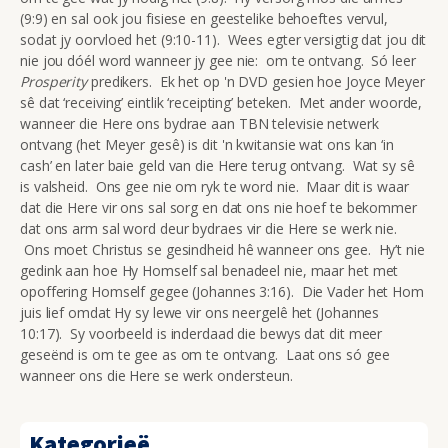
(9:9) en sal ook jou fisiese en geestelike behoeftes vervul,
sodat jy oorvloed het (9:10-11). Wees egter versigtig dat jou dit
nie jou dóél word wanneer jy gee nie: om te ontvang. Só leer
Prosperity
predikers. Ek het op 'n DVD gesien hoe Joyce Meyer
sê dat ‘receiving’ eintlik ‘receipting’ beteken. Met ander woorde,
wanneer die Here ons bydrae aan TBN televisie netwerk
ontvang (het Meyer gesê) is dit 'n kwitansie wat ons kan ‘in
cash’ en later baie geld van die Here terug ontvang. Wat sy sê
is valsheid. Ons gee nie om ryk te word nie. Maar dit is waar
dat die Here vir ons sal sorg en dat ons nie hoef te bekommer
dat ons arm sal word deur bydraes vir die Here se werk nie.
Ons moet Christus se gesindheid hê wanneer ons gee. Hy’t nie
gedink aan hoe Hy Homself sal benadeel nie, maar het met
opoffering Homself gegee (Johannes 3:16). Die Vader het Hom
juis lief omdat Hy sy lewe vir ons neergelê het (Johannes
10:17). Sy voorbeeld is inderdaad die bewys dat dit meer
geseënd is om te gee as om te ontvang. Laat ons só gee
wanneer ons die Here se werk ondersteun.
Kategorieë