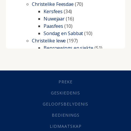
Christelike Feesdae
(70)
Kersfees
(34)
Nuwejaar
(16)
Paasfees
(10)
Sondag en Sabbat
(10)
Christelike lewe
(197)
Beproewings en siekte
(51)
Besluitneming
(6)
Dissipline
(10)
Geestelike Groei
(10)
Gehoorsaamheid
(6)
PREKE
Geld
(21)
Grys Areas
(4)
GESKIEDENIS
Hofsake
(2)
GELOOFSBELYDENIS
Lewensdoel
(3)
Selfondersoek
(1)
BEDIENINGS
Vervolging
(19)
LIDMAATSKAP
Werk
(22)