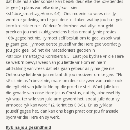
dat hulle hul ánder sondes kan bedek deur elke drie
dae
tiendes
te gee (in plaas van elke drie
jaar
– sien
<st1:bcv_smarttag>Amos 4:4). Ons moenie so wees nie. Jy
word nie gedwing om te gee deur 'n diaken wat by jou huis geld
kom kollekteer nie. Of deur 'n dominee wat altyd oor geld
preek en jou met skuldgevoelens belas omdat jy nie presies
10% gegee het nie. Jy moet self besluit om te gee, asook wat
jy gaan gee. Jy moet eerste jouself vir die Here gee voordat jy
jou geld gee. Só het die Macedoniërs gedoen in
<st1:bcv_smarttag>2 Korintiërs 8:5. Laat jou bydrae vir die Here
se werk 'n bewys wees van jou liefde vir Hom en nie 'n
uitdrukking van vrees dat iets gaan gebeur as jy níé gee nie.
Onthou sy liefde vir jou en laat dít jou motiveer om te gee: “Ek
sê dit nie as ‘n bevel nie, maar om deur die ywer van ander ook
die egtheid van julle liefde op die proef te stel. Want julle ken
die genade van onse Here Jesus Christus, dat Hy, alhoewel Hy
ryk was, ter wille van julle arm geword het, sodat julle deur sy
armoede ryk kan word.” (2 Korintiërs 8:8-9). En as jy klaar
jouself gegee het, dan kan ons begin praat oor jou finansiële
bydra vir die Here en sy werk.
Kyk na jou gesindheid