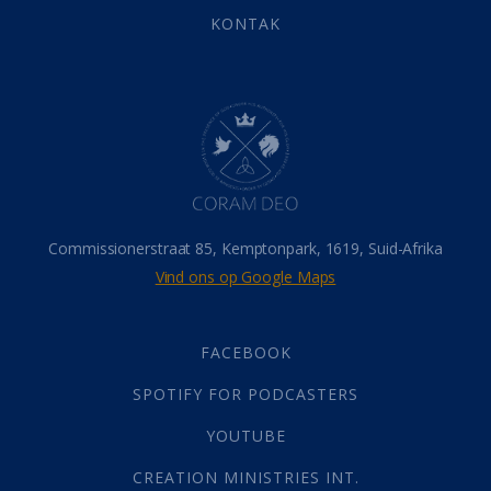
Eindtyd
(142)
KONTAK
Belonings
(4)
Dood
(26)
Hel
(21)
Hemel
(31)
Israel
(14)
Millennium
(1)
Oordeelsdag
(19)
Verheerlikte liggaam
(3)
Commissionerstraat 85, Kemptonpark, 1619, Suid-Afrika
Wederkoms
(27)
Vind ons op Google Maps
Gebed
(87)
Dankbaarheid
(5)
Die Onse Vader
(12)
FACEBOOK
Vas
(2)
SPOTIFY FOR PODCASTERS
God
(392)
Afgode
(23)
YOUTUBE
Tien Plae
(5)
CREATION MINISTRIES INT.
Almag
(1)