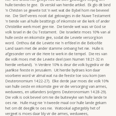
hulle tiendes te gee. Ek verskil van hierdie artikel. Ek glo dit bind
'n Christen se gewete tot 'n wet wat die Bybel hom nie beveeel
nie. Die Skrif vereis nooit dat gelowiges in die Nuwe Testament
'n tiende van al hulle besittings of inkomste vir die kerk of ander
Christelike werk moet gee nie. Die tiende wet was vir God se
volk Israel in die Ou Testament. Die Israeliete moes 10% van al
hulle oeste en inkomste gee, sodat die Leviete versorg kon
word. Onthou dat die Leviete nie 'n erfdeel in die Beloofde
Land saam met die ander stamme ontvang het nie. Hulle is
afgesonder om vir die Here te werk in die tempel. Die res van
die volk moes met die Leviete deel (sien Numeri 18:21-32 in
hierdie verband). 'n Verdere 10% is deur die volk bygedra vir die
jaarlikse feeste in Jerusalem. Uit hierdie bydraes kon daar
voorberei word vir almal wat na die feeste toe sou kom (sien
Deuteronomium 14:22-27). Elke derde jaar moes die volk 10%
van hulle oeste en inkomste gee vir die versorging van armes,
weduwees, en uitlanders (volgens Deuteronomium 14:28-29).
Die volk is ook beveel om nie die buitewyke van hulle lande te
oes nie. Hulle mag nie 'n tweede maal oor hulle lande gekam
het om dit deeglik te oes nie. Watookal agtergebly het of
vergeet is moes daar bly vir die armes, weduwees,