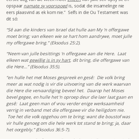
opspaar
namate sy voorspoed
is, sodat die insamelinge nie
eers plaasvind as ek kom nie.” Selfs in die Ou Testament was
dit só:
“Sê aan die kinders van Israel dat hulle aan My ‘n offergawe
moet bring; van elkeen wie se hart hom aandrywe, moet julle
my offergawe bring.” (Eksodus 25:2).
“Neem van julle besittings ‘n offergawe aan die Here. Laat
elkeen wat
gewillig is in sy hart
, dit bring, die offergawe van
die Here...” (Eksodus 35:5).
“en hulle het met Moses gespreek en gesê: Die volk bring
meer as wat nodig is vir die uitvoering van die werk waarvan
die Here die vervaardiging beveel het. Daarop het Moses
bevel gegee, en hulle het ‘n oproep deur die laer laat gaan en
gesê: Laat geen man of vrou verder enige werksaamheid
verrig in verband met die offergawe vir die heiligdom nie.
Toe het die volk opgehou om te bring; want die boustof was
vir hulle genoeg om die hele werk tot stand te bring; ja, daar
het oorgebly.” (Eksodus 36:5-7).