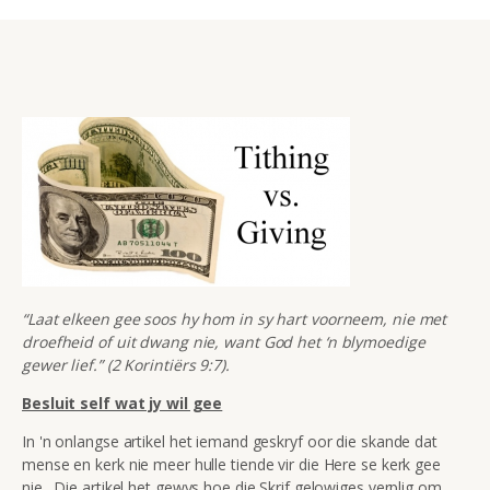
“Laat elkeen gee soos hy hom in sy hart voorneem, nie met
droefheid of uit dwang nie, want God het ‘n blymoedige
gewer lief.” (2 Korintiërs 9:7).
Besluit self wat jy wil gee
In 'n onlangse artikel het iemand geskryf oor die skande dat
mense en kerk nie meer hulle tiende vir die Here se kerk gee
nie. Die artikel het gewys hoe die Skrif gelowiges verplig om