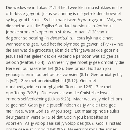
Die weduwee in Lukas 21:1-4 het twee klein munstukkies in die
offerkissie gegooi. Jesus se aandag is nie getrek deur hoeveel
sy ingegooi het nie. Sy het maar twee
lepta
ingegooi. Volgens
die voetnota in die English Standard Version is 'n
lepton
'n
Joodse brons of koper muntstuk wat maar 1/128 van 'n
dagloner se betaling ('n
denarius
) is. Jesus kyk na die hart
wanneer ons gee. God het die blymoedige gewer lief (v.7) – nie
die een wat die grootste tjek in die offergawe sakkie gooi nie.
Jesus self het geleer dat die Vader die persoon wat só gee sal
beloon (Matteus 6:4). Wanneer jy gee moet jy gee omdat jy die
Here en jou naaste liefhet (8:8). Gee omdat God aan jou
genadig is en in jou behoeftes voorsien (8:1). Gee omdat jy bly
is (v.7). Gee met bereidwilligheid (8:12). Gee met
oorvloedigheid en opregtigheid (Romeine 12:8). Gee met
opoffering (8:2-5). Die essensie van die Christelike lewe is
immers selfverloëning (Lukas 9:23). Maar wat as jy nie het om
te gee nie? Gaan jy nie jouself indoen as jy vir die Here gee
nie? Nee, want God sal vir jou sorg. Let maar op hoe Paulus
deurgaans in verse 6-15 sê dat God in jou behoeftes sal
voorsien. As jy volop saai sal jy volop oes (9:6). God is instaat
om te gee wat jy nodig het (9:8). Hy versorg mos die armes