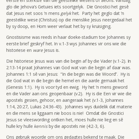
eerste en sterkste van die geestelike wesens of aeons. Vandag
glo die Jehova’s Getuies iets soortgelyk. Die Gnostici het gesê
dat Jesus net soos ‘n mens
gelyk
het. Party het geglo dat ‘n
geestelike wese (Christus) op die menslike Jesus neergedaal het
by sy doop, en Hom weer verlaat het by sy kruisiging.
Gnostisisme was reeds in haar doeke-stadium toe Johannes sy
eerste brief geskryf het. In v.1-3 wys Johannes vir ons wie die
historiese en
ware
Jesus is.
Die historiese Jesus was van die begin af by die Vader (v.1-2). In
2:13-14 praat Johannes van God wat van die begin af daar was.
Johannes 1:1 sê van Jesus: “In die begin was die Woord”. Hy is
die God wat in die begin die hemel en die aarde gemaak het
(Genesis 1:1). Hy is voor tyd en ewig. Hy het ‘n mens geword
en die Vader aan ons geopenbaar (v.2). Hy is die Een vir wie die
apostels gesien, gehoor, en aangeraak het (v.1-3, Johannes
1:14, 20:27, Lukas 24:36-43). Johannes wys duidelik dat materie
en die mens se liggaam nie boos is nie! Omdat die Gnostici
Jesus se vleeswording ontken het, moes hulle nie lieg en sê
hulle kry hulle
kennis
by die apostels nie (4:2-3, 6).
Ons gebruik woorde om ons gedagtes bekend te maak. Die