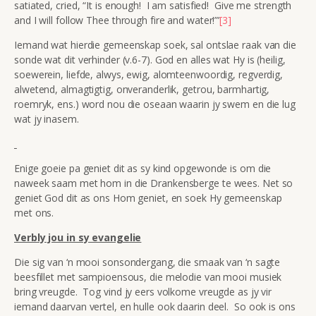
satiated, cried, “It is enough! I am satisfied! Give me strength
and I will follow Thee through fire and water!”’
[3]
Iemand wat hierdie gemeenskap soek, sal ontslae raak van die
sonde wat dit verhinder (v.6-7). God en alles wat Hy is (heilig,
soewerein, liefde, alwys, ewig, alomteenwoordig, regverdig,
alwetend, almagtigtig, onveranderlik, getrou, barmhartig,
roemryk, ens.) word nou die oseaan waarin jy swem en die lug
wat jy inasem.
Enige goeie pa geniet dit as sy kind opgewonde is om die
naweek saam met hom in die Drankensberge te wees. Net so
geniet God dit as ons Hom geniet, en soek Hy gemeenskap
met ons.
Verbly jou in sy evangelie
Die sig van ‘n mooi sonsondergang, die smaak van ‘n sagte
beesfillet met sampioensous, die melodie van mooi musiek
bring vreugde. Tog vind jy eers volkome vreugde as jy vir
iemand daarvan vertel, en hulle ook daarin deel. So ook is ons