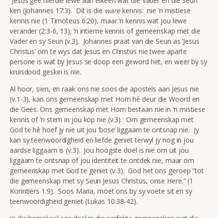
Jesus gee hierdie lewe aan elkeen wat die Vader en die Seun
ken (Johannes 17:3). Dít is die
ware
kennis: nie ‘n mistiese
kennis nie (1 Timoteus 6:20), maar ‘n kennis wat jou lewe
verander (2:3-6, 13); ‘n intieme kennis of gemeenskap met die
Vader en sy Seun (v.3). Johannes praat van die Seun as ‘Jesus
Christus’ om te wys dat Jesus en Christus nie twee aparte
persone is wat by Jesus se doop een geword het, en weer by sy
kruisdood geskei is nie.
Al hoor, sien, en raak ons nie soos die apostels aan Jesus nie
(v.1-3), kan ons gemeenskap met Hom hê deur die Woord en
die Gees. Ons gemeenskap met Hom bestaan nie in ‘n mistiese
kennis of ‘n stem in jou kop nie (v.3). Om gemeenskap met
God te hê hoef jy nie uit jou ‘bose’ liggaam te ontsnap nie. Jy
kan sy teenwoordigheid en liefde geniet terwyl jy nog in jou
aardse liggaam is (v.3). Jou hoogste doel is nie om uit jou
liggaam te ontsnap of jou identiteit te ontdek nie, maar om
gemeenskap met God te geniet (v.3). God het ons geroep “tot
die gemeenskap met sy Seun Jesus Christus, onse Here.” (1
Korintiërs 1:9). Soos Maria, moet ons by sy voete sit en sy
teenwoordigheid geniet (Lukas 10:38-42).