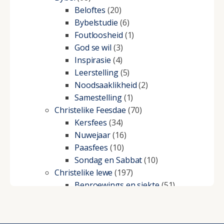
Beloftes
(20)
Bybelstudie
(6)
Foutloosheid
(1)
God se wil
(3)
Inspirasie
(4)
Leerstelling
(5)
Noodsaaklikheid
(2)
Samestelling
(1)
Christelike Feesdae
(70)
Kersfees
(34)
Nuwejaar
(16)
Paasfees
(10)
Sondag en Sabbat
(10)
Christelike lewe
(197)
Beproewings en siekte
(51)
Besluitneming
(6)
Dissipline
(10)
Geestelike Groei
(10)