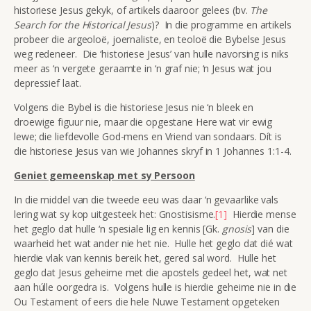
historiese Jesus gekyk, of artikels daaroor gelees (bv.
The
Search for the Historical Jesus
)? In die programme en artikels
probeer die argeoloë, joernaliste, en teoloë die Bybelse Jesus
weg redeneer. Die ‘historiese Jesus’ van hulle navorsing is niks
meer as ‘n vergete geraamte in ‘n graf nie; ‘n Jesus wat jou
depressief laat.
Volgens die Bybel is die historiese Jesus nie ‘n bleek en
droewige figuur nie, maar die opgestane Here wat vir ewig
lewe; die liefdevolle God-mens en Vriend van sondaars. Dít is
die historiese Jesus van wie Johannes skryf in 1 Johannes 1:1-4.
Geniet gemeenskap met sy Persoon
In die middel van die tweede eeu was daar ‘n gevaarlike vals
lering wat sy kop uitgesteek het: Gnostisisme.
[1]
Hierdie mense
het geglo dat hulle ‘n spesiale lig en kennis [Gk.
gnosis
] van die
waarheid het wat ander nie het nie. Hulle het geglo dat dié wat
hierdie vlak van kennis bereik het, gered sal word. Hulle het
geglo dat Jesus geheime met die apostels gedeel het, wat net
aan húlle oorgedra is. Volgens hulle is hierdie geheime nie in die
Ou Testament of eers die hele Nuwe Testament opgeteken