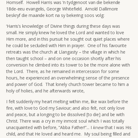
Homself. Howell Harris was ‘n tydgenoot van die bekende
18de-eeu evangelis, George Whitefield. Arnold Dallimore
beskryf die maande kort na sy bekering soos volg:
‘Harris’s knowledge of Divine things during these days was
small. He simply knew he loved the Lord and wanted to love
Him more, and in this pursuit he sought out quiet places where
he could be secluded with Him in prayer. One of his favourite
retreats was the church at Llangasty – the village in which he
then taught school – and on one occasion shortly after his
conversion he climbed into its tower to be the more alone with
the Lord. There, as he remained in intercession for some
hours, he experienced an overwhelming sense of the presence
and power of God. That lonely church tower became to him a
holy of holies, and he afterwards wrote,
I felt suddenly my heart melting within me, like wax before the
fire, with love to God my Saviour; and also felt, not only love
and peace, but a longing to be dissolved [to die] and be with
Christ. There was a cry in my inmost soul which I was totally
unacquainted with before, “Abba Father!”... I
knew
that I was His
child, and that He loved and heard me. My soul being filled and