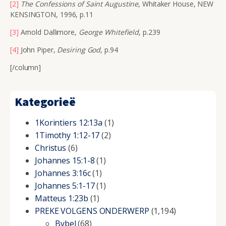
[2]
The Confessions of Saint Augustine
, Whitaker House, NEW
KENSINGTON, 1996, p.11
[3]
Arnold Dallimore,
George Whitefield
, p.239
[4]
John Piper,
Desiring God
, p.94
[/column]
Kategorieë
1Korintiers 12:13a
(1)
1Timothy 1:12-17
(2)
Christus
(6)
Johannes 15:1-8
(1)
Johannes 3:16c
(1)
Johannes 5:1-17
(1)
Matteus 1:23b
(1)
PREKE VOLGENS ONDERWERP
(1,194)
Bybel
(68)