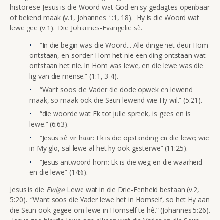
historiese Jesus is die Woord wat God en sy gedagtes openbaar
of bekend maak (v.1, Johannes 1:1, 18). Hy is die Woord wat
lewe gee (v.1). Die Johannes-Evangelie sê:
“In die begin was die Woord... Alle dinge het deur Hom
ontstaan, en sonder Hom het nie een ding ontstaan wat
ontstaan het nie. In Hom was lewe, en die lewe was die
lig van die mense.” (1:1, 3-4).
“Want soos die Vader die dode opwek en lewend
maak, so maak ook die Seun lewend wie Hy wil.” (5:21).
“die woorde wat Ek tot julle spreek, is gees en is
lewe.” (6:63).
“Jesus sê vir haar: Ek is die opstanding en die lewe; wie
in My glo, sal lewe al het hy ook gesterwe” (11:25).
“Jesus antwoord hom: Ek is die weg en die waarheid
en die lewe” (14:6).
Jesus is die
Ewige
Lewe wat in die Drie-Eenheid bestaan (v.2,
5:20). “Want soos die Vader lewe het in Homself, so het Hy aan
die Seun ook gegee om lewe in Homself te hê.” (Johannes 5:26).