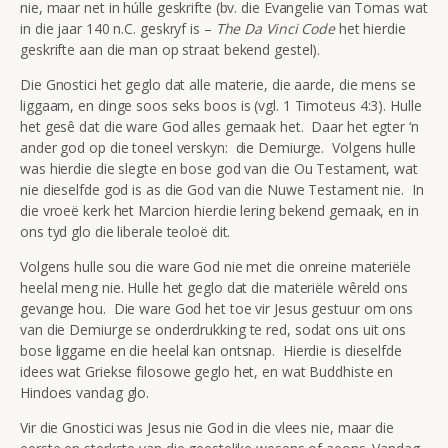
nie, maar net in húlle geskrifte (bv. die Evangelie van Tomas wat
in die jaar 140 n.C. geskryf is –
The Da Vinci Code
het hierdie
geskrifte aan die man op straat bekend gestel).
Die Gnostici het geglo dat alle materie, die aarde, die mens se
liggaam, en dinge soos seks boos is (vgl. 1 Timoteus 4:3). Hulle
het gesê dat die ware God alles gemaak het. Daar het egter ‘n
ander god op die toneel verskyn: die Demiurge. Volgens hulle
was hierdie die slegte en bose god van die Ou Testament, wat
nie dieselfde god is as die God van die Nuwe Testament nie. In
die vroeë kerk het Marcion hierdie lering bekend gemaak, en in
ons tyd glo die liberale teoloë dit.
Volgens hulle sou die ware God nie met die onreine materiële
heelal meng nie. Hulle het geglo dat die materiële wêreld ons
gevange hou. Die ware God het toe vir Jesus gestuur om ons
van die Demiurge se onderdrukking te red, sodat ons uit ons
bose liggame en die heelal kan ontsnap. Hierdie is dieselfde
idees wat Griekse filosowe geglo het, en wat Buddhiste en
Hindoes vandag glo.
Vir die Gnostici was Jesus nie God in die vlees nie, maar die