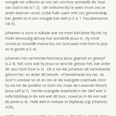
vreugde nie volkome as ons net
sien
hoe wonderlik die Seun
van God is nie (v.1-2). Om volkome bly te wees moet ons vir
ander daarvan
vertel
, sodat hulle saam met ons gemeenskap
kan geniet en in ons vreugde kan deel (v.3-4, 1 Tessalonisense
3:8-9).
Johannes is soos ‘n vulkaan wat nie meer kán binne bly nie: hy
móét eenvoudig uitroep hoe wonderlik Jesus is. Hy moet
soveel as moontlik mense kry om God saam met hom te prys
en te geniet (v.3-4).
Johannes het van hierdie historiese Jesus gepreek en geskryf
(v.2-4). Net soos wat hy Jesus se woorde gehoor het, kan ander
dit
deur
hom hoor (v.3). Dit is nie dat Johannes dit eerstehands
gehoor het, en ander dit tweede- of tiendehands kry nie. As
God ‘n sondaar se oë en ore vir die evangelie oopmaak, hoor
hy nie net die prediker se stem nie, maar die Lewende Woord,
Jesus self (v.1). Hierdie evangelie-waarhede in die Skrif wek ‘n
volle blydskap in die een wat dit hoor, sowel as in die een wat
dit preek (v.4). Hulle deel in mekaar se blydskap (vgl. Johannes
4:36).