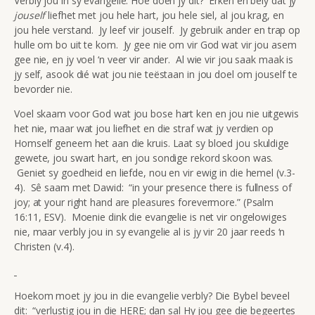
Verbly jou in sy evangelie. Hoe doen jy dit? Erken en bely dat jy
jouself
liefhet met jou hele hart, jou hele siel, al jou krag, en
jou hele verstand. Jy leef vir jouself. Jy gebruik ander en trap op
hulle om bo uit te kom. Jy gee nie om vir God wat vir jou asem
gee nie, en jy voel ‘n veer vir ander. Al wie vir jou saak maak is
jy self, asook dié wat jou nie teëstaan in jou doel om jouself te
bevorder nie.
Voel skaam voor God wat jou bose hart ken en jou nie uitgewis
het nie, maar wat jou liefhet en die straf wat jy verdien op
Homself geneem het aan die kruis. Laat sy bloed jou skuldige
gewete, jou swart hart, en jou sondige rekord skoon was.
Geniet sy goedheid en liefde, nou en vir ewig in die hemel (v.3-
4). Sê saam met Dawid: “in your presence there is fullness of
joy; at your right hand are pleasures forevermore.” (Psalm
16:11, ESV). Moenie dink die evangelie is net vir ongelowiges
nie, maar verbly jou in sy evangelie al is jy vir 20 jaar reeds ‘n
Christen (v.4).
Hoekom moet jy jou in die evangelie verbly? Die Bybel beveel
dit: “verlustig jou in die HERE; dan sal Hy jou gee die begeertes