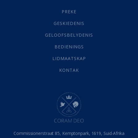
Gehoorsaamheid
(6)
PREKE
Geld
(21)
Grys Areas
(4)
GESKIEDENIS
Hofsake
(2)
GELOOFSBELYDENIS
Lewensdoel
(3)
Selfondersoek
(1)
BEDIENINGS
Vervolging
(19)
LIDMAATSKAP
Werk
(22)
Eindtyd
(142)
KONTAK
Belonings
(4)
Dood
(26)
Hel
(21)
Hemel
(31)
Israel
(14)
Millennium
(1)
Oordeelsdag
(19)
Verheerlikte liggaam
(3)
Commissionerstraat 85, Kemptonpark, 1619, Suid-Afrika
Wederkoms
(27)