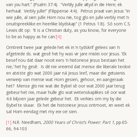
van jou hart.” (Psalm 37:4). “Verbly julle altyd in die Here; ek
herhaal: Verbly julle!” (Filippense 4:4). Petrus praat van Jesus “in
wie julle, al sien julle Hom nou nie, tog glo en julle verbly met ‘n
onuitspreeklike en heerlike blydskap” (1 Petrus 1:8). Só som C.S.
Lewis dit op: ‘It is a Christian duty, as you know, for everyone
to be as happy as he can.’
[4]
Omtrent twee jaar gelede het ek in ‘n tydskrif gelees van ‘n
afgetrede ds. wat gesê het hy was vir jare mislei oor Jesus. ‘Ek
besef nou dat daar nooit eers ‘n historiese Jesus bestaan het
nie,’ het hy gesê. Is dit nie vreemd dat mense die liberale teoloë
en ateïste glo wat 2000 jaar ná Jesus leef, maar die getuienis
verwerp van mense wat Hom gesien, gehoor, en aangeraak
het? Mense glo nie wat die Bybel sê oor wat 2000 jaar terug
gebeur het nie, maar hulle glo wat wetenskaplikes sê oor wat
4.6 biljoen jaar gelede gebeur het. Ek verkies om my by die
Bybel te skaar. Ek het die historiese Jesus ontmoet, en weet ek
sal Hom eendag met my eie oë sien.
[1]
N.R. Needham,
2000 Years of Christ’s Power: Part 1
, pp.65-
66, 94-103