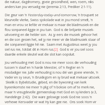
die natuur, dagdromery, goeie gesondheid, wen, roem, niks
anders kan jou versadig nie (Jeremia 2:13, Prediker 2:1-11).
Die geur van ‘n
Yesterday-today-and-tomorrow
, ‘n troupant se
kleurvolle vlerke, Swiss sjokolade wat in jou mond smelt, ‘n
man en vrou se liefde vir mekaar is maar die bladmusiek en die
flou sonpaneel-liggie in jou tuin. God is die briljante musiek-
uitvoering en die helder son. As jy eers die musiek gehoor het
en die son gesien het, wil jy nie meer vir die bladmusiek staar of
die sonpaneel-liggie hê nie. Saam met Augustinus weet jy jou
siel rus nie, totdat dit in Hom rus.
[2]
God is vir jou siel soos
daardie enkele sleutel wat die slot kan oopsluit.
Jou verhouding met God is nou nie meer soos die verhouding
tussen ‘n slaaf en ‘n harde Meester, of ‘n Regter en ‘n
misdadiger nie. Julle verhouding is nou dié van goeie vriende, ‘n
Vader en sy seun, ‘n Bruidegom en sy bruid wat mekaar uitsoek.
Skielik is Bybelstudie, gebed, en die bywoning van kerk
byeenkomste nie meer ‘n plig of ‘n boksie om af te merk nie,
maar ‘n vreugdevolle gemeenskap met God en sy kinders (v.3,
Handelinge 2:42). Die ware gelowige soek God nie soos ‘n
verhewe Kersvader vir wat Hy kan gee nie. Ons soek Hom vir